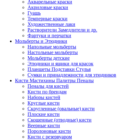
Акварельные краски
Акриловые краски
Гуашь
Темперные краски
Художественные лаки
Растворители Замедлители и др.
Фартуки и перчатки
Мольберты и Этюдники
Напольные мольберты
Настольные мольберты
Мольберты детские
Этюдники и ящики для красок
Планшеты Подставки Стулья
Сумки и принадлежности для этюдников
Кисти Мастихины Палитры Пеналы
Пеналы для кистей
Кисти по брендам
Наборы кистей
Круглые кисти
Скругленные (овальные) кисти
Плоские кисти
Скошенные (отводные) кисти
Веерные кисти
Поролоновые кисти
Кисти с резервуаром