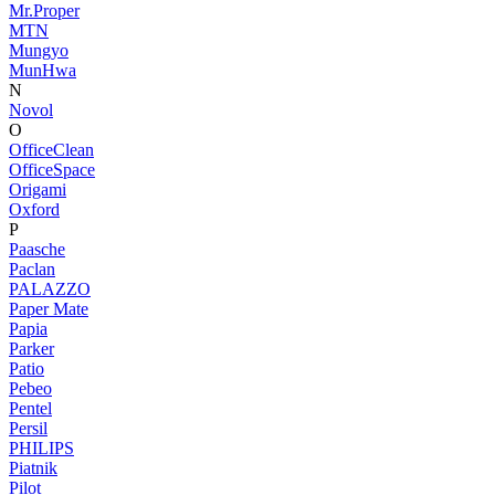
Mr.Proper
MTN
Mungyo
MunHwa
N
Novol
O
OfficeClean
OfficeSpace
Origami
Oxford
P
Paasche
Paclan
PALAZZO
Paper Mate
Papia
Parker
Patio
Pebeo
Pentel
Persil
PHILIPS
Piatnik
Pilot