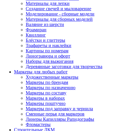
Материалы для лепки
Создание свечей и мыловарение
Моделирование - сборные модели
Материалы для сборных моделей
Валяние из шерсти
Фоамиран
Квиллинг
Блёстки и глиттеры
Трафареты и наклейки
Картины по номерам
Линогравюра и офорт
Наборы для выжигания
Деревянные заготовки для творчества
Маркеры для любых работ
Художественные маркеры
Маркеры по брендам
Маркеры по назначению
Маркеры по составу
Маркеры в наборах
Маркеры поштучно
Маркеры под заправку и чернила
Сменные перья для маркеров
Линеры Капилляры Рапидографы
Фломастеры
Строительные ЛКМ