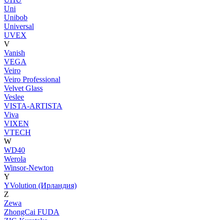
Uni
Unibob
Universal
UVEX
V
Vanish
VEGA
Veiro
Veiro Professional
Velvet Glass
Veslee
VISTA-ARTISTA
Viva
VIXEN
VTECH
W
WD40
Werola
Winsor-Newton
Y
YVolution (Ирландия)
Z
Zewa
ZhongCai FUDA