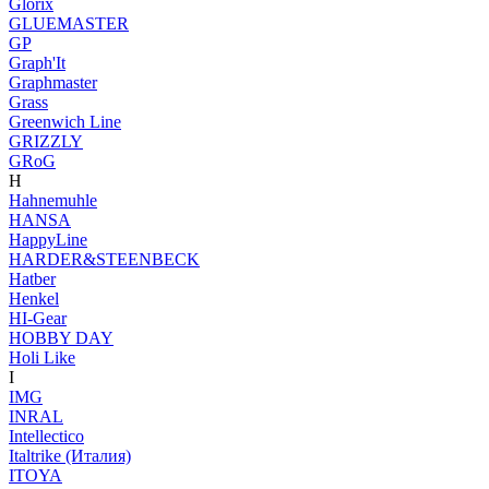
Glorix
GLUEMASTER
GP
Graph'It
Graphmaster
Grass
Greenwich Line
GRIZZLY
GRoG
H
Hahnemuhle
HANSA
HappyLine
HARDER&STEENBECK
Hatber
Henkel
HI-Gear
HOBBY DAY
Holi Like
I
IMG
INRAL
Intellectico
Italtrike (Италия)
ITOYA