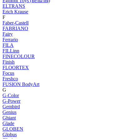
Egmont Toys (Бельгия)
ELTRANS
Erich Krause
F
Faber-Castell
FABRIANO
Fairy
Ferrario
FILA
FILLinn
FINECOLOUR
Finish
FLOORTEX
Focus
Freshco
FUSION BodyArt
G
G-Color
G-Power
Gembird
Genius
Ghiant
Glade
GLOBEN
Globus