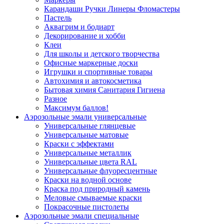
Карандаши Ручки Линеры Фломастеры
Пастель
Аквагрим и бодиарт
Декорирование и хобби
Клеи
Для школы и детского творчества
Офисные маркерные доски
Игрушки и спортивные товары
Автохимия и автокосметика
Бытовая химия Санитария Гигиена
Разное
Максимум баллов!
Аэрозольные эмали универсальные
Универсальные глянцевые
Универсальные матовые
Краски с эффектами
Универсальные металлик
Универсальные цвета RAL
Универсальные флуоресцентные
Краски на водной основе
Краска под природный камень
Меловые смываемые краски
Покрасочные пистолеты
Аэрозольные эмали специальные