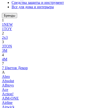
Средства защиты и инструмент
Все для дома и интерьера
Бренды
1
1NEW
1TOY
2
2x3
3
3TON
3М
4
4M
7
7 Цветов Декор
A
Abro
Absolut
ABtoys
Ace
Action!
AIM-ONE
Airline
Airwick