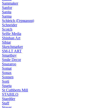
Sammaker
Sanfor
Sanita
Sarma
Schleich (Германия)
Schneider
Scotch
Selfie Media
Shinhan Art
Sibiar
Sketchmarker
SM-LT ART
Smartbuy
Smile Decor
Snazaroo
Somat
Sonax
Sonnen
Sorti
Sparta
St Cuthberts Mill
STABILO
Staedtler
Staff
Stayer