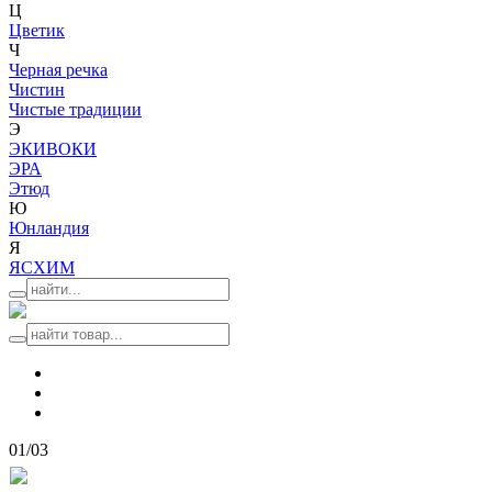
Ц
Цветик
Ч
Черная речка
Чистин
Чистые традиции
Э
ЭКИВОКИ
ЭРА
Этюд
Ю
Юнландия
Я
ЯСХИМ
01
/03