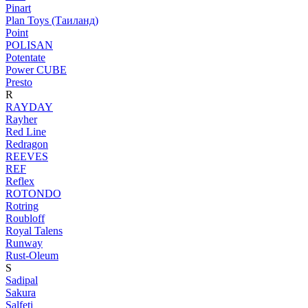
Pinart
Plan Toys (Таиланд)
Point
POLISAN
Potentate
Power CUBE
Presto
R
RAYDAY
Rayher
Red Line
Redragon
REEVES
REF
Reflex
ROTONDO
Rotring
Roubloff
Royal Talens
Runway
Rust-Oleum
S
Sadipal
Sakura
Salfeti