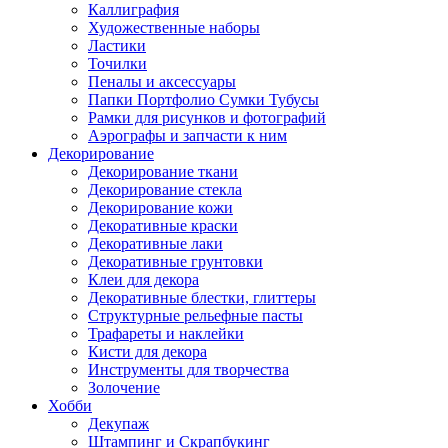
Каллиграфия
Художественные наборы
Ластики
Точилки
Пеналы и аксессуары
Папки Портфолио Сумки Тубусы
Рамки для рисунков и фотографий
Аэрографы и запчасти к ним
Декорирование
Декорирование ткани
Декорирование стекла
Декорирование кожи
Декоративные краски
Декоративные лаки
Декоративные грунтовки
Клеи для декора
Декоративные блестки, глиттеры
Структурные рельефные пасты
Трафареты и наклейки
Кисти для декора
Инструменты для творчества
Золочение
Хобби
Декупаж
Штампинг и Скрапбукинг