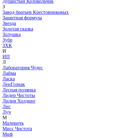
Душистый Колокольчик
З
Завод братьев Крестовниковых
Защитная формула
Звезда
Золотая сказка
Золушка
Зубр
ЗХК
И
ИП
Л
Лаборатория Чудес
Лайма
Ласка
ЛенГознак
Лесная полянка
Лидер Чистоты
Лилия Холдинг
Лис
Луч
М
Малевичъ
Мисс Чистота
Миф