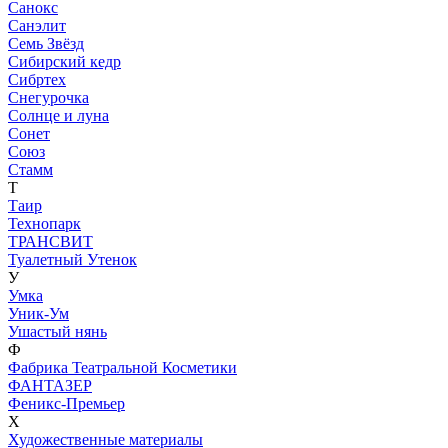
Санокс
Санэлит
Семь Звёзд
Сибирский кедр
Сибртех
Снегурочка
Солнце и луна
Сонет
Союз
Стамм
Т
Таир
Технопарк
ТРАНСВИТ
Туалетный Утенок
У
Умка
Уник-Ум
Ушастый нянь
Ф
Фабрика Театральной Косметики
ФАНТАЗЕР
Феникс-Премьер
Х
Художественные материалы