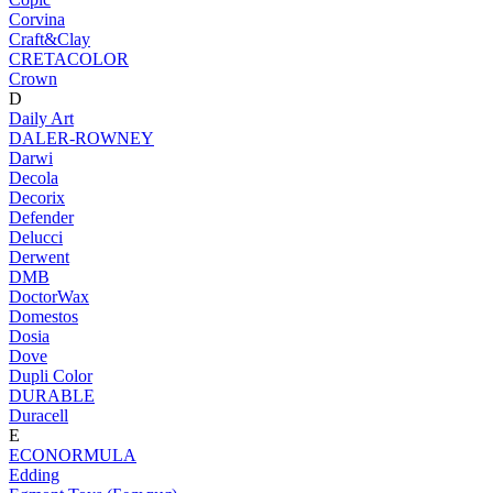
Corvina
Craft&Clay
CRETACOLOR
Crown
D
Daily Art
DALER-ROWNEY
Darwi
Decola
Decorix
Defender
Delucci
Derwent
DMB
DoctorWax
Domestos
Dosia
Dove
Dupli Color
DURABLE
Duracell
E
ECONORMULA
Edding