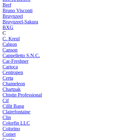
Bref
Bruno Visconti
Bruynzeel
Bruynzeel-Sakura
BXG
C
C. Kreul
Calgon
Canson
Cappelletto S.N.C.
Car-Freshner
Carioca
Centropen
Certa
Chameleon
Chartpak
Chistin Professional
Cif
Cillit Bang
Clairefontaine
Clin
Colorfin LLC
Colorino
Comet
Copic