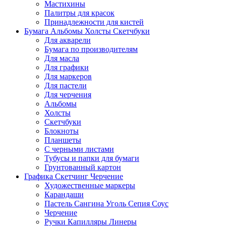
Мастихины
Палитры для красок
Принадлежности для кистей
Бумага Альбомы Холсты Скетчбуки
Для акварели
Бумага по производителям
Для масла
Для графики
Для маркеров
Для пастели
Для черчения
Альбомы
Холсты
Скетчбуки
Блокноты
Планшеты
С черными листами
Тубусы и папки для бумаги
Грунтованный картон
Графика Скетчинг Черчение
Художественные маркеры
Карандаши
Пастель Сангина Уголь Сепия Соус
Черчение
Ручки Капилляры Линеры