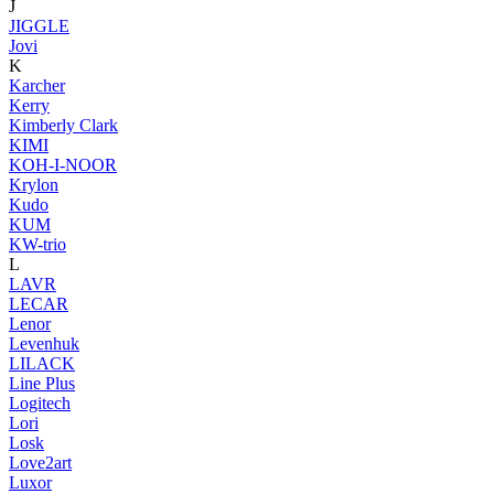
J
JIGGLE
Jovi
K
Karcher
Kerry
Kimberly Clark
KIMI
KOH-I-NOOR
Krylon
Kudo
KUM
KW-trio
L
LAVR
LECAR
Lenor
Levenhuk
LILACK
Line Plus
Logitech
Lori
Losk
Love2art
Luxor