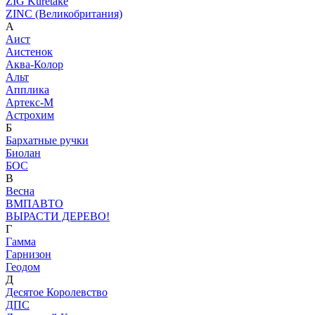
ZIG Kuretake
ZINC (Великобритания)
А
Аист
Аистенок
Аква-Колор
Альт
Апплика
Артекс-М
Астрохим
Б
Бархатные ручки
Биолан
БОС
В
Весна
ВМПАВТО
ВЫРАСТИ ДЕРЕВО!
Г
Гамма
Гарнизон
Геодом
Д
Десятое Королевство
ДПС