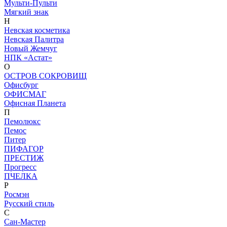
Мульти-Пульти
Мягкий знак
Н
Невская косметика
Невская Палитра
Новый Жемчуг
НПК «Астат»
О
ОСТРОВ СОКРОВИЩ
Офисбург
ОФИСМАГ
Офисная Планета
П
Пемолюкс
Пемос
Питер
ПИФАГОР
ПРЕСТИЖ
Прогресс
ПЧЕЛКА
Р
Росмэн
Русский стиль
С
Сан-Мастер