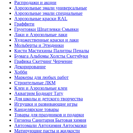
Распродажи и акции
Аэрозольные эмали универсальные
Аэрозольные эмали специальные
Аэрозольные краски RAL
Граффити
Грунтовки Шпатлевки Смывки
Лаки и Аэрозольные лаки
Художественные краски и лаки
Мольберты и Этюдники
Кисти Мастихины Палитры Пеналы
Бумага Альбомы Холсты Скетчбуки
Графика Скетчинг Черчение
Декорирование
Хобби
Маркеры для любых работ
Строительные ЛКМ
Клеи и Аэрозольные клеи
Аквагрим Бодиарт Тату
Для школы и детского творчества
Игрушки и развивающие игры
Канцелярские товары
Товары для праздников и подарки
Гигиена Санитария Бытовая химия
Автоэмали Автохимия Автосмазки
Матирующие пасты и жидкости