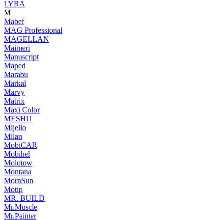
LYRA
M
Mabef
MAG Professional
MAGELLAN
Maimeri
Manuscript
Maped
Marabu
Markal
Marvy
Matrix
Maxi Color
MESHU
Mijello
Milan
MobiCAR
Mobihel
Molotow
Montana
MornSun
Motip
MR. BUILD
Mr.Muscle
Mr.Painter