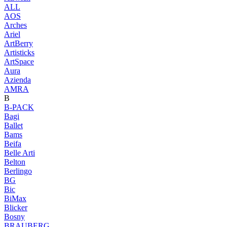
ALL
AOS
Arches
Ariel
ArtBerry
Artisticks
ArtSpace
Aura
Azienda
AМRA
B
B-PACK
Bagi
Ballet
Bams
Beifa
Belle Arti
Belton
Berlingo
BG
Bic
BiMax
Blicker
Bosny
BRAUBERG