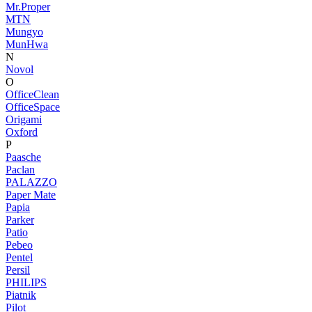
Mr.Proper
MTN
Mungyo
MunHwa
N
Novol
O
OfficeClean
OfficeSpace
Origami
Oxford
P
Paasche
Paclan
PALAZZO
Paper Mate
Papia
Parker
Patio
Pebeo
Pentel
Persil
PHILIPS
Piatnik
Pilot