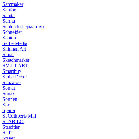
Sammaker
Sanfor
Sanita
Sarma
Schleich (Германия)
Schneider
Scotch
Selfie Media
Shinhan Art
Sibiar
Sketchmarker
SM-LT ART
Smartbuy
Smile Decor
Snazaroo
Somat
Sonax
Sonnen
Sorti
Sparta
St Cuthberts Mill
STABILO
Staedtler
Staff
Stayer