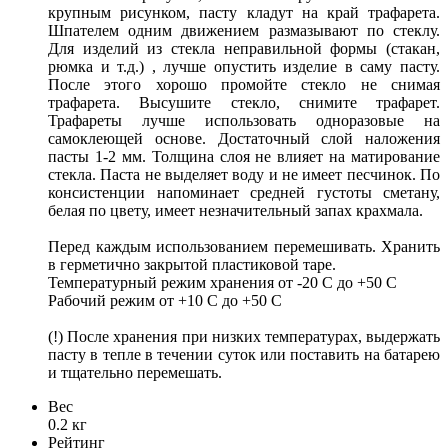
крупным рисунком, пасту кладут на край трафарета.
Шпателем одним движением размазывают по стеклу.
Для изделий из стекла неправильной формы (стакан,
рюмка и т.д.) , лучше опустить изделие в саму пасту.
После этого хорошо промойте стекло не снимая
трафарета. Высушите стекло, снимите трафарет.
Трафареты лучше использовать одноразовые на
самоклеющей основе. Достаточный слой наложения
пасты 1-2 мм. Толщина слоя не влияет на матирование
стекла. Паста не выделяет воду и не имеет песчинок. По
консистенции напоминает средней густоты сметану,
белая по цвету, имеет незначительный запах крахмала.
Перед каждым использованием перемешивать. Хранить
в герметично закрытой пластиковой таре.
Температурный режим хранения от -20 С до +50 С
Рабочий режим от +10 C до +50 C
(!) После хранения при низких температурах, выдержать
пасту в тепле в течении суток или поставить на батарею
и тщательно перемешать.
Вес
0.2 кг
Рейтинг