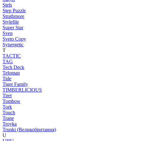
Stels
Step Puzzle
Strathmore
Stylefile
Super Star
Sven
Sveto Copy
Synergetic
T
TACTIC
TAG
Tech Deck
Teloman
Tide
Tiger Family
TIMBERLICIOUS
Tiret
Tombow
Tork
Touch
Trane
Troyka
Trunki (Великобритания)
U
UHU