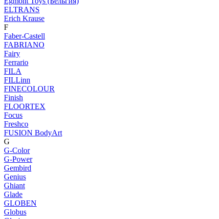
Egmont Toys (Бельгия)
ELTRANS
Erich Krause
F
Faber-Castell
FABRIANO
Fairy
Ferrario
FILA
FILLinn
FINECOLOUR
Finish
FLOORTEX
Focus
Freshco
FUSION BodyArt
G
G-Color
G-Power
Gembird
Genius
Ghiant
Glade
GLOBEN
Globus