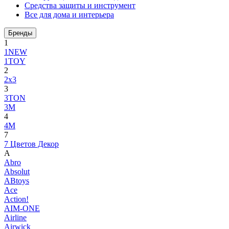
Средства защиты и инструмент
Все для дома и интерьера
Бренды
1
1NEW
1TOY
2
2x3
3
3TON
3М
4
4M
7
7 Цветов Декор
A
Abro
Absolut
ABtoys
Ace
Action!
AIM-ONE
Airline
Airwick