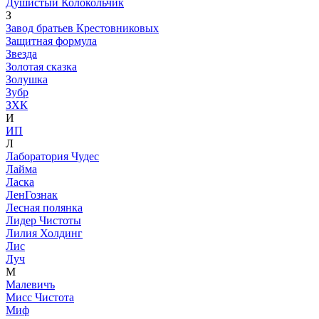
Душистый Колокольчик
З
Завод братьев Крестовниковых
Защитная формула
Звезда
Золотая сказка
Золушка
Зубр
ЗХК
И
ИП
Л
Лаборатория Чудес
Лайма
Ласка
ЛенГознак
Лесная полянка
Лидер Чистоты
Лилия Холдинг
Лис
Луч
М
Малевичъ
Мисс Чистота
Миф