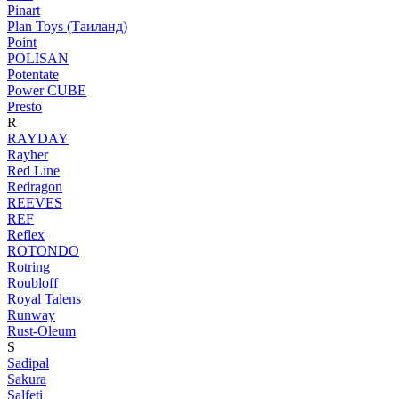
Pinart
Plan Toys (Таиланд)
Point
POLISAN
Potentate
Power CUBE
Presto
R
RAYDAY
Rayher
Red Line
Redragon
REEVES
REF
Reflex
ROTONDO
Rotring
Roubloff
Royal Talens
Runway
Rust-Oleum
S
Sadipal
Sakura
Salfeti