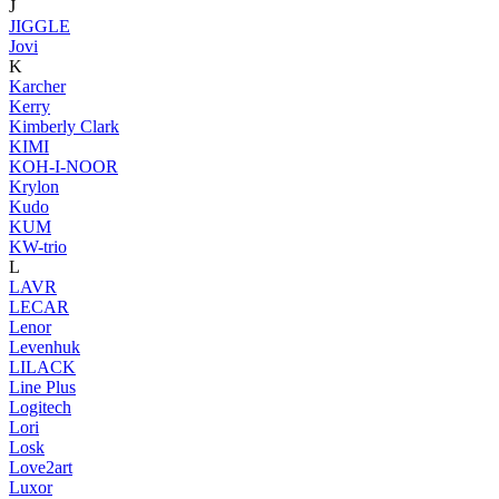
J
JIGGLE
Jovi
K
Karcher
Kerry
Kimberly Clark
KIMI
KOH-I-NOOR
Krylon
Kudo
KUM
KW-trio
L
LAVR
LECAR
Lenor
Levenhuk
LILACK
Line Plus
Logitech
Lori
Losk
Love2art
Luxor