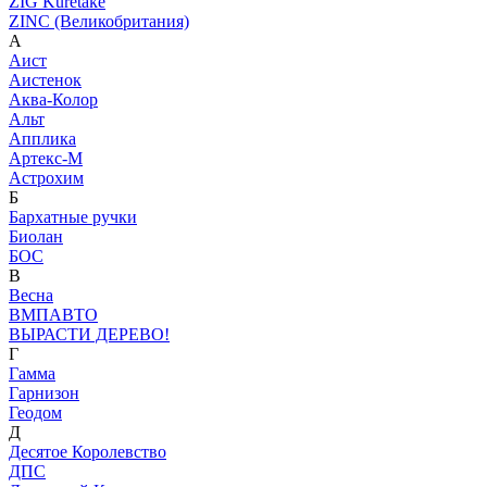
ZIG Kuretake
ZINC (Великобритания)
А
Аист
Аистенок
Аква-Колор
Альт
Апплика
Артекс-М
Астрохим
Б
Бархатные ручки
Биолан
БОС
В
Весна
ВМПАВТО
ВЫРАСТИ ДЕРЕВО!
Г
Гамма
Гарнизон
Геодом
Д
Десятое Королевство
ДПС