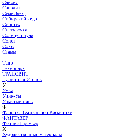
Санокс
Санэлит
Семь Звёзд
Сибирский кедр
Сибртех
Снегурочка
Солнце и луна
Сонет
Союз
Стамм
Т
Таир
Технопарк
ТРАНСВИТ
Туалетный Утенок
У
Умка
Уник-Ум
Ушастый нянь
Ф
Фабрика Театральной Косметики
ФАНТАЗЕР
Феникс-Премьер
Х
Художественные материалы