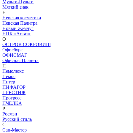
Мульти-Пульти
Мягкий знак
Н
Невская косметика
Невская Палитра
Новый Жемчуг
НПК «Астат»
О
ОСТРОВ СОКРОВИЩ
Офисбург
ОФИСМАГ
Офисная Планета
П
Пемолюкс
Пемос
Питер
ПИФАГОР
ПРЕСТИЖ
Прогресс
ПЧЕЛКА
Р
Росмэн
Русский стиль
С
Сан-Мастер