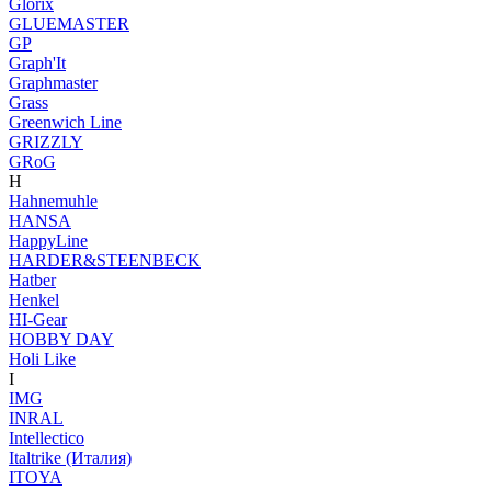
Glorix
GLUEMASTER
GP
Graph'It
Graphmaster
Grass
Greenwich Line
GRIZZLY
GRoG
H
Hahnemuhle
HANSA
HappyLine
HARDER&STEENBECK
Hatber
Henkel
HI-Gear
HOBBY DAY
Holi Like
I
IMG
INRAL
Intellectico
Italtrike (Италия)
ITOYA