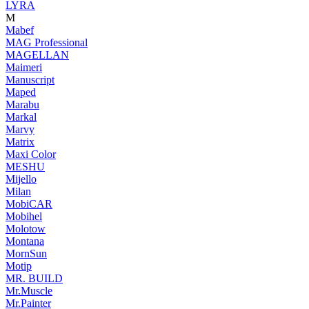
LYRA
M
Mabef
MAG Professional
MAGELLAN
Maimeri
Manuscript
Maped
Marabu
Markal
Marvy
Matrix
Maxi Color
MESHU
Mijello
Milan
MobiCAR
Mobihel
Molotow
Montana
MornSun
Motip
MR. BUILD
Mr.Muscle
Mr.Painter