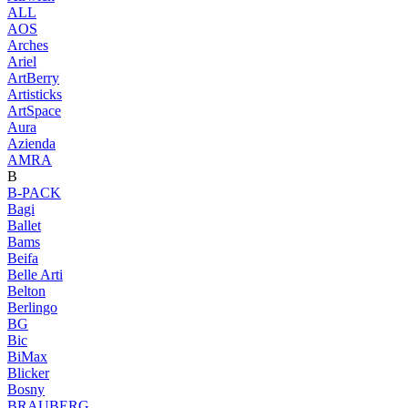
ALL
AOS
Arches
Ariel
ArtBerry
Artisticks
ArtSpace
Aura
Azienda
AМRA
B
B-PACK
Bagi
Ballet
Bams
Beifa
Belle Arti
Belton
Berlingo
BG
Bic
BiMax
Blicker
Bosny
BRAUBERG