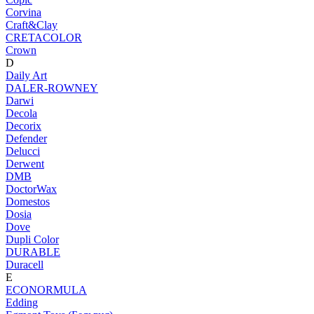
Corvina
Craft&Clay
CRETACOLOR
Crown
D
Daily Art
DALER-ROWNEY
Darwi
Decola
Decorix
Defender
Delucci
Derwent
DMB
DoctorWax
Domestos
Dosia
Dove
Dupli Color
DURABLE
Duracell
E
ECONORMULA
Edding