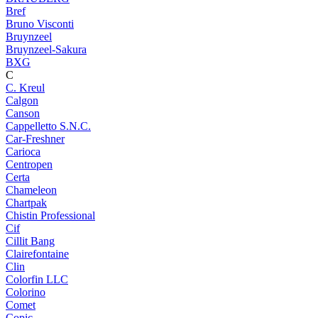
Bref
Bruno Visconti
Bruynzeel
Bruynzeel-Sakura
BXG
C
C. Kreul
Calgon
Canson
Cappelletto S.N.C.
Car-Freshner
Carioca
Centropen
Certa
Chameleon
Chartpak
Chistin Professional
Cif
Cillit Bang
Clairefontaine
Clin
Colorfin LLC
Colorino
Comet
Copic