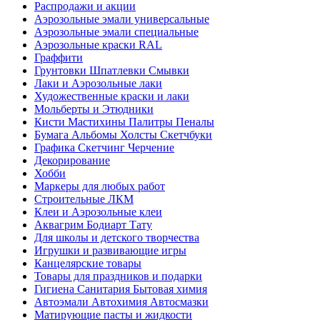
Распродажи и акции
Аэрозольные эмали универсальные
Аэрозольные эмали специальные
Аэрозольные краски RAL
Граффити
Грунтовки Шпатлевки Смывки
Лаки и Аэрозольные лаки
Художественные краски и лаки
Мольберты и Этюдники
Кисти Мастихины Палитры Пеналы
Бумага Альбомы Холсты Скетчбуки
Графика Скетчинг Черчение
Декорирование
Хобби
Маркеры для любых работ
Строительные ЛКМ
Клеи и Аэрозольные клеи
Аквагрим Бодиарт Тату
Для школы и детского творчества
Игрушки и развивающие игры
Канцелярские товары
Товары для праздников и подарки
Гигиена Санитария Бытовая химия
Автоэмали Автохимия Автосмазки
Матирующие пасты и жидкости