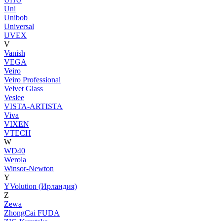
Uni
Unibob
Universal
UVEX
V
Vanish
VEGA
Veiro
Veiro Professional
Velvet Glass
Veslee
VISTA-ARTISTA
Viva
VIXEN
VTECH
W
WD40
Werola
Winsor-Newton
Y
YVolution (Ирландия)
Z
Zewa
ZhongCai FUDA