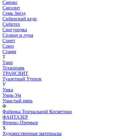
Санокс
Санэлит
Семь Звёзд
Сибирский кедр
Сибртех
Снегурочка
Солнце и луна
Сонет
Союз
Стамм
Т
Таир
Технопарк
ТРАНСВИТ
Туалетный Утенок
У
Умка
Уник-Ум
Ушастый нянь
Ф
Фабрика Театральной Косметики
ФАНТАЗЕР
Феникс-Премьер
Х
Художественные материалы