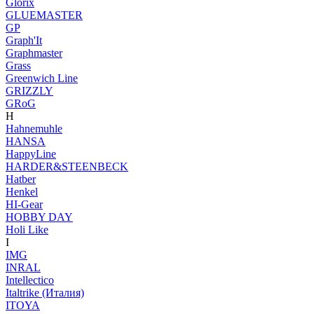
Glorix
GLUEMASTER
GP
Graph'It
Graphmaster
Grass
Greenwich Line
GRIZZLY
GRoG
H
Hahnemuhle
HANSA
HappyLine
HARDER&STEENBECK
Hatber
Henkel
HI-Gear
HOBBY DAY
Holi Like
I
IMG
INRAL
Intellectico
Italtrike (Италия)
ITOYA