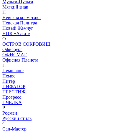
Мульти-Пульти
Мягкий знак
Н
Невская косметика
Невская Палитра
Новый Жемчуг
НПК «Астат»
О
ОСТРОВ СОКРОВИЩ
Офисбург
ОФИСМАГ
Офисная Планета
П
Пемолюкс
Пемос
Питер
ПИФАГОР
ПРЕСТИЖ
Прогресс
ПЧЕЛКА
Р
Росмэн
Русский стиль
С
Сан-Мастер