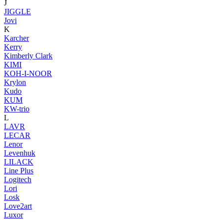
J
JIGGLE
Jovi
K
Karcher
Kerry
Kimberly Clark
KIMI
KOH-I-NOOR
Krylon
Kudo
KUM
KW-trio
L
LAVR
LECAR
Lenor
Levenhuk
LILACK
Line Plus
Logitech
Lori
Losk
Love2art
Luxor