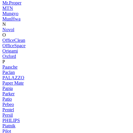
Mr.Proper
MTN
Mungyo
MunHwa
N
Novol
O
OfficeClean
OfficeSpace
Origami
Oxford
P
Paasche
Paclan
PALAZZO
Paper Mate
Papia
Parker
Patio
Pebeo
Pentel
Persil
PHILIPS
Piatnik
Pilot