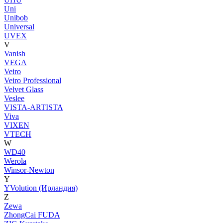
Uni
Unibob
Universal
UVEX
V
Vanish
VEGA
Veiro
Veiro Professional
Velvet Glass
Veslee
VISTA-ARTISTA
Viva
VIXEN
VTECH
W
WD40
Werola
Winsor-Newton
Y
YVolution (Ирландия)
Z
Zewa
ZhongCai FUDA