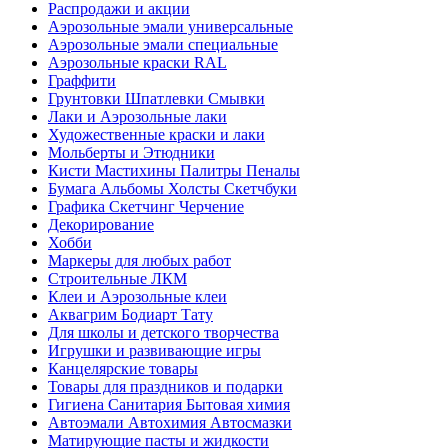
Распродажи и акции
Аэрозольные эмали универсальные
Аэрозольные эмали специальные
Аэрозольные краски RAL
Граффити
Грунтовки Шпатлевки Смывки
Лаки и Аэрозольные лаки
Художественные краски и лаки
Мольберты и Этюдники
Кисти Мастихины Палитры Пеналы
Бумага Альбомы Холсты Скетчбуки
Графика Скетчинг Черчение
Декорирование
Хобби
Маркеры для любых работ
Строительные ЛКМ
Клеи и Аэрозольные клеи
Аквагрим Бодиарт Тату
Для школы и детского творчества
Игрушки и развивающие игры
Канцелярские товары
Товары для праздников и подарки
Гигиена Санитария Бытовая химия
Автоэмали Автохимия Автосмазки
Матирующие пасты и жидкости