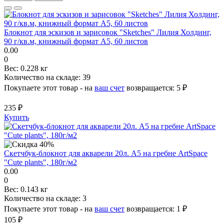
Блокнот для эскизов и зарисовок "Sketches" Лилия Холдинг,
90 г/кв.м, книжный формат А5, 60 листов
0.00
0
Вес:
0.228 кг
Количество на складе:
39
Покупаете этот товар - на
ваш счет
возвращается:
5 ₽
235 ₽
Купить
Скетчбук-блокнот для акварели 20л. А5 на гребне ArtSpace
"Cute plants", 180г/м2
0.00
0
Вес:
0.143 кг
Количество на складе:
3
Покупаете этот товар - на
ваш счет
возвращается:
1 ₽
105 ₽