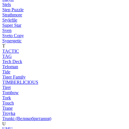
Stels
Step Puzzle
Strathmore
Stylefile
Super Star
Sven
Sveto Copy
Synergetic
T
TACTIC
TAG
Tech Deck
Teloman
Tide
Tiger Family
TIMBERLICIOUS
Tiret
Tombow
Tork
Touch
Trane
Troyka
Trunki (Великобритания)
U
UHU