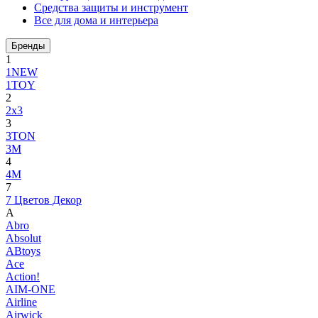
Средства защиты и инструмент
Все для дома и интерьера
Бренды
1
1NEW
1TOY
2
2x3
3
3TON
3М
4
4M
7
7 Цветов Декор
A
Abro
Absolut
ABtoys
Ace
Action!
AIM-ONE
Airline
Airwick