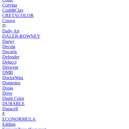
Corvina
Craft&Clay
CRETACOLOR
Crown
D
Daily Art
DALER-ROWNEY
Darwi
Decola
Decorix
Defender
Delucci
Derwent
DMB
DoctorWax
Domestos
Dosia
Dove
Dupli Color
DURABLE
Duracell
E
ECONORMULA
Edding