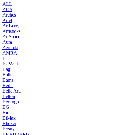
ALL
AOS
Arches
Ariel
ArtBerry
Artisticks
ArtSpace
Aura
Azienda
AМRA
B
B-PACK
Bagi
Ballet
Bams
Beifa
Belle Arti
Belton
Berlingo
BG
Bic
BiMax
Blicker
Bosny
BRAUBERG