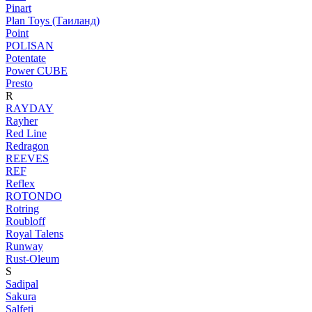
Pinart
Plan Toys (Таиланд)
Point
POLISAN
Potentate
Power CUBE
Presto
R
RAYDAY
Rayher
Red Line
Redragon
REEVES
REF
Reflex
ROTONDO
Rotring
Roubloff
Royal Talens
Runway
Rust-Oleum
S
Sadipal
Sakura
Salfeti