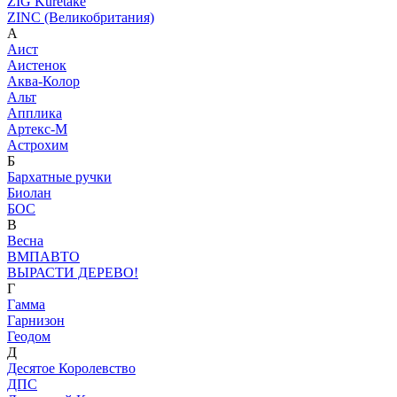
ZIG Kuretake
ZINC (Великобритания)
А
Аист
Аистенок
Аква-Колор
Альт
Апплика
Артекс-М
Астрохим
Б
Бархатные ручки
Биолан
БОС
В
Весна
ВМПАВТО
ВЫРАСТИ ДЕРЕВО!
Г
Гамма
Гарнизон
Геодом
Д
Десятое Королевство
ДПС