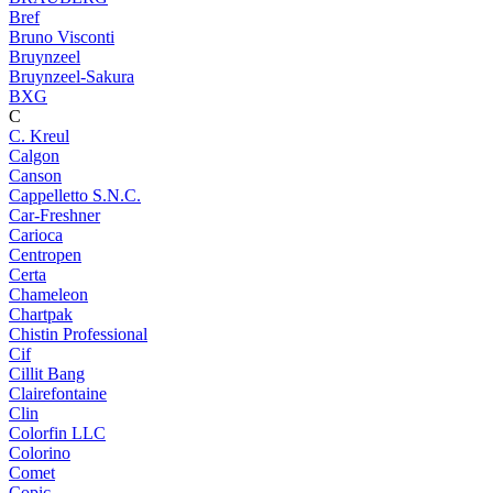
Bref
Bruno Visconti
Bruynzeel
Bruynzeel-Sakura
BXG
C
C. Kreul
Calgon
Canson
Cappelletto S.N.C.
Car-Freshner
Carioca
Centropen
Certa
Chameleon
Chartpak
Chistin Professional
Cif
Cillit Bang
Clairefontaine
Clin
Colorfin LLC
Colorino
Comet
Copic