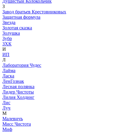
Душистый Колокольчик
З
Завод братьев Крестовниковых
Защитная формула
Звезда
Золотая сказка
Золушка
Зубр
ЗХК
И
ИП
Л
Лаборатория Чудес
Лайма
Ласка
ЛенГознак
Лесная полянка
Лидер Чистоты
Лилия Холдинг
Лис
Луч
М
Малевичъ
Мисс Чистота
Миф