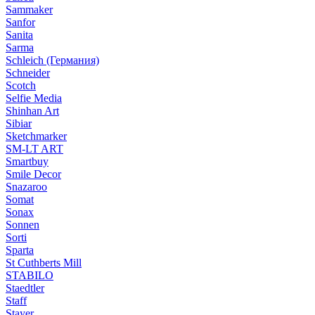
Sammaker
Sanfor
Sanita
Sarma
Schleich (Германия)
Schneider
Scotch
Selfie Media
Shinhan Art
Sibiar
Sketchmarker
SM-LT ART
Smartbuy
Smile Decor
Snazaroo
Somat
Sonax
Sonnen
Sorti
Sparta
St Cuthberts Mill
STABILO
Staedtler
Staff
Stayer