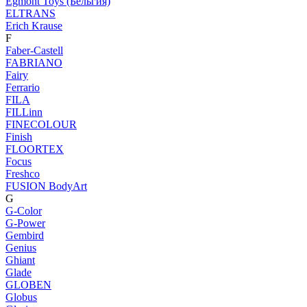
Egmont Toys (Бельгия)
ELTRANS
Erich Krause
F
Faber-Castell
FABRIANO
Fairy
Ferrario
FILA
FILLinn
FINECOLOUR
Finish
FLOORTEX
Focus
Freshco
FUSION BodyArt
G
G-Color
G-Power
Gembird
Genius
Ghiant
Glade
GLOBEN
Globus