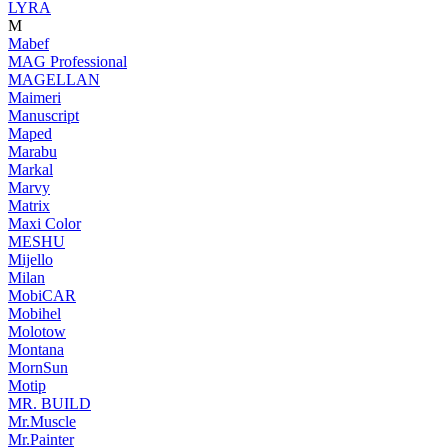
LYRA
M
Mabef
MAG Professional
MAGELLAN
Maimeri
Manuscript
Maped
Marabu
Markal
Marvy
Matrix
Maxi Color
MESHU
Mijello
Milan
MobiCAR
Mobihel
Molotow
Montana
MornSun
Motip
MR. BUILD
Mr.Muscle
Mr.Painter