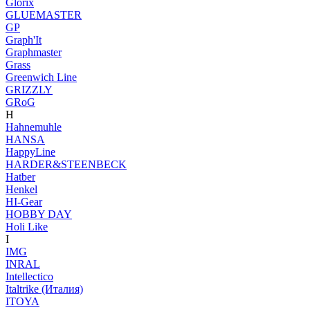
Glorix
GLUEMASTER
GP
Graph'It
Graphmaster
Grass
Greenwich Line
GRIZZLY
GRoG
H
Hahnemuhle
HANSA
HappyLine
HARDER&STEENBECK
Hatber
Henkel
HI-Gear
HOBBY DAY
Holi Like
I
IMG
INRAL
Intellectico
Italtrike (Италия)
ITOYA