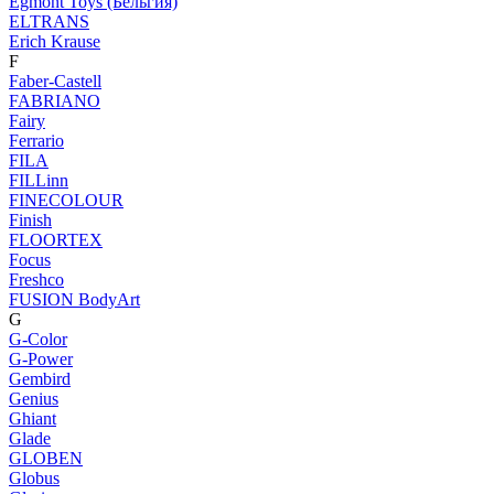
Egmont Toys (Бельгия)
ELTRANS
Erich Krause
F
Faber-Castell
FABRIANO
Fairy
Ferrario
FILA
FILLinn
FINECOLOUR
Finish
FLOORTEX
Focus
Freshco
FUSION BodyArt
G
G-Color
G-Power
Gembird
Genius
Ghiant
Glade
GLOBEN
Globus