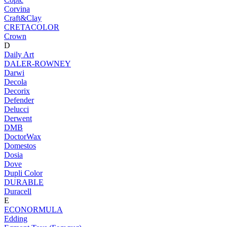
Corvina
Craft&Clay
CRETACOLOR
Crown
D
Daily Art
DALER-ROWNEY
Darwi
Decola
Decorix
Defender
Delucci
Derwent
DMB
DoctorWax
Domestos
Dosia
Dove
Dupli Color
DURABLE
Duracell
E
ECONORMULA
Edding