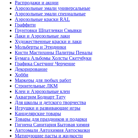
Распродажи и акции
Аэрозольные эмали универсальные
Аэрозольные эмали специальные
Аэрозольные краски RAL
Граффити
Грунтовки Шпатлевки Смывки
Лаки и Аэрозольные лаки
Художественные краски и лаки
Мольберты и Этюдники
Кисти Мастихины Палитры Пеналы
Бумага Альбомы Холсты Скетчбуки
Графика Скетчинг Черчение
Декорирование
Хобби
Маркеры для любых работ
Строительные ЛКМ
Клеи и Аэрозольные клеи
Аквагрим Бодиарт Тату
Для школы и детского творчества
Игрушки и развивающие игры
Канцелярские товары
Товары для праздников и подарки
Гигиена Санитария Бытовая химия
Автоэмали Автохимия Автосмазки
Матирующие пасты и жидкости