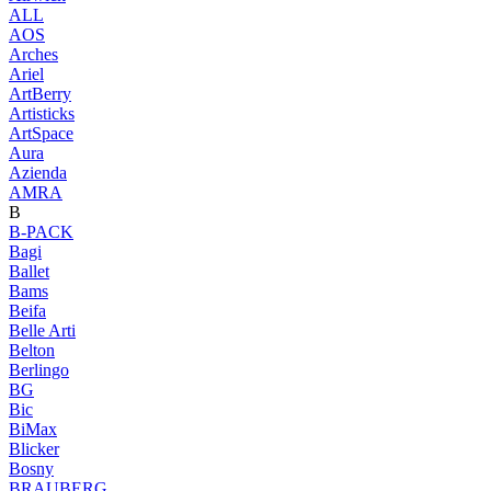
ALL
AOS
Arches
Ariel
ArtBerry
Artisticks
ArtSpace
Aura
Azienda
AМRA
B
B-PACK
Bagi
Ballet
Bams
Beifa
Belle Arti
Belton
Berlingo
BG
Bic
BiMax
Blicker
Bosny
BRAUBERG