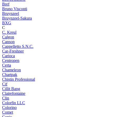
Bref
Bruno Visconti
Bruynzeel
Bruynzeel-Sakura
BXG
C
C. Kreul
Calgon
Canson
Cappelletto S.N.C.
Car-Freshner
Carioca
Centropen
Certa
Chameleon
Chartpak
Chistin Professional
Cif
Cillit Bang
Clairefontaine
Clin
Colorfin LLC
Colorino
Comet
Copic