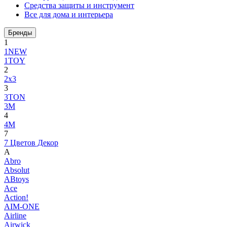
Средства защиты и инструмент
Все для дома и интерьера
Бренды
1
1NEW
1TOY
2
2x3
3
3TON
3М
4
4M
7
7 Цветов Декор
A
Abro
Absolut
ABtoys
Ace
Action!
AIM-ONE
Airline
Airwick