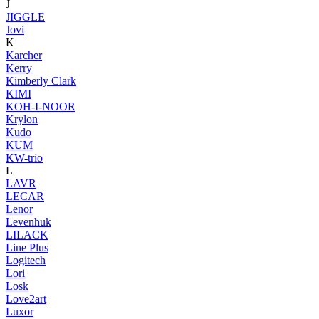
J
JIGGLE
Jovi
K
Karcher
Kerry
Kimberly Clark
KIMI
KOH-I-NOOR
Krylon
Kudo
KUM
KW-trio
L
LAVR
LECAR
Lenor
Levenhuk
LILACK
Line Plus
Logitech
Lori
Losk
Love2art
Luxor