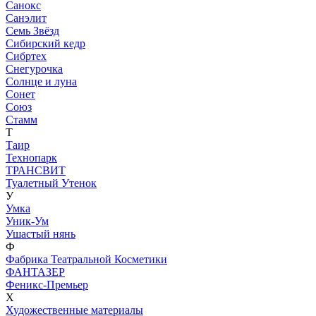
Санокс
Санэлит
Семь Звёзд
Сибирский кедр
Сибртех
Снегурочка
Солнце и луна
Сонет
Союз
Стамм
Т
Таир
Технопарк
ТРАНСВИТ
Туалетный Утенок
У
Умка
Уник-Ум
Ушастый нянь
Ф
Фабрика Театральной Косметики
ФАНТАЗЕР
Феникс-Премьер
Х
Художественные материалы