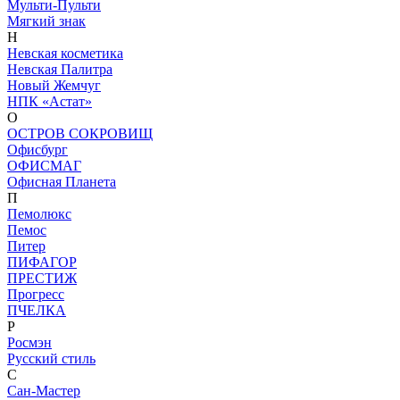
Мульти-Пульти
Мягкий знак
Н
Невская косметика
Невская Палитра
Новый Жемчуг
НПК «Астат»
О
ОСТРОВ СОКРОВИЩ
Офисбург
ОФИСМАГ
Офисная Планета
П
Пемолюкс
Пемос
Питер
ПИФАГОР
ПРЕСТИЖ
Прогресс
ПЧЕЛКА
Р
Росмэн
Русский стиль
С
Сан-Мастер