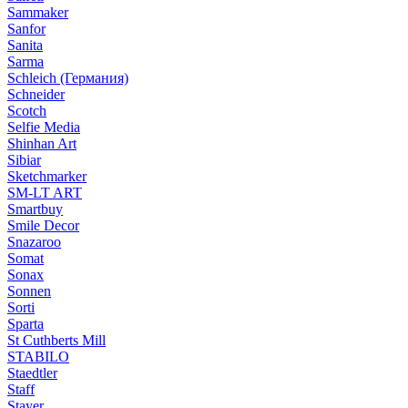
Sammaker
Sanfor
Sanita
Sarma
Schleich (Германия)
Schneider
Scotch
Selfie Media
Shinhan Art
Sibiar
Sketchmarker
SM-LT ART
Smartbuy
Smile Decor
Snazaroo
Somat
Sonax
Sonnen
Sorti
Sparta
St Cuthberts Mill
STABILO
Staedtler
Staff
Stayer