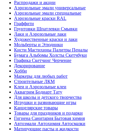
Распродажи и акции
Аэрозольные эмали универсальные
Аэрозольные эмали специальные
Аэрозольные краски RAL
Граффити
Грунтовки Шпатлевки Смывки
Лаки и Аэрозольные лаки
Художественные краски и лаки
Мольберты и Этюдники
Кисти Мастихины Палитры Пеналы
Бумага Альбомы Холсты Скетчбуки
Графика Скетчинг Черчение
Декорирование
Хобби
Маркеры для любых работ
Строительные ЛКМ
Клеи и Аэрозольные клеи
Аквагрим Бодиарт Тату
Для школы и детского творчества
Игрушки и развивающие игры
Канцелярские товары
Товары для праздников и подарки
Гигиена Санитария Бытовая химия
Автоэмали Автохимия Автосмазки
Матирующие пасты и жидкости