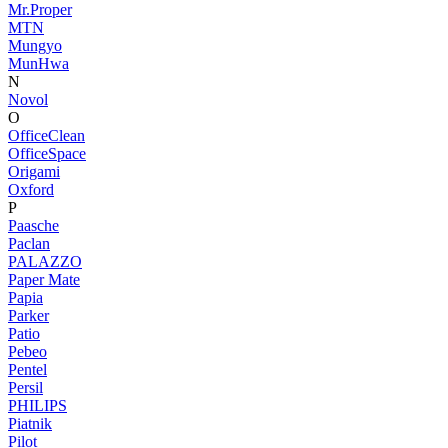
Mr.Proper
MTN
Mungyo
MunHwa
N
Novol
O
OfficeClean
OfficeSpace
Origami
Oxford
P
Paasche
Paclan
PALAZZO
Paper Mate
Papia
Parker
Patio
Pebeo
Pentel
Persil
PHILIPS
Piatnik
Pilot