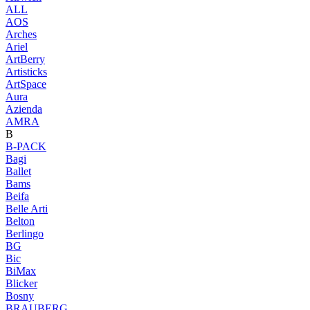
ALL
AOS
Arches
Ariel
ArtBerry
Artisticks
ArtSpace
Aura
Azienda
AМRA
B
B-PACK
Bagi
Ballet
Bams
Beifa
Belle Arti
Belton
Berlingo
BG
Bic
BiMax
Blicker
Bosny
BRAUBERG