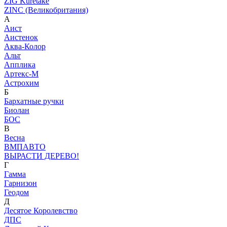
ZIG Kuretake
ZINC (Великобритания)
А
Аист
Аистенок
Аква-Колор
Альт
Апплика
Артекс-М
Астрохим
Б
Бархатные ручки
Биолан
БОС
В
Весна
ВМПАВТО
ВЫРАСТИ ДЕРЕВО!
Г
Гамма
Гарнизон
Геодом
Д
Десятое Королевство
ДПС