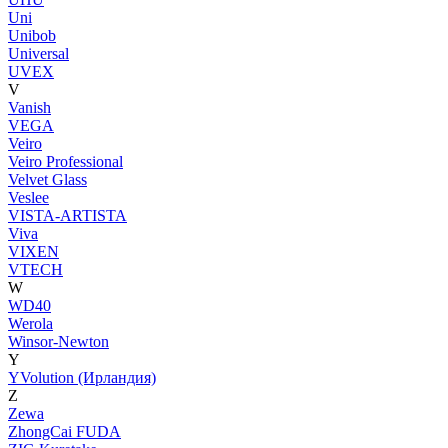
Uni
Unibob
Universal
UVEX
V
Vanish
VEGA
Veiro
Veiro Professional
Velvet Glass
Veslee
VISTA-ARTISTA
Viva
VIXEN
VTECH
W
WD40
Werola
Winsor-Newton
Y
YVolution (Ирландия)
Z
Zewa
ZhongCai FUDA