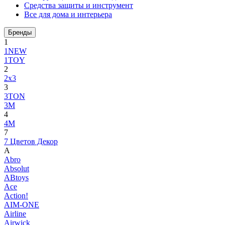
Средства защиты и инструмент
Все для дома и интерьера
Бренды
1
1NEW
1TOY
2
2x3
3
3TON
3М
4
4M
7
7 Цветов Декор
A
Abro
Absolut
ABtoys
Ace
Action!
AIM-ONE
Airline
Airwick