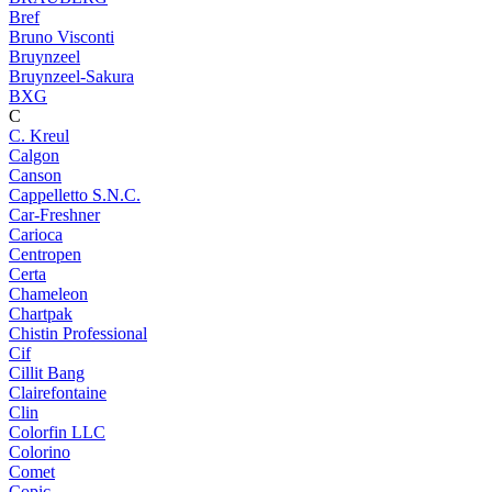
Bref
Bruno Visconti
Bruynzeel
Bruynzeel-Sakura
BXG
C
C. Kreul
Calgon
Canson
Cappelletto S.N.C.
Car-Freshner
Carioca
Centropen
Certa
Chameleon
Chartpak
Chistin Professional
Cif
Cillit Bang
Clairefontaine
Clin
Colorfin LLC
Colorino
Comet
Copic