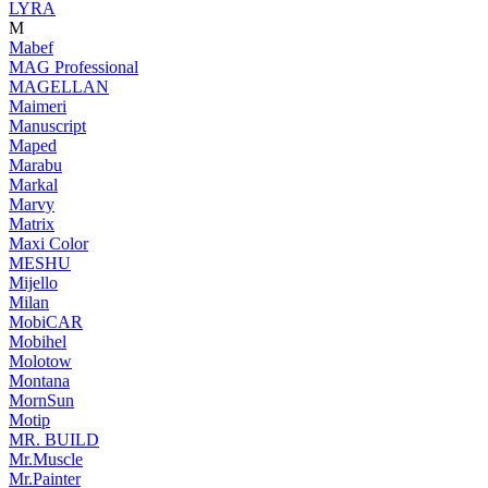
LYRA
M
Mabef
MAG Professional
MAGELLAN
Maimeri
Manuscript
Maped
Marabu
Markal
Marvy
Matrix
Maxi Color
MESHU
Mijello
Milan
MobiCAR
Mobihel
Molotow
Montana
MornSun
Motip
MR. BUILD
Mr.Muscle
Mr.Painter