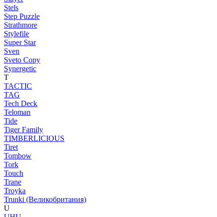
Stels
Step Puzzle
Strathmore
Stylefile
Super Star
Sven
Sveto Copy
Synergetic
T
TACTIC
TAG
Tech Deck
Teloman
Tide
Tiger Family
TIMBERLICIOUS
Tiret
Tombow
Tork
Touch
Trane
Troyka
Trunki (Великобритания)
U
UHU