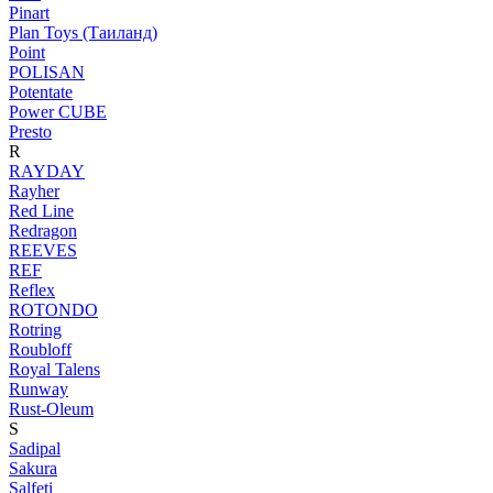
Pinart
Plan Toys (Таиланд)
Point
POLISAN
Potentate
Power CUBE
Presto
R
RAYDAY
Rayher
Red Line
Redragon
REEVES
REF
Reflex
ROTONDO
Rotring
Roubloff
Royal Talens
Runway
Rust-Oleum
S
Sadipal
Sakura
Salfeti