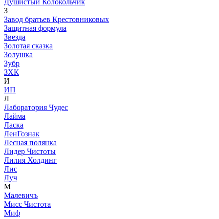
Душистый Колокольчик
З
Завод братьев Крестовниковых
Защитная формула
Звезда
Золотая сказка
Золушка
Зубр
ЗХК
И
ИП
Л
Лаборатория Чудес
Лайма
Ласка
ЛенГознак
Лесная полянка
Лидер Чистоты
Лилия Холдинг
Лис
Луч
М
Малевичъ
Мисс Чистота
Миф