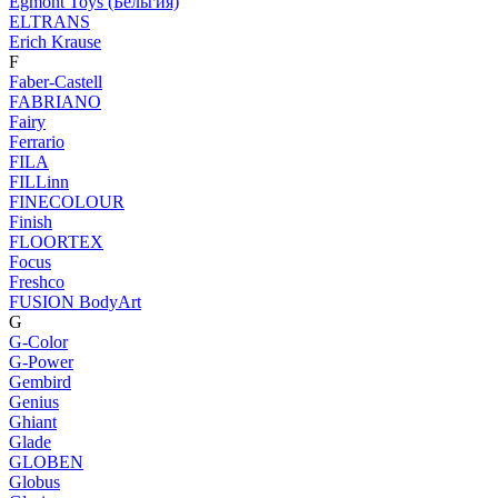
Egmont Toys (Бельгия)
ELTRANS
Erich Krause
F
Faber-Castell
FABRIANO
Fairy
Ferrario
FILA
FILLinn
FINECOLOUR
Finish
FLOORTEX
Focus
Freshco
FUSION BodyArt
G
G-Color
G-Power
Gembird
Genius
Ghiant
Glade
GLOBEN
Globus