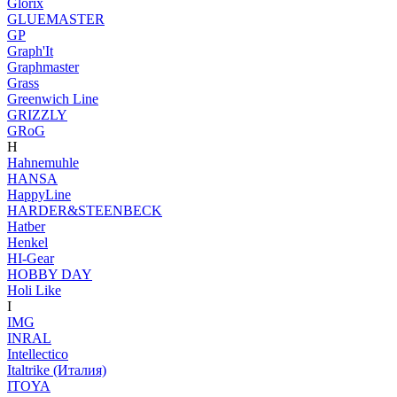
Glorix
GLUEMASTER
GP
Graph'It
Graphmaster
Grass
Greenwich Line
GRIZZLY
GRoG
H
Hahnemuhle
HANSA
HappyLine
HARDER&STEENBECK
Hatber
Henkel
HI-Gear
HOBBY DAY
Holi Like
I
IMG
INRAL
Intellectico
Italtrike (Италия)
ITOYA