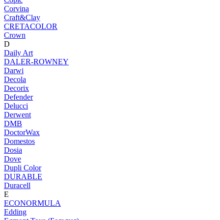
Corvina
Craft&Clay
CRETACOLOR
Crown
D
Daily Art
DALER-ROWNEY
Darwi
Decola
Decorix
Defender
Delucci
Derwent
DMB
DoctorWax
Domestos
Dosia
Dove
Dupli Color
DURABLE
Duracell
E
ECONORMULA
Edding