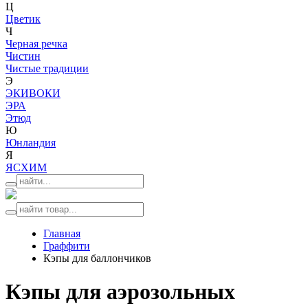
Ц
Цветик
Ч
Черная речка
Чистин
Чистые традиции
Э
ЭКИВОКИ
ЭРА
Этюд
Ю
Юнландия
Я
ЯСХИМ
Главная
Граффити
Кэпы для баллончиков
Кэпы для аэрозольных