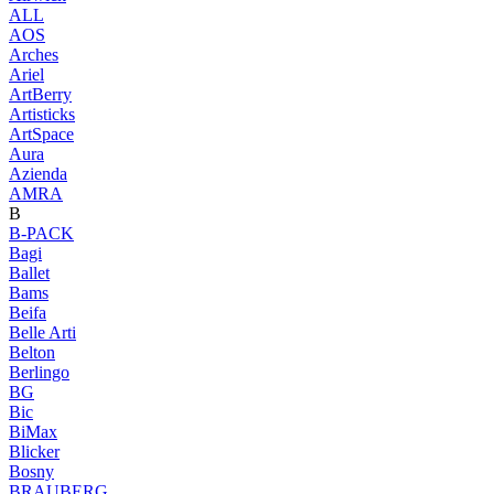
ALL
AOS
Arches
Ariel
ArtBerry
Artisticks
ArtSpace
Aura
Azienda
AМRA
B
B-PACK
Bagi
Ballet
Bams
Beifa
Belle Arti
Belton
Berlingo
BG
Bic
BiMax
Blicker
Bosny
BRAUBERG