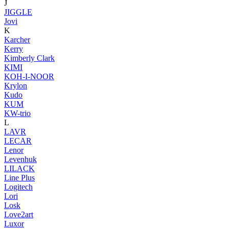
J
JIGGLE
Jovi
K
Karcher
Kerry
Kimberly Clark
KIMI
KOH-I-NOOR
Krylon
Kudo
KUM
KW-trio
L
LAVR
LECAR
Lenor
Levenhuk
LILACK
Line Plus
Logitech
Lori
Losk
Love2art
Luxor