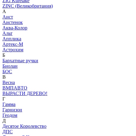
ZIG Kuretake
ZINC (Великобритания)
А
Аист
Аистенок
Аква-Колор
Альт
Апплика
Артекс-М
Астрохим
Б
Бархатные ручки
Биолан
БОС
В
Весна
ВМПАВТО
ВЫРАСТИ ДЕРЕВО!
Г
Гамма
Гарнизон
Геодом
Д
Десятое Королевство
ДПС