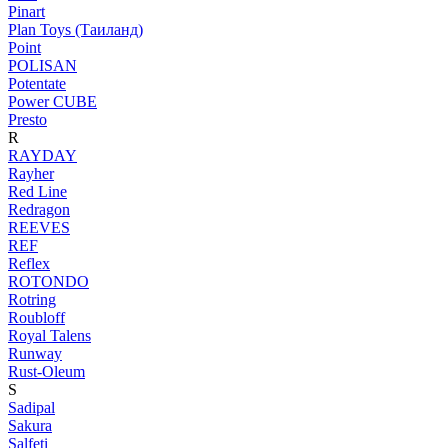
Pinart
Plan Toys (Таиланд)
Point
POLISAN
Potentate
Power CUBE
Presto
R
RAYDAY
Rayher
Red Line
Redragon
REEVES
REF
Reflex
ROTONDO
Rotring
Roubloff
Royal Talens
Runway
Rust-Oleum
S
Sadipal
Sakura
Salfeti