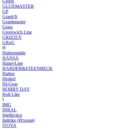
Glorix
GLUEMASTER
GP
Graph'It
Graphmaster
Grass
Greenwich Line
GRIZZLY
GRoG
H
Hahnemuhle
HANSA
HappyLine
HARDER&STEENBECK
Hatber
Henkel
HI-Gear
HOBBY DAY
Holi Like
I
IMG
INRAL
Intellectico
Italtrike (Италия)
ITOYA