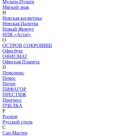
Мульти-Пульти
Мягкий знак
Н
Невская косметика
Невская Палитра
Новый Жемчуг
НПК «Астат»
О
ОСТРОВ СОКРОВИЩ
Офисбург
ОФИСМАГ
Офисная Планета
П
Пемолюкс
Пемос
Питер
ПИФАГОР
ПРЕСТИЖ
Прогресс
ПЧЕЛКА
Р
Росмэн
Русский стиль
С
Сан-Мастер