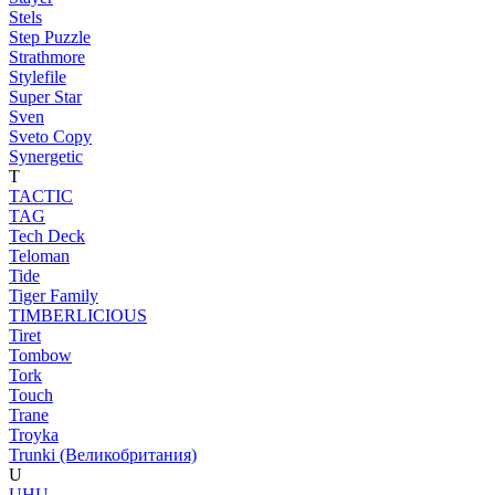
Stels
Step Puzzle
Strathmore
Stylefile
Super Star
Sven
Sveto Copy
Synergetic
T
TACTIC
TAG
Tech Deck
Teloman
Tide
Tiger Family
TIMBERLICIOUS
Tiret
Tombow
Tork
Touch
Trane
Troyka
Trunki (Великобритания)
U
UHU