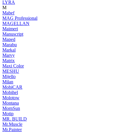
LYRA
M
Mabef
MAG Professional
MAGELLAN
Maimeri
Manuscript
Maped
Marabu
Markal
Marvy
Matrix
Maxi Color
MESHU
Mijello
Milan
MobiCAR
Mobihel
Molotow
Montana
MornSun
Motip
MR. BUILD
Mr.Muscle
Mr.Painter