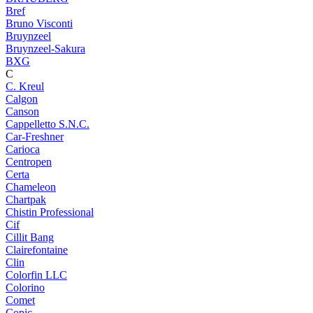
Bref
Bruno Visconti
Bruynzeel
Bruynzeel-Sakura
BXG
C
C. Kreul
Calgon
Canson
Cappelletto S.N.C.
Car-Freshner
Carioca
Centropen
Certa
Chameleon
Chartpak
Chistin Professional
Cif
Cillit Bang
Clairefontaine
Clin
Colorfin LLC
Colorino
Comet
Copic