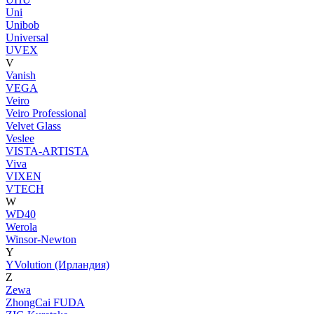
Uni
Unibob
Universal
UVEX
V
Vanish
VEGA
Veiro
Veiro Professional
Velvet Glass
Veslee
VISTA-ARTISTA
Viva
VIXEN
VTECH
W
WD40
Werola
Winsor-Newton
Y
YVolution (Ирландия)
Z
Zewa
ZhongCai FUDA