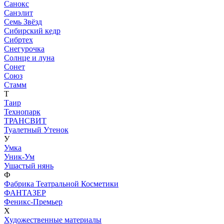
Санокс
Санэлит
Семь Звёзд
Сибирский кедр
Сибртех
Снегурочка
Солнце и луна
Сонет
Союз
Стамм
Т
Таир
Технопарк
ТРАНСВИТ
Туалетный Утенок
У
Умка
Уник-Ум
Ушастый нянь
Ф
Фабрика Театральной Косметики
ФАНТАЗЕР
Феникс-Премьер
Х
Художественные материалы