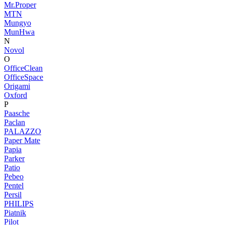
Mr.Proper
MTN
Mungyo
MunHwa
N
Novol
O
OfficeClean
OfficeSpace
Origami
Oxford
P
Paasche
Paclan
PALAZZO
Paper Mate
Papia
Parker
Patio
Pebeo
Pentel
Persil
PHILIPS
Piatnik
Pilot