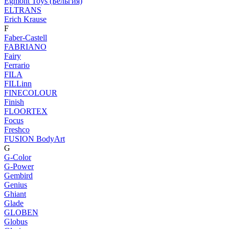
Egmont Toys (Бельгия)
ELTRANS
Erich Krause
F
Faber-Castell
FABRIANO
Fairy
Ferrario
FILA
FILLinn
FINECOLOUR
Finish
FLOORTEX
Focus
Freshco
FUSION BodyArt
G
G-Color
G-Power
Gembird
Genius
Ghiant
Glade
GLOBEN
Globus