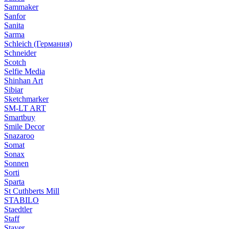
Sammaker
Sanfor
Sanita
Sarma
Schleich (Германия)
Schneider
Scotch
Selfie Media
Shinhan Art
Sibiar
Sketchmarker
SM-LT ART
Smartbuy
Smile Decor
Snazaroo
Somat
Sonax
Sonnen
Sorti
Sparta
St Cuthberts Mill
STABILO
Staedtler
Staff
Stayer