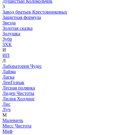
Душистый Колокольчик
З
Завод братьев Крестовниковых
Защитная формула
Звезда
Золотая сказка
Золушка
Зубр
ЗХК
И
ИП
Л
Лаборатория Чудес
Лайма
Ласка
ЛенГознак
Лесная полянка
Лидер Чистоты
Лилия Холдинг
Лис
Луч
М
Малевичъ
Мисс Чистота
Миф