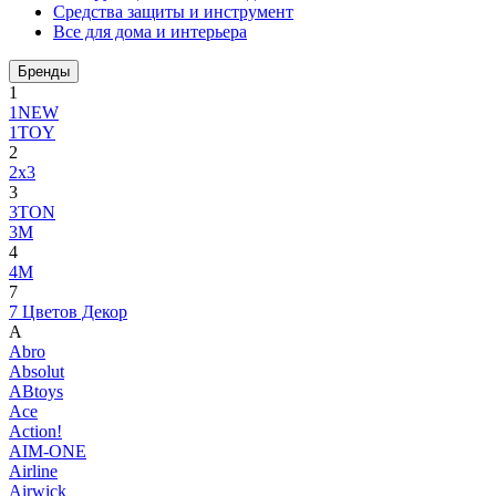
Средства защиты и инструмент
Все для дома и интерьера
Бренды
1
1NEW
1TOY
2
2x3
3
3TON
3М
4
4M
7
7 Цветов Декор
A
Abro
Absolut
ABtoys
Ace
Action!
AIM-ONE
Airline
Airwick