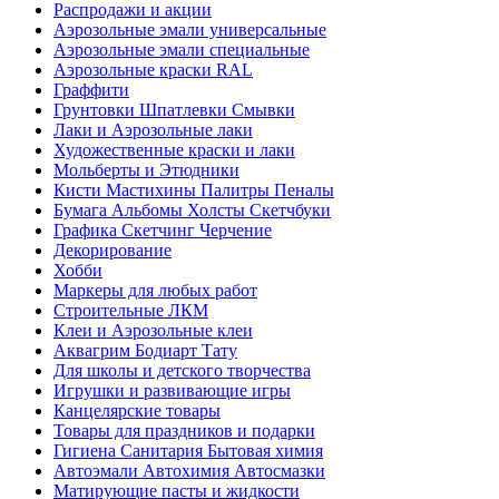
Распродажи и акции
Аэрозольные эмали универсальные
Аэрозольные эмали специальные
Аэрозольные краски RAL
Граффити
Грунтовки Шпатлевки Смывки
Лаки и Аэрозольные лаки
Художественные краски и лаки
Мольберты и Этюдники
Кисти Мастихины Палитры Пеналы
Бумага Альбомы Холсты Скетчбуки
Графика Скетчинг Черчение
Декорирование
Хобби
Маркеры для любых работ
Строительные ЛКМ
Клеи и Аэрозольные клеи
Аквагрим Бодиарт Тату
Для школы и детского творчества
Игрушки и развивающие игры
Канцелярские товары
Товары для праздников и подарки
Гигиена Санитария Бытовая химия
Автоэмали Автохимия Автосмазки
Матирующие пасты и жидкости