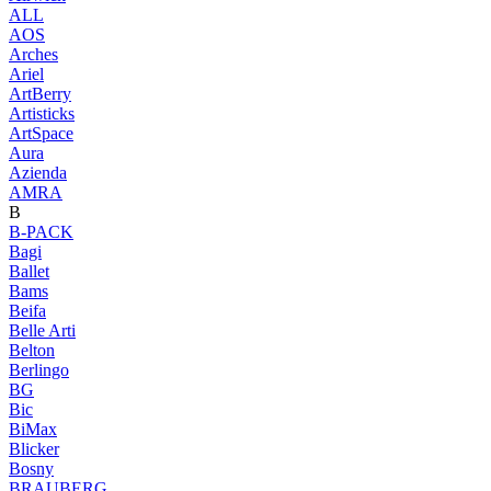
ALL
AOS
Arches
Ariel
ArtBerry
Artisticks
ArtSpace
Aura
Azienda
AМRA
B
B-PACK
Bagi
Ballet
Bams
Beifa
Belle Arti
Belton
Berlingo
BG
Bic
BiMax
Blicker
Bosny
BRAUBERG