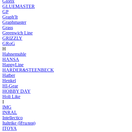
Glorix
GLUEMASTER
GP
Graph'It
Graphmaster
Grass
Greenwich Line
GRIZZLY
GRoG
H
Hahnemuhle
HANSA
HappyLine
HARDER&STEENBECK
Hatber
Henkel
HI-Gear
HOBBY DAY
Holi Like
I
IMG
INRAL
Intellectico
Italtrike (Италия)
ITOYA