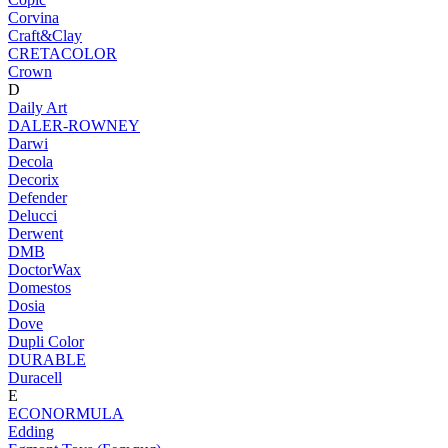
Corvina
Craft&Clay
CRETACOLOR
Crown
D
Daily Art
DALER-ROWNEY
Darwi
Decola
Decorix
Defender
Delucci
Derwent
DMB
DoctorWax
Domestos
Dosia
Dove
Dupli Color
DURABLE
Duracell
E
ECONORMULA
Edding