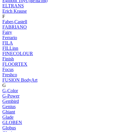
Egmont Toys (Бельгия)
ELTRANS
Erich Krause
F
Faber-Castell
FABRIANO
Fairy
Ferrario
FILA
FILLinn
FINECOLOUR
Finish
FLOORTEX
Focus
Freshco
FUSION BodyArt
G
G-Color
G-Power
Gembird
Genius
Ghiant
Glade
GLOBEN
Globus