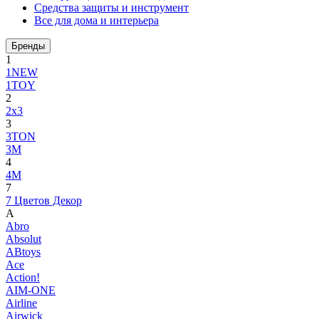
Средства защиты и инструмент
Все для дома и интерьера
Бренды
1
1NEW
1TOY
2
2x3
3
3TON
3М
4
4M
7
7 Цветов Декор
A
Abro
Absolut
ABtoys
Ace
Action!
AIM-ONE
Airline
Airwick