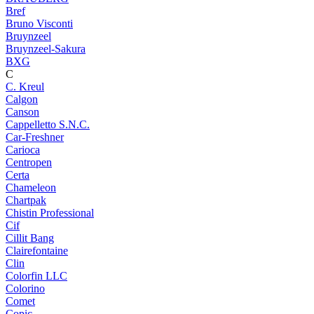
Bref
Bruno Visconti
Bruynzeel
Bruynzeel-Sakura
BXG
C
C. Kreul
Calgon
Canson
Cappelletto S.N.C.
Car-Freshner
Carioca
Centropen
Certa
Chameleon
Chartpak
Chistin Professional
Cif
Cillit Bang
Clairefontaine
Clin
Colorfin LLC
Colorino
Comet
Copic