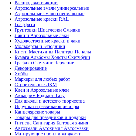
Распродажи и акции
Аэрозольные эмали универсальные
Аэрозольные эмали специальные
Аэрозольные краски RAL
Граффити
Грунтовки Шпатлевки Смывки
Лаки и Аэрозольные лаки
Художественные краски и лаки
Мольберты и Этюдники
Кисти Мастихины Палитры Пеналы
Бумага Альбомы Холсты Скетчбуки
Графика Скетчинг Черчение
Декорирование
Хобби
Маркеры для любых работ
Строительные ЛКМ
Клеи и Аэрозольные клеи
Аквагрим Бодиарт Тату
Для школы и детского творчества
Игрушки и развивающие игры
Канцелярские товары
Товары для праздников и подарки
Гигиена Санитария Бытовая химия
Автоэмали Автохимия Автосмазки
Матирующие пасты и жидкости