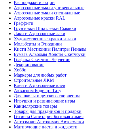
Распродажи и акции
Аэрозольные эмали универсальные
Аэрозольные эмали специальные
Аэрозольные краски RAL
Граффити
Грунтовки Шпатлевки Смывки
Лаки и Аэрозольные лаки
Художественные краски и лаки
Мольберты и Этюдники
Кисти Мастихины Палитры Пеналы
Бумага Альбомы Холсты Скетчбуки
Графика Скетчинг Черчение
Декорирование
Хобби
Маркеры для любых работ
Строительные ЛКМ
Клеи и Аэрозольные клеи
Аквагрим Бодиарт Тату
Для школы и детского творчества
Игрушки и развивающие игры
Канцелярские товары
Товары для праздников и подарки
Гигиена Санитария Бытовая химия
Автоэмали Автохимия Автосмазки
Матирующие пасты и жидкости