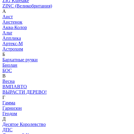
ZIG Kuretake
ZINC (Великобритания)
А
Аист
Аистенок
Аква-Колор
Альт
Апплика
Артекс-М
Астрохим
Б
Бархатные ручки
Биолан
БОС
В
Весна
ВМПАВТО
ВЫРАСТИ ДЕРЕВО!
Г
Гамма
Гарнизон
Геодом
Д
Десятое Королевство
ДПС