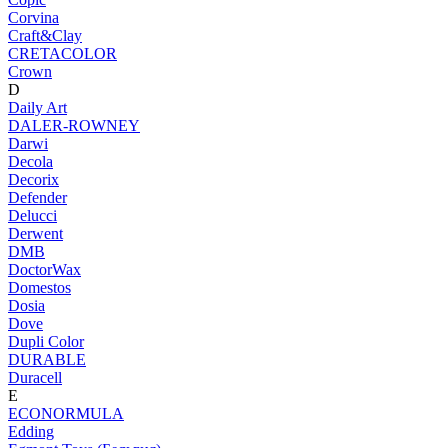
Corvina
Craft&Clay
CRETACOLOR
Crown
D
Daily Art
DALER-ROWNEY
Darwi
Decola
Decorix
Defender
Delucci
Derwent
DMB
DoctorWax
Domestos
Dosia
Dove
Dupli Color
DURABLE
Duracell
E
ECONORMULA
Edding