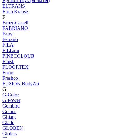
Egmont Toys (Бельгия)
ELTRANS
Erich Krause
F
Faber-Castell
FABRIANO
Fairy
Ferrario
FILA
FILLinn
FINECOLOUR
Finish
FLOORTEX
Focus
Freshco
FUSION BodyArt
G
G-Color
G-Power
Gembird
Genius
Ghiant
Glade
GLOBEN
Globus