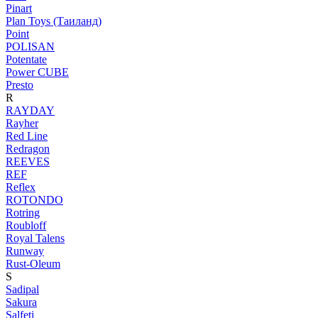
Pinart
Plan Toys (Таиланд)
Point
POLISAN
Potentate
Power CUBE
Presto
R
RAYDAY
Rayher
Red Line
Redragon
REEVES
REF
Reflex
ROTONDO
Rotring
Roubloff
Royal Talens
Runway
Rust-Oleum
S
Sadipal
Sakura
Salfeti