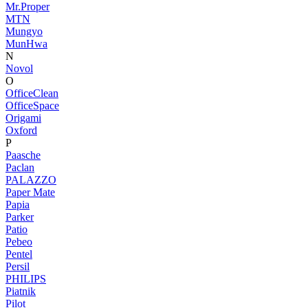
Mr.Proper
MTN
Mungyo
MunHwa
N
Novol
O
OfficeClean
OfficeSpace
Origami
Oxford
P
Paasche
Paclan
PALAZZO
Paper Mate
Papia
Parker
Patio
Pebeo
Pentel
Persil
PHILIPS
Piatnik
Pilot