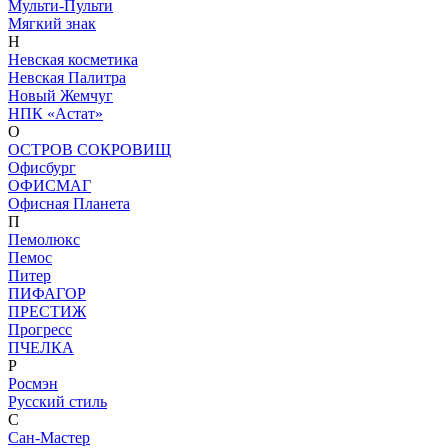
Мульти-Пульти
Мягкий знак
Н
Невская косметика
Невская Палитра
Новый Жемчуг
НПК «Астат»
О
ОСТРОВ СОКРОВИЩ
Офисбург
ОФИСМАГ
Офисная Планета
П
Пемолюкс
Пемос
Питер
ПИФАГОР
ПРЕСТИЖ
Прогресс
ПЧЕЛКА
Р
Росмэн
Русский стиль
С
Сан-Мастер