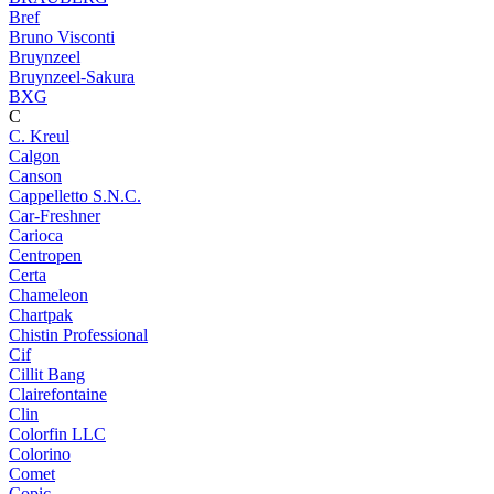
Bref
Bruno Visconti
Bruynzeel
Bruynzeel-Sakura
BXG
C
C. Kreul
Calgon
Canson
Cappelletto S.N.C.
Car-Freshner
Carioca
Centropen
Certa
Chameleon
Chartpak
Chistin Professional
Cif
Cillit Bang
Clairefontaine
Clin
Colorfin LLC
Colorino
Comet
Copic