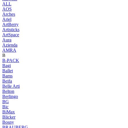
ALL
AOS
Arches
Ariel
ArtBerry
Artisticks
ArtSpace
Aura
Azienda
AМRA
B
B-PACK
Bagi
Ballet
Bams
Beifa
Belle Arti
Belton
Berlingo
BG
Bic
BiMax
Blicker
Bosny
BRAUBERG