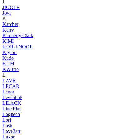
J
JIGGLE
Jovi
K
Karcher
Kerry
Kimberly Clark
KIMI
KOH-I-NOOR
Krylon
Kudo
KUM
KW-trio
L
LAVR
LECAR
Lenor
Levenhuk
LILACK
Line Plus
Logitech
Lori
Losk
Love2art
Luxor