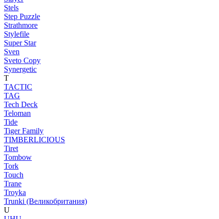
Stels
Step Puzzle
Strathmore
Stylefile
Super Star
Sven
Sveto Copy
Synergetic
T
TACTIC
TAG
Tech Deck
Teloman
Tide
Tiger Family
TIMBERLICIOUS
Tiret
Tombow
Tork
Touch
Trane
Troyka
Trunki (Великобритания)
U
UHU