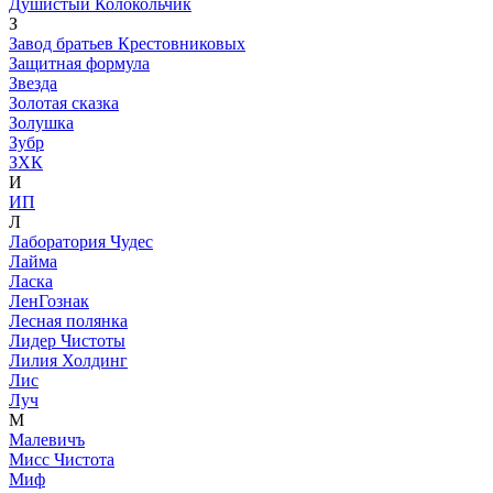
Душистый Колокольчик
З
Завод братьев Крестовниковых
Защитная формула
Звезда
Золотая сказка
Золушка
Зубр
ЗХК
И
ИП
Л
Лаборатория Чудес
Лайма
Ласка
ЛенГознак
Лесная полянка
Лидер Чистоты
Лилия Холдинг
Лис
Луч
М
Малевичъ
Мисс Чистота
Миф