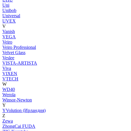
Uni
Unibob
Universal
UVEX
V
Vanish
VEGA
Veiro
Veiro Professional
Velvet Glass
Veslee
VISTA-ARTISTA
Viva
VIXEN
VTECH
W
WD40
Werola
Winsor-Newton
Y
YVolution (Ирландия)
Z
Zewa
ZhongCai FUDA