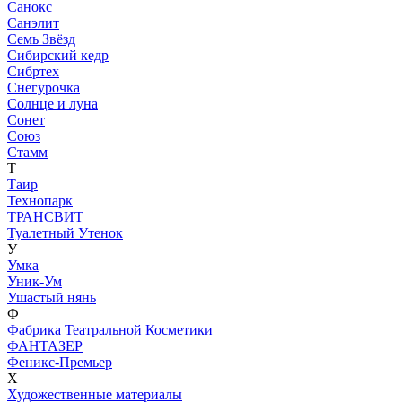
Санокс
Санэлит
Семь Звёзд
Сибирский кедр
Сибртех
Снегурочка
Солнце и луна
Сонет
Союз
Стамм
Т
Таир
Технопарк
ТРАНСВИТ
Туалетный Утенок
У
Умка
Уник-Ум
Ушастый нянь
Ф
Фабрика Театральной Косметики
ФАНТАЗЕР
Феникс-Премьер
Х
Художественные материалы