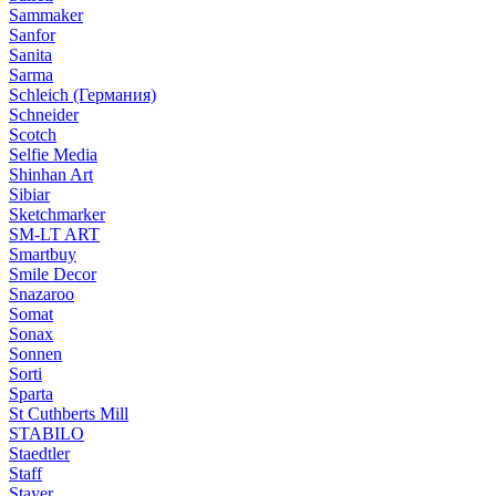
Sammaker
Sanfor
Sanita
Sarma
Schleich (Германия)
Schneider
Scotch
Selfie Media
Shinhan Art
Sibiar
Sketchmarker
SM-LT ART
Smartbuy
Smile Decor
Snazaroo
Somat
Sonax
Sonnen
Sorti
Sparta
St Cuthberts Mill
STABILO
Staedtler
Staff
Stayer