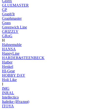
Glorix
GLUEMASTER
GP
Graph'It
Graphmaster
Grass
Greenwich Line
GRIZZLY
GRoG
H
Hahnemuhle
HANSA
HappyLine
HARDER&STEENBECK
Hatber
Henkel
HI-Gear
HOBBY DAY
Holi Like
I
IMG
INRAL
Intellectico
Italtrike (Италия)
ITOYA