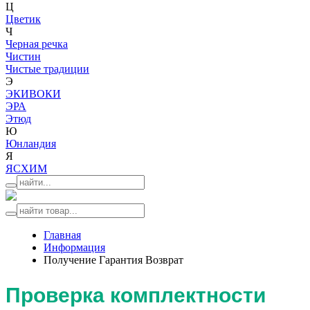
Ц
Цветик
Ч
Черная речка
Чистин
Чистые традиции
Э
ЭКИВОКИ
ЭРА
Этюд
Ю
Юнландия
Я
ЯСХИМ
Главная
Информация
Получение Гарантия Возврат
Проверка комплектности