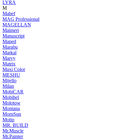
LYRA
M
Mabef
MAG Professional
MAGELLAN
Maimeri
Manuscript
Maped
Marabu
Markal
Marvy
Matrix
Maxi Color
MESHU
Mijello
Milan
MobiCAR
Mobihel
Molotow
Montana
MornSun
Motip
MR. BUILD
Mr.Muscle
Mr.Painter