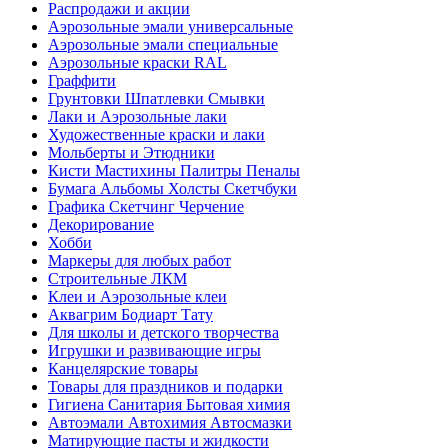
Распродажи и акции
Аэрозольные эмали универсальные
Аэрозольные эмали специальные
Аэрозольные краски RAL
Граффити
Грунтовки Шпатлевки Смывки
Лаки и Аэрозольные лаки
Художественные краски и лаки
Мольберты и Этюдники
Кисти Мастихины Палитры Пеналы
Бумага Альбомы Холсты Скетчбуки
Графика Скетчинг Черчение
Декорирование
Хобби
Маркеры для любых работ
Строительные ЛКМ
Клеи и Аэрозольные клеи
Аквагрим Бодиарт Тату
Для школы и детского творчества
Игрушки и развивающие игры
Канцелярские товары
Товары для праздников и подарки
Гигиена Санитария Бытовая химия
Автоэмали Автохимия Автосмазки
Матирующие пасты и жидкости