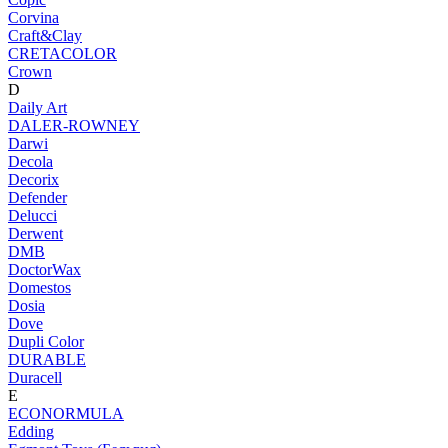
Corvina
Craft&Clay
CRETACOLOR
Crown
D
Daily Art
DALER-ROWNEY
Darwi
Decola
Decorix
Defender
Delucci
Derwent
DMB
DoctorWax
Domestos
Dosia
Dove
Dupli Color
DURABLE
Duracell
E
ECONORMULA
Edding