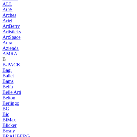
ALL
AOS
Arches
Ariel
ArtBerry
Artisticks
ArtSpace
Aura
Azienda
AМRA
B
B-PACK
Bagi
Ballet
Bams
Beifa
Belle Arti
Belton
Berlingo
BG
Bic
BiMax
Blicker
Bosny
BRAUBERG