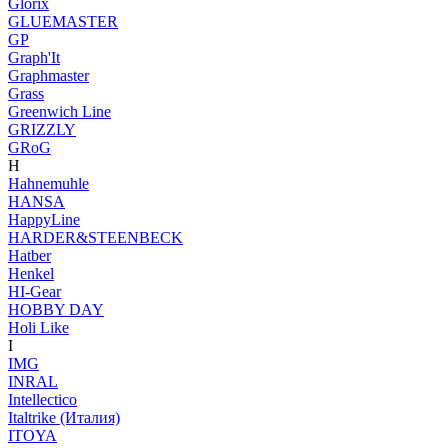
Glorix
GLUEMASTER
GP
Graph'It
Graphmaster
Grass
Greenwich Line
GRIZZLY
GRoG
H
Hahnemuhle
HANSA
HappyLine
HARDER&STEENBECK
Hatber
Henkel
HI-Gear
HOBBY DAY
Holi Like
I
IMG
INRAL
Intellectico
Italtrike (Италия)
ITOYA