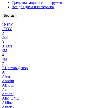
Средства защиты и инструмент
Все для дома и интерьера
Бренды
1
1NEW
1TOY
2
2x3
3
3TON
3М
4
4M
7
7 Цветов Декор
A
Abro
Absolut
ABtoys
Ace
Action!
AIM-ONE
Airline
Airwick