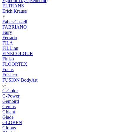
Egmont Toys (Бельгия)
ELTRANS
Erich Krause
F
Faber-Castell
FABRIANO
Fairy
Ferrario
FILA
FILLinn
FINECOLOUR
Finish
FLOORTEX
Focus
Freshco
FUSION BodyArt
G
G-Color
G-Power
Gembird
Genius
Ghiant
Glade
GLOBEN
Globus