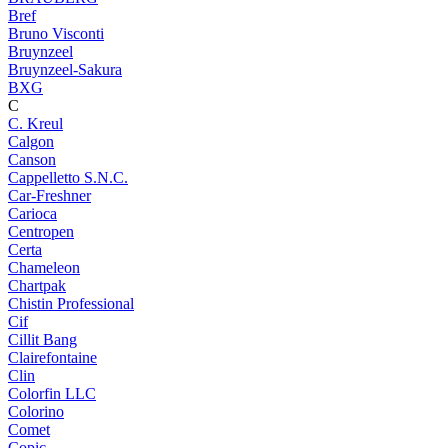
Bref
Bruno Visconti
Bruynzeel
Bruynzeel-Sakura
BXG
C
C. Kreul
Calgon
Canson
Cappelletto S.N.C.
Car-Freshner
Carioca
Centropen
Certa
Chameleon
Chartpak
Chistin Professional
Cif
Cillit Bang
Clairefontaine
Clin
Colorfin LLC
Colorino
Comet
Copic