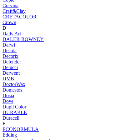
Corvina
Craft&Clay
CRETACOLOR
Crown
D
Daily Art
DALER-ROWNEY
Darwi
Decola
Decorix
Defender
Delucci
Derwent
DMB
DoctorWax
Domestos
Dosia
Dove
Dupli Color
DURABLE
Duracell
E
ECONORMULA
Edding