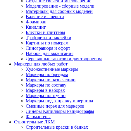
Создание свечей и мыловарение
Моделирование - сборные модели
Материалы для сборных моделей
Валяние из шерсти
Фоамиран
Квиллинг
Блёстки и глиттеры
Трафареты и наклейки
Картины по номерам
Линогравюра и офорт
Наборы для выжигания
Деревянные заготовки для творчества
Маркеры для любых работ
Художественные маркеры
Маркеры по брендам
Маркеры по назначению
Маркеры по составу
Маркеры в наборах
Маркеры поштучно
Маркеры под заправку и чернила
Сменные перья для маркеров
Линеры Капилляры Рапидографы
Фломастеры
Строительные ЛКМ
Строительные краски в банках