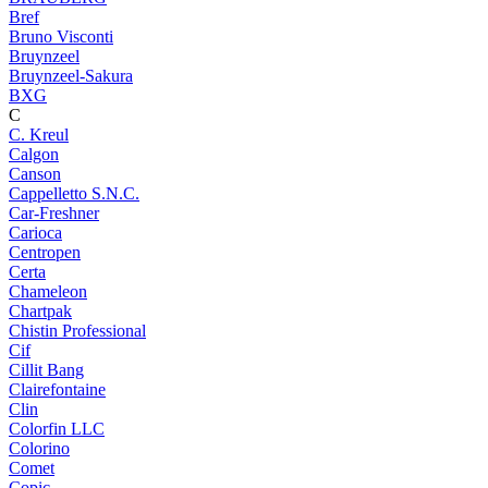
Bref
Bruno Visconti
Bruynzeel
Bruynzeel-Sakura
BXG
C
C. Kreul
Calgon
Canson
Cappelletto S.N.C.
Car-Freshner
Carioca
Centropen
Certa
Chameleon
Chartpak
Chistin Professional
Cif
Cillit Bang
Clairefontaine
Clin
Colorfin LLC
Colorino
Comet
Copic