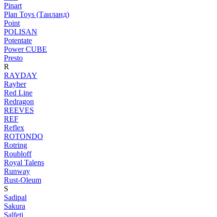
Pinart
Plan Toys (Таиланд)
Point
POLISAN
Potentate
Power CUBE
Presto
R
RAYDAY
Rayher
Red Line
Redragon
REEVES
REF
Reflex
ROTONDO
Rotring
Roubloff
Royal Talens
Runway
Rust-Oleum
S
Sadipal
Sakura
Salfeti