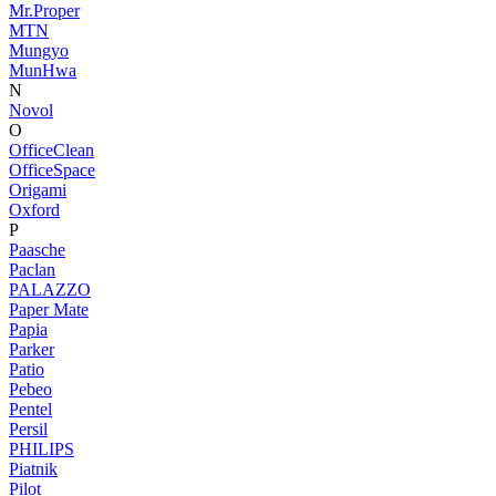
Mr.Proper
MTN
Mungyo
MunHwa
N
Novol
O
OfficeClean
OfficeSpace
Origami
Oxford
P
Paasche
Paclan
PALAZZO
Paper Mate
Papia
Parker
Patio
Pebeo
Pentel
Persil
PHILIPS
Piatnik
Pilot