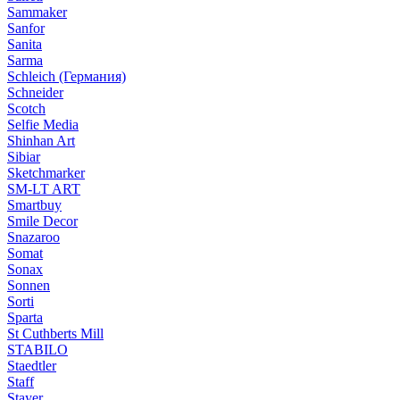
Sammaker
Sanfor
Sanita
Sarma
Schleich (Германия)
Schneider
Scotch
Selfie Media
Shinhan Art
Sibiar
Sketchmarker
SM-LT ART
Smartbuy
Smile Decor
Snazaroo
Somat
Sonax
Sonnen
Sorti
Sparta
St Cuthberts Mill
STABILO
Staedtler
Staff
Stayer