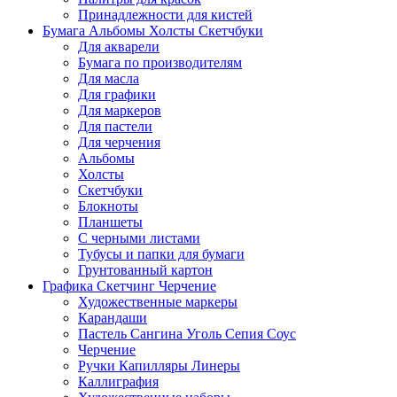
Принадлежности для кистей
Бумага Альбомы Холсты Скетчбуки
Для акварели
Бумага по производителям
Для масла
Для графики
Для маркеров
Для пастели
Для черчения
Альбомы
Холсты
Скетчбуки
Блокноты
Планшеты
С черными листами
Тубусы и папки для бумаги
Грунтованный картон
Графика Скетчинг Черчение
Художественные маркеры
Карандаши
Пастель Сангина Уголь Сепия Соус
Черчение
Ручки Капилляры Линеры
Каллиграфия