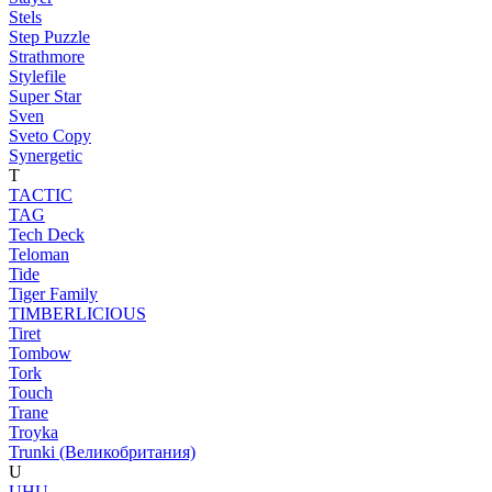
Stels
Step Puzzle
Strathmore
Stylefile
Super Star
Sven
Sveto Copy
Synergetic
T
TACTIC
TAG
Tech Deck
Teloman
Tide
Tiger Family
TIMBERLICIOUS
Tiret
Tombow
Tork
Touch
Trane
Troyka
Trunki (Великобритания)
U
UHU