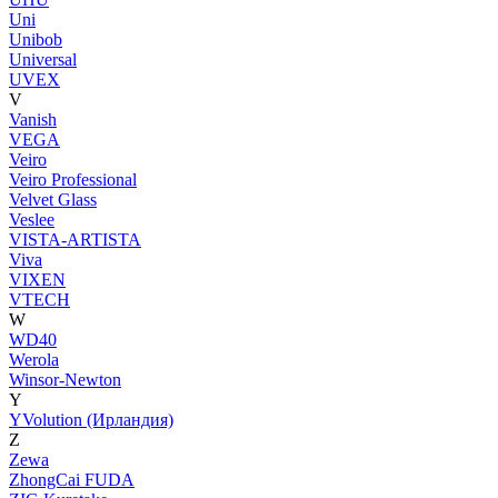
Uni
Unibob
Universal
UVEX
V
Vanish
VEGA
Veiro
Veiro Professional
Velvet Glass
Veslee
VISTA-ARTISTA
Viva
VIXEN
VTECH
W
WD40
Werola
Winsor-Newton
Y
YVolution (Ирландия)
Z
Zewa
ZhongCai FUDA