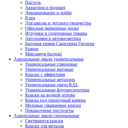
Пастель
Аквагрим и бодиарт
Декорирование и хобби
Клеи
Для школы и детского творчества
Офисные маркерные доски
Игрушки и спортивные товары
Автохимия и автокосметика
Бытовая химия Санитария Гигиена
Разное
Максимум баллов!
Аэрозольные эмали универсальные
Универсальные глянцевые
Универсальные матовые
Краски с эффектами
Универсальные металлик
Универсальные цвета RAL
Универсальные флуоресцентные
Краски на водной основе
Краска под природный камень
Меловые смываемые краски
Покрасочные пистолеты
Аэрозольные эмали специальные
Светящиеся краски
Краски для металла