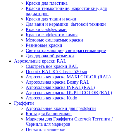
Краски для пластика
Краски термостойкие, жаростойкие, для
радиаторов
Краски для ткани и кожи
Для ванн и керамики, бытовой техники
Краски с эффектами
Краски с эффектом камня
Меловые смываемые краски
Резиновые краски
Светоотражающие, светорассеивающие
Для дорожной разметки
Аэрозольные краски RAL
Смотреть все краски RAL
Decorix RAL K5 Classic 520 мл
Аэрозольная краска MAXI COLOR (RAL)
Аэрозольная краска Bosny RAL
Аэрозольная краска INRAL (RAL)
Аэрозольная краска DUPLI COLOR (RAL)
Аэрозольная краска Kudo
Граффити
Аэрозольные краски для граффити
Кэпы для баллончиков
Маркеры для Граффити Скетчей Теггинга /
Чернила для маркеров
Перья для маркеров