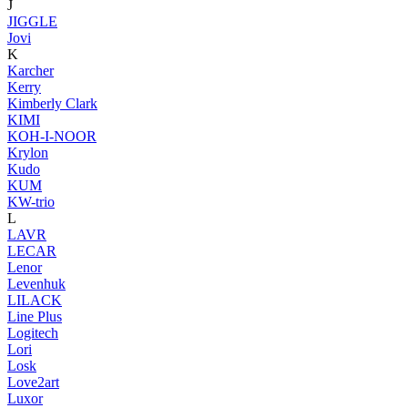
J
JIGGLE
Jovi
K
Karcher
Kerry
Kimberly Clark
KIMI
KOH-I-NOOR
Krylon
Kudo
KUM
KW-trio
L
LAVR
LECAR
Lenor
Levenhuk
LILACK
Line Plus
Logitech
Lori
Losk
Love2art
Luxor