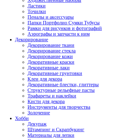
Художественные наборы
Ластики
Точилки
Пеналы и аксессуары
Папки Портфолио Сумки Тубусы
Рамки для рисунков и фотографий
Аэрографы и запчасти к ним
Декорирование
Декорирование ткани
Декорирование стекла
Декорирование кожи
Декоративные краски
Декоративные лаки
Декоративные грунтовки
Клеи для декора
Декоративные блестки, глиттеры
Структурные рельефные пасты
Трафареты и наклейки
Кисти для декора
Инструменты для творчества
Золочение
Хобби
Декупаж
Штампинг и Скрапбукинг
Материалы для лепки