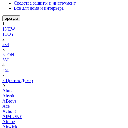
Средства защиты и инструмент
Все для дома и интерьера
Бренды
1
1NEW
1TOY
2
2x3
3
3TON
3М
4
4M
7
7 Цветов Декор
A
Abro
Absolut
ABtoys
Ace
Action!
AIM-ONE
Airline
Airwick