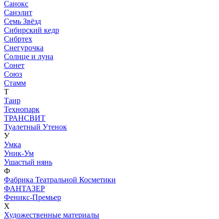
Санокс
Санэлит
Семь Звёзд
Сибирский кедр
Сибртех
Снегурочка
Солнце и луна
Сонет
Союз
Стамм
Т
Таир
Технопарк
ТРАНСВИТ
Туалетный Утенок
У
Умка
Уник-Ум
Ушастый нянь
Ф
Фабрика Театральной Косметики
ФАНТАЗЕР
Феникс-Премьер
Х
Художественные материалы