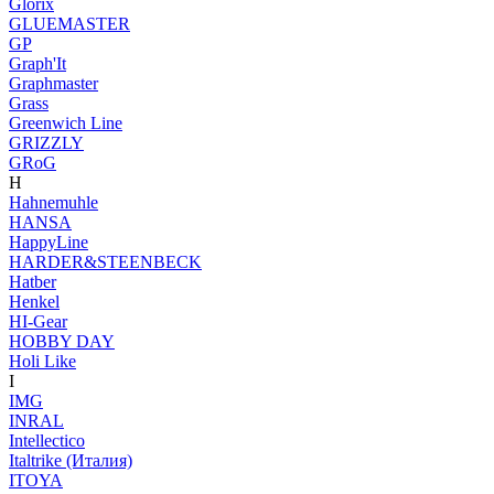
Glorix
GLUEMASTER
GP
Graph'It
Graphmaster
Grass
Greenwich Line
GRIZZLY
GRoG
H
Hahnemuhle
HANSA
HappyLine
HARDER&STEENBECK
Hatber
Henkel
HI-Gear
HOBBY DAY
Holi Like
I
IMG
INRAL
Intellectico
Italtrike (Италия)
ITOYA