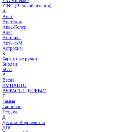
ZIG Kuretake
ZINC (Великобритания)
А
Аист
Аистенок
Аква-Колор
Альт
Апплика
Артекс-М
Астрохим
Б
Бархатные ручки
Биолан
БОС
В
Весна
ВМПАВТО
ВЫРАСТИ ДЕРЕВО!
Г
Гамма
Гарнизон
Геодом
Д
Десятое Королевство
ДПС