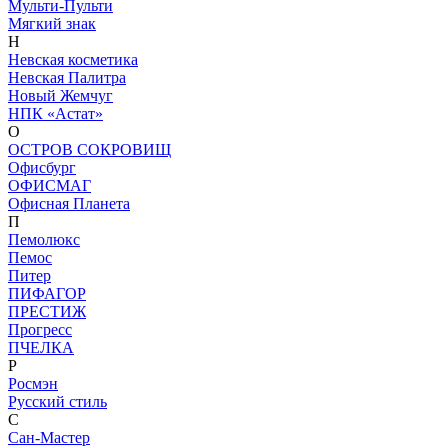
Мульти-Пульти
Мягкий знак
Н
Невская косметика
Невская Палитра
Новый Жемчуг
НПК «Астат»
О
ОСТРОВ СОКРОВИЩ
Офисбург
ОФИСМАГ
Офисная Планета
П
Пемолюкс
Пемос
Питер
ПИФАГОР
ПРЕСТИЖ
Прогресс
ПЧЕЛКА
Р
Росмэн
Русский стиль
С
Сан-Мастер