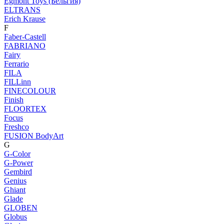
Egmont Toys (Бельгия)
ELTRANS
Erich Krause
F
Faber-Castell
FABRIANO
Fairy
Ferrario
FILA
FILLinn
FINECOLOUR
Finish
FLOORTEX
Focus
Freshco
FUSION BodyArt
G
G-Color
G-Power
Gembird
Genius
Ghiant
Glade
GLOBEN
Globus