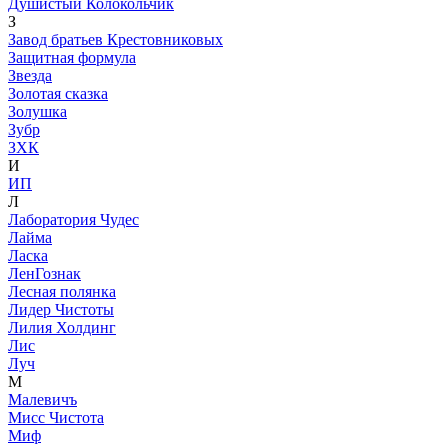
Душистый Колокольчик
З
Завод братьев Крестовниковых
Защитная формула
Звезда
Золотая сказка
Золушка
Зубр
ЗХК
И
ИП
Л
Лаборатория Чудес
Лайма
Ласка
ЛенГознак
Лесная полянка
Лидер Чистоты
Лилия Холдинг
Лис
Луч
М
Малевичъ
Мисс Чистота
Миф