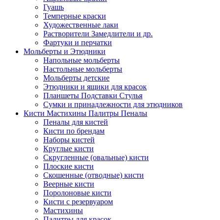
Гуашь
Темперные краски
Художественные лаки
Растворители Замедлители и др.
Фартуки и перчатки
Мольберты и Этюдники
Напольные мольберты
Настольные мольберты
Мольберты детские
Этюдники и ящики для красок
Планшеты Подставки Стулья
Сумки и принадлежности для этюдников
Кисти Мастихины Палитры Пеналы
Пеналы для кистей
Кисти по брендам
Наборы кистей
Круглые кисти
Скругленные (овальные) кисти
Плоские кисти
Скошенные (отводные) кисти
Веерные кисти
Поролоновые кисти
Кисти с резервуаром
Мастихины
Палитры для красок