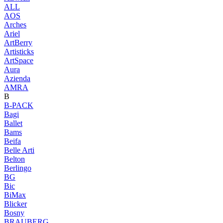
ALL
AOS
Arches
Ariel
ArtBerry
Artisticks
ArtSpace
Aura
Azienda
AМRA
B
B-PACK
Bagi
Ballet
Bams
Beifa
Belle Arti
Belton
Berlingo
BG
Bic
BiMax
Blicker
Bosny
BRAUBERG