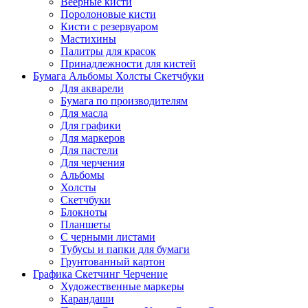
Веерные кисти
Поролоновые кисти
Кисти с резервуаром
Мастихины
Палитры для красок
Принадлежности для кистей
Бумага Альбомы Холсты Скетчбуки
Для акварели
Бумага по производителям
Для масла
Для графики
Для маркеров
Для пастели
Для черчения
Альбомы
Холсты
Скетчбуки
Блокноты
Планшеты
С черными листами
Тубусы и папки для бумаги
Грунтованный картон
Графика Скетчинг Черчение
Художественные маркеры
Карандаши