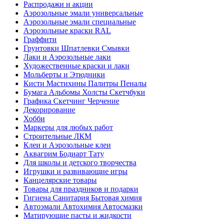
Распродажи и акции
Аэрозольные эмали универсальные
Аэрозольные эмали специальные
Аэрозольные краски RAL
Граффити
Грунтовки Шпатлевки Смывки
Лаки и Аэрозольные лаки
Художественные краски и лаки
Мольберты и Этюдники
Кисти Мастихины Палитры Пеналы
Бумага Альбомы Холсты Скетчбуки
Графика Скетчинг Черчение
Декорирование
Хобби
Маркеры для любых работ
Строительные ЛКМ
Клеи и Аэрозольные клеи
Аквагрим Бодиарт Тату
Для школы и детского творчества
Игрушки и развивающие игры
Канцелярские товары
Товары для праздников и подарки
Гигиена Санитария Бытовая химия
Автоэмали Автохимия Автосмазки
Матирующие пасты и жидкости