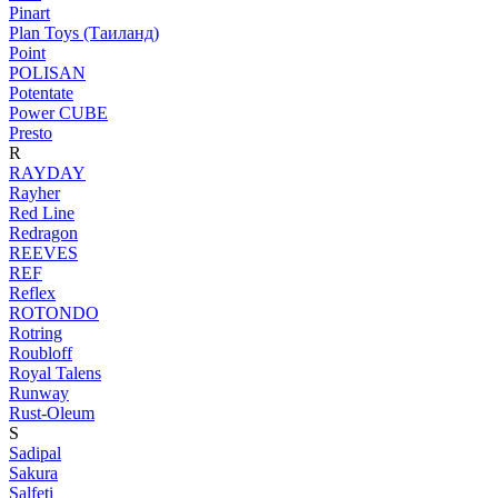
Pinart
Plan Toys (Таиланд)
Point
POLISAN
Potentate
Power CUBE
Presto
R
RAYDAY
Rayher
Red Line
Redragon
REEVES
REF
Reflex
ROTONDO
Rotring
Roubloff
Royal Talens
Runway
Rust-Oleum
S
Sadipal
Sakura
Salfeti