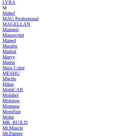
LYRA
M
Mabef
MAG Professional
MAGELLAN
Maimeri
Manuscript
Maped
Marabu
Markal
Marvy
Matrix
Maxi Color
MESHU
Mijello
Milan
MobiCAR
Mobihel
Molotow
Montana
MornSun
Motip
MR. BUILD
Mr.Muscle
Mr.Painter