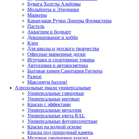
Бумага Холсты Альбомы
Мольберты и Этюдники
Маркеры
Карандаши Ручки Линеры Фломастеры
Пастель
Аквагрим и бодиарт
Декорирование и хобби
Клеи
Для школы и детского творчества
Офисные маркерные доски
Игрушки и спортивные товары
Автохимия и автокосметика
Бытовая химия Санитария Гигиена
Разное
Максимум баллов!
Аэрозольные эмали универсальные
Универсальные глянцевые
Универсальные матовые
Краски с эффектами
Универсальные металлик
Универсальные цвета RAL
Универсальные флуоресцентные
Краски на водной основе
Краска под природный камень
Меловые смываемые краски