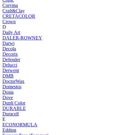
Corvina
Craft&Clay
CRETACOLOR
Crown
D
Daily Art
DALER-ROWNEY
Darwi
Decola
Decorix
Defender
Delucci
Derwent
DMB
DoctorWax
Domestos
Dosia
Dove
Dupli Color
DURABLE
Duracell
E
ECONORMULA
Edding