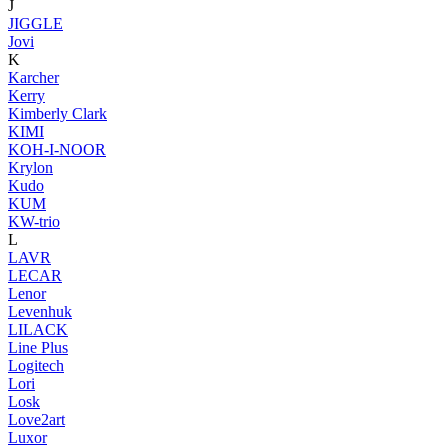
J
JIGGLE
Jovi
K
Karcher
Kerry
Kimberly Clark
KIMI
KOH-I-NOOR
Krylon
Kudo
KUM
KW-trio
L
LAVR
LECAR
Lenor
Levenhuk
LILACK
Line Plus
Logitech
Lori
Losk
Love2art
Luxor