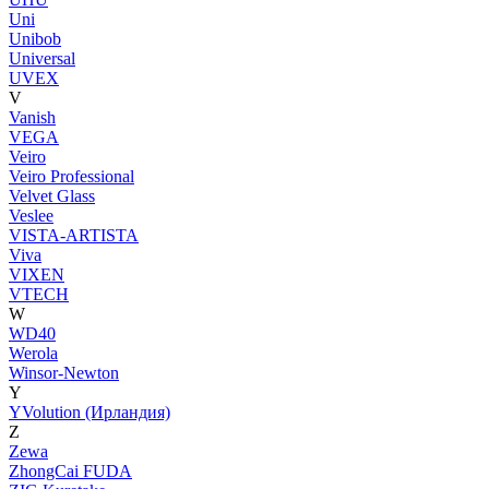
Uni
Unibob
Universal
UVEX
V
Vanish
VEGA
Veiro
Veiro Professional
Velvet Glass
Veslee
VISTA-ARTISTA
Viva
VIXEN
VTECH
W
WD40
Werola
Winsor-Newton
Y
YVolution (Ирландия)
Z
Zewa
ZhongCai FUDA