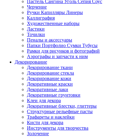
Пастель Сангина Уголь Сепия Соус
Черчение
Ручки Капилляры Линеры
Каллиграфия
Художественные наборы
Ластики
Точилки
Пеналы и аксессуары
Папки Портфолио Сумки Тубусы
Рамки для рисунков и фотографий
Аэрографы и запчасти к ним
Декорирование
Декорирование ткани
Декорирование стекла
Декорирование кожи
Декоративные краски
Декоративные лаки
Декоративные грунтовки
Клеи для декора
Декоративные блестки, глиттеры
Структурные рельефные пасты
Трафареты и наклейки
Кисти для декора
Инструменты для творчества
Золочение