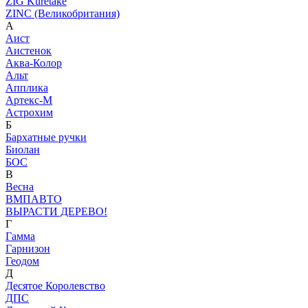
ZIG Kuretake
ZINC (Великобритания)
А
Аист
Аистенок
Аква-Колор
Альт
Апплика
Артекс-М
Астрохим
Б
Бархатные ручки
Биолан
БОС
В
Весна
ВМПАВТО
ВЫРАСТИ ДЕРЕВО!
Г
Гамма
Гарнизон
Геодом
Д
Десятое Королевство
ДПС