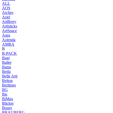
ALL
AOS
Arches
Ariel
ArtBerry
Artisticks
ArtSpace
Aura
Azienda
AМRA
B
B-PACK
Bagi
Ballet
Bams
Beifa
Belle Arti
Belton
Berlingo
BG
Bic
BiMax
Blicker
Bosny
BRAUBERG