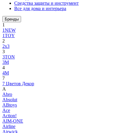
Средства защиты и инструмент
Все для дома и интерьера
Бренды
1
1NEW
1TOY
2
2x3
3
3TON
3М
4
4M
7
7 Цветов Декор
A
Abro
Absolut
ABtoys
Ace
Action!
AIM-ONE
Airline
Airwick