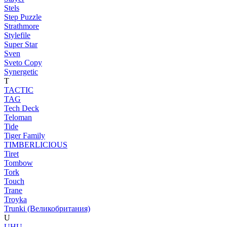
Stels
Step Puzzle
Strathmore
Stylefile
Super Star
Sven
Sveto Copy
Synergetic
T
TACTIC
TAG
Tech Deck
Teloman
Tide
Tiger Family
TIMBERLICIOUS
Tiret
Tombow
Tork
Touch
Trane
Troyka
Trunki (Великобритания)
U
UHU