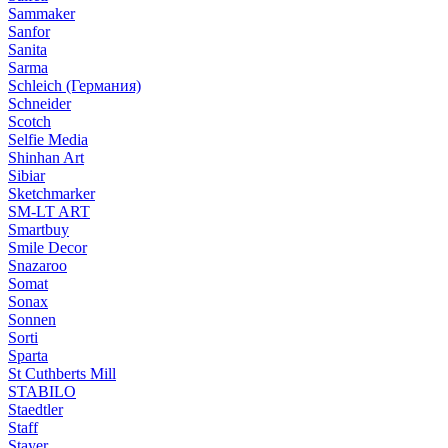
Sammaker
Sanfor
Sanita
Sarma
Schleich (Германия)
Schneider
Scotch
Selfie Media
Shinhan Art
Sibiar
Sketchmarker
SM-LT ART
Smartbuy
Smile Decor
Snazaroo
Somat
Sonax
Sonnen
Sorti
Sparta
St Cuthberts Mill
STABILO
Staedtler
Staff
Stayer