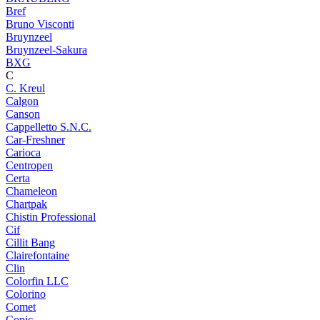
Bref
Bruno Visconti
Bruynzeel
Bruynzeel-Sakura
BXG
C
C. Kreul
Calgon
Canson
Cappelletto S.N.C.
Car-Freshner
Carioca
Centropen
Certa
Chameleon
Chartpak
Chistin Professional
Cif
Cillit Bang
Clairefontaine
Clin
Colorfin LLC
Colorino
Comet
Copic