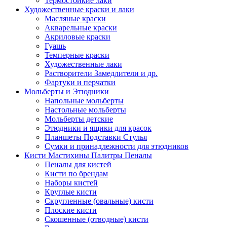
Термостойкие лаки
Художественные краски и лаки
Масляные краски
Акварельные краски
Акриловые краски
Гуашь
Темперные краски
Художественные лаки
Растворители Замедлители и др.
Фартуки и перчатки
Мольберты и Этюдники
Напольные мольберты
Настольные мольберты
Мольберты детские
Этюдники и ящики для красок
Планшеты Подставки Стулья
Сумки и принадлежности для этюдников
Кисти Мастихины Палитры Пеналы
Пеналы для кистей
Кисти по брендам
Наборы кистей
Круглые кисти
Скругленные (овальные) кисти
Плоские кисти
Скошенные (отводные) кисти