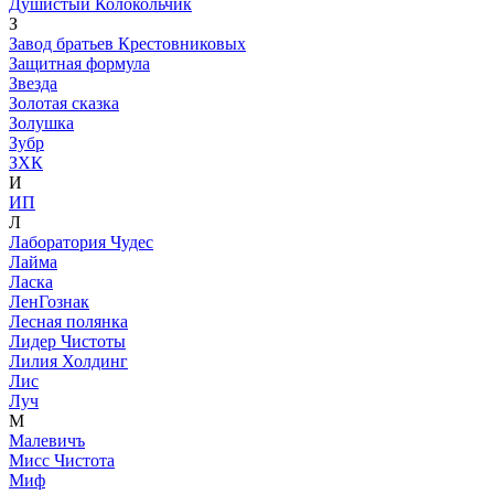
Душистый Колокольчик
З
Завод братьев Крестовниковых
Защитная формула
Звезда
Золотая сказка
Золушка
Зубр
ЗХК
И
ИП
Л
Лаборатория Чудес
Лайма
Ласка
ЛенГознак
Лесная полянка
Лидер Чистоты
Лилия Холдинг
Лис
Луч
М
Малевичъ
Мисс Чистота
Миф