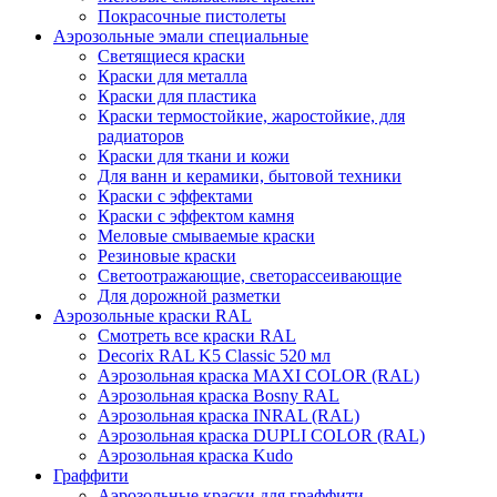
Покрасочные пистолеты
Аэрозольные эмали специальные
Светящиеся краски
Краски для металла
Краски для пластика
Краски термостойкие, жаростойкие, для
радиаторов
Краски для ткани и кожи
Для ванн и керамики, бытовой техники
Краски с эффектами
Краски с эффектом камня
Меловые смываемые краски
Резиновые краски
Светоотражающие, светорассеивающие
Для дорожной разметки
Аэрозольные краски RAL
Смотреть все краски RAL
Decorix RAL K5 Classic 520 мл
Аэрозольная краска MAXI COLOR (RAL)
Аэрозольная краска Bosny RAL
Аэрозольная краска INRAL (RAL)
Аэрозольная краска DUPLI COLOR (RAL)
Аэрозольная краска Kudo
Граффити
Аэрозольные краски для граффити