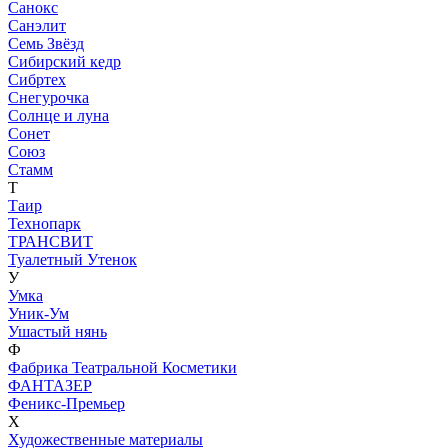
Санокс
Санэлит
Семь Звёзд
Сибирский кедр
Сибртех
Снегурочка
Солнце и луна
Сонет
Союз
Стамм
Т
Таир
Технопарк
ТРАНСВИТ
Туалетный Утенок
У
Умка
Уник-Ум
Ушастый нянь
Ф
Фабрика Театральной Косметики
ФАНТАЗЕР
Феникс-Премьер
Х
Художественные материалы