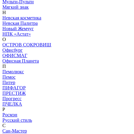
Мульти-Пульти
Мягкий знак
Н
Невская косметика
Невская Палитра
Новый Жемчуг
НПК «Астат»
О
ОСТРОВ СОКРОВИЩ
Офисбург
ОФИСМАГ
Офисная Планета
П
Пемолюкс
Пемос
Питер
ПИФАГОР
ПРЕСТИЖ
Прогресс
ПЧЕЛКА
Р
Росмэн
Русский стиль
С
Сан-Мастер