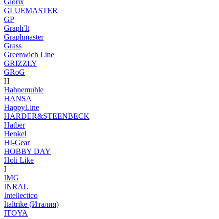
Glorix
GLUEMASTER
GP
Graph'It
Graphmaster
Grass
Greenwich Line
GRIZZLY
GRoG
H
Hahnemuhle
HANSA
HappyLine
HARDER&STEENBECK
Hatber
Henkel
HI-Gear
HOBBY DAY
Holi Like
I
IMG
INRAL
Intellectico
Italtrike (Италия)
ITOYA