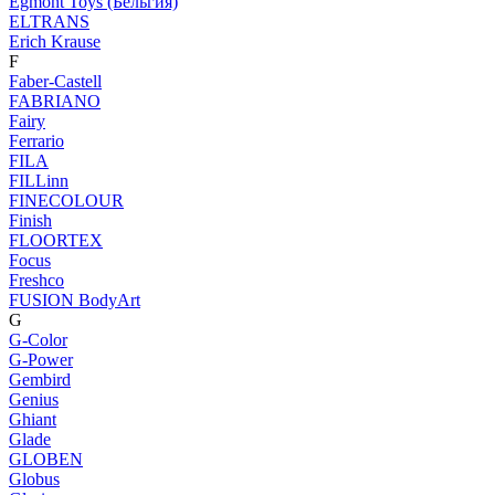
Egmont Toys (Бельгия)
ELTRANS
Erich Krause
F
Faber-Castell
FABRIANO
Fairy
Ferrario
FILA
FILLinn
FINECOLOUR
Finish
FLOORTEX
Focus
Freshco
FUSION BodyArt
G
G-Color
G-Power
Gembird
Genius
Ghiant
Glade
GLOBEN
Globus