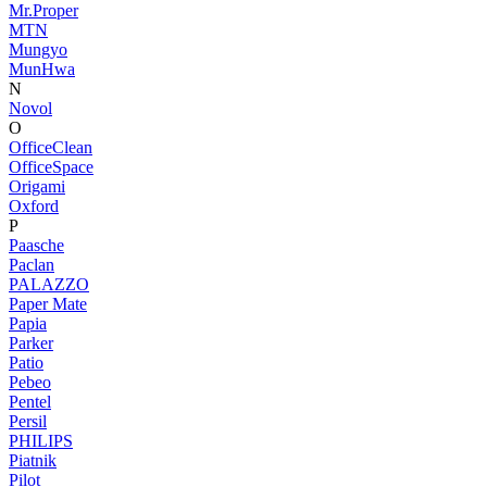
Mr.Proper
MTN
Mungyo
MunHwa
N
Novol
O
OfficeClean
OfficeSpace
Origami
Oxford
P
Paasche
Paclan
PALAZZO
Paper Mate
Papia
Parker
Patio
Pebeo
Pentel
Persil
PHILIPS
Piatnik
Pilot