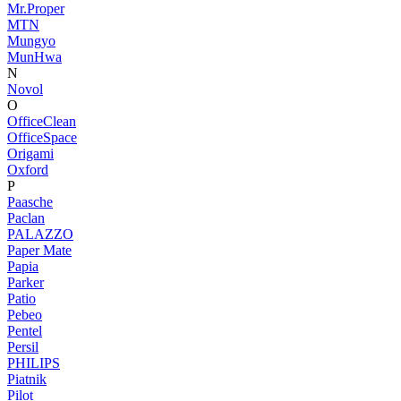
Mr.Proper
MTN
Mungyo
MunHwa
N
Novol
O
OfficeClean
OfficeSpace
Origami
Oxford
P
Paasche
Paclan
PALAZZO
Paper Mate
Papia
Parker
Patio
Pebeo
Pentel
Persil
PHILIPS
Piatnik
Pilot