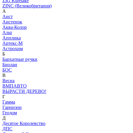
ZIG Kuretake
ZINC (Великобритания)
А
Аист
Аистенок
Аква-Колор
Альт
Апплика
Артекс-М
Астрохим
Б
Бархатные ручки
Биолан
БОС
В
Весна
ВМПАВТО
ВЫРАСТИ ДЕРЕВО!
Г
Гамма
Гарнизон
Геодом
Д
Десятое Королевство
ДПС