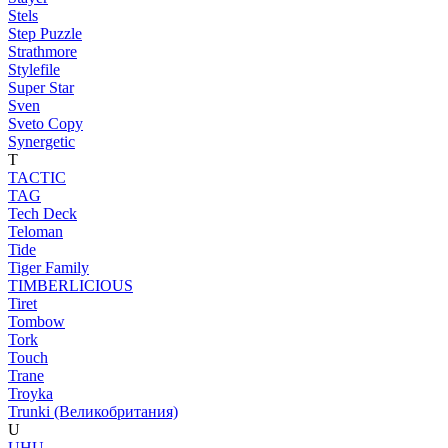
Stels
Step Puzzle
Strathmore
Stylefile
Super Star
Sven
Sveto Copy
Synergetic
T
TACTIC
TAG
Tech Deck
Teloman
Tide
Tiger Family
TIMBERLICIOUS
Tiret
Tombow
Tork
Touch
Trane
Troyka
Trunki (Великобритания)
U
UHU