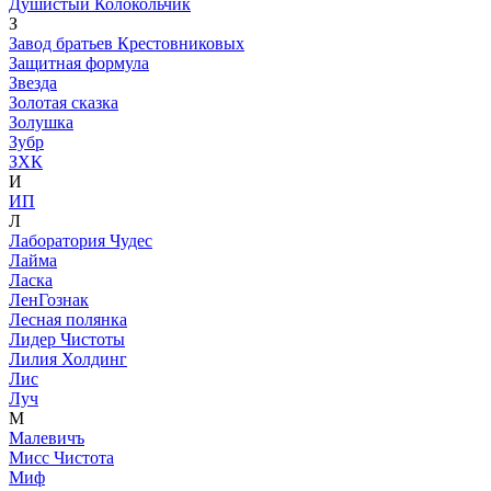
Душистый Колокольчик
З
Завод братьев Крестовниковых
Защитная формула
Звезда
Золотая сказка
Золушка
Зубр
ЗХК
И
ИП
Л
Лаборатория Чудес
Лайма
Ласка
ЛенГознак
Лесная полянка
Лидер Чистоты
Лилия Холдинг
Лис
Луч
М
Малевичъ
Мисс Чистота
Миф