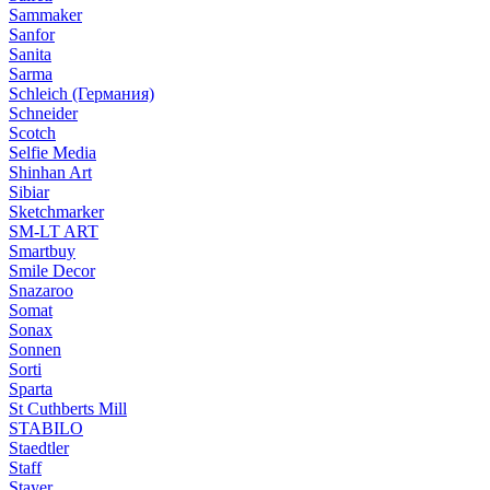
Sammaker
Sanfor
Sanita
Sarma
Schleich (Германия)
Schneider
Scotch
Selfie Media
Shinhan Art
Sibiar
Sketchmarker
SM-LT ART
Smartbuy
Smile Decor
Snazaroo
Somat
Sonax
Sonnen
Sorti
Sparta
St Cuthberts Mill
STABILO
Staedtler
Staff
Stayer