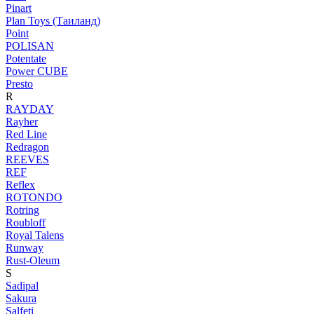
Pinart
Plan Toys (Таиланд)
Point
POLISAN
Potentate
Power CUBE
Presto
R
RAYDAY
Rayher
Red Line
Redragon
REEVES
REF
Reflex
ROTONDO
Rotring
Roubloff
Royal Talens
Runway
Rust-Oleum
S
Sadipal
Sakura
Salfeti