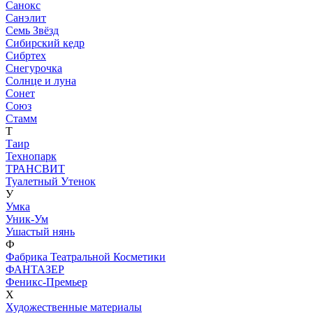
Санокс
Санэлит
Семь Звёзд
Сибирский кедр
Сибртех
Снегурочка
Солнце и луна
Сонет
Союз
Стамм
Т
Таир
Технопарк
ТРАНСВИТ
Туалетный Утенок
У
Умка
Уник-Ум
Ушастый нянь
Ф
Фабрика Театральной Косметики
ФАНТАЗЕР
Феникс-Премьер
Х
Художественные материалы