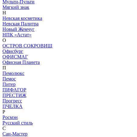
Мульти-Пульти
Мягкий знак
Н
Невская косметика
Невская Палитра
Новый Жемчуг
НПК «Астат»
О
ОСТРОВ СОКРОВИЩ
Офисбург
ОФИСМАГ
Офисная Планета
П
Пемолюкс
Пемос
Питер
ПИФАГОР
ПРЕСТИЖ
Прогресс
ПЧЕЛКА
Р
Росмэн
Русский стиль
С
Сан-Мастер