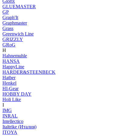
Glorix
GLUEMASTER
GP
Graph'It
Graphmaster
Grass
Greenwich Line
GRIZZLY
GRoG
H
Hahnemuhle
HANSA
HappyLine
HARDER&STEENBECK
Hatber
Henkel
HI-Gear
HOBBY DAY
Holi Like
I
IMG
INRAL
Intellectico
Italtrike (Италия)
ITOYA