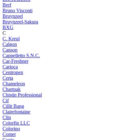
Bref
Bruno Visconti
Bruynzeel
Bruynzeel-Sakura
BXG
C
C. Kreul
Calgon
Canson
Cappelletto S.N.C.
Car-Freshner
Carioca
Centropen
Certa
Chameleon
Chartpak
Chistin Professional
Cif
Cillit Bang
Clairefontaine
Clin
Colorfin LLC
Colorino
Comet
Copic