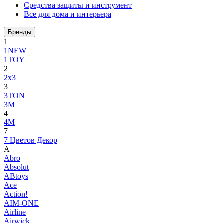
Средства защиты и инструмент
Все для дома и интерьера
Бренды
1
1NEW
1TOY
2
2x3
3
3TON
3М
4
4M
7
7 Цветов Декор
A
Abro
Absolut
ABtoys
Ace
Action!
AIM-ONE
Airline
Airwick