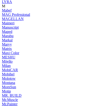
LYRA
M
Mabef
MAG Professional
MAGELLAN
Maimeri
Manuscript
Maped
Marabu
Markal
Marvy
Matrix
Maxi Color
MESHU
Mijello
Milan
MobiCAR
Mobihel
Molotow
Montana
MornSun
Motip
MR. BUILD
Mr.Muscle
Mr.Painter