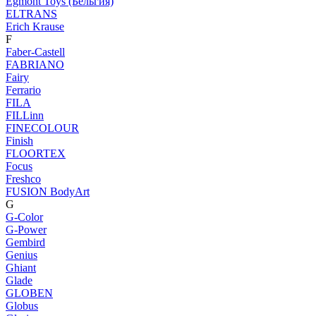
Egmont Toys (Бельгия)
ELTRANS
Erich Krause
F
Faber-Castell
FABRIANO
Fairy
Ferrario
FILA
FILLinn
FINECOLOUR
Finish
FLOORTEX
Focus
Freshco
FUSION BodyArt
G
G-Color
G-Power
Gembird
Genius
Ghiant
Glade
GLOBEN
Globus