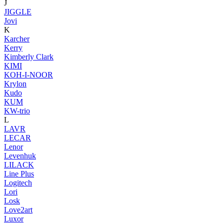
J
JIGGLE
Jovi
K
Karcher
Kerry
Kimberly Clark
KIMI
KOH-I-NOOR
Krylon
Kudo
KUM
KW-trio
L
LAVR
LECAR
Lenor
Levenhuk
LILACK
Line Plus
Logitech
Lori
Losk
Love2art
Luxor