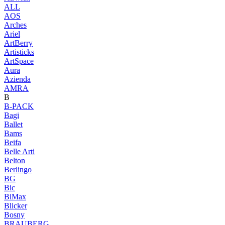
ALL
AOS
Arches
Ariel
ArtBerry
Artisticks
ArtSpace
Aura
Azienda
AМRA
B
B-PACK
Bagi
Ballet
Bams
Beifa
Belle Arti
Belton
Berlingo
BG
Bic
BiMax
Blicker
Bosny
BRAUBERG