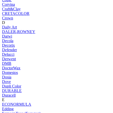
Corvina
Craft&Clay
CRETACOLOR
Crown
D
Daily Art
DALER-ROWNEY
Darwi
Decola
Decorix
Defender
Delucci
Derwent
DMB
DoctorWax
Domestos
Dosia
Dove
Dupli Color
DURABLE
Duracell
E
ECONORMULA
Edding