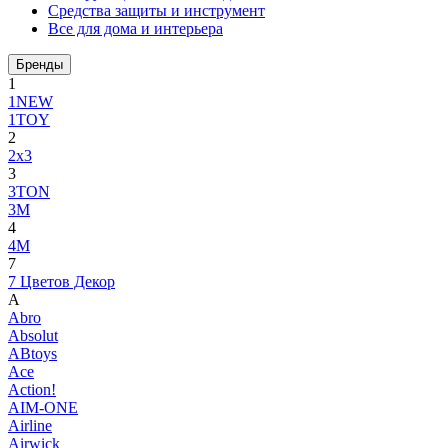
Средства защиты и инструмент
Все для дома и интерьера
Бренды
1
1NEW
1TOY
2
2x3
3
3TON
3М
4
4M
7
7 Цветов Декор
A
Abro
Absolut
ABtoys
Ace
Action!
AIM-ONE
Airline
Airwick