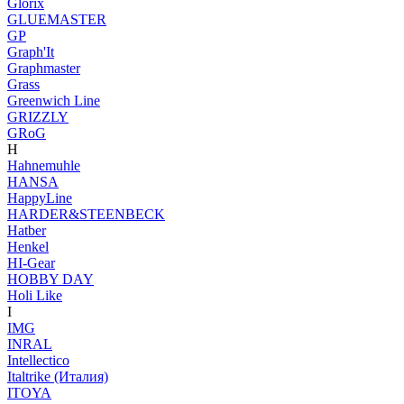
Glorix
GLUEMASTER
GP
Graph'It
Graphmaster
Grass
Greenwich Line
GRIZZLY
GRoG
H
Hahnemuhle
HANSA
HappyLine
HARDER&STEENBECK
Hatber
Henkel
HI-Gear
HOBBY DAY
Holi Like
I
IMG
INRAL
Intellectico
Italtrike (Италия)
ITOYA