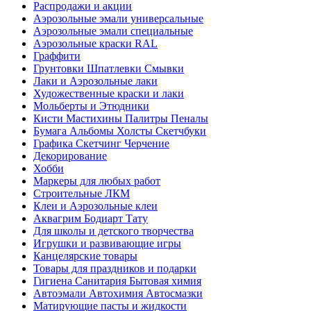
Распродажи и акции
Аэрозольные эмали универсальные
Аэрозольные эмали специальные
Аэрозольные краски RAL
Граффити
Грунтовки Шпатлевки Смывки
Лаки и Аэрозольные лаки
Художественные краски и лаки
Мольберты и Этюдники
Кисти Мастихины Палитры Пеналы
Бумага Альбомы Холсты Скетчбуки
Графика Скетчинг Черчение
Декорирование
Хобби
Маркеры для любых работ
Строительные ЛКМ
Клеи и Аэрозольные клеи
Аквагрим Бодиарт Тату
Для школы и детского творчества
Игрушки и развивающие игры
Канцелярские товары
Товары для праздников и подарки
Гигиена Санитария Бытовая химия
Автоэмали Автохимия Автосмазки
Матирующие пасты и жидкости