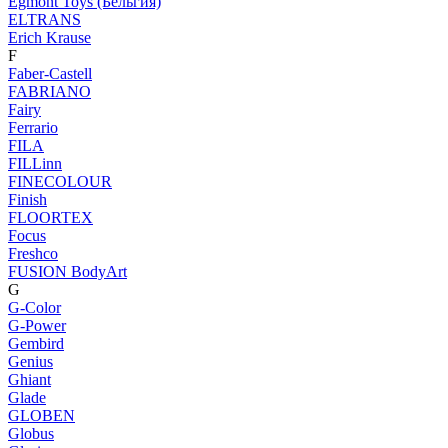
Egmont Toys (Бельгия)
ELTRANS
Erich Krause
F
Faber-Castell
FABRIANO
Fairy
Ferrario
FILA
FILLinn
FINECOLOUR
Finish
FLOORTEX
Focus
Freshco
FUSION BodyArt
G
G-Color
G-Power
Gembird
Genius
Ghiant
Glade
GLOBEN
Globus