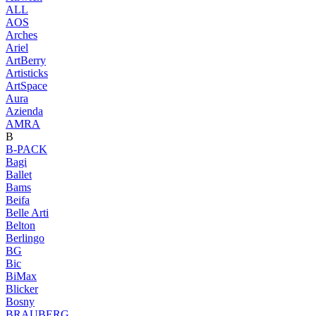
ALL
AOS
Arches
Ariel
ArtBerry
Artisticks
ArtSpace
Aura
Azienda
AМRA
B
B-PACK
Bagi
Ballet
Bams
Beifa
Belle Arti
Belton
Berlingo
BG
Bic
BiMax
Blicker
Bosny
BRAUBERG