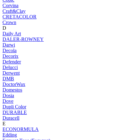
Corvina
Craft&Clay
CRETACOLOR
Crown
D
Daily Art
DALER-ROWNEY
Darwi
Decola
Decorix
Defender
Delucci
Derwent
DMB
DoctorWax
Domestos
Dosia
Dove
Dupli Color
DURABLE
Duracell
E
ECONORMULA
Edding