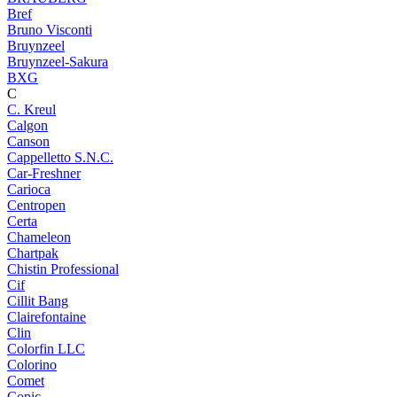
Bref
Bruno Visconti
Bruynzeel
Bruynzeel-Sakura
BXG
C
C. Kreul
Calgon
Canson
Cappelletto S.N.C.
Car-Freshner
Carioca
Centropen
Certa
Chameleon
Chartpak
Chistin Professional
Cif
Cillit Bang
Clairefontaine
Clin
Colorfin LLC
Colorino
Comet
Copic