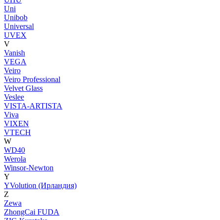
Uni
Unibob
Universal
UVEX
V
Vanish
VEGA
Veiro
Veiro Professional
Velvet Glass
Veslee
VISTA-ARTISTA
Viva
VIXEN
VTECH
W
WD40
Werola
Winsor-Newton
Y
YVolution (Ирландия)
Z
Zewa
ZhongCai FUDA