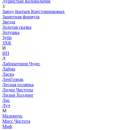
Душистый Колокольчик
З
Завод братьев Крестовниковых
Защитная формула
Звезда
Золотая сказка
Золушка
Зубр
ЗХК
И
ИП
Л
Лаборатория Чудес
Лайма
Ласка
ЛенГознак
Лесная полянка
Лидер Чистоты
Лилия Холдинг
Лис
Луч
М
Малевичъ
Мисс Чистота
Миф