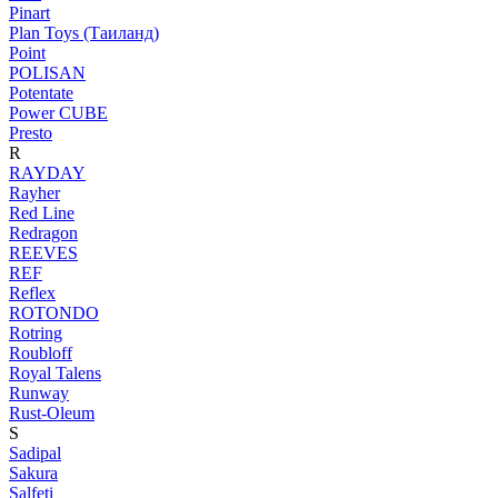
Pinart
Plan Toys (Таиланд)
Point
POLISAN
Potentate
Power CUBE
Presto
R
RAYDAY
Rayher
Red Line
Redragon
REEVES
REF
Reflex
ROTONDO
Rotring
Roubloff
Royal Talens
Runway
Rust-Oleum
S
Sadipal
Sakura
Salfeti