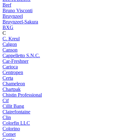
Bref
Bruno Visconti
Bruynzeel
Bruynzeel-Sakura
BXG
C
C. Kreul
Calgon
Canson
Cappelletto S.N.C.
Car-Freshner
Carioca
Centropen
Certa
Chameleon
Chartpak
Chistin Professional
Cif
Cillit Bang
Clairefontaine
Clin
Colorfin LLC
Colorino
Comet
Copic