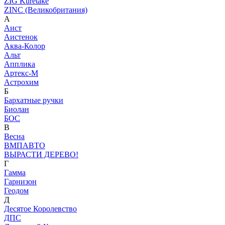
ZIG Kuretake
ZINC (Великобритания)
А
Аист
Аистенок
Аква-Колор
Альт
Апплика
Артекс-М
Астрохим
Б
Бархатные ручки
Биолан
БОС
В
Весна
ВМПАВТО
ВЫРАСТИ ДЕРЕВО!
Г
Гамма
Гарнизон
Геодом
Д
Десятое Королевство
ДПС