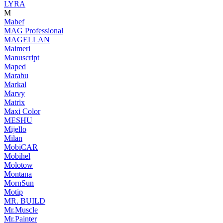
LYRA
M
Mabef
MAG Professional
MAGELLAN
Maimeri
Manuscript
Maped
Marabu
Markal
Marvy
Matrix
Maxi Color
MESHU
Mijello
Milan
MobiCAR
Mobihel
Molotow
Montana
MornSun
Motip
MR. BUILD
Mr.Muscle
Mr.Painter