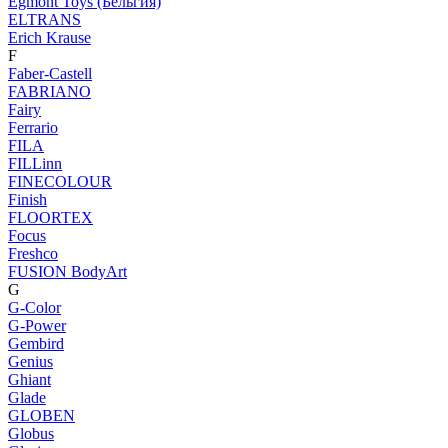
Egmont Toys (Бельгия)
ELTRANS
Erich Krause
F
Faber-Castell
FABRIANO
Fairy
Ferrario
FILA
FILLinn
FINECOLOUR
Finish
FLOORTEX
Focus
Freshco
FUSION BodyArt
G
G-Color
G-Power
Gembird
Genius
Ghiant
Glade
GLOBEN
Globus