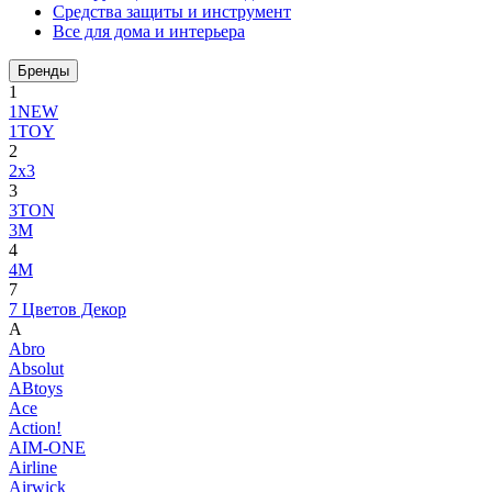
Средства защиты и инструмент
Все для дома и интерьера
Бренды
1
1NEW
1TOY
2
2x3
3
3TON
3М
4
4M
7
7 Цветов Декор
A
Abro
Absolut
ABtoys
Ace
Action!
AIM-ONE
Airline
Airwick