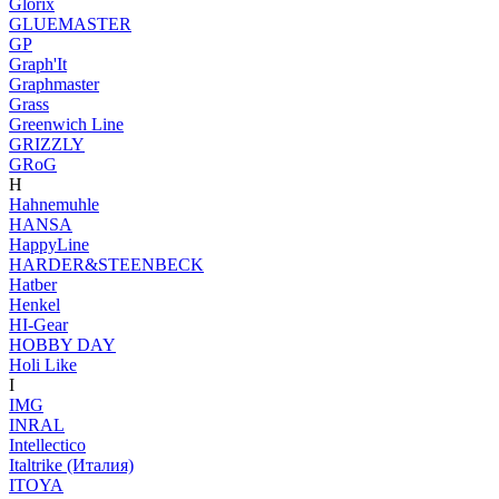
Glorix
GLUEMASTER
GP
Graph'It
Graphmaster
Grass
Greenwich Line
GRIZZLY
GRoG
H
Hahnemuhle
HANSA
HappyLine
HARDER&STEENBECK
Hatber
Henkel
HI-Gear
HOBBY DAY
Holi Like
I
IMG
INRAL
Intellectico
Italtrike (Италия)
ITOYA