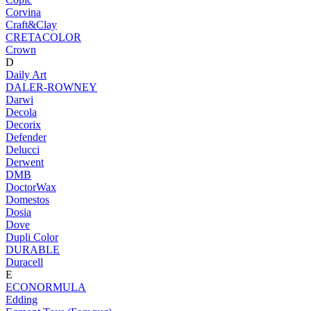
Corvina
Craft&Clay
CRETACOLOR
Crown
D
Daily Art
DALER-ROWNEY
Darwi
Decola
Decorix
Defender
Delucci
Derwent
DMB
DoctorWax
Domestos
Dosia
Dove
Dupli Color
DURABLE
Duracell
E
ECONORMULA
Edding