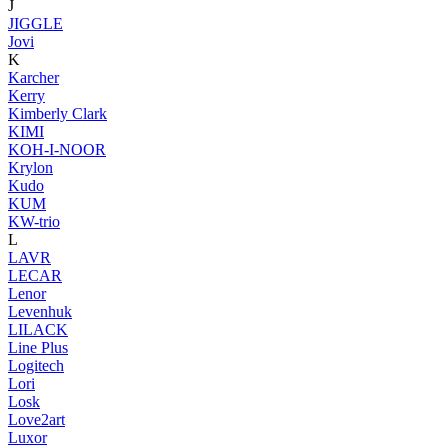
J
JIGGLE
Jovi
K
Karcher
Kerry
Kimberly Clark
KIMI
KOH-I-NOOR
Krylon
Kudo
KUM
KW-trio
L
LAVR
LECAR
Lenor
Levenhuk
LILACK
Line Plus
Logitech
Lori
Losk
Love2art
Luxor