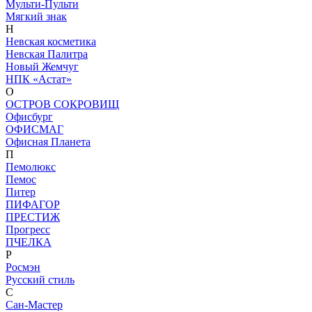
Мульти-Пульти
Мягкий знак
Н
Невская косметика
Невская Палитра
Новый Жемчуг
НПК «Астат»
О
ОСТРОВ СОКРОВИЩ
Офисбург
ОФИСМАГ
Офисная Планета
П
Пемолюкс
Пемос
Питер
ПИФАГОР
ПРЕСТИЖ
Прогресс
ПЧЕЛКА
Р
Росмэн
Русский стиль
С
Сан-Мастер