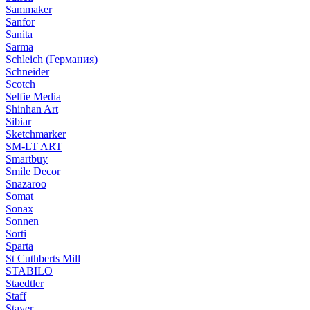
Sammaker
Sanfor
Sanita
Sarma
Schleich (Германия)
Schneider
Scotch
Selfie Media
Shinhan Art
Sibiar
Sketchmarker
SM-LT ART
Smartbuy
Smile Decor
Snazaroo
Somat
Sonax
Sonnen
Sorti
Sparta
St Cuthberts Mill
STABILO
Staedtler
Staff
Stayer