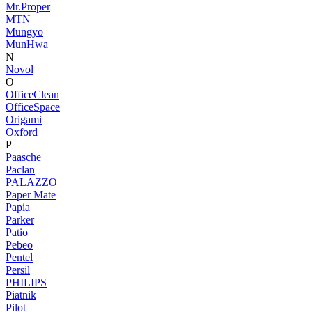
Mr.Proper
MTN
Mungyo
MunHwa
N
Novol
O
OfficeClean
OfficeSpace
Origami
Oxford
P
Paasche
Paclan
PALAZZO
Paper Mate
Papia
Parker
Patio
Pebeo
Pentel
Persil
PHILIPS
Piatnik
Pilot