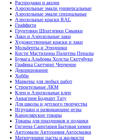
Распродажи и акции
Аэрозольные эмали универсальные
Аэрозольные эмали специальные
Аэрозольные краски RAL
Граффити
Грунтовки Шпатлевки Смывки
Лаки и Аэрозольные лаки
Художественные краски и лаки
Мольберты и Этюдники
Кисти Мастихины Палитры Пеналы
Бумага Альбомы Холсты Скетчбуки
Графика Скетчинг Черчение
Декорирование
Хобби
Маркеры для любых работ
Строительные ЛКМ
Клеи и Аэрозольные клеи
Аквагрим Бодиарт Тату
Для школы и детского творчества
Игрушки и развивающие игры
Канцелярские товары
Товары для праздников и подарки
Гигиена Санитария Бытовая химия
Автоэмали Автохимия Автосмазки
Матирующие пасты и жидкости