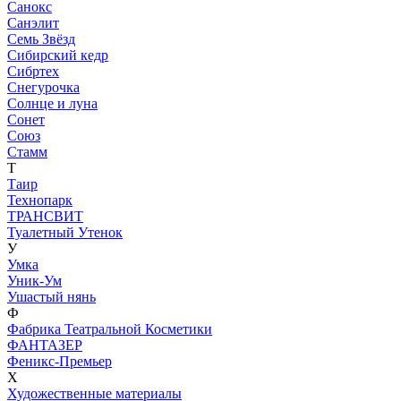
Санокс
Санэлит
Семь Звёзд
Сибирский кедр
Сибртех
Снегурочка
Солнце и луна
Сонет
Союз
Стамм
Т
Таир
Технопарк
ТРАНСВИТ
Туалетный Утенок
У
Умка
Уник-Ум
Ушастый нянь
Ф
Фабрика Театральной Косметики
ФАНТАЗЕР
Феникс-Премьер
Х
Художественные материалы