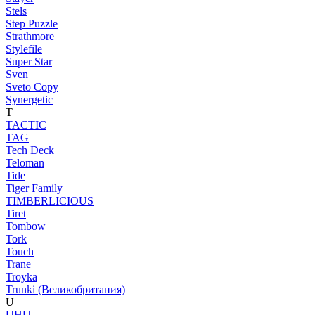
Stels
Step Puzzle
Strathmore
Stylefile
Super Star
Sven
Sveto Copy
Synergetic
T
TACTIC
TAG
Tech Deck
Teloman
Tide
Tiger Family
TIMBERLICIOUS
Tiret
Tombow
Tork
Touch
Trane
Troyka
Trunki (Великобритания)
U
UHU