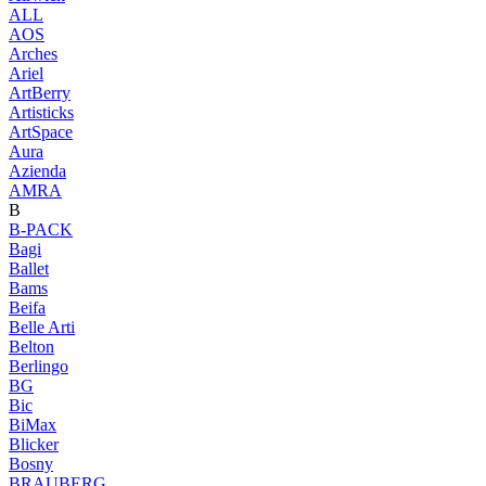
ALL
AOS
Arches
Ariel
ArtBerry
Artisticks
ArtSpace
Aura
Azienda
AМRA
B
B-PACK
Bagi
Ballet
Bams
Beifa
Belle Arti
Belton
Berlingo
BG
Bic
BiMax
Blicker
Bosny
BRAUBERG