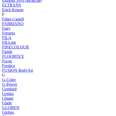
Egmont Toys (Бельгия)
ELTRANS
Erich Krause
F
Faber-Castell
FABRIANO
Fairy
Ferrario
FILA
FILLinn
FINECOLOUR
Finish
FLOORTEX
Focus
Freshco
FUSION BodyArt
G
G-Color
G-Power
Gembird
Genius
Ghiant
Glade
GLOBEN
Globus