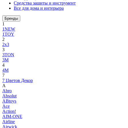
Средства защиты и инструмент
Все для дома и интерьера
Бренды
1
1NEW
1TOY
2
2x3
3
3TON
3М
4
4M
7
7 Цветов Декор
A
Abro
Absolut
ABtoys
Ace
Action!
AIM-ONE
Airline
Airwick