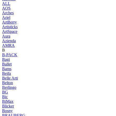
ALL
AOS
Arches
Ariel
ArtBerry
Artisticks
ArtSpace
Aura
Azienda
AМRA
B
B-PACK
Bagi
Ballet
Bams
Beifa
Belle Arti
Belton
Berlingo
BG
Bic
BiMax
Blicker
Bosny
BRAUBERG