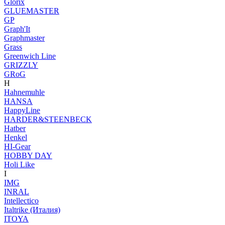
Glorix
GLUEMASTER
GP
Graph'It
Graphmaster
Grass
Greenwich Line
GRIZZLY
GRoG
H
Hahnemuhle
HANSA
HappyLine
HARDER&STEENBECK
Hatber
Henkel
HI-Gear
HOBBY DAY
Holi Like
I
IMG
INRAL
Intellectico
Italtrike (Италия)
ITOYA