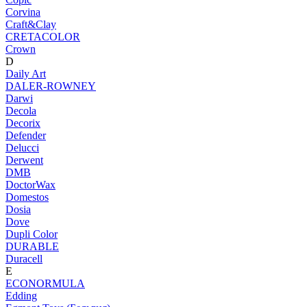
Corvina
Craft&Clay
CRETACOLOR
Crown
D
Daily Art
DALER-ROWNEY
Darwi
Decola
Decorix
Defender
Delucci
Derwent
DMB
DoctorWax
Domestos
Dosia
Dove
Dupli Color
DURABLE
Duracell
E
ECONORMULA
Edding