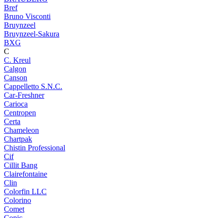
Bref
Bruno Visconti
Bruynzeel
Bruynzeel-Sakura
BXG
C
C. Kreul
Calgon
Canson
Cappelletto S.N.C.
Car-Freshner
Carioca
Centropen
Certa
Chameleon
Chartpak
Chistin Professional
Cif
Cillit Bang
Clairefontaine
Clin
Colorfin LLC
Colorino
Comet
Copic