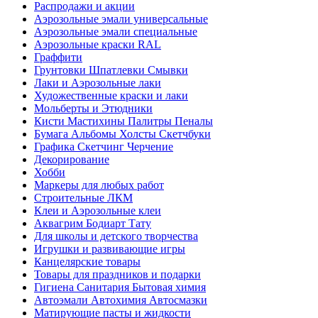
Распродажи и акции
Аэрозольные эмали универсальные
Аэрозольные эмали специальные
Аэрозольные краски RAL
Граффити
Грунтовки Шпатлевки Смывки
Лаки и Аэрозольные лаки
Художественные краски и лаки
Мольберты и Этюдники
Кисти Мастихины Палитры Пеналы
Бумага Альбомы Холсты Скетчбуки
Графика Скетчинг Черчение
Декорирование
Хобби
Маркеры для любых работ
Строительные ЛКМ
Клеи и Аэрозольные клеи
Аквагрим Бодиарт Тату
Для школы и детского творчества
Игрушки и развивающие игры
Канцелярские товары
Товары для праздников и подарки
Гигиена Санитария Бытовая химия
Автоэмали Автохимия Автосмазки
Матирующие пасты и жидкости