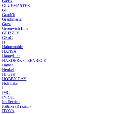
Glorix
GLUEMASTER
GP
Graph'It
Graphmaster
Grass
Greenwich Line
GRIZZLY
GRoG
H
Hahnemuhle
HANSA
HappyLine
HARDER&STEENBECK
Hatber
Henkel
HI-Gear
HOBBY DAY
Holi Like
I
IMG
INRAL
Intellectico
Italtrike (Италия)
ITOYA