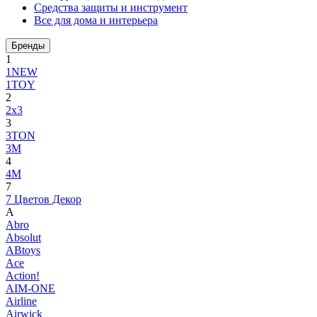
Средства защиты и инструмент
Все для дома и интерьера
Бренды
1
1NEW
1TOY
2
2x3
3
3TON
3М
4
4M
7
7 Цветов Декор
A
Abro
Absolut
ABtoys
Ace
Action!
AIM-ONE
Airline
Airwick