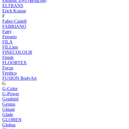
Egmont Toys (Бельгия)
ELTRANS
Erich Krause
F
Faber-Castell
FABRIANO
Fairy
Ferrario
FILA
FILLinn
FINECOLOUR
Finish
FLOORTEX
Focus
Freshco
FUSION BodyArt
G
G-Color
G-Power
Gembird
Genius
Ghiant
Glade
GLOBEN
Globus