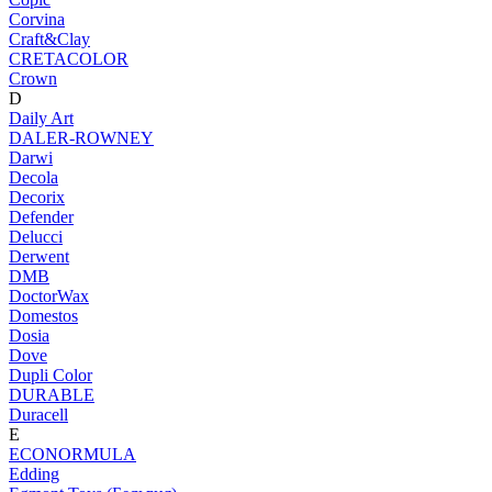
Corvina
Craft&Clay
CRETACOLOR
Crown
D
Daily Art
DALER-ROWNEY
Darwi
Decola
Decorix
Defender
Delucci
Derwent
DMB
DoctorWax
Domestos
Dosia
Dove
Dupli Color
DURABLE
Duracell
E
ECONORMULA
Edding