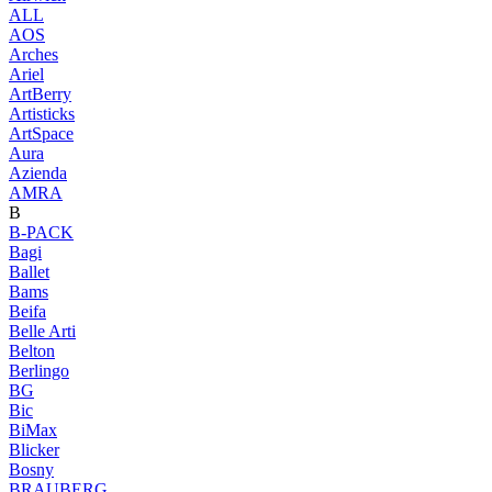
ALL
AOS
Arches
Ariel
ArtBerry
Artisticks
ArtSpace
Aura
Azienda
AМRA
B
B-PACK
Bagi
Ballet
Bams
Beifa
Belle Arti
Belton
Berlingo
BG
Bic
BiMax
Blicker
Bosny
BRAUBERG