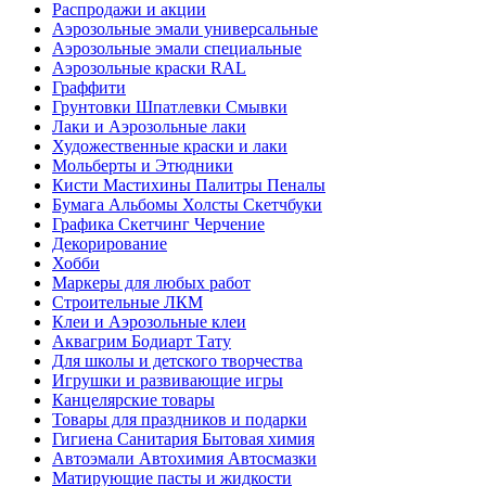
Распродажи и акции
Аэрозольные эмали универсальные
Аэрозольные эмали специальные
Аэрозольные краски RAL
Граффити
Грунтовки Шпатлевки Смывки
Лаки и Аэрозольные лаки
Художественные краски и лаки
Мольберты и Этюдники
Кисти Мастихины Палитры Пеналы
Бумага Альбомы Холсты Скетчбуки
Графика Скетчинг Черчение
Декорирование
Хобби
Маркеры для любых работ
Строительные ЛКМ
Клеи и Аэрозольные клеи
Аквагрим Бодиарт Тату
Для школы и детского творчества
Игрушки и развивающие игры
Канцелярские товары
Товары для праздников и подарки
Гигиена Санитария Бытовая химия
Автоэмали Автохимия Автосмазки
Матирующие пасты и жидкости