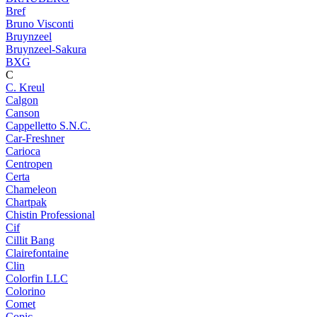
Bref
Bruno Visconti
Bruynzeel
Bruynzeel-Sakura
BXG
C
C. Kreul
Calgon
Canson
Cappelletto S.N.C.
Car-Freshner
Carioca
Centropen
Certa
Chameleon
Chartpak
Chistin Professional
Cif
Cillit Bang
Clairefontaine
Clin
Colorfin LLC
Colorino
Comet
Copic