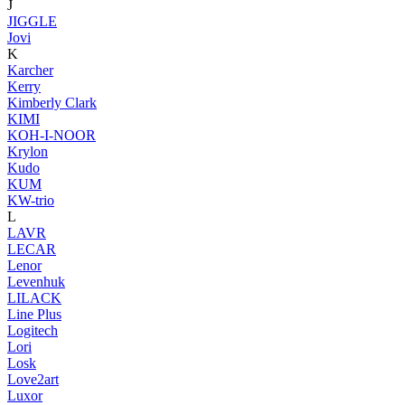
J
JIGGLE
Jovi
K
Karcher
Kerry
Kimberly Clark
KIMI
KOH-I-NOOR
Krylon
Kudo
KUM
KW-trio
L
LAVR
LECAR
Lenor
Levenhuk
LILACK
Line Plus
Logitech
Lori
Losk
Love2art
Luxor