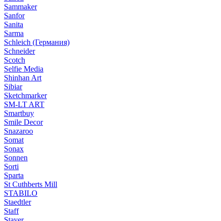
Sammaker
Sanfor
Sanita
Sarma
Schleich (Германия)
Schneider
Scotch
Selfie Media
Shinhan Art
Sibiar
Sketchmarker
SM-LT ART
Smartbuy
Smile Decor
Snazaroo
Somat
Sonax
Sonnen
Sorti
Sparta
St Cuthberts Mill
STABILO
Staedtler
Staff
Stayer