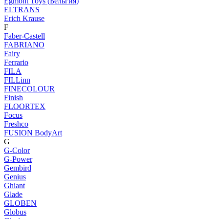
Egmont Toys (Бельгия)
ELTRANS
Erich Krause
F
Faber-Castell
FABRIANO
Fairy
Ferrario
FILA
FILLinn
FINECOLOUR
Finish
FLOORTEX
Focus
Freshco
FUSION BodyArt
G
G-Color
G-Power
Gembird
Genius
Ghiant
Glade
GLOBEN
Globus