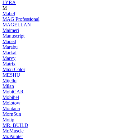
LYRA
M
Mabef
MAG Professional
MAGELLAN
Maimeri
Manuscript
Maped
Marabu
Markal
Marvy
Matrix
Maxi Color
MESHU
Mijello
Milan
MobiCAR
Mobihel
Molotow
Montana
MornSun
Motip
MR. BUILD
Mr.Muscle
Mr.Painter