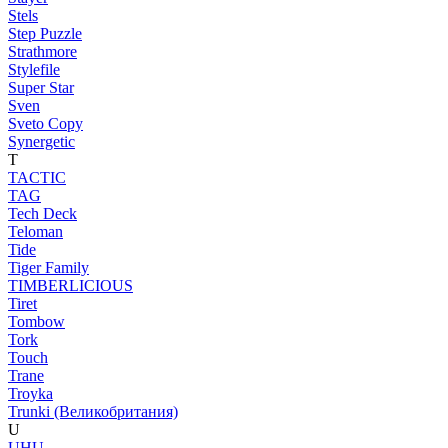
Stels
Step Puzzle
Strathmore
Stylefile
Super Star
Sven
Sveto Copy
Synergetic
T
TACTIC
TAG
Tech Deck
Teloman
Tide
Tiger Family
TIMBERLICIOUS
Tiret
Tombow
Tork
Touch
Trane
Troyka
Trunki (Великобритания)
U
UHU