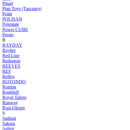
Pinart
Plan Toys (Таиланд)
Point
POLISAN
Potentate
Power CUBE
Presto
R
RAYDAY
Rayher
Red Line
Redragon
REEVES
REF
Reflex
ROTONDO
Rotring
Roubloff
Royal Talens
Runway
Rust-Oleum
S
Sadipal
Sakura
Salfeti