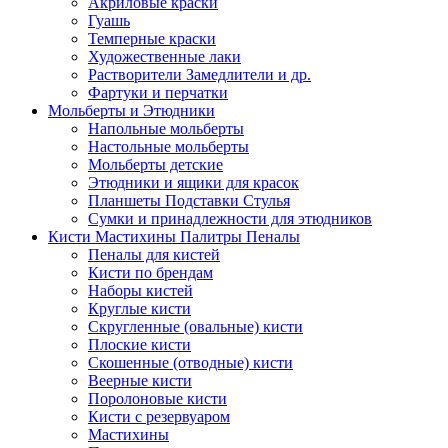
Акриловые краски
Гуашь
Темперные краски
Художественные лаки
Растворители Замедлители и др.
Фартуки и перчатки
Мольберты и Этюдники
Напольные мольберты
Настольные мольберты
Мольберты детские
Этюдники и ящики для красок
Планшеты Подставки Стулья
Сумки и принадлежности для этюдников
Кисти Мастихины Палитры Пеналы
Пеналы для кистей
Кисти по брендам
Наборы кистей
Круглые кисти
Скругленные (овальные) кисти
Плоские кисти
Скошенные (отводные) кисти
Веерные кисти
Поролоновые кисти
Кисти с резервуаром
Мастихины