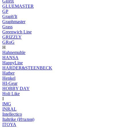
Glorix
GLUEMASTER
GP
Graph'It
Graphmaster
Grass
Greenwich Line
GRIZZLY
GRoG
H
Hahnemuhle
HANSA
HappyLine
HARDER&STEENBECK
Hatber
Henkel
HI-Gear
HOBBY DAY
Holi Like
I
IMG
INRAL
Intellectico
Italtrike (Италия)
ITOYA