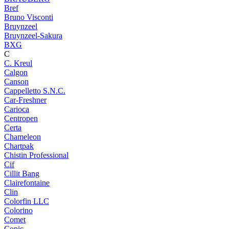
Bref
Bruno Visconti
Bruynzeel
Bruynzeel-Sakura
BXG
C
C. Kreul
Calgon
Canson
Cappelletto S.N.C.
Car-Freshner
Carioca
Centropen
Certa
Chameleon
Chartpak
Chistin Professional
Cif
Cillit Bang
Clairefontaine
Clin
Colorfin LLC
Colorino
Comet
Copic