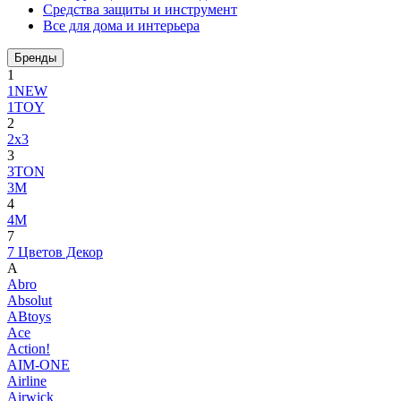
Средства защиты и инструмент
Все для дома и интерьера
Бренды
1
1NEW
1TOY
2
2x3
3
3TON
3М
4
4M
7
7 Цветов Декор
A
Abro
Absolut
ABtoys
Ace
Action!
AIM-ONE
Airline
Airwick