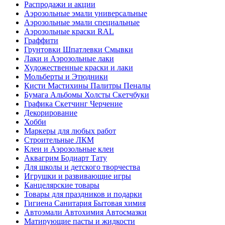
Распродажи и акции
Аэрозольные эмали универсальные
Аэрозольные эмали специальные
Аэрозольные краски RAL
Граффити
Грунтовки Шпатлевки Смывки
Лаки и Аэрозольные лаки
Художественные краски и лаки
Мольберты и Этюдники
Кисти Мастихины Палитры Пеналы
Бумага Альбомы Холсты Скетчбуки
Графика Скетчинг Черчение
Декорирование
Хобби
Маркеры для любых работ
Строительные ЛКМ
Клеи и Аэрозольные клеи
Аквагрим Бодиарт Тату
Для школы и детского творчества
Игрушки и развивающие игры
Канцелярские товары
Товары для праздников и подарки
Гигиена Санитария Бытовая химия
Автоэмали Автохимия Автосмазки
Матирующие пасты и жидкости