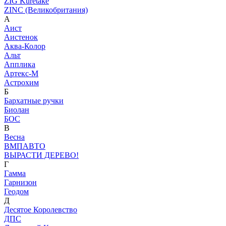
ZIG Kuretake
ZINC (Великобритания)
А
Аист
Аистенок
Аква-Колор
Альт
Апплика
Артекс-М
Астрохим
Б
Бархатные ручки
Биолан
БОС
В
Весна
ВМПАВТО
ВЫРАСТИ ДЕРЕВО!
Г
Гамма
Гарнизон
Геодом
Д
Десятое Королевство
ДПС