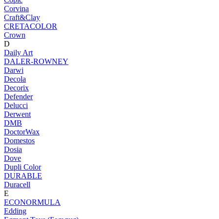
Corvina
Craft&Clay
CRETACOLOR
Crown
D
Daily Art
DALER-ROWNEY
Darwi
Decola
Decorix
Defender
Delucci
Derwent
DMB
DoctorWax
Domestos
Dosia
Dove
Dupli Color
DURABLE
Duracell
E
ECONORMULA
Edding