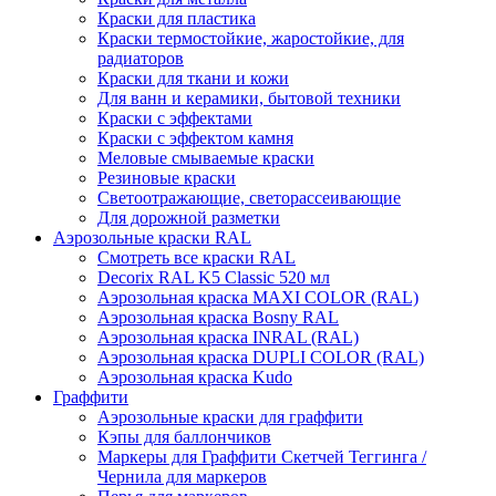
Краски для пластика
Краски термостойкие, жаростойкие, для
радиаторов
Краски для ткани и кожи
Для ванн и керамики, бытовой техники
Краски с эффектами
Краски с эффектом камня
Меловые смываемые краски
Резиновые краски
Светоотражающие, светорассеивающие
Для дорожной разметки
Аэрозольные краски RAL
Смотреть все краски RAL
Decorix RAL K5 Classic 520 мл
Аэрозольная краска MAXI COLOR (RAL)
Аэрозольная краска Bosny RAL
Аэрозольная краска INRAL (RAL)
Аэрозольная краска DUPLI COLOR (RAL)
Аэрозольная краска Kudo
Граффити
Аэрозольные краски для граффити
Кэпы для баллончиков
Маркеры для Граффити Скетчей Теггинга /
Чернила для маркеров