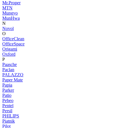
Mr.Proper
MTN
Mungyo
MunHwa
N
Novol
O
OfficeClean
OfficeSpace
Origami
Oxford
P
Paasche
Paclan
PALAZZO
Paper Mate
Papia
Parker
Patio
Pebeo
Pentel
Persil
PHILIPS
Piatnik
Pilot