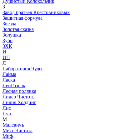
Душистый Колокольчик
З
Завод братьев Крестовниковых
Защитная формула
Звезда
Золотая сказка
Золушка
Зубр
ЗХК
И
ИП
Л
Лаборатория Чудес
Лайма
Ласка
ЛенГознак
Лесная полянка
Лидер Чистоты
Лилия Холдинг
Лис
Луч
М
Малевичъ
Мисс Чистота
Миф