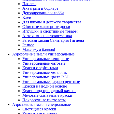
Пастель
Аквагрим и бодиарт
Декорирование и хобби
Клеи
Для школы и детского творчества
Офисные маркерные доски
Игрушки и спортивные товары
Автохимия и автокосметика
Бытовая химия Санитария Гигиена
Разное
Максимум баллов!
Аэрозольные эмали универсальные
Универсальные глянцевые
Универсальные матовые
Краски с эффектами
Универсальные металлик
Универсальные цвета RAL
Универсальные флуоресцентные
Краски на водной основе
Краска под природный камень
Меловые смываемые краски
Покрасочные пистолеты
Аэрозольные эмали специальные
Светящиеся краски
Краски для металла