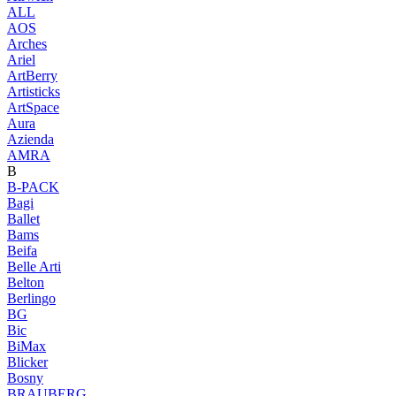
ALL
AOS
Arches
Ariel
ArtBerry
Artisticks
ArtSpace
Aura
Azienda
AМRA
B
B-PACK
Bagi
Ballet
Bams
Beifa
Belle Arti
Belton
Berlingo
BG
Bic
BiMax
Blicker
Bosny
BRAUBERG