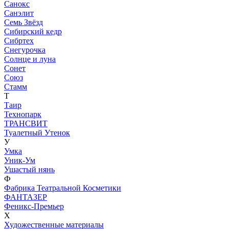
Санокс
Санэлит
Семь Звёзд
Сибирский кедр
Сибртех
Снегурочка
Солнце и луна
Сонет
Союз
Стамм
Т
Таир
Технопарк
ТРАНСВИТ
Туалетный Утенок
У
Умка
Уник-Ум
Ушастый нянь
Ф
Фабрика Театральной Косметики
ФАНТАЗЕР
Феникс-Премьер
Х
Художественные материалы