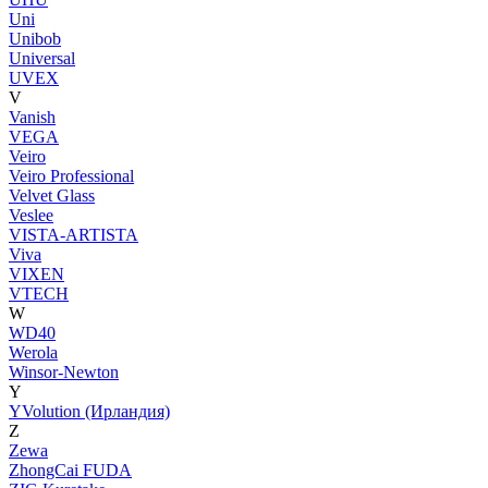
Uni
Unibob
Universal
UVEX
V
Vanish
VEGA
Veiro
Veiro Professional
Velvet Glass
Veslee
VISTA-ARTISTA
Viva
VIXEN
VTECH
W
WD40
Werola
Winsor-Newton
Y
YVolution (Ирландия)
Z
Zewa
ZhongCai FUDA