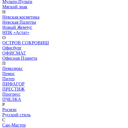
Мульти-Пульти
Мягкий знак
Н
Невская косметика
Невская Палитра
Новый Жемчуг
НПК «Астат»
О
ОСТРОВ СОКРОВИЩ
Офисбург
ОФИСМАГ
Офисная Планета
П
Пемолюкс
Пемос
Питер
ПИФАГОР
ПРЕСТИЖ
Прогресс
ПЧЕЛКА
Р
Росмэн
Русский стиль
С
Сан-Мастер