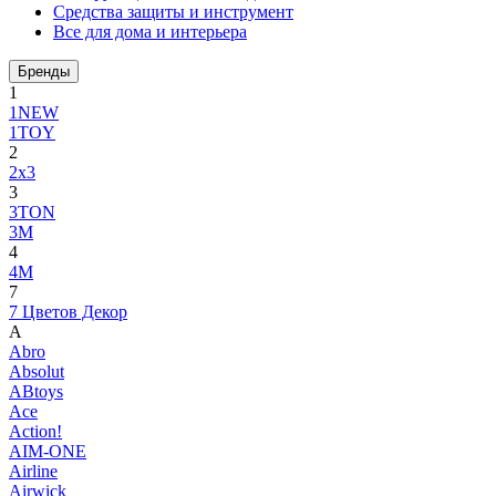
Средства защиты и инструмент
Все для дома и интерьера
Бренды
1
1NEW
1TOY
2
2x3
3
3TON
3М
4
4M
7
7 Цветов Декор
A
Abro
Absolut
ABtoys
Ace
Action!
AIM-ONE
Airline
Airwick