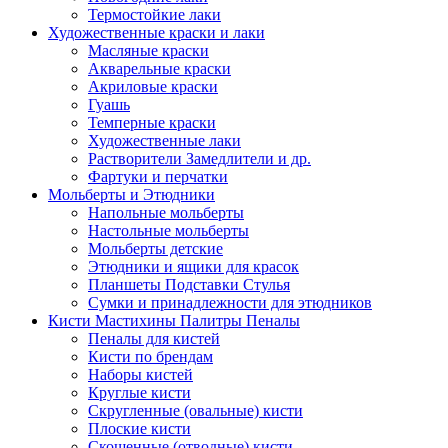
Термостойкие лаки
Художественные краски и лаки
Масляные краски
Акварельные краски
Акриловые краски
Гуашь
Темперные краски
Художественные лаки
Растворители Замедлители и др.
Фартуки и перчатки
Мольберты и Этюдники
Напольные мольберты
Настольные мольберты
Мольберты детские
Этюдники и ящики для красок
Планшеты Подставки Стулья
Сумки и принадлежности для этюдников
Кисти Мастихины Палитры Пеналы
Пеналы для кистей
Кисти по брендам
Наборы кистей
Круглые кисти
Скругленные (овальные) кисти
Плоские кисти
Скошенные (отводные) кисти