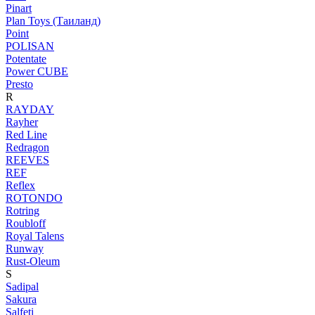
Pinart
Plan Toys (Таиланд)
Point
POLISAN
Potentate
Power CUBE
Presto
R
RAYDAY
Rayher
Red Line
Redragon
REEVES
REF
Reflex
ROTONDO
Rotring
Roubloff
Royal Talens
Runway
Rust-Oleum
S
Sadipal
Sakura
Salfeti