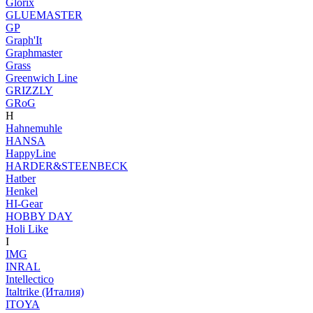
Glorix
GLUEMASTER
GP
Graph'It
Graphmaster
Grass
Greenwich Line
GRIZZLY
GRoG
H
Hahnemuhle
HANSA
HappyLine
HARDER&STEENBECK
Hatber
Henkel
HI-Gear
HOBBY DAY
Holi Like
I
IMG
INRAL
Intellectico
Italtrike (Италия)
ITOYA