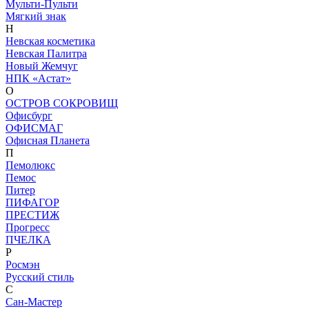
Мульти-Пульти
Мягкий знак
Н
Невская косметика
Невская Палитра
Новый Жемчуг
НПК «Астат»
О
ОСТРОВ СОКРОВИЩ
Офисбург
ОФИСМАГ
Офисная Планета
П
Пемолюкс
Пемос
Питер
ПИФАГОР
ПРЕСТИЖ
Прогресс
ПЧЕЛКА
Р
Росмэн
Русский стиль
С
Сан-Мастер