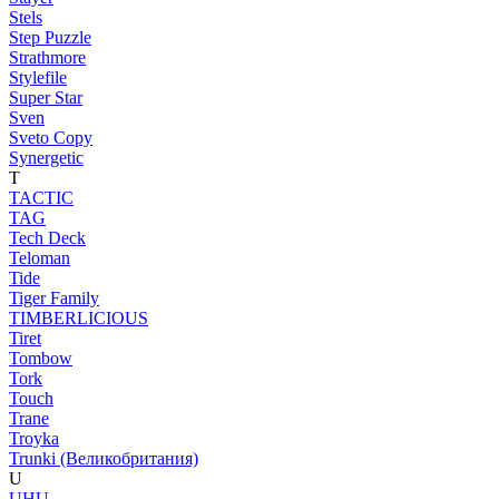
Stels
Step Puzzle
Strathmore
Stylefile
Super Star
Sven
Sveto Copy
Synergetic
T
TACTIC
TAG
Tech Deck
Teloman
Tide
Tiger Family
TIMBERLICIOUS
Tiret
Tombow
Tork
Touch
Trane
Troyka
Trunki (Великобритания)
U
UHU