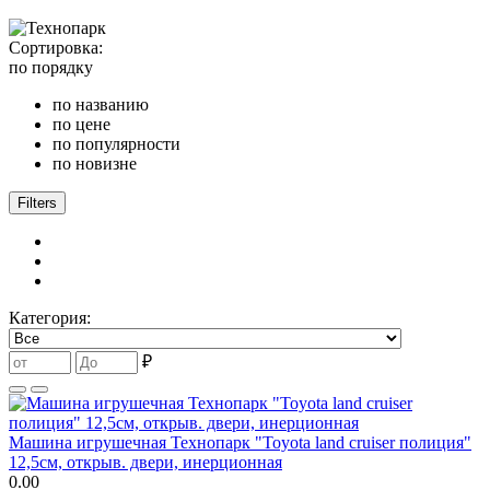
Сортировка:
по порядку
по названию
по цене
по популярности
по новизне
Filters
Категория:
₽
Машина игрушечная Технопарк "Toyota land cruiser полиция"
12,5см, открыв. двери, инерционная
0.00