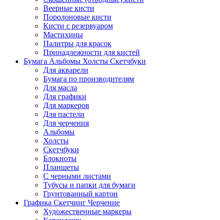
Веерные кисти
Поролоновые кисти
Кисти с резервуаром
Мастихины
Палитры для красок
Принадлежности для кистей
Бумага Альбомы Холсты Скетчбуки
Для акварели
Бумага по производителям
Для масла
Для графики
Для маркеров
Для пастели
Для черчения
Альбомы
Холсты
Скетчбуки
Блокноты
Планшеты
С черными листами
Тубусы и папки для бумаги
Грунтованный картон
Графика Скетчинг Черчение
Художественные маркеры