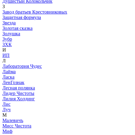
Душистый Колокольчик
З
Завод братьев Крестовниковых
Защитная формула
Звезда
Золотая сказка
Золушка
Зубр
ЗХК
И
ИП
Л
Лаборатория Чудес
Лайма
Ласка
ЛенГознак
Лесная полянка
Лидер Чистоты
Лилия Холдинг
Лис
Луч
М
Малевичъ
Мисс Чистота
Миф