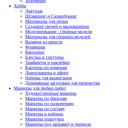
Золочение
Хобби
Декупаж
Штампинг и Скрапбукинг
Материалы для лепки
Создание свечей и мыловарение
Моделирование - сборные модели
Материалы для сборных моделей
Валяние из шерсти
Фоамиран
Квиллинг
Блёстки и глиттеры
Трафареты и наклейки
Картины по номерам
Линогравюра и офорт
Наборы для выжигания
Деревянные заготовки для творчества
Маркеры для любых работ
Художественные маркеры
Маркеры по брендам
Маркеры по назначению
Маркеры по составу
Маркеры в наборах
Маркеры поштучно
Маркеры под заправку и чернила