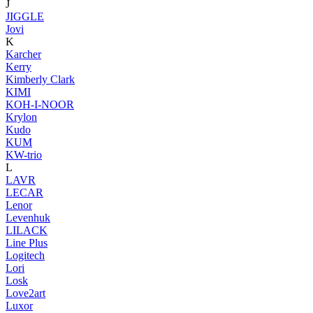
J
JIGGLE
Jovi
K
Karcher
Kerry
Kimberly Clark
KIMI
KOH-I-NOOR
Krylon
Kudo
KUM
KW-trio
L
LAVR
LECAR
Lenor
Levenhuk
LILACK
Line Plus
Logitech
Lori
Losk
Love2art
Luxor