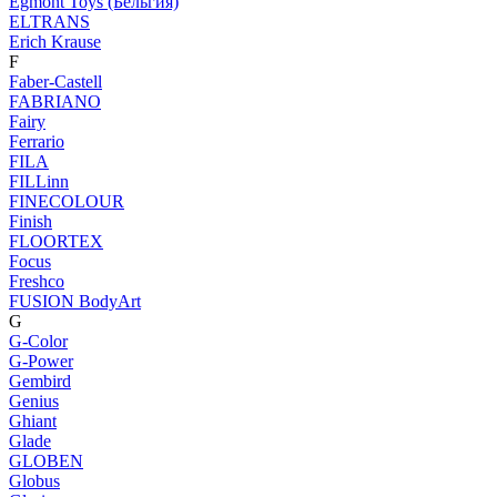
Egmont Toys (Бельгия)
ELTRANS
Erich Krause
F
Faber-Castell
FABRIANO
Fairy
Ferrario
FILA
FILLinn
FINECOLOUR
Finish
FLOORTEX
Focus
Freshco
FUSION BodyArt
G
G-Color
G-Power
Gembird
Genius
Ghiant
Glade
GLOBEN
Globus