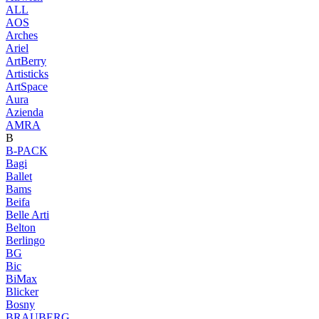
ALL
AOS
Arches
Ariel
ArtBerry
Artisticks
ArtSpace
Aura
Azienda
AМRA
B
B-PACK
Bagi
Ballet
Bams
Beifa
Belle Arti
Belton
Berlingo
BG
Bic
BiMax
Blicker
Bosny
BRAUBERG