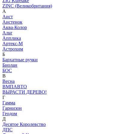
ZIG Kuretake
ZINC (Великобритания)
А
Аист
Аистенок
Аква-Колор
Альт
Апплика
Артекс-М
Астрохим
Б
Бархатные ручки
Биолан
БОС
В
Весна
ВМПАВТО
ВЫРАСТИ ДЕРЕВО!
Г
Гамма
Гарнизон
Геодом
Д
Десятое Королевство
ДПС