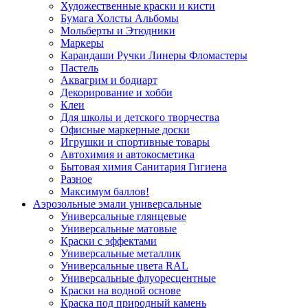
Художественные краски и кисти
Бумага Холсты Альбомы
Мольберты и Этюдники
Маркеры
Карандаши Ручки Линеры Фломастеры
Пастель
Аквагрим и бодиарт
Декорирование и хобби
Клеи
Для школы и детского творчества
Офисные маркерные доски
Игрушки и спортивные товары
Автохимия и автокосметика
Бытовая химия Санитария Гигиена
Разное
Максимум баллов!
Аэрозольные эмали универсальные
Универсальные глянцевые
Универсальные матовые
Краски с эффектами
Универсальные металлик
Универсальные цвета RAL
Универсальные флуоресцентные
Краски на водной основе
Краска под природный камень