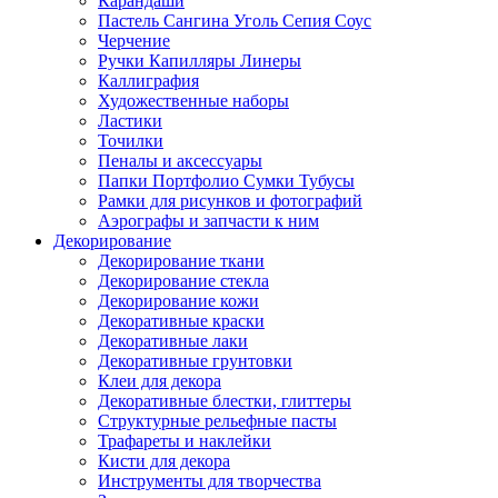
Карандаши
Пастель Сангина Уголь Сепия Соус
Черчение
Ручки Капилляры Линеры
Каллиграфия
Художественные наборы
Ластики
Точилки
Пеналы и аксессуары
Папки Портфолио Сумки Тубусы
Рамки для рисунков и фотографий
Аэрографы и запчасти к ним
Декорирование
Декорирование ткани
Декорирование стекла
Декорирование кожи
Декоративные краски
Декоративные лаки
Декоративные грунтовки
Клеи для декора
Декоративные блестки, глиттеры
Структурные рельефные пасты
Трафареты и наклейки
Кисти для декора
Инструменты для творчества