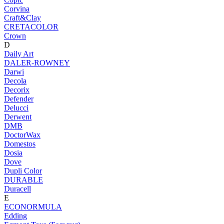
Corvina
Craft&Clay
CRETACOLOR
Crown
D
Daily Art
DALER-ROWNEY
Darwi
Decola
Decorix
Defender
Delucci
Derwent
DMB
DoctorWax
Domestos
Dosia
Dove
Dupli Color
DURABLE
Duracell
E
ECONORMULA
Edding