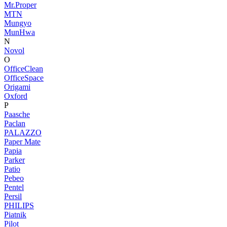
Mr.Proper
MTN
Mungyo
MunHwa
N
Novol
O
OfficeClean
OfficeSpace
Origami
Oxford
P
Paasche
Paclan
PALAZZO
Paper Mate
Papia
Parker
Patio
Pebeo
Pentel
Persil
PHILIPS
Piatnik
Pilot