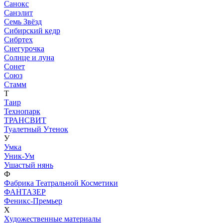
Санокс
Санэлит
Семь Звёзд
Сибирский кедр
Сибртех
Снегурочка
Солнце и луна
Сонет
Союз
Стамм
Т
Таир
Технопарк
ТРАНСВИТ
Туалетный Утенок
У
Умка
Уник-Ум
Ушастый нянь
Ф
Фабрика Театральной Косметики
ФАНТАЗЕР
Феникс-Премьер
Х
Художественные материалы