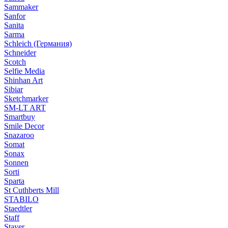
Sammaker
Sanfor
Sanita
Sarma
Schleich (Германия)
Schneider
Scotch
Selfie Media
Shinhan Art
Sibiar
Sketchmarker
SM-LT ART
Smartbuy
Smile Decor
Snazaroo
Somat
Sonax
Sonnen
Sorti
Sparta
St Cuthberts Mill
STABILO
Staedtler
Staff
Stayer