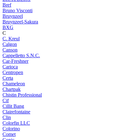
Bref
Bruno Visconti
Bruynzeel
Bruynzeel-Sakura
BXG
C
C. Kreul
Calgon
Canson
Cappelletto S.N.C.
Car-Freshner
Carioca
Centropen
Certa
Chameleon
Chartpak
Chistin Professional
Cif
Cillit Bang
Clairefontaine
Clin
Colorfin LLC
Colorino
Comet
Copic