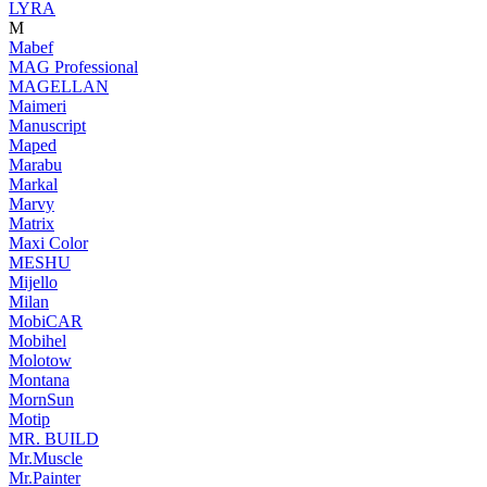
LYRA
M
Mabef
MAG Professional
MAGELLAN
Maimeri
Manuscript
Maped
Marabu
Markal
Marvy
Matrix
Maxi Color
MESHU
Mijello
Milan
MobiCAR
Mobihel
Molotow
Montana
MornSun
Motip
MR. BUILD
Mr.Muscle
Mr.Painter