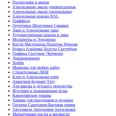
Распродажи и акции
Аэрозольные эмали универсальные
Аэрозольные эмали специальные
Аэрозольные краски RAL
Граффити
Грунтовки Шпатлевки Смывки
Лаки и Аэрозольные лаки
Художественные краски и лаки
Мольберты и Этюдники
Кисти Мастихины Палитры Пеналы
Бумага Альбомы Холсты Скетчбуки
Графика Скетчинг Черчение
Декорирование
Хобби
Маркеры для любых работ
Строительные ЛКМ
Клеи и Аэрозольные клеи
Аквагрим Бодиарт Тату
Для школы и детского творчества
Игрушки и развивающие игры
Канцелярские товары
Товары для праздников и подарки
Гигиена Санитария Бытовая химия
Автоэмали Автохимия Автосмазки
Матирующие пасты и жидкости