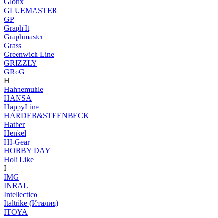
Glorix
GLUEMASTER
GP
Graph'It
Graphmaster
Grass
Greenwich Line
GRIZZLY
GRoG
H
Hahnemuhle
HANSA
HappyLine
HARDER&STEENBECK
Hatber
Henkel
HI-Gear
HOBBY DAY
Holi Like
I
IMG
INRAL
Intellectico
Italtrike (Италия)
ITOYA