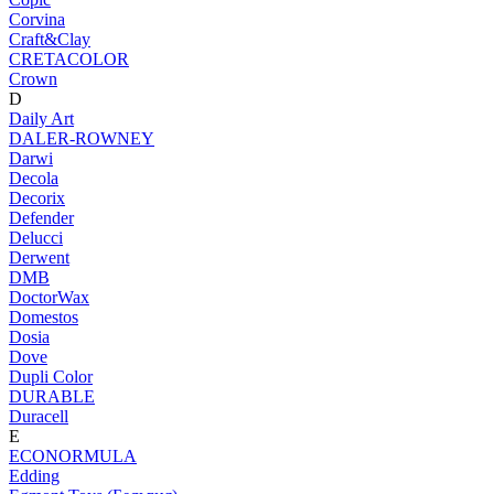
Corvina
Craft&Clay
CRETACOLOR
Crown
D
Daily Art
DALER-ROWNEY
Darwi
Decola
Decorix
Defender
Delucci
Derwent
DMB
DoctorWax
Domestos
Dosia
Dove
Dupli Color
DURABLE
Duracell
E
ECONORMULA
Edding