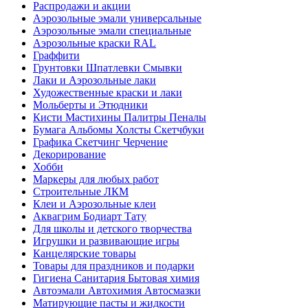
Распродажи и акции
Аэрозольные эмали универсальные
Аэрозольные эмали специальные
Аэрозольные краски RAL
Граффити
Грунтовки Шпатлевки Смывки
Лаки и Аэрозольные лаки
Художественные краски и лаки
Мольберты и Этюдники
Кисти Мастихины Палитры Пеналы
Бумага Альбомы Холсты Скетчбуки
Графика Скетчинг Черчение
Декорирование
Хобби
Маркеры для любых работ
Строительные ЛКМ
Клеи и Аэрозольные клеи
Аквагрим Бодиарт Тату
Для школы и детского творчества
Игрушки и развивающие игры
Канцелярские товары
Товары для праздников и подарки
Гигиена Санитария Бытовая химия
Автоэмали Автохимия Автосмазки
Матирующие пасты и жидкости