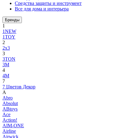
Средства защиты и инструмент
Все для дома и интерьера
Бренды
1
1NEW
1TOY
2
2x3
3
3TON
3М
4
4M
7
7 Цветов Декор
A
Abro
Absolut
ABtoys
Ace
Action!
AIM-ONE
Airline
Airwick