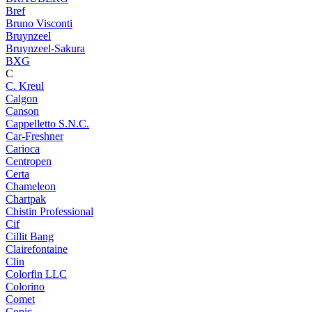
Bref
Bruno Visconti
Bruynzeel
Bruynzeel-Sakura
BXG
C
C. Kreul
Calgon
Canson
Cappelletto S.N.C.
Car-Freshner
Carioca
Centropen
Certa
Chameleon
Chartpak
Chistin Professional
Cif
Cillit Bang
Clairefontaine
Clin
Colorfin LLC
Colorino
Comet
Copic