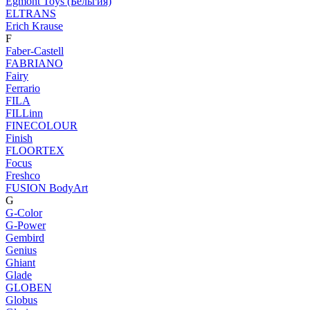
Egmont Toys (Бельгия)
ELTRANS
Erich Krause
F
Faber-Castell
FABRIANO
Fairy
Ferrario
FILA
FILLinn
FINECOLOUR
Finish
FLOORTEX
Focus
Freshco
FUSION BodyArt
G
G-Color
G-Power
Gembird
Genius
Ghiant
Glade
GLOBEN
Globus