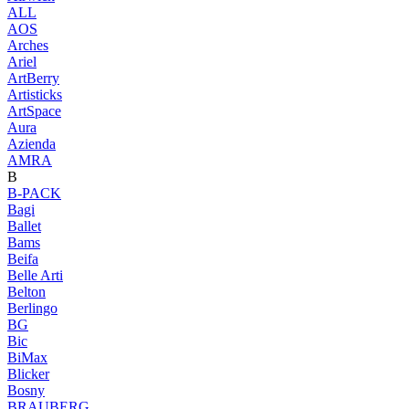
ALL
AOS
Arches
Ariel
ArtBerry
Artisticks
ArtSpace
Aura
Azienda
AМRA
B
B-PACK
Bagi
Ballet
Bams
Beifa
Belle Arti
Belton
Berlingo
BG
Bic
BiMax
Blicker
Bosny
BRAUBERG