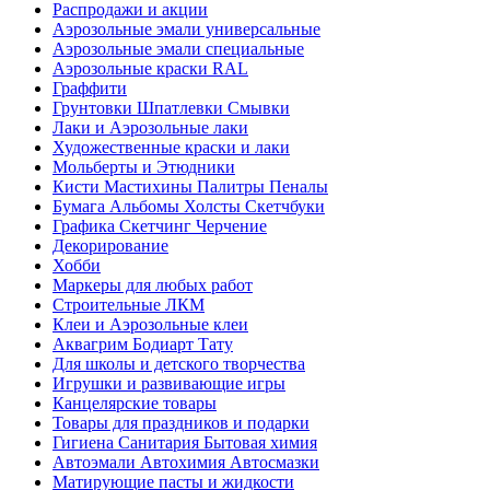
Распродажи и акции
Аэрозольные эмали универсальные
Аэрозольные эмали специальные
Аэрозольные краски RAL
Граффити
Грунтовки Шпатлевки Смывки
Лаки и Аэрозольные лаки
Художественные краски и лаки
Мольберты и Этюдники
Кисти Мастихины Палитры Пеналы
Бумага Альбомы Холсты Скетчбуки
Графика Скетчинг Черчение
Декорирование
Хобби
Маркеры для любых работ
Строительные ЛКМ
Клеи и Аэрозольные клеи
Аквагрим Бодиарт Тату
Для школы и детского творчества
Игрушки и развивающие игры
Канцелярские товары
Товары для праздников и подарки
Гигиена Санитария Бытовая химия
Автоэмали Автохимия Автосмазки
Матирующие пасты и жидкости