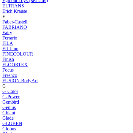
Egmont Toys (Бельгия)
ELTRANS
Erich Krause
F
Faber-Castell
FABRIANO
Fairy
Ferrario
FILA
FILLinn
FINECOLOUR
Finish
FLOORTEX
Focus
Freshco
FUSION BodyArt
G
G-Color
G-Power
Gembird
Genius
Ghiant
Glade
GLOBEN
Globus