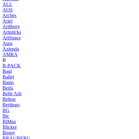
ALL
AOS
Arches
Ariel
ArtBerry
Artisticks
ArtSpace
Aura
Azienda
AМRA
B
B-PACK
Bagi
Ballet
Bams
Beifa
Belle Arti
Belton
Berlingo
BG
Bic
BiMax
Blicker
Bosny
BRAUBERG