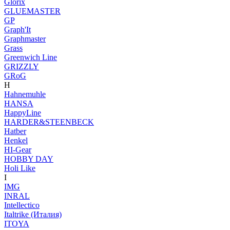
Glorix
GLUEMASTER
GP
Graph'It
Graphmaster
Grass
Greenwich Line
GRIZZLY
GRoG
H
Hahnemuhle
HANSA
HappyLine
HARDER&STEENBECK
Hatber
Henkel
HI-Gear
HOBBY DAY
Holi Like
I
IMG
INRAL
Intellectico
Italtrike (Италия)
ITOYA