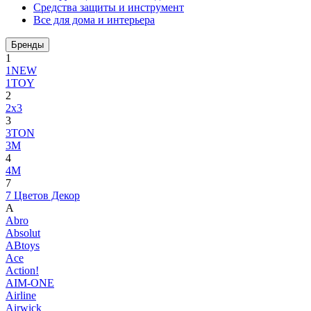
Средства защиты и инструмент
Все для дома и интерьера
Бренды
1
1NEW
1TOY
2
2x3
3
3TON
3М
4
4M
7
7 Цветов Декор
A
Abro
Absolut
ABtoys
Ace
Action!
AIM-ONE
Airline
Airwick