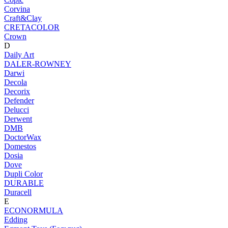
Corvina
Craft&Clay
CRETACOLOR
Crown
D
Daily Art
DALER-ROWNEY
Darwi
Decola
Decorix
Defender
Delucci
Derwent
DMB
DoctorWax
Domestos
Dosia
Dove
Dupli Color
DURABLE
Duracell
E
ECONORMULA
Edding