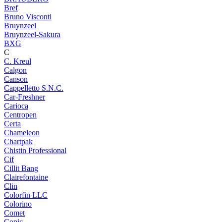
Bref
Bruno Visconti
Bruynzeel
Bruynzeel-Sakura
BXG
C
C. Kreul
Calgon
Canson
Cappelletto S.N.C.
Car-Freshner
Carioca
Centropen
Certa
Chameleon
Chartpak
Chistin Professional
Cif
Cillit Bang
Clairefontaine
Clin
Colorfin LLC
Colorino
Comet
Copic