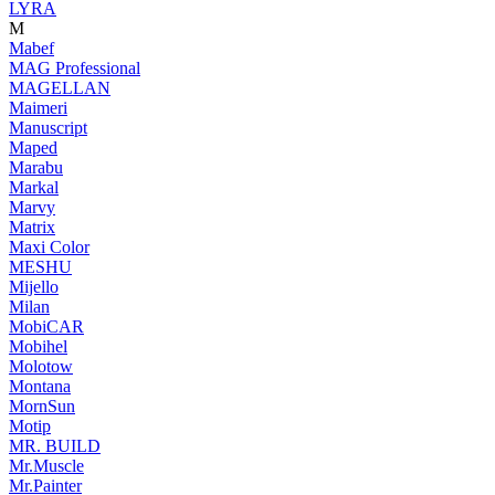
LYRA
M
Mabef
MAG Professional
MAGELLAN
Maimeri
Manuscript
Maped
Marabu
Markal
Marvy
Matrix
Maxi Color
MESHU
Mijello
Milan
MobiCAR
Mobihel
Molotow
Montana
MornSun
Motip
MR. BUILD
Mr.Muscle
Mr.Painter