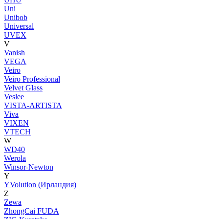
Uni
Unibob
Universal
UVEX
V
Vanish
VEGA
Veiro
Veiro Professional
Velvet Glass
Veslee
VISTA-ARTISTA
Viva
VIXEN
VTECH
W
WD40
Werola
Winsor-Newton
Y
YVolution (Ирландия)
Z
Zewa
ZhongCai FUDA