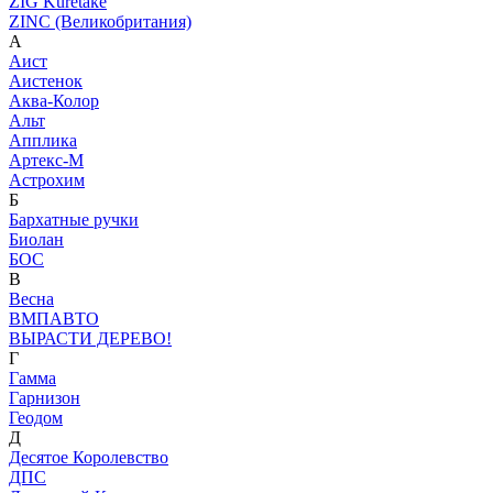
ZIG Kuretake
ZINC (Великобритания)
А
Аист
Аистенок
Аква-Колор
Альт
Апплика
Артекс-М
Астрохим
Б
Бархатные ручки
Биолан
БОС
В
Весна
ВМПАВТО
ВЫРАСТИ ДЕРЕВО!
Г
Гамма
Гарнизон
Геодом
Д
Десятое Королевство
ДПС