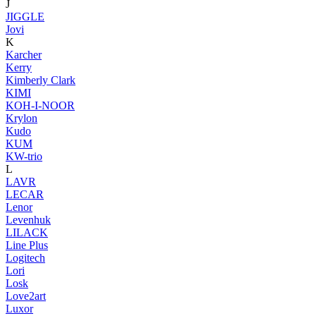
J
JIGGLE
Jovi
K
Karcher
Kerry
Kimberly Clark
KIMI
KOH-I-NOOR
Krylon
Kudo
KUM
KW-trio
L
LAVR
LECAR
Lenor
Levenhuk
LILACK
Line Plus
Logitech
Lori
Losk
Love2art
Luxor