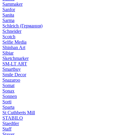
Sammaker
Sanfor
Sanita
Sarma
Schleich (Германия)
Schneider
Scotch
Selfie Media
Shinhan Art
Sibiar
Sketchmarker
SM-LT ART
Smartbuy
Smile Decor
Snazaroo
Somat
Sonax
Sonnen
Sorti
Sparta
St Cuthberts Mill
STABILO
Staedtler
Staff
Stayer