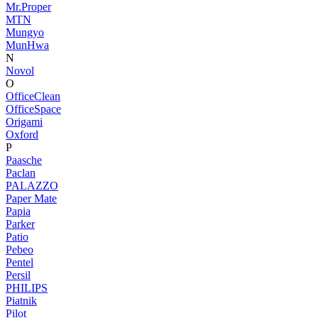
Mr.Proper
MTN
Mungyo
MunHwa
N
Novol
O
OfficeClean
OfficeSpace
Origami
Oxford
P
Paasche
Paclan
PALAZZO
Paper Mate
Papia
Parker
Patio
Pebeo
Pentel
Persil
PHILIPS
Piatnik
Pilot