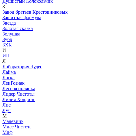
Душистый Колокольчик
З
Завод братьев Крестовниковых
Защитная формула
Звезда
Золотая сказка
Золушка
Зубр
ЗХК
И
ИП
Л
Лаборатория Чудес
Лайма
Ласка
ЛенГознак
Лесная полянка
Лидер Чистоты
Лилия Холдинг
Лис
Луч
М
Малевичъ
Мисс Чистота
Миф