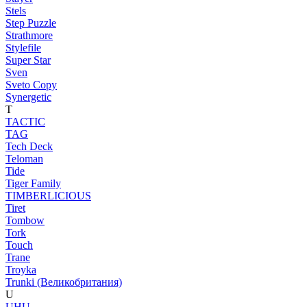
Stels
Step Puzzle
Strathmore
Stylefile
Super Star
Sven
Sveto Copy
Synergetic
T
TACTIC
TAG
Tech Deck
Teloman
Tide
Tiger Family
TIMBERLICIOUS
Tiret
Tombow
Tork
Touch
Trane
Troyka
Trunki (Великобритания)
U
UHU