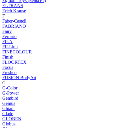
Egmont Toys (Бельгия)
ELTRANS
Erich Krause
F
Faber-Castell
FABRIANO
Fairy
Ferrario
FILA
FILLinn
FINECOLOUR
Finish
FLOORTEX
Focus
Freshco
FUSION BodyArt
G
G-Color
G-Power
Gembird
Genius
Ghiant
Glade
GLOBEN
Globus