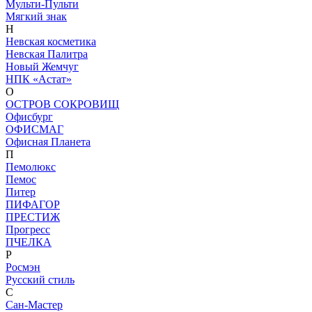
Мульти-Пульти
Мягкий знак
Н
Невская косметика
Невская Палитра
Новый Жемчуг
НПК «Астат»
О
ОСТРОВ СОКРОВИЩ
Офисбург
ОФИСМАГ
Офисная Планета
П
Пемолюкс
Пемос
Питер
ПИФАГОР
ПРЕСТИЖ
Прогресс
ПЧЕЛКА
Р
Росмэн
Русский стиль
С
Сан-Мастер