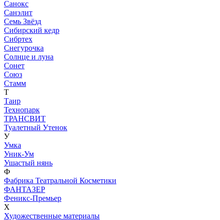
Санокс
Санэлит
Семь Звёзд
Сибирский кедр
Сибртех
Снегурочка
Солнце и луна
Сонет
Союз
Стамм
Т
Таир
Технопарк
ТРАНСВИТ
Туалетный Утенок
У
Умка
Уник-Ум
Ушастый нянь
Ф
Фабрика Театральной Косметики
ФАНТАЗЕР
Феникс-Премьер
Х
Художественные материалы