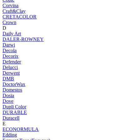
Corvina
Craft&Clay
CRETACOLOR
Crown
D
Daily Art
DALER-ROWNEY
Darwi
Decola
Decorix
Defender
Delucci
Derwent
DMB
DoctorWax
Domestos
Dosia
Dove
Dupli Color
DURABLE
Duracell
E
ECONORMULA
Edding