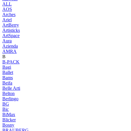
ALL
AOS
Arches
Ariel
ArtBerry
Artisticks
ArtSpace
Aura
Azienda
AМRA
B
B-PACK
Bagi
Ballet
Bams
Beifa
Belle Arti
Belton
Berlingo
BG
Bic
BiMax
Blicker
Bosny
BRAUBERG