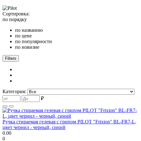
Сортировка:
по порядку
по названию
по цене
по популярности
по новизне
Filters
Категория:
₽
Ручка стираемая гелевая с грипом PILOT "Frixion" BL-FR7-L,
цвет чернил - черный, синий
0.00
0