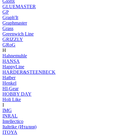
Glorix
GLUEMASTER
GP
Graph'It
Graphmaster
Grass
Greenwich Line
GRIZZLY
GRoG
H
Hahnemuhle
HANSA
HappyLine
HARDER&STEENBECK
Hatber
Henkel
HI-Gear
HOBBY DAY
Holi Like
I
IMG
INRAL
Intellectico
Italtrike (Италия)
ITOYA