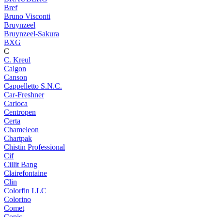
Bref
Bruno Visconti
Bruynzeel
Bruynzeel-Sakura
BXG
C
C. Kreul
Calgon
Canson
Cappelletto S.N.C.
Car-Freshner
Carioca
Centropen
Certa
Chameleon
Chartpak
Chistin Professional
Cif
Cillit Bang
Clairefontaine
Clin
Colorfin LLC
Colorino
Comet
Copic