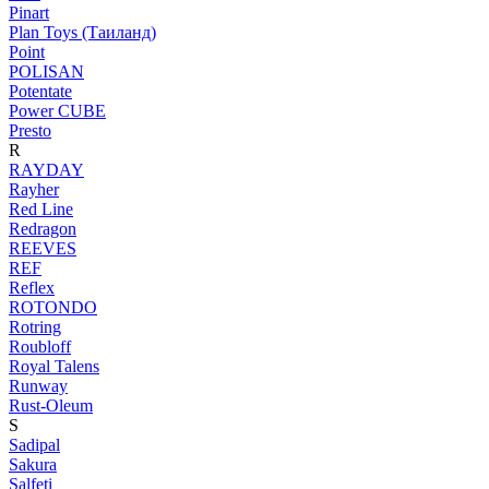
Pinart
Plan Toys (Таиланд)
Point
POLISAN
Potentate
Power CUBE
Presto
R
RAYDAY
Rayher
Red Line
Redragon
REEVES
REF
Reflex
ROTONDO
Rotring
Roubloff
Royal Talens
Runway
Rust-Oleum
S
Sadipal
Sakura
Salfeti