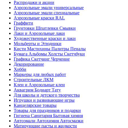
Распродажи и акции
Аэрозольные эмали универсальные
Аэрозольные эмали специальные
Аэрозольные краски RAL
Граффити
Грунтовки Шпатлевки Смывки
Лаки и Аэрозольные лаки
Художественные краски и лаки
Мольберты и Этюдники
Кисти Мастихины Палитры Пеналы
Бумага Альбомы Холсты Скетчбуки
Графика Скетчинг Черчение
Декорирование
Хобби
Маркеры для любых работ
Строительные ЛКМ
Клеи и Аэрозольные клеи
Аквагрим Бодиарт Тату
Для школы и детского творчества
Игрушки и развивающие игры
Канцелярские товары
Товары для праздников и подарки
Гигиена Санитария Бытовая химия
Автоэмали Автохимия Автосмазки
Матирующие пасты и жидкости