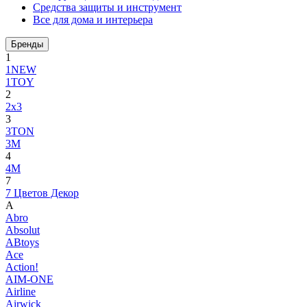
Средства защиты и инструмент
Все для дома и интерьера
Бренды
1
1NEW
1TOY
2
2x3
3
3TON
3М
4
4M
7
7 Цветов Декор
A
Abro
Absolut
ABtoys
Ace
Action!
AIM-ONE
Airline
Airwick