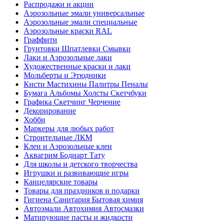
Распродажи и акции
Аэрозольные эмали универсальные
Аэрозольные эмали специальные
Аэрозольные краски RAL
Граффити
Грунтовки Шпатлевки Смывки
Лаки и Аэрозольные лаки
Художественные краски и лаки
Мольберты и Этюдники
Кисти Мастихины Палитры Пеналы
Бумага Альбомы Холсты Скетчбуки
Графика Скетчинг Черчение
Декорирование
Хобби
Маркеры для любых работ
Строительные ЛКМ
Клеи и Аэрозольные клеи
Аквагрим Бодиарт Тату
Для школы и детского творчества
Игрушки и развивающие игры
Канцелярские товары
Товары для праздников и подарки
Гигиена Санитария Бытовая химия
Автоэмали Автохимия Автосмазки
Матирующие пасты и жидкости