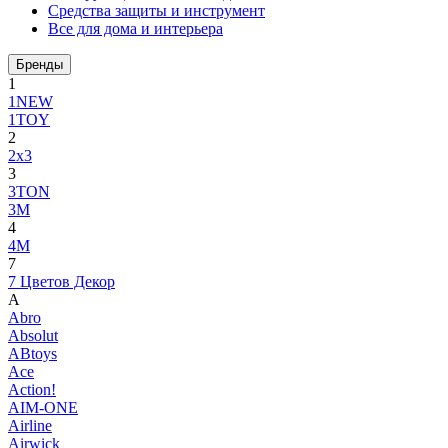
Средства защиты и инструмент
Все для дома и интерьера
Бренды
1
1NEW
1TOY
2
2x3
3
3TON
3М
4
4M
7
7 Цветов Декор
A
Abro
Absolut
ABtoys
Ace
Action!
AIM-ONE
Airline
Airwick