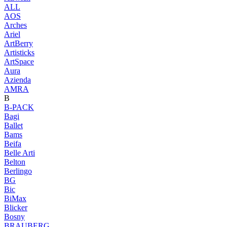
ALL
AOS
Arches
Ariel
ArtBerry
Artisticks
ArtSpace
Aura
Azienda
AМRA
B
B-PACK
Bagi
Ballet
Bams
Beifa
Belle Arti
Belton
Berlingo
BG
Bic
BiMax
Blicker
Bosny
BRAUBERG