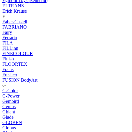
Egmont Toys (Бельгия)
ELTRANS
Erich Krause
F
Faber-Castell
FABRIANO
Fairy
Ferrario
FILA
FILLinn
FINECOLOUR
Finish
FLOORTEX
Focus
Freshco
FUSION BodyArt
G
G-Color
G-Power
Gembird
Genius
Ghiant
Glade
GLOBEN
Globus