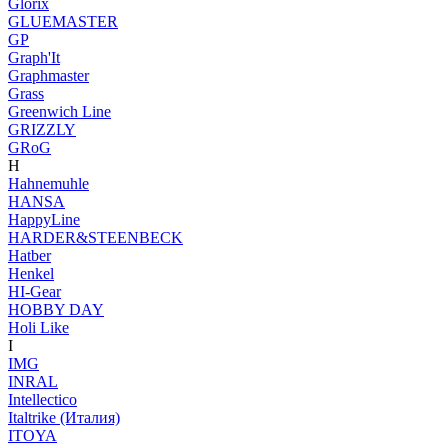
Glorix
GLUEMASTER
GP
Graph'It
Graphmaster
Grass
Greenwich Line
GRIZZLY
GRoG
H
Hahnemuhle
HANSA
HappyLine
HARDER&STEENBECK
Hatber
Henkel
HI-Gear
HOBBY DAY
Holi Like
I
IMG
INRAL
Intellectico
Italtrike (Италия)
ITOYA