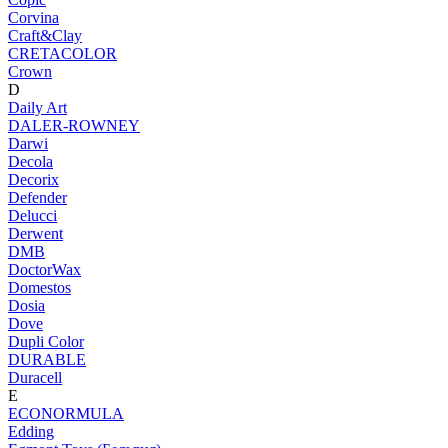
Corvina
Craft&Clay
CRETACOLOR
Crown
D
Daily Art
DALER-ROWNEY
Darwi
Decola
Decorix
Defender
Delucci
Derwent
DMB
DoctorWax
Domestos
Dosia
Dove
Dupli Color
DURABLE
Duracell
E
ECONORMULA
Edding