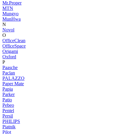
Mr.Proper
MTN
Mungyo
MunHwa
N
Novol
O
OfficeClean
OfficeSpace
Origami
Oxford
P
Paasche
Paclan
PALAZZO
Paper Mate
Papia
Parker
Patio
Pebeo
Pentel
Persil
PHILIPS
Piatnik
Pilot