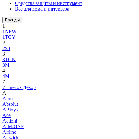
Средства защиты и инструмент
Все для дома и интерьера
Бренды
1
1NEW
1TOY
2
2x3
3
3TON
3М
4
4M
7
7 Цветов Декор
A
Abro
Absolut
ABtoys
Ace
Action!
AIM-ONE
Airline
Airwick