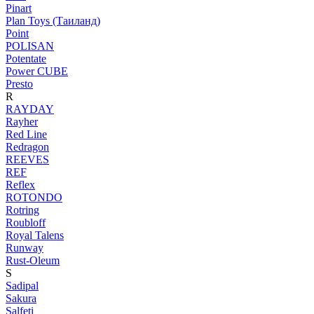
Pinart
Plan Toys (Таиланд)
Point
POLISAN
Potentate
Power CUBE
Presto
R
RAYDAY
Rayher
Red Line
Redragon
REEVES
REF
Reflex
ROTONDO
Rotring
Roubloff
Royal Talens
Runway
Rust-Oleum
S
Sadipal
Sakura
Salfeti