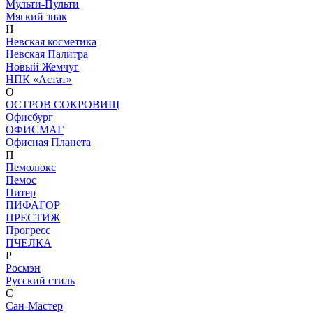
Мульти-Пульти
Мягкий знак
Н
Невская косметика
Невская Палитра
Новый Жемчуг
НПК «Астат»
О
ОСТРОВ СОКРОВИЩ
Офисбург
ОФИСМАГ
Офисная Планета
П
Пемолюкс
Пемос
Питер
ПИФАГОР
ПРЕСТИЖ
Прогресс
ПЧЕЛКА
Р
Росмэн
Русский стиль
С
Сан-Мастер