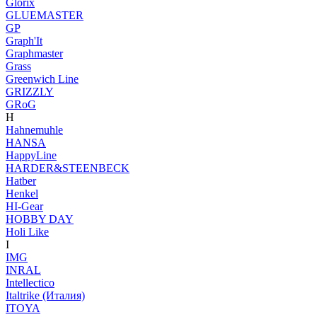
Glorix
GLUEMASTER
GP
Graph'It
Graphmaster
Grass
Greenwich Line
GRIZZLY
GRoG
H
Hahnemuhle
HANSA
HappyLine
HARDER&STEENBECK
Hatber
Henkel
HI-Gear
HOBBY DAY
Holi Like
I
IMG
INRAL
Intellectico
Italtrike (Италия)
ITOYA