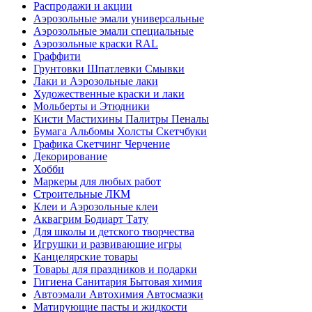
Распродажи и акции
Аэрозольные эмали универсальные
Аэрозольные эмали специальные
Аэрозольные краски RAL
Граффити
Грунтовки Шпатлевки Смывки
Лаки и Аэрозольные лаки
Художественные краски и лаки
Мольберты и Этюдники
Кисти Мастихины Палитры Пеналы
Бумага Альбомы Холсты Скетчбуки
Графика Скетчинг Черчение
Декорирование
Хобби
Маркеры для любых работ
Строительные ЛКМ
Клеи и Аэрозольные клеи
Аквагрим Бодиарт Тату
Для школы и детского творчества
Игрушки и развивающие игры
Канцелярские товары
Товары для праздников и подарки
Гигиена Санитария Бытовая химия
Автоэмали Автохимия Автосмазки
Матирующие пасты и жидкости