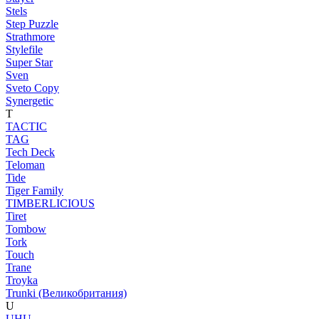
Stels
Step Puzzle
Strathmore
Stylefile
Super Star
Sven
Sveto Copy
Synergetic
T
TACTIC
TAG
Tech Deck
Teloman
Tide
Tiger Family
TIMBERLICIOUS
Tiret
Tombow
Tork
Touch
Trane
Troyka
Trunki (Великобритания)
U
UHU