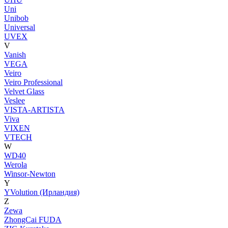
Uni
Unibob
Universal
UVEX
V
Vanish
VEGA
Veiro
Veiro Professional
Velvet Glass
Veslee
VISTA-ARTISTA
Viva
VIXEN
VTECH
W
WD40
Werola
Winsor-Newton
Y
YVolution (Ирландия)
Z
Zewa
ZhongCai FUDA