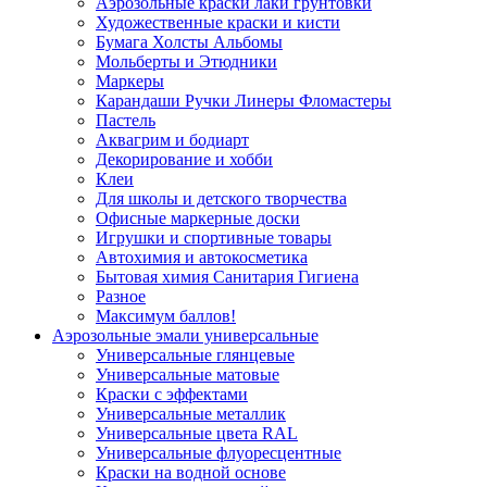
Аэрозольные краски лаки грунтовки
Художественные краски и кисти
Бумага Холсты Альбомы
Мольберты и Этюдники
Маркеры
Карандаши Ручки Линеры Фломастеры
Пастель
Аквагрим и бодиарт
Декорирование и хобби
Клеи
Для школы и детского творчества
Офисные маркерные доски
Игрушки и спортивные товары
Автохимия и автокосметика
Бытовая химия Санитария Гигиена
Разное
Максимум баллов!
Аэрозольные эмали универсальные
Универсальные глянцевые
Универсальные матовые
Краски с эффектами
Универсальные металлик
Универсальные цвета RAL
Универсальные флуоресцентные
Краски на водной основе