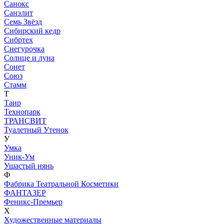
Санокс
Санэлит
Семь Звёзд
Сибирский кедр
Сибртех
Снегурочка
Солнце и луна
Сонет
Союз
Стамм
Т
Таир
Технопарк
ТРАНСВИТ
Туалетный Утенок
У
Умка
Уник-Ум
Ушастый нянь
Ф
Фабрика Театральной Косметики
ФАНТАЗЕР
Феникс-Премьер
Х
Художественные материалы