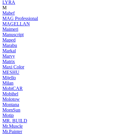
LYRA
M
Mabef
MAG Professional
MAGELLAN
Maimeri
Manuscript
Maped
Marabu
Markal
Marvy
Matrix
Maxi Color
MESHU
Mijello
Milan
MobiCAR
Mobihel
Molotow
Montana
MornSun
Motip
MR. BUILD
Mr.Muscle
Mr.Painter