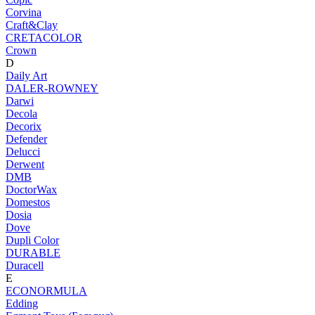
Corvina
Craft&Clay
CRETACOLOR
Crown
D
Daily Art
DALER-ROWNEY
Darwi
Decola
Decorix
Defender
Delucci
Derwent
DMB
DoctorWax
Domestos
Dosia
Dove
Dupli Color
DURABLE
Duracell
E
ECONORMULA
Edding