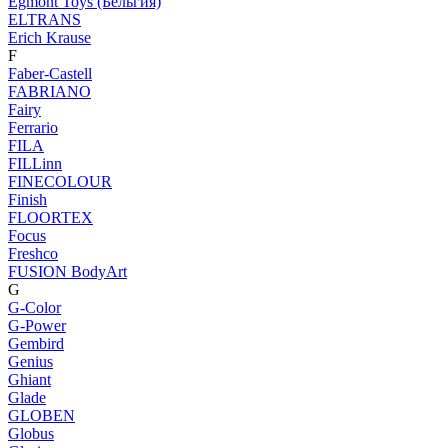
Egmont Toys (Бельгия)
ELTRANS
Erich Krause
F
Faber-Castell
FABRIANO
Fairy
Ferrario
FILA
FILLinn
FINECOLOUR
Finish
FLOORTEX
Focus
Freshco
FUSION BodyArt
G
G-Color
G-Power
Gembird
Genius
Ghiant
Glade
GLOBEN
Globus