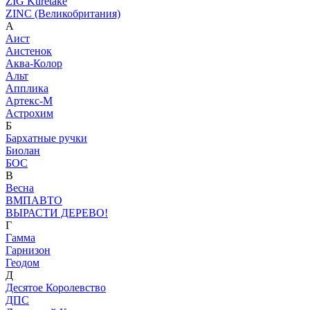
ZIG Kuretake
ZINC (Великобритания)
А
Аист
Аистенок
Аква-Колор
Альт
Апплика
Артекс-М
Астрохим
Б
Бархатные ручки
Биолан
БОС
В
Весна
ВМПАВТО
ВЫРАСТИ ДЕРЕВО!
Г
Гамма
Гарнизон
Геодом
Д
Десятое Королевство
ДПС