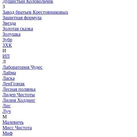
Душистый Колокольчик
З
Завод братьев Крестовниковых
Защитная формула
Звезда
Золотая сказка
Золушка
Зубр
ЗХК
И
ИП
Л
Лаборатория Чудес
Лайма
Ласка
ЛенГознак
Лесная полянка
Лидер Чистоты
Лилия Холдинг
Лис
Луч
М
Малевичъ
Мисс Чистота
Миф