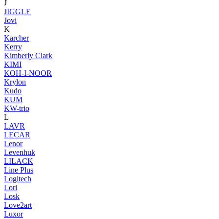
J
JIGGLE
Jovi
K
Karcher
Kerry
Kimberly Clark
KIMI
KOH-I-NOOR
Krylon
Kudo
KUM
KW-trio
L
LAVR
LECAR
Lenor
Levenhuk
LILACK
Line Plus
Logitech
Lori
Losk
Love2art
Luxor