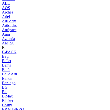
ALL
AOS
Arches
Ariel
ArtBerry
Artisticks
ArtSpace
Aura
Azienda
AМRA
B
B-PACK
Bagi
Ballet
Bams
Beifa
Belle Arti
Belton
Berlingo
BG
Bic
BiMax
Blicker
Bosny
BRAUBERG