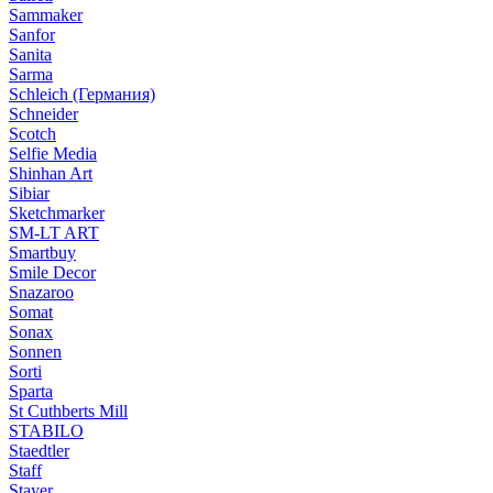
Sammaker
Sanfor
Sanita
Sarma
Schleich (Германия)
Schneider
Scotch
Selfie Media
Shinhan Art
Sibiar
Sketchmarker
SM-LT ART
Smartbuy
Smile Decor
Snazaroo
Somat
Sonax
Sonnen
Sorti
Sparta
St Cuthberts Mill
STABILO
Staedtler
Staff
Stayer