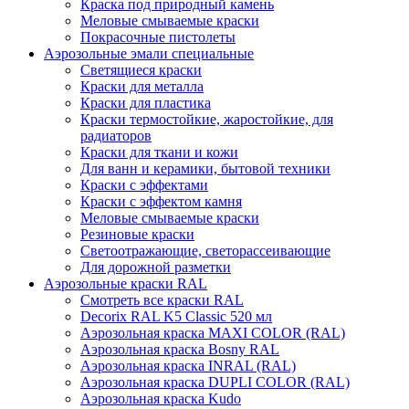
Краска под природный камень
Меловые смываемые краски
Покрасочные пистолеты
Аэрозольные эмали специальные
Светящиеся краски
Краски для металла
Краски для пластика
Краски термостойкие, жаростойкие, для
радиаторов
Краски для ткани и кожи
Для ванн и керамики, бытовой техники
Краски с эффектами
Краски с эффектом камня
Меловые смываемые краски
Резиновые краски
Светоотражающие, светорассеивающие
Для дорожной разметки
Аэрозольные краски RAL
Смотреть все краски RAL
Decorix RAL K5 Classic 520 мл
Аэрозольная краска MAXI COLOR (RAL)
Аэрозольная краска Bosny RAL
Аэрозольная краска INRAL (RAL)
Аэрозольная краска DUPLI COLOR (RAL)
Аэрозольная краска Kudo