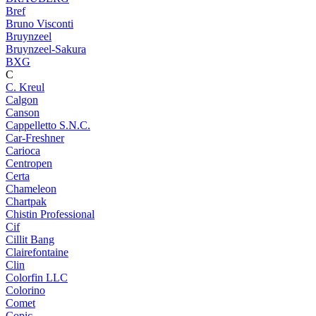
Bref
Bruno Visconti
Bruynzeel
Bruynzeel-Sakura
BXG
C
C. Kreul
Calgon
Canson
Cappelletto S.N.C.
Car-Freshner
Carioca
Centropen
Certa
Chameleon
Chartpak
Chistin Professional
Cif
Cillit Bang
Clairefontaine
Clin
Colorfin LLC
Colorino
Comet
Copic