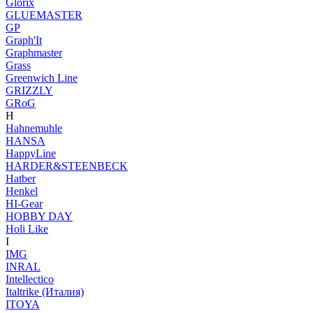
Glorix
GLUEMASTER
GP
Graph'It
Graphmaster
Grass
Greenwich Line
GRIZZLY
GRoG
H
Hahnemuhle
HANSA
HappyLine
HARDER&STEENBECK
Hatber
Henkel
HI-Gear
HOBBY DAY
Holi Like
I
IMG
INRAL
Intellectico
Italtrike (Италия)
ITOYA