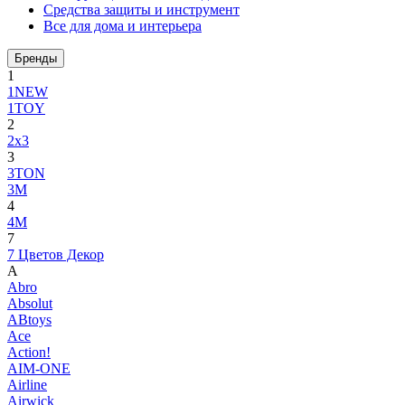
Средства защиты и инструмент
Все для дома и интерьера
Бренды
1
1NEW
1TOY
2
2x3
3
3TON
3М
4
4M
7
7 Цветов Декор
A
Abro
Absolut
ABtoys
Ace
Action!
AIM-ONE
Airline
Airwick