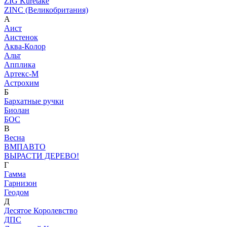
ZIG Kuretake
ZINC (Великобритания)
А
Аист
Аистенок
Аква-Колор
Альт
Апплика
Артекс-М
Астрохим
Б
Бархатные ручки
Биолан
БОС
В
Весна
ВМПАВТО
ВЫРАСТИ ДЕРЕВО!
Г
Гамма
Гарнизон
Геодом
Д
Десятое Королевство
ДПС