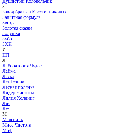
Душистый Колокольчик
З
Завод братьев Крестовниковых
Защитная формула
Звезда
Золотая сказка
Золушка
Зубр
ЗХК
И
ИП
Л
Лаборатория Чудес
Лайма
Ласка
ЛенГознак
Лесная полянка
Лидер Чистоты
Лилия Холдинг
Лис
Луч
М
Малевичъ
Мисс Чистота
Миф