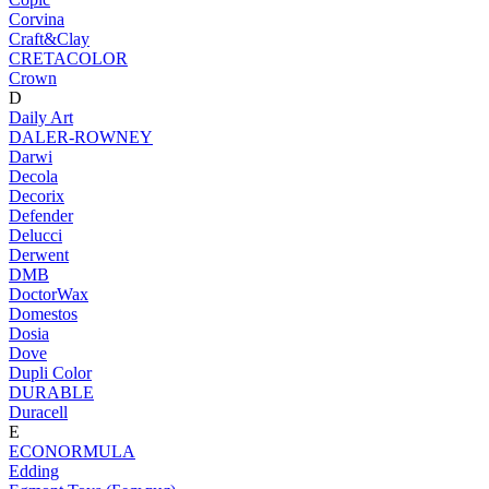
Corvina
Craft&Clay
CRETACOLOR
Crown
D
Daily Art
DALER-ROWNEY
Darwi
Decola
Decorix
Defender
Delucci
Derwent
DMB
DoctorWax
Domestos
Dosia
Dove
Dupli Color
DURABLE
Duracell
E
ECONORMULA
Edding