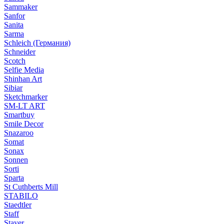
Sammaker
Sanfor
Sanita
Sarma
Schleich (Германия)
Schneider
Scotch
Selfie Media
Shinhan Art
Sibiar
Sketchmarker
SM-LT ART
Smartbuy
Smile Decor
Snazaroo
Somat
Sonax
Sonnen
Sorti
Sparta
St Cuthberts Mill
STABILO
Staedtler
Staff
Stayer