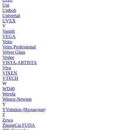
Uni
Unibob
Universal
UVEX
V
Vanish
VEGA
Veiro
Veiro Professional
Velvet Glass
Veslee
VISTA-ARTISTA
Viva
VIXEN
VTECH
W
WD40
Werola
Winsor-Newton
Y
YVolution (Ирландия)
Z
Zewa
ZhongCai FUDA