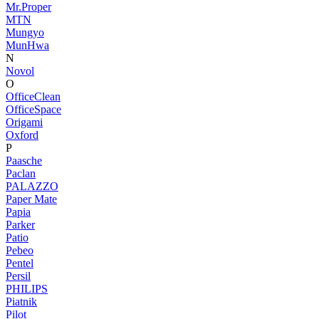
Mr.Proper
MTN
Mungyo
MunHwa
N
Novol
O
OfficeClean
OfficeSpace
Origami
Oxford
P
Paasche
Paclan
PALAZZO
Paper Mate
Papia
Parker
Patio
Pebeo
Pentel
Persil
PHILIPS
Piatnik
Pilot