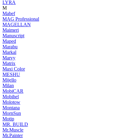
LYRA
M
Mabef
MAG Professional
MAGELLAN
Maimeri
Manuscript
Maped
Marabu
Markal
Marvy
Matrix
Maxi Color
MESHU
Mijello
Milan
MobiCAR
Mobihel
Molotow
Montana
MornSun
Motip
MR. BUILD
Mr.Muscle
Mr.Painter