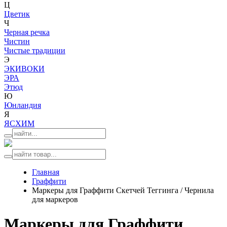
Ц
Цветик
Ч
Черная речка
Чистин
Чистые традиции
Э
ЭКИВОКИ
ЭРА
Этюд
Ю
Юнландия
Я
ЯСХИМ
Главная
Граффити
Маркеры для Граффити Скетчей Теггинга / Чернила
для маркеров
Маркеры для Граффити