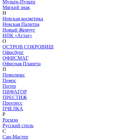
Мульти-Пульти
Мягкий знак
Н
Невская косметика
Невская Палитра
Новый Жемчуг
НПК «Астат»
О
ОСТРОВ СОКРОВИЩ
Офисбург
ОФИСМАГ
Офисная Планета
П
Пемолюкс
Пемос
Питер
ПИФАГОР
ПРЕСТИЖ
Прогресс
ПЧЕЛКА
Р
Росмэн
Русский стиль
С
Сан-Мастер