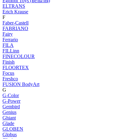
Egmont Toys (Бельгия)
ELTRANS
Erich Krause
F
Faber-Castell
FABRIANO
Fairy
Ferrario
FILA
FILLinn
FINECOLOUR
Finish
FLOORTEX
Focus
Freshco
FUSION BodyArt
G
G-Color
G-Power
Gembird
Genius
Ghiant
Glade
GLOBEN
Globus