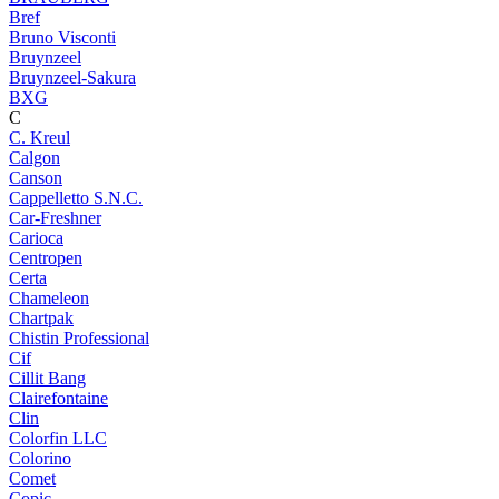
Bref
Bruno Visconti
Bruynzeel
Bruynzeel-Sakura
BXG
C
C. Kreul
Calgon
Canson
Cappelletto S.N.C.
Car-Freshner
Carioca
Centropen
Certa
Chameleon
Chartpak
Chistin Professional
Cif
Cillit Bang
Clairefontaine
Clin
Colorfin LLC
Colorino
Comet
Copic