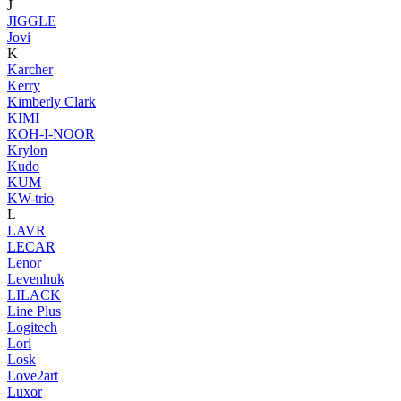
J
JIGGLE
Jovi
K
Karcher
Kerry
Kimberly Clark
KIMI
KOH-I-NOOR
Krylon
Kudo
KUM
KW-trio
L
LAVR
LECAR
Lenor
Levenhuk
LILACK
Line Plus
Logitech
Lori
Losk
Love2art
Luxor