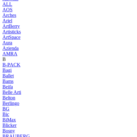
ALL
AOS
Arches
Ariel
ArtBerry
Artisticks
ArtSpace
Aura
Azienda
AМRA
B
B-PACK
Bagi
Ballet
Bams
Beifa
Belle Arti
Belton
Berlingo
BG
Bic
BiMax
Blicker
Bosny
BRAUBERG