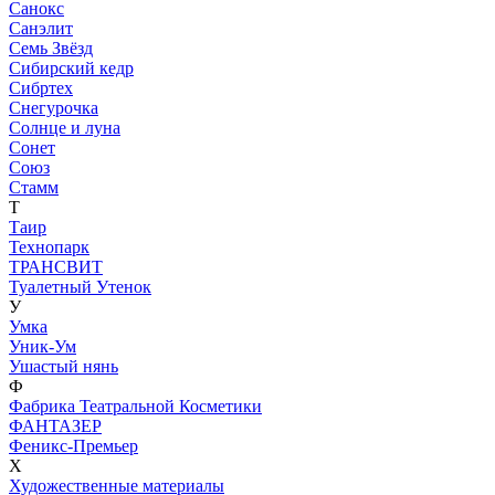
Санокс
Санэлит
Семь Звёзд
Сибирский кедр
Сибртех
Снегурочка
Солнце и луна
Сонет
Союз
Стамм
Т
Таир
Технопарк
ТРАНСВИТ
Туалетный Утенок
У
Умка
Уник-Ум
Ушастый нянь
Ф
Фабрика Театральной Косметики
ФАНТАЗЕР
Феникс-Премьер
Х
Художественные материалы