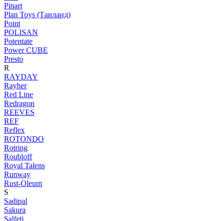
Pinart
Plan Toys (Таиланд)
Point
POLISAN
Potentate
Power CUBE
Presto
R
RAYDAY
Rayher
Red Line
Redragon
REEVES
REF
Reflex
ROTONDO
Rotring
Roubloff
Royal Talens
Runway
Rust-Oleum
S
Sadipal
Sakura
Salfeti