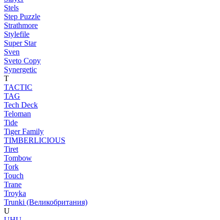
Stels
Step Puzzle
Strathmore
Stylefile
Super Star
Sven
Sveto Copy
Synergetic
T
TACTIC
TAG
Tech Deck
Teloman
Tide
Tiger Family
TIMBERLICIOUS
Tiret
Tombow
Tork
Touch
Trane
Troyka
Trunki (Великобритания)
U
UHU