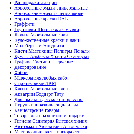
Распродажи и акции
Аэрозольные эмали универсальные
Аэрозольные эмали специальные
Аэрозольные краски RAL
Граффити
Грунтовки Шпатлевки Смывки
Лаки и Аэрозольные лаки
Художественные краски и лаки
Мольберты и Этюдники
Кисти Мастихины Палитры Пеналы
Бумага Альбомы Холсты Скетчбуки
Графика Скетчинг Черчение
Декорирование
Хобби
Маркеры для любых работ
Строительные ЛКМ
Клеи и Аэрозольные клеи
Аквагрим Бодиарт Тату
Для школы и детского творчества
Игрушки и развивающие игры
Канцелярские товары
Товары для праздников и подарки
Гигиена Санитария Бытовая химия
Автоэмали Автохимия Автосмазки
Матирующие пасты и жидкости