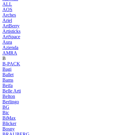
ALL
AOS
Arches
Ariel
ArtBerry
Artisticks
ArtSpace
Aura
Azienda
AМRA
B
B-PACK
Bagi
Ballet
Bams
Beifa
Belle Arti
Belton
Berlingo
BG
Bic
BiMax
Blicker
Bosny
BRAUBERG