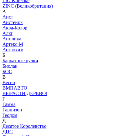
ZIG Kuretake
ZINC (Великобритания)
А
Аист
Аистенок
Аква-Колор
Альт
Апплика
Артекс-М
Астрохим
Б
Бархатные ручки
Биолан
БОС
В
Весна
ВМПАВТО
ВЫРАСТИ ДЕРЕВО!
Г
Гамма
Гарнизон
Геодом
Д
Десятое Королевство
ДПС