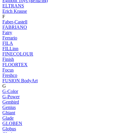
Egmont Toys (Бельгия)
ELTRANS
Erich Krause
F
Faber-Castell
FABRIANO
Fairy
Ferrario
FILA
FILLinn
FINECOLOUR
Finish
FLOORTEX
Focus
Freshco
FUSION BodyArt
G
G-Color
G-Power
Gembird
Genius
Ghiant
Glade
GLOBEN
Globus