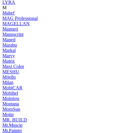
LYRA
M
Mabef
MAG Professional
MAGELLAN
Maimeri
Manuscript
Maped
Marabu
Markal
Marvy
Matrix
Maxi Color
MESHU
Mijello
Milan
MobiCAR
Mobihel
Molotow
Montana
MornSun
Motip
MR. BUILD
Mr.Muscle
Mr.Painter