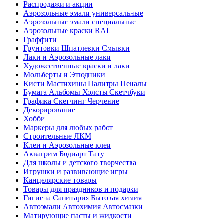
Распродажи и акции
Аэрозольные эмали универсальные
Аэрозольные эмали специальные
Аэрозольные краски RAL
Граффити
Грунтовки Шпатлевки Смывки
Лаки и Аэрозольные лаки
Художественные краски и лаки
Мольберты и Этюдники
Кисти Мастихины Палитры Пеналы
Бумага Альбомы Холсты Скетчбуки
Графика Скетчинг Черчение
Декорирование
Хобби
Маркеры для любых работ
Строительные ЛКМ
Клеи и Аэрозольные клеи
Аквагрим Бодиарт Тату
Для школы и детского творчества
Игрушки и развивающие игры
Канцелярские товары
Товары для праздников и подарки
Гигиена Санитария Бытовая химия
Автоэмали Автохимия Автосмазки
Матирующие пасты и жидкости