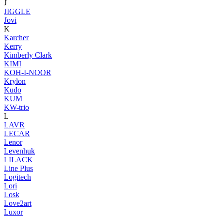
J
JIGGLE
Jovi
K
Karcher
Kerry
Kimberly Clark
KIMI
KOH-I-NOOR
Krylon
Kudo
KUM
KW-trio
L
LAVR
LECAR
Lenor
Levenhuk
LILACK
Line Plus
Logitech
Lori
Losk
Love2art
Luxor