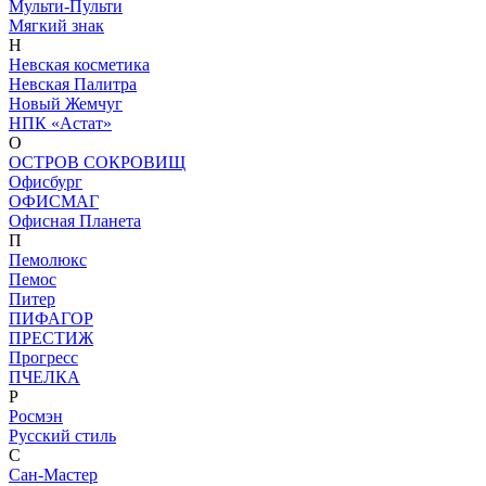
Мульти-Пульти
Мягкий знак
Н
Невская косметика
Невская Палитра
Новый Жемчуг
НПК «Астат»
О
ОСТРОВ СОКРОВИЩ
Офисбург
ОФИСМАГ
Офисная Планета
П
Пемолюкс
Пемос
Питер
ПИФАГОР
ПРЕСТИЖ
Прогресс
ПЧЕЛКА
Р
Росмэн
Русский стиль
С
Сан-Мастер