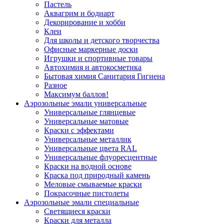
Пастель
Аквагрим и бодиарт
Декорирование и хобби
Клеи
Для школы и детского творчества
Офисные маркерные доски
Игрушки и спортивные товары
Автохимия и автокосметика
Бытовая химия Санитария Гигиена
Разное
Максимум баллов!
Аэрозольные эмали универсальные
Универсальные глянцевые
Универсальные матовые
Краски с эффектами
Универсальные металлик
Универсальные цвета RAL
Универсальные флуоресцентные
Краски на водной основе
Краска под природный камень
Меловые смываемые краски
Покрасочные пистолеты
Аэрозольные эмали специальные
Светящиеся краски
Краски для металла