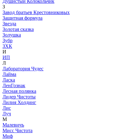
Душистый Колокольчик
З
Завод братьев Крестовниковых
Защитная формула
Звезда
Золотая сказка
Золушка
Зубр
ЗХК
И
ИП
Л
Лаборатория Чудес
Лайма
Ласка
ЛенГознак
Лесная полянка
Лидер Чистоты
Лилия Холдинг
Лис
Луч
М
Малевичъ
Мисс Чистота
Миф