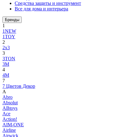
Средства защиты и инструмент
Все для дома и интерьера
Бренды
1
1NEW
1TOY
2
2x3
3
3TON
3М
4
4M
7
7 Цветов Декор
A
Abro
Absolut
ABtoys
Ace
Action!
AIM-ONE
Airline
Airwick