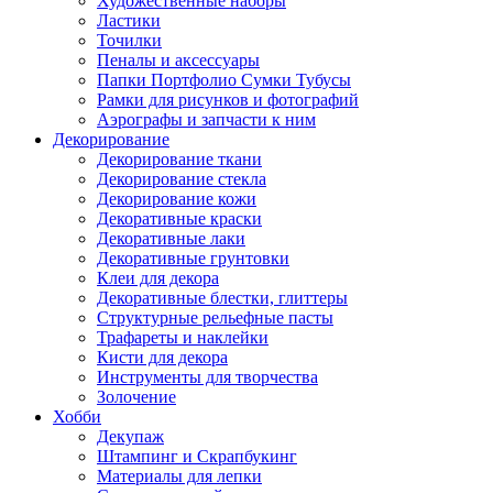
Художественные наборы
Ластики
Точилки
Пеналы и аксессуары
Папки Портфолио Сумки Тубусы
Рамки для рисунков и фотографий
Аэрографы и запчасти к ним
Декорирование
Декорирование ткани
Декорирование стекла
Декорирование кожи
Декоративные краски
Декоративные лаки
Декоративные грунтовки
Клеи для декора
Декоративные блестки, глиттеры
Структурные рельефные пасты
Трафареты и наклейки
Кисти для декора
Инструменты для творчества
Золочение
Хобби
Декупаж
Штампинг и Скрапбукинг
Материалы для лепки