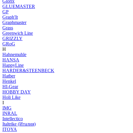
Glorix
GLUEMASTER
GP
Graph'It
Graphmaster
Grass
Greenwich Line
GRIZZLY
GRoG
H
Hahnemuhle
HANSA
HappyLine
HARDER&STEENBECK
Hatber
Henkel
HI-Gear
HOBBY DAY
Holi Like
I
IMG
INRAL
Intellectico
Italtrike (Италия)
ITOYA