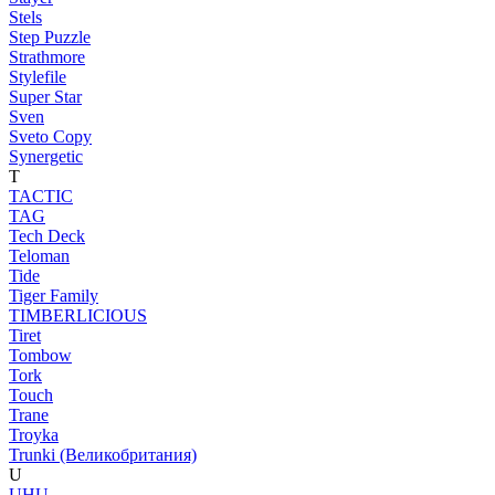
Stels
Step Puzzle
Strathmore
Stylefile
Super Star
Sven
Sveto Copy
Synergetic
T
TACTIC
TAG
Tech Deck
Teloman
Tide
Tiger Family
TIMBERLICIOUS
Tiret
Tombow
Tork
Touch
Trane
Troyka
Trunki (Великобритания)
U
UHU