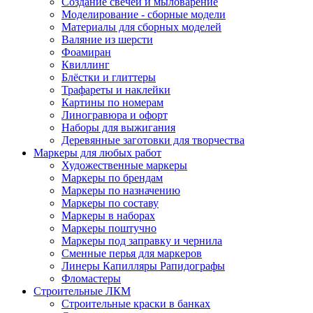
Создание свечей и мыловарение
Моделирование - сборные модели
Материалы для сборных моделей
Валяние из шерсти
Фоамиран
Квиллинг
Блёстки и глиттеры
Трафареты и наклейки
Картины по номерам
Линогравюра и офорт
Наборы для выжигания
Деревянные заготовки для творчества
Маркеры для любых работ
Художественные маркеры
Маркеры по брендам
Маркеры по назначению
Маркеры по составу
Маркеры в наборах
Маркеры поштучно
Маркеры под заправку и чернила
Сменные перья для маркеров
Линеры Капилляры Рапидографы
Фломастеры
Строительные ЛКМ
Строительные краски в банках