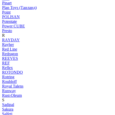
Pinart
Plan Toys (Таиланд)
Point
POLISAN
Potentate
Power CUBE
Presto
R
RAYDAY
Rayher
Red Line
Redragon
REEVES
REF
Reflex
ROTONDO
Rotring
Roubloff
Royal Talens
Runway
Rust-Oleum
S
Sadipal
Sakura
Salfeti