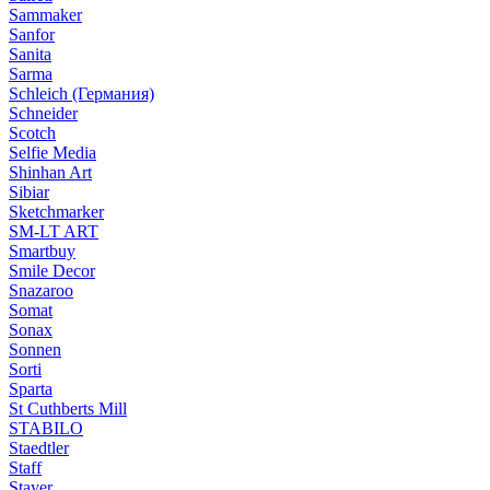
Sammaker
Sanfor
Sanita
Sarma
Schleich (Германия)
Schneider
Scotch
Selfie Media
Shinhan Art
Sibiar
Sketchmarker
SM-LT ART
Smartbuy
Smile Decor
Snazaroo
Somat
Sonax
Sonnen
Sorti
Sparta
St Cuthberts Mill
STABILO
Staedtler
Staff
Stayer