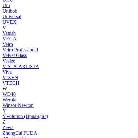
Uni
Unibob
Universal
UVEX
V
Vanish
VEGA
Veiro
Veiro Professional
Velvet Glass
Veslee
VISTA-ARTISTA
Viva
VIXEN
VTECH
W
WD40
Werola
Winsor-Newton
Y
YVolution (Ирландия)
Z
Zewa
ZhongCai FUDA