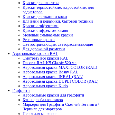
Краски для пластика
Краски термостойкие, жаростойкие, для
радиаторов
Краски для ткани и кожи
Для ванн и керамики, бытовой техники
Краски с эффектами
Краски с эффектом камня
Меловые смываемые краски
Резиновые краски
Светоотражающие, светорассеивающие
Для дорожной разметки
Аэрозольные краски RAL
Смотреть все краски RAL
Decorix RAL K5 Classic 520 мл
Аэрозольная краска MAXI COLOR (RAL)
Аэрозольная краска Bosny RAL
Аэрозольная краска INRAL (RAL)
Аэрозольная краска DUPLI COLOR (RAL)
Аэрозольная краска Kudo
Граффити
Аэрозольные краски для граффити
Кэпы для баллончиков
Маркеры для Граффити Скетчей Теггинга /
Чернила для маркеров
Перья для маркеров