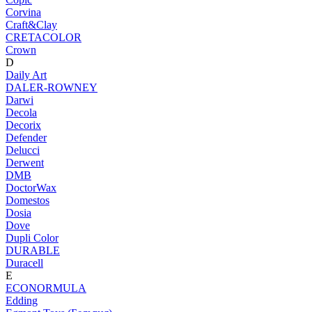
Corvina
Craft&Clay
CRETACOLOR
Crown
D
Daily Art
DALER-ROWNEY
Darwi
Decola
Decorix
Defender
Delucci
Derwent
DMB
DoctorWax
Domestos
Dosia
Dove
Dupli Color
DURABLE
Duracell
E
ECONORMULA
Edding