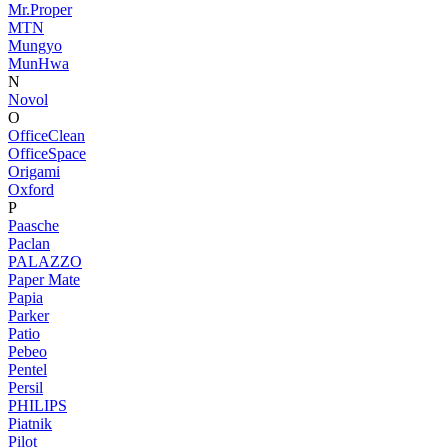
Mr.Proper
MTN
Mungyo
MunHwa
N
Novol
O
OfficeClean
OfficeSpace
Origami
Oxford
P
Paasche
Paclan
PALAZZO
Paper Mate
Papia
Parker
Patio
Pebeo
Pentel
Persil
PHILIPS
Piatnik
Pilot