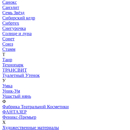
Санокс
Санэлит
Семь Звёзд
Сибирский кедр
Сибртех
Снегурочка
Солнце и луна
Сонет
Союз
Стамм
Т
Таир
Технопарк
ТРАНСВИТ
Туалетный Утенок
У
Умка
Уник-Ум
Ушастый нянь
Ф
Фабрика Театральной Косметики
ФАНТАЗЕР
Феникс-Премьер
Х
Художественные материалы