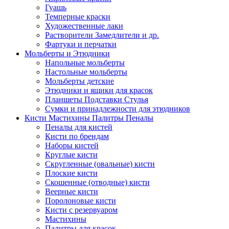
Гуашь
Темперные краски
Художественные лаки
Растворители Замедлители и др.
Фартуки и перчатки
Мольберты и Этюдники
Напольные мольберты
Настольные мольберты
Мольберты детские
Этюдники и ящики для красок
Планшеты Подставки Стулья
Сумки и принадлежности для этюдников
Кисти Мастихины Палитры Пеналы
Пеналы для кистей
Кисти по брендам
Наборы кистей
Круглые кисти
Скругленные (овальные) кисти
Плоские кисти
Скошенные (отводные) кисти
Веерные кисти
Поролоновые кисти
Кисти с резервуаром
Мастихины
Палитры для красок