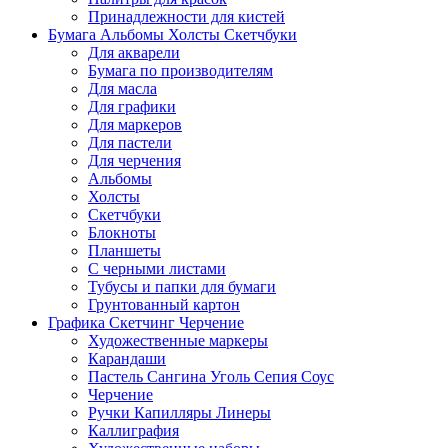
Принадлежности для кистей
Бумага Альбомы Холсты Скетчбуки
Для акварели
Бумага по производителям
Для масла
Для графики
Для маркеров
Для пастели
Для черчения
Альбомы
Холсты
Скетчбуки
Блокноты
Планшеты
С черными листами
Тубусы и папки для бумаги
Грунтованный картон
Графика Скетчинг Черчение
Художественные маркеры
Карандаши
Пастель Сангина Уголь Сепия Соус
Черчение
Ручки Капилляры Линеры
Каллиграфия