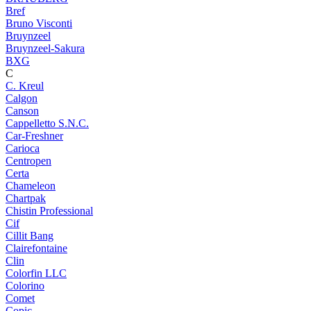
Bref
Bruno Visconti
Bruynzeel
Bruynzeel-Sakura
BXG
C
C. Kreul
Calgon
Canson
Cappelletto S.N.C.
Car-Freshner
Carioca
Centropen
Certa
Chameleon
Chartpak
Chistin Professional
Cif
Cillit Bang
Clairefontaine
Clin
Colorfin LLC
Colorino
Comet
Copic