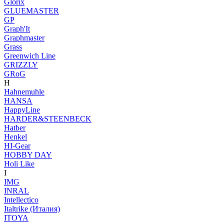
Glorix
GLUEMASTER
GP
Graph'It
Graphmaster
Grass
Greenwich Line
GRIZZLY
GRoG
H
Hahnemuhle
HANSA
HappyLine
HARDER&STEENBECK
Hatber
Henkel
HI-Gear
HOBBY DAY
Holi Like
I
IMG
INRAL
Intellectico
Italtrike (Италия)
ITOYA