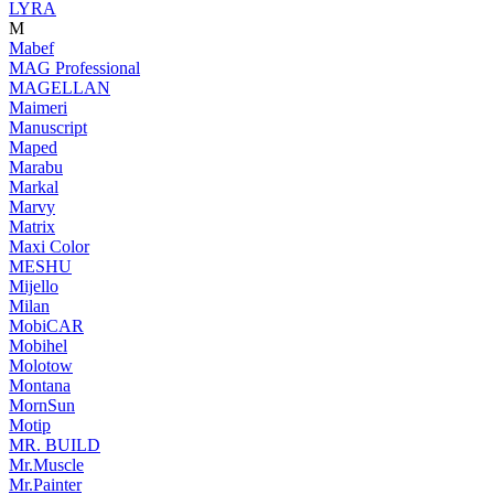
LYRA
M
Mabef
MAG Professional
MAGELLAN
Maimeri
Manuscript
Maped
Marabu
Markal
Marvy
Matrix
Maxi Color
MESHU
Mijello
Milan
MobiCAR
Mobihel
Molotow
Montana
MornSun
Motip
MR. BUILD
Mr.Muscle
Mr.Painter