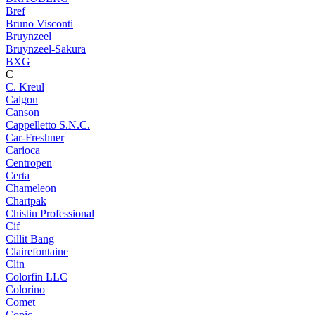
Bref
Bruno Visconti
Bruynzeel
Bruynzeel-Sakura
BXG
C
C. Kreul
Calgon
Canson
Cappelletto S.N.C.
Car-Freshner
Carioca
Centropen
Certa
Chameleon
Chartpak
Chistin Professional
Cif
Cillit Bang
Clairefontaine
Clin
Colorfin LLC
Colorino
Comet
Copic