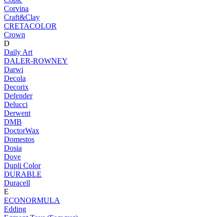
Corvina
Craft&Clay
CRETACOLOR
Crown
D
Daily Art
DALER-ROWNEY
Darwi
Decola
Decorix
Defender
Delucci
Derwent
DMB
DoctorWax
Domestos
Dosia
Dove
Dupli Color
DURABLE
Duracell
E
ECONORMULA
Edding