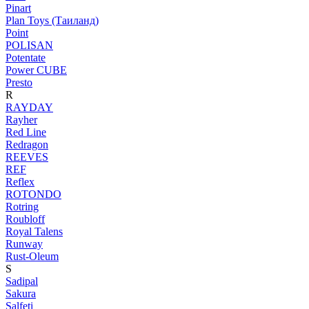
Pinart
Plan Toys (Таиланд)
Point
POLISAN
Potentate
Power CUBE
Presto
R
RAYDAY
Rayher
Red Line
Redragon
REEVES
REF
Reflex
ROTONDO
Rotring
Roubloff
Royal Talens
Runway
Rust-Oleum
S
Sadipal
Sakura
Salfeti