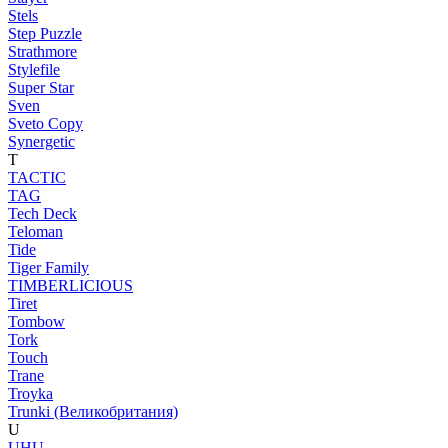
Stels
Step Puzzle
Strathmore
Stylefile
Super Star
Sven
Sveto Copy
Synergetic
T
TACTIC
TAG
Tech Deck
Teloman
Tide
Tiger Family
TIMBERLICIOUS
Tiret
Tombow
Tork
Touch
Trane
Troyka
Trunki (Великобритания)
U
UHU