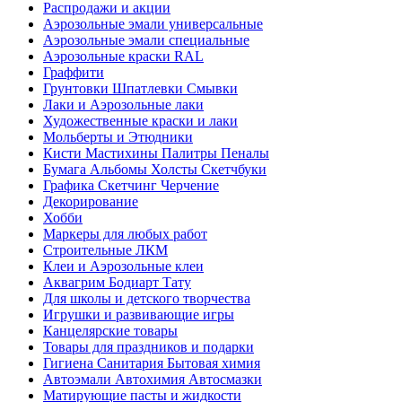
Распродажи и акции
Аэрозольные эмали универсальные
Аэрозольные эмали специальные
Аэрозольные краски RAL
Граффити
Грунтовки Шпатлевки Смывки
Лаки и Аэрозольные лаки
Художественные краски и лаки
Мольберты и Этюдники
Кисти Мастихины Палитры Пеналы
Бумага Альбомы Холсты Скетчбуки
Графика Скетчинг Черчение
Декорирование
Хобби
Маркеры для любых работ
Строительные ЛКМ
Клеи и Аэрозольные клеи
Аквагрим Бодиарт Тату
Для школы и детского творчества
Игрушки и развивающие игры
Канцелярские товары
Товары для праздников и подарки
Гигиена Санитария Бытовая химия
Автоэмали Автохимия Автосмазки
Матирующие пасты и жидкости