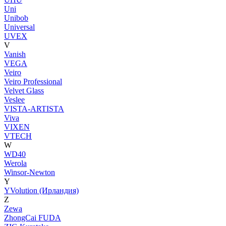
Uni
Unibob
Universal
UVEX
V
Vanish
VEGA
Veiro
Veiro Professional
Velvet Glass
Veslee
VISTA-ARTISTA
Viva
VIXEN
VTECH
W
WD40
Werola
Winsor-Newton
Y
YVolution (Ирландия)
Z
Zewa
ZhongCai FUDA