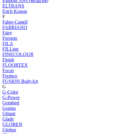
Egmont Toys (Бельгия)
ELTRANS
Erich Krause
F
Faber-Castell
FABRIANO
Fairy
Ferrario
FILA
FILLinn
FINECOLOUR
Finish
FLOORTEX
Focus
Freshco
FUSION BodyArt
G
G-Color
G-Power
Gembird
Genius
Ghiant
Glade
GLOBEN
Globus