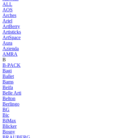
ALL
AOS
Arches
Ariel
ArtBerry
Artisticks
ArtSpace
Aura
Azienda
AМRA
B
B-PACK
Bagi
Ballet
Bams
Beifa
Belle Arti
Belton
Berlingo
BG
Bic
BiMax
Blicker
Bosny
BRAUBERG