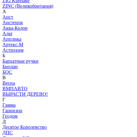
ZIG Kuretake
ZINC (Великобритания)
А
Аист
Аистенок
Аква-Колор
Альт
Апплика
Артекс-М
Астрохим
Б
Бархатные ручки
Биолан
БОС
В
Весна
ВМПАВТО
ВЫРАСТИ ДЕРЕВО!
Г
Гамма
Гарнизон
Геодом
Д
Десятое Королевство
ДПС