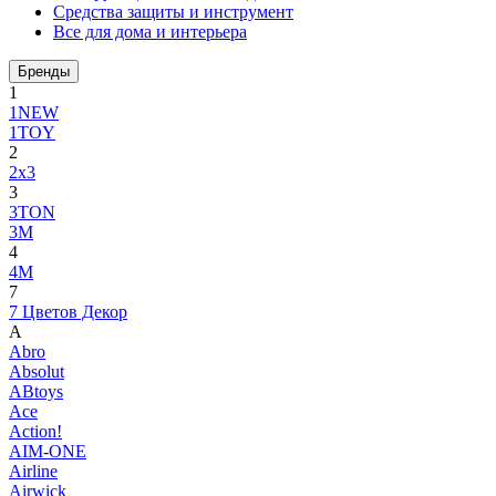
Средства защиты и инструмент
Все для дома и интерьера
Бренды
1
1NEW
1TOY
2
2x3
3
3TON
3М
4
4M
7
7 Цветов Декор
A
Abro
Absolut
ABtoys
Ace
Action!
AIM-ONE
Airline
Airwick