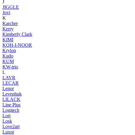
J
JIGGLE
Jovi
K
Karcher
Kerry
Kimberly Clark
KIMI
KOH-I-NOOR
Krylon
Kudo
KUM
KW-trio
L
LAVR
LECAR
Lenor
Levenhuk
LILACK
Line Plus
Logitech
Lori
Losk
Love2art
Luxor