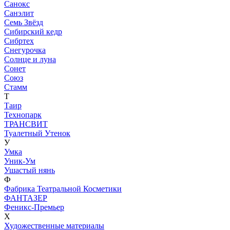
Санокс
Санэлит
Семь Звёзд
Сибирский кедр
Сибртех
Снегурочка
Солнце и луна
Сонет
Союз
Стамм
Т
Таир
Технопарк
ТРАНСВИТ
Туалетный Утенок
У
Умка
Уник-Ум
Ушастый нянь
Ф
Фабрика Театральной Косметики
ФАНТАЗЕР
Феникс-Премьер
Х
Художественные материалы