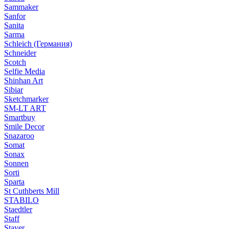
Sammaker
Sanfor
Sanita
Sarma
Schleich (Германия)
Schneider
Scotch
Selfie Media
Shinhan Art
Sibiar
Sketchmarker
SM-LT ART
Smartbuy
Smile Decor
Snazaroo
Somat
Sonax
Sonnen
Sorti
Sparta
St Cuthberts Mill
STABILO
Staedtler
Staff
Stayer