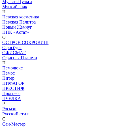
Мульти-Пульти
Мягкий знак
Н
Невская косметика
Невская Палитра
Новый Жемчуг
НПК «Астат»
О
ОСТРОВ СОКРОВИЩ
Офисбург
ОФИСМАГ
Офисная Планета
П
Пемолюкс
Пемос
Питер
ПИФАГОР
ПРЕСТИЖ
Прогресс
ПЧЕЛКА
Р
Росмэн
Русский стиль
С
Сан-Мастер