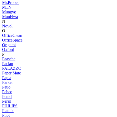
Mr.Proper
MTN
Mungyo
MunHwa
N
Novol
O
OfficeClean
OfficeSpace
Origami
Oxford
P
Paasche
Paclan
PALAZZO
Paper Mate
Papia
Parker
Patio
Pebeo
Pentel
Persil
PHILIPS
Piatnik
Pilot