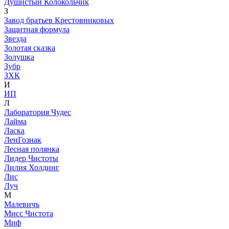
Душистый Колокольчик
З
Завод братьев Крестовниковых
Защитная формула
Звезда
Золотая сказка
Золушка
Зубр
ЗХК
И
ИП
Л
Лаборатория Чудес
Лайма
Ласка
ЛенГознак
Лесная полянка
Лидер Чистоты
Лилия Холдинг
Лис
Луч
М
Малевичъ
Мисс Чистота
Миф