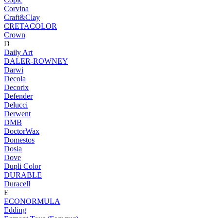
Corvina
Craft&Clay
CRETACOLOR
Crown
D
Daily Art
DALER-ROWNEY
Darwi
Decola
Decorix
Defender
Delucci
Derwent
DMB
DoctorWax
Domestos
Dosia
Dove
Dupli Color
DURABLE
Duracell
E
ECONORMULA
Edding