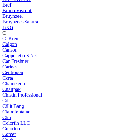
Bref
Bruno Visconti
Bruynzeel
Bruynzeel-Sakura
BXG
C
C. Kreul
Calgon
Canson
Cappelletto S.N.C.
Car-Freshner
Carioca
Centropen
Certa
Chameleon
Chartpak
Chistin Professional
Cif
Cillit Bang
Clairefontaine
Clin
Colorfin LLC
Colorino
Comet
Copic