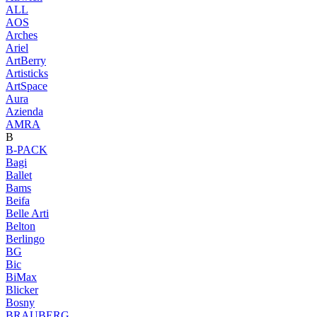
ALL
AOS
Arches
Ariel
ArtBerry
Artisticks
ArtSpace
Aura
Azienda
AМRA
B
B-PACK
Bagi
Ballet
Bams
Beifa
Belle Arti
Belton
Berlingo
BG
Bic
BiMax
Blicker
Bosny
BRAUBERG