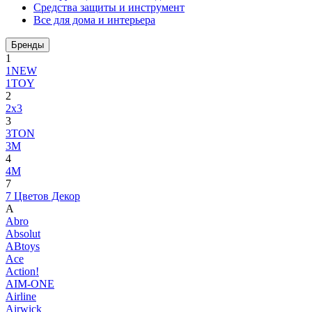
Средства защиты и инструмент
Все для дома и интерьера
Бренды
1
1NEW
1TOY
2
2x3
3
3TON
3М
4
4M
7
7 Цветов Декор
A
Abro
Absolut
ABtoys
Ace
Action!
AIM-ONE
Airline
Airwick