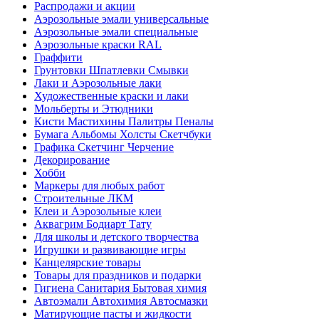
Распродажи и акции
Аэрозольные эмали универсальные
Аэрозольные эмали специальные
Аэрозольные краски RAL
Граффити
Грунтовки Шпатлевки Смывки
Лаки и Аэрозольные лаки
Художественные краски и лаки
Мольберты и Этюдники
Кисти Мастихины Палитры Пеналы
Бумага Альбомы Холсты Скетчбуки
Графика Скетчинг Черчение
Декорирование
Хобби
Маркеры для любых работ
Строительные ЛКМ
Клеи и Аэрозольные клеи
Аквагрим Бодиарт Тату
Для школы и детского творчества
Игрушки и развивающие игры
Канцелярские товары
Товары для праздников и подарки
Гигиена Санитария Бытовая химия
Автоэмали Автохимия Автосмазки
Матирующие пасты и жидкости