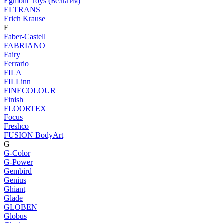
Egmont Toys (Бельгия)
ELTRANS
Erich Krause
F
Faber-Castell
FABRIANO
Fairy
Ferrario
FILA
FILLinn
FINECOLOUR
Finish
FLOORTEX
Focus
Freshco
FUSION BodyArt
G
G-Color
G-Power
Gembird
Genius
Ghiant
Glade
GLOBEN
Globus