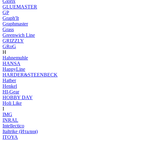
Glorix
GLUEMASTER
GP
Graph'It
Graphmaster
Grass
Greenwich Line
GRIZZLY
GRoG
H
Hahnemuhle
HANSA
HappyLine
HARDER&STEENBECK
Hatber
Henkel
HI-Gear
HOBBY DAY
Holi Like
I
IMG
INRAL
Intellectico
Italtrike (Италия)
ITOYA