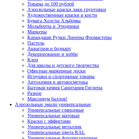
Товары до 100 рублей
Аэрозольные краски лаки грунтовки
Художественные краски и кисти
Бумага Холсты Альбомы
Мольберты и Этюдники
Маркеры
Карандаши Ручки Линеры Фломастеры
Пастель
Аквагрим и бодиарт
Декорирование и хобби
Клеи
Для школы и детского творчества
Офисные маркерные доски
Игрушки и спортивные товары
Автохимия и автокосметика
Бытовая химия Санитария Гигиена
Разное
Максимум баллов!
Аэрозольные эмали универсальные
Универсальные глянцевые
Универсальные матовые
Краски с эффектами
Универсальные металлик
Универсальные цвета RAL
Универсальные флуоресцентные