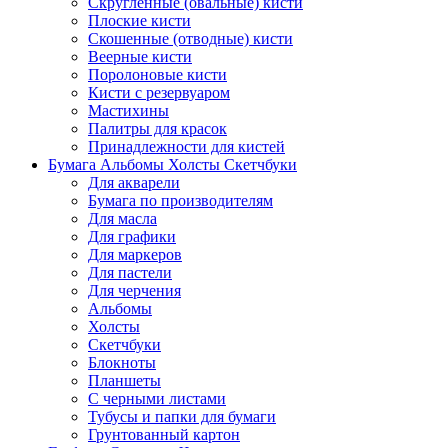
Скругленные (овальные) кисти
Плоские кисти
Скошенные (отводные) кисти
Веерные кисти
Поролоновые кисти
Кисти с резервуаром
Мастихины
Палитры для красок
Принадлежности для кистей
Бумага Альбомы Холсты Скетчбуки
Для акварели
Бумага по производителям
Для масла
Для графики
Для маркеров
Для пастели
Для черчения
Альбомы
Холсты
Скетчбуки
Блокноты
Планшеты
С черными листами
Тубусы и папки для бумаги
Грунтованный картон