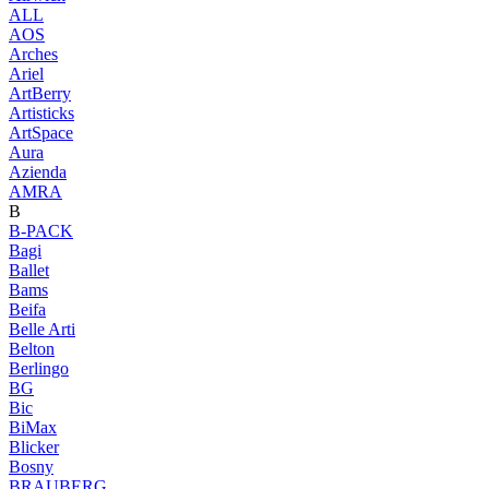
ALL
AOS
Arches
Ariel
ArtBerry
Artisticks
ArtSpace
Aura
Azienda
AМRA
B
B-PACK
Bagi
Ballet
Bams
Beifa
Belle Arti
Belton
Berlingo
BG
Bic
BiMax
Blicker
Bosny
BRAUBERG