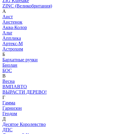
ZIG Kuretake
ZINC (Великобритания)
А
Аист
Аистенок
Аква-Колор
Альт
Апплика
Артекс-М
Астрохим
Б
Бархатные ручки
Биолан
БОС
В
Весна
ВМПАВТО
ВЫРАСТИ ДЕРЕВО!
Г
Гамма
Гарнизон
Геодом
Д
Десятое Королевство
ДПС