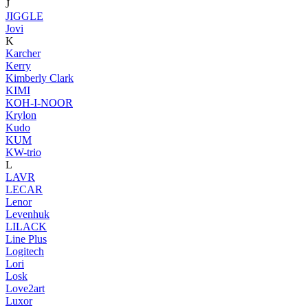
J
JIGGLE
Jovi
K
Karcher
Kerry
Kimberly Clark
KIMI
KOH-I-NOOR
Krylon
Kudo
KUM
KW-trio
L
LAVR
LECAR
Lenor
Levenhuk
LILACK
Line Plus
Logitech
Lori
Losk
Love2art
Luxor