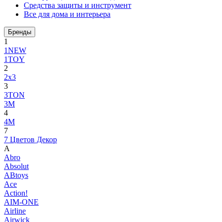
Средства защиты и инструмент
Все для дома и интерьера
Бренды
1
1NEW
1TOY
2
2x3
3
3TON
3М
4
4M
7
7 Цветов Декор
A
Abro
Absolut
ABtoys
Ace
Action!
AIM-ONE
Airline
Airwick