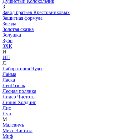
Душистый Колокольчик
З
Завод братьев Крестовниковых
Защитная формула
Звезда
Золотая сказка
Золушка
Зубр
ЗХК
И
ИП
Л
Лаборатория Чудес
Лайма
Ласка
ЛенГознак
Лесная полянка
Лидер Чистоты
Лилия Холдинг
Лис
Луч
М
Малевичъ
Мисс Чистота
Миф