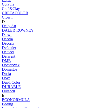
Corvina
Craft&Clay
CRETACOLOR
Crown
D
Daily Art
DALER-ROWNEY
Darwi
Decola
Decorix
Defender
Delucci
Derwent
DMB
DoctorWax
Domestos
Dosia
Dove
Dupli Color
DURABLE
Duracell
E
ECONORMULA
Edding