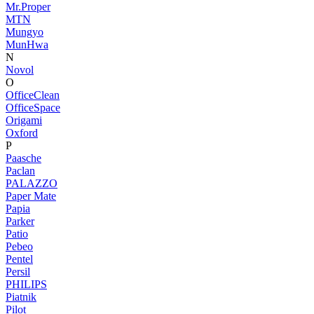
Mr.Proper
MTN
Mungyo
MunHwa
N
Novol
O
OfficeClean
OfficeSpace
Origami
Oxford
P
Paasche
Paclan
PALAZZO
Paper Mate
Papia
Parker
Patio
Pebeo
Pentel
Persil
PHILIPS
Piatnik
Pilot