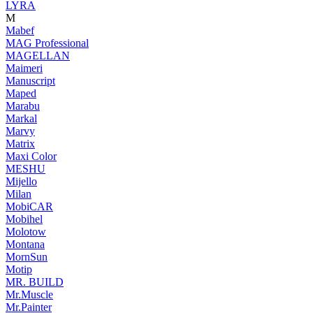
LYRA
M
Mabef
MAG Professional
MAGELLAN
Maimeri
Manuscript
Maped
Marabu
Markal
Marvy
Matrix
Maxi Color
MESHU
Mijello
Milan
MobiCAR
Mobihel
Molotow
Montana
MornSun
Motip
MR. BUILD
Mr.Muscle
Mr.Painter