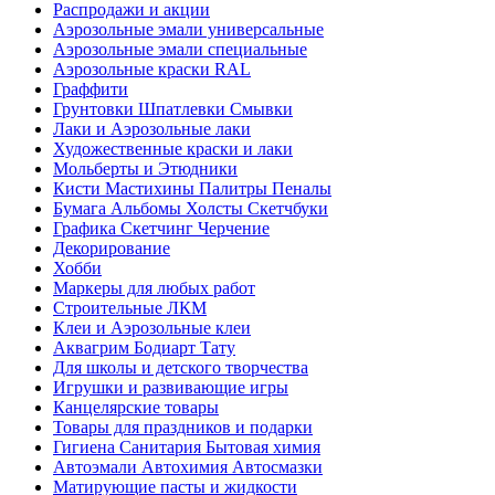
Распродажи и акции
Аэрозольные эмали универсальные
Аэрозольные эмали специальные
Аэрозольные краски RAL
Граффити
Грунтовки Шпатлевки Смывки
Лаки и Аэрозольные лаки
Художественные краски и лаки
Мольберты и Этюдники
Кисти Мастихины Палитры Пеналы
Бумага Альбомы Холсты Скетчбуки
Графика Скетчинг Черчение
Декорирование
Хобби
Маркеры для любых работ
Строительные ЛКМ
Клеи и Аэрозольные клеи
Аквагрим Бодиарт Тату
Для школы и детского творчества
Игрушки и развивающие игры
Канцелярские товары
Товары для праздников и подарки
Гигиена Санитария Бытовая химия
Автоэмали Автохимия Автосмазки
Матирующие пасты и жидкости