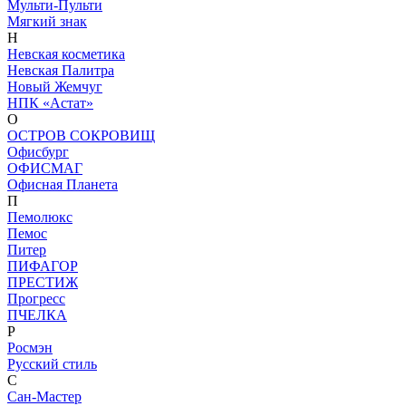
Мульти-Пульти
Мягкий знак
Н
Невская косметика
Невская Палитра
Новый Жемчуг
НПК «Астат»
О
ОСТРОВ СОКРОВИЩ
Офисбург
ОФИСМАГ
Офисная Планета
П
Пемолюкс
Пемос
Питер
ПИФАГОР
ПРЕСТИЖ
Прогресс
ПЧЕЛКА
Р
Росмэн
Русский стиль
С
Сан-Мастер