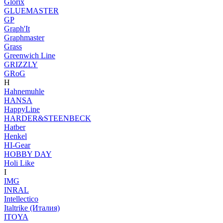
Glorix
GLUEMASTER
GP
Graph'It
Graphmaster
Grass
Greenwich Line
GRIZZLY
GRoG
H
Hahnemuhle
HANSA
HappyLine
HARDER&STEENBECK
Hatber
Henkel
HI-Gear
HOBBY DAY
Holi Like
I
IMG
INRAL
Intellectico
Italtrike (Италия)
ITOYA