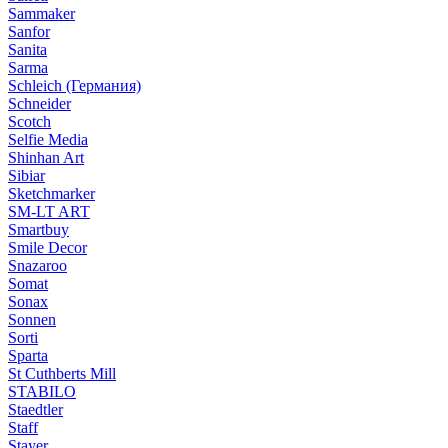
Sammaker
Sanfor
Sanita
Sarma
Schleich (Германия)
Schneider
Scotch
Selfie Media
Shinhan Art
Sibiar
Sketchmarker
SM-LT ART
Smartbuy
Smile Decor
Snazaroo
Somat
Sonax
Sonnen
Sorti
Sparta
St Cuthberts Mill
STABILO
Staedtler
Staff
Stayer