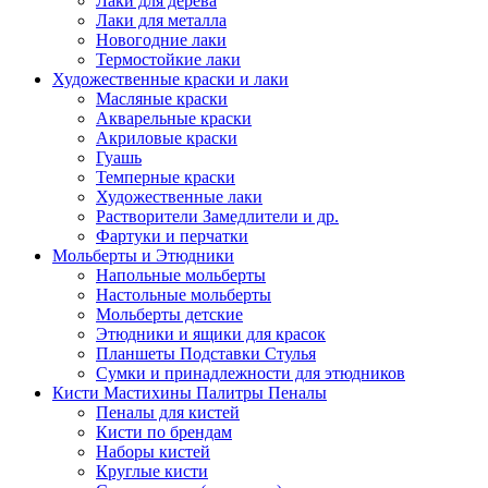
Лаки для дерева
Лаки для металла
Новогодние лаки
Термостойкие лаки
Художественные краски и лаки
Масляные краски
Акварельные краски
Акриловые краски
Гуашь
Темперные краски
Художественные лаки
Растворители Замедлители и др.
Фартуки и перчатки
Мольберты и Этюдники
Напольные мольберты
Настольные мольберты
Мольберты детские
Этюдники и ящики для красок
Планшеты Подставки Стулья
Сумки и принадлежности для этюдников
Кисти Мастихины Палитры Пеналы
Пеналы для кистей
Кисти по брендам
Наборы кистей
Круглые кисти