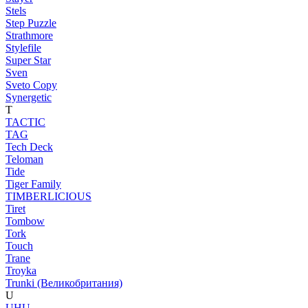
Stels
Step Puzzle
Strathmore
Stylefile
Super Star
Sven
Sveto Copy
Synergetic
T
TACTIC
TAG
Tech Deck
Teloman
Tide
Tiger Family
TIMBERLICIOUS
Tiret
Tombow
Tork
Touch
Trane
Troyka
Trunki (Великобритания)
U
UHU