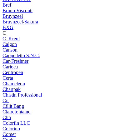
Bref
Bruno Visconti
Bruynzeel
Bruynzeel-Sakura
BXG
C
C. Kreul
Calgon
Canson
Cappelletto S.N.C.
Car-Freshner
Carioca
Centropen
Certa
Chameleon
Chartpak
Chistin Professional
Cif
Cillit Bang
Clairefontaine
Clin
Colorfin LLC
Colorino
Comet
Copic