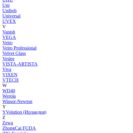
Uni
Unibob
Universal
UVEX
V
Vanish
VEGA
Veiro
Veiro Professional
Velvet Glass
Veslee
VISTA-ARTISTA
Viva
VIXEN
VTECH
W
WD40
Werola
Winsor-Newton
Y
YVolution (Ирландия)
Z
Zewa
ZhongCai FUDA