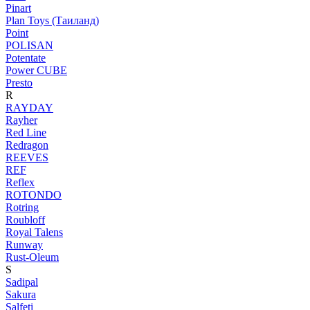
Pinart
Plan Toys (Таиланд)
Point
POLISAN
Potentate
Power CUBE
Presto
R
RAYDAY
Rayher
Red Line
Redragon
REEVES
REF
Reflex
ROTONDO
Rotring
Roubloff
Royal Talens
Runway
Rust-Oleum
S
Sadipal
Sakura
Salfeti