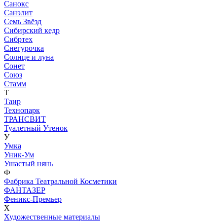
Санокс
Санэлит
Семь Звёзд
Сибирский кедр
Сибртех
Снегурочка
Солнце и луна
Сонет
Союз
Стамм
Т
Таир
Технопарк
ТРАНСВИТ
Туалетный Утенок
У
Умка
Уник-Ум
Ушастый нянь
Ф
Фабрика Театральной Косметики
ФАНТАЗЕР
Феникс-Премьер
Х
Художественные материалы