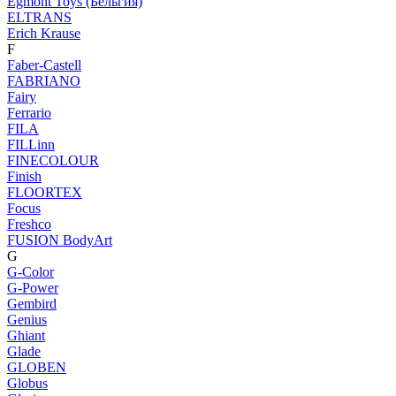
Egmont Toys (Бельгия)
ELTRANS
Erich Krause
F
Faber-Castell
FABRIANO
Fairy
Ferrario
FILA
FILLinn
FINECOLOUR
Finish
FLOORTEX
Focus
Freshco
FUSION BodyArt
G
G-Color
G-Power
Gembird
Genius
Ghiant
Glade
GLOBEN
Globus