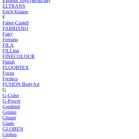
Egmont Toys (Бельгия)
ELTRANS
Erich Krause
F
Faber-Castell
FABRIANO
Fairy
Ferrario
FILA
FILLinn
FINECOLOUR
Finish
FLOORTEX
Focus
Freshco
FUSION BodyArt
G
G-Color
G-Power
Gembird
Genius
Ghiant
Glade
GLOBEN
Globus