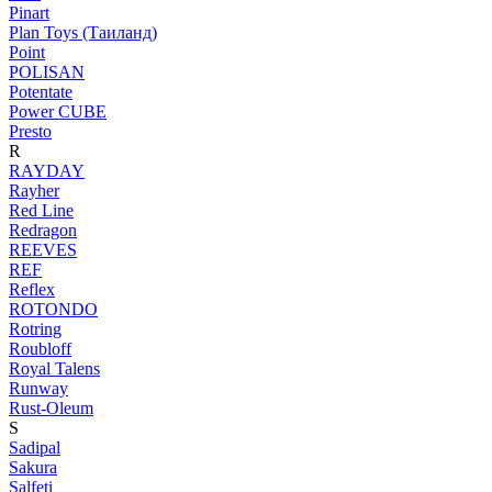
Pinart
Plan Toys (Таиланд)
Point
POLISAN
Potentate
Power CUBE
Presto
R
RAYDAY
Rayher
Red Line
Redragon
REEVES
REF
Reflex
ROTONDO
Rotring
Roubloff
Royal Talens
Runway
Rust-Oleum
S
Sadipal
Sakura
Salfeti