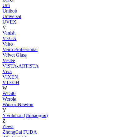
Uni
Unibob
Universal
UVEX
V
Vanish
VEGA
Veiro
Veiro Professional
Velvet Glass
Veslee
VISTA-ARTISTA
Viva
VIXEN
VTECH
W
WD40
Werola
Winsor-Newton
Y
YVolution (Ирландия)
Z
Zewa
ZhongCai FUDA