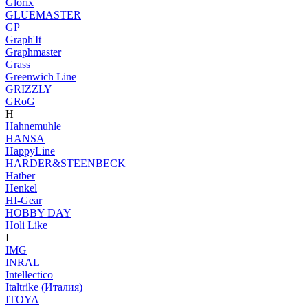
Glorix
GLUEMASTER
GP
Graph'It
Graphmaster
Grass
Greenwich Line
GRIZZLY
GRoG
H
Hahnemuhle
HANSA
HappyLine
HARDER&STEENBECK
Hatber
Henkel
HI-Gear
HOBBY DAY
Holi Like
I
IMG
INRAL
Intellectico
Italtrike (Италия)
ITOYA