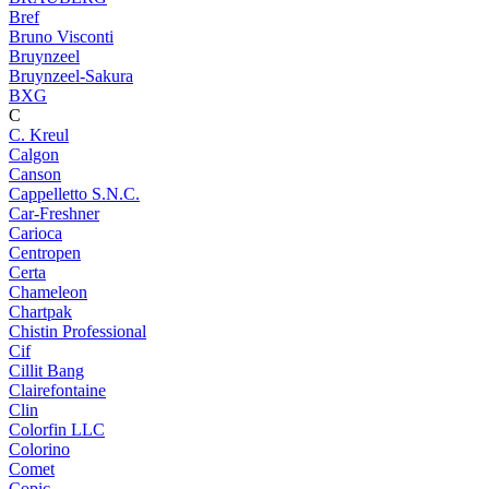
Bref
Bruno Visconti
Bruynzeel
Bruynzeel-Sakura
BXG
C
C. Kreul
Calgon
Canson
Cappelletto S.N.C.
Car-Freshner
Carioca
Centropen
Certa
Chameleon
Chartpak
Chistin Professional
Cif
Cillit Bang
Clairefontaine
Clin
Colorfin LLC
Colorino
Comet
Copic