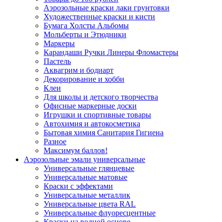
Аэрозольные краски лаки грунтовки
Художественные краски и кисти
Бумага Холсты Альбомы
Мольберты и Этюдники
Маркеры
Карандаши Ручки Линеры Фломастеры
Пастель
Аквагрим и бодиарт
Декорирование и хобби
Клеи
Для школы и детского творчества
Офисные маркерные доски
Игрушки и спортивные товары
Автохимия и автокосметика
Бытовая химия Санитария Гигиена
Разное
Максимум баллов!
Аэрозольные эмали универсальные
Универсальные глянцевые
Универсальные матовые
Краски с эффектами
Универсальные металлик
Универсальные цвета RAL
Универсальные флуоресцентные
Краски на водной основе