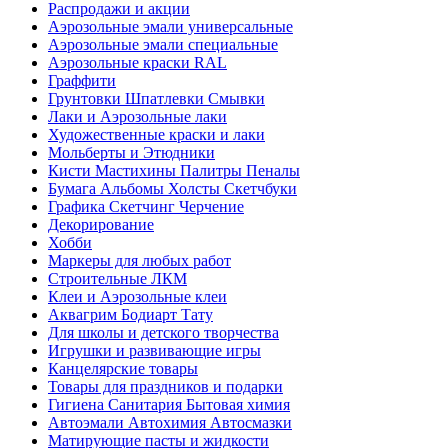
Распродажи и акции
Аэрозольные эмали универсальные
Аэрозольные эмали специальные
Аэрозольные краски RAL
Граффити
Грунтовки Шпатлевки Смывки
Лаки и Аэрозольные лаки
Художественные краски и лаки
Мольберты и Этюдники
Кисти Мастихины Палитры Пеналы
Бумага Альбомы Холсты Скетчбуки
Графика Скетчинг Черчение
Декорирование
Хобби
Маркеры для любых работ
Строительные ЛКМ
Клеи и Аэрозольные клеи
Аквагрим Бодиарт Тату
Для школы и детского творчества
Игрушки и развивающие игры
Канцелярские товары
Товары для праздников и подарки
Гигиена Санитария Бытовая химия
Автоэмали Автохимия Автосмазки
Матирующие пасты и жидкости