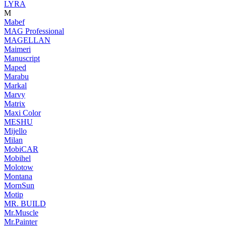
LYRA
M
Mabef
MAG Professional
MAGELLAN
Maimeri
Manuscript
Maped
Marabu
Markal
Marvy
Matrix
Maxi Color
MESHU
Mijello
Milan
MobiCAR
Mobihel
Molotow
Montana
MornSun
Motip
MR. BUILD
Mr.Muscle
Mr.Painter