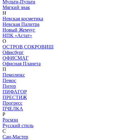
Мульти-Пульти
Мягкий знак
Н
Невская косметика
Невская Палитра
Новый Жемчуг
НПК «Астат»
О
ОСТРОВ СОКРОВИЩ
Офисбург
ОФИСМАГ
Офисная Планета
П
Пемолюкс
Пемос
Питер
ПИФАГОР
ПРЕСТИЖ
Прогресс
ПЧЕЛКА
Р
Росмэн
Русский стиль
С
Сан-Мастер