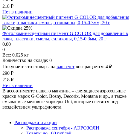
218 ₽
Нет в наличии
Фотолюминесцентный пигмент G-COLOR для добавления в
лаки, пластики, смолы, силиконы, 0,15-0,3мм, 20 г
0.00
0
Вес:
0.025 кг
Количество на складе:
0
Покупаете этот товар - на
ваш счет
возвращается:
4 ₽
290 ₽
218 ₽
Нет в наличии
В ассортименте нашего магазина – светящиеся аэрозольные
краски марок G-Color, Bosny, Decorix, Montana и др., а также
смываемые меловые маркеры Uni, которые светятся под
воздействием ультрафиолета.
Распродажи и акции
Распродажа сентября - АЭРОЗОЛИ
Товары до 100 рублей