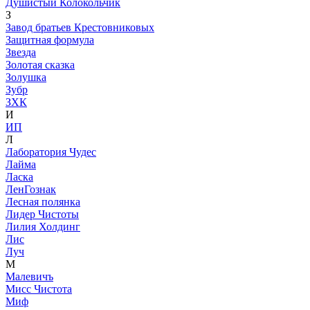
Душистый Колокольчик
З
Завод братьев Крестовниковых
Защитная формула
Звезда
Золотая сказка
Золушка
Зубр
ЗХК
И
ИП
Л
Лаборатория Чудес
Лайма
Ласка
ЛенГознак
Лесная полянка
Лидер Чистоты
Лилия Холдинг
Лис
Луч
М
Малевичъ
Мисс Чистота
Миф