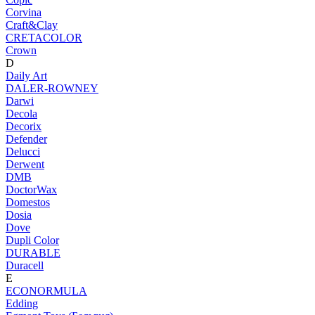
Corvina
Craft&Clay
CRETACOLOR
Crown
D
Daily Art
DALER-ROWNEY
Darwi
Decola
Decorix
Defender
Delucci
Derwent
DMB
DoctorWax
Domestos
Dosia
Dove
Dupli Color
DURABLE
Duracell
E
ECONORMULA
Edding