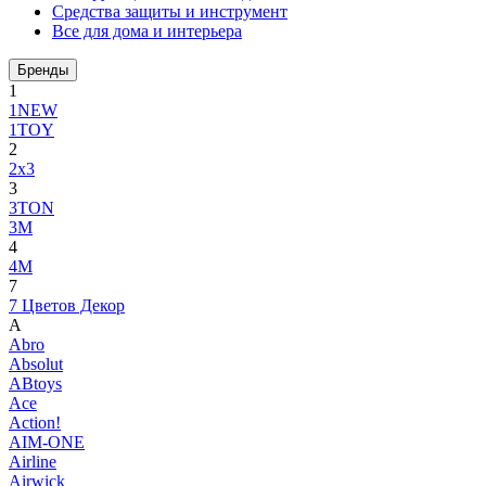
Средства защиты и инструмент
Все для дома и интерьера
Бренды
1
1NEW
1TOY
2
2x3
3
3TON
3М
4
4M
7
7 Цветов Декор
A
Abro
Absolut
ABtoys
Ace
Action!
AIM-ONE
Airline
Airwick