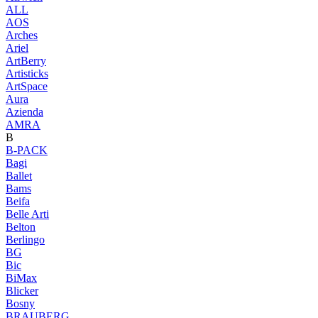
ALL
AOS
Arches
Ariel
ArtBerry
Artisticks
ArtSpace
Aura
Azienda
AМRA
B
B-PACK
Bagi
Ballet
Bams
Beifa
Belle Arti
Belton
Berlingo
BG
Bic
BiMax
Blicker
Bosny
BRAUBERG