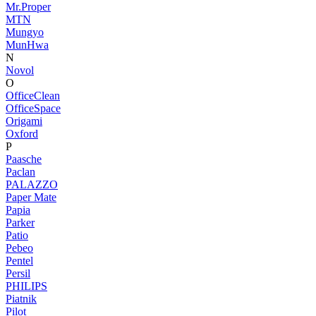
Mr.Proper
MTN
Mungyo
MunHwa
N
Novol
O
OfficeClean
OfficeSpace
Origami
Oxford
P
Paasche
Paclan
PALAZZO
Paper Mate
Papia
Parker
Patio
Pebeo
Pentel
Persil
PHILIPS
Piatnik
Pilot