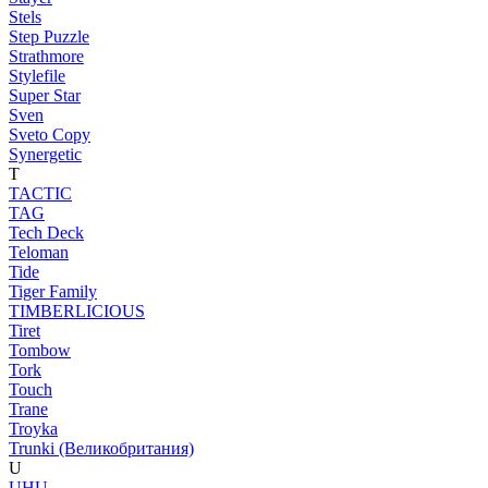
Stels
Step Puzzle
Strathmore
Stylefile
Super Star
Sven
Sveto Copy
Synergetic
T
TACTIC
TAG
Tech Deck
Teloman
Tide
Tiger Family
TIMBERLICIOUS
Tiret
Tombow
Tork
Touch
Trane
Troyka
Trunki (Великобритания)
U
UHU