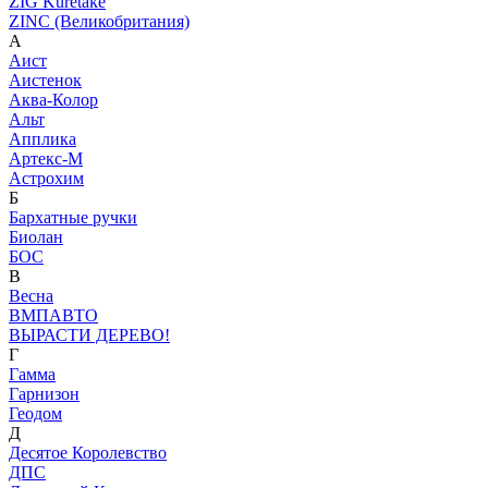
ZIG Kuretake
ZINC (Великобритания)
А
Аист
Аистенок
Аква-Колор
Альт
Апплика
Артекс-М
Астрохим
Б
Бархатные ручки
Биолан
БОС
В
Весна
ВМПАВТО
ВЫРАСТИ ДЕРЕВО!
Г
Гамма
Гарнизон
Геодом
Д
Десятое Королевство
ДПС