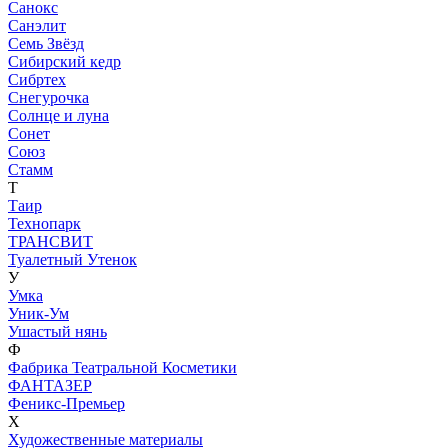
Санокс
Санэлит
Семь Звёзд
Сибирский кедр
Сибртех
Снегурочка
Солнце и луна
Сонет
Союз
Стамм
Т
Таир
Технопарк
ТРАНСВИТ
Туалетный Утенок
У
Умка
Уник-Ум
Ушастый нянь
Ф
Фабрика Театральной Косметики
ФАНТАЗЕР
Феникс-Премьер
Х
Художественные материалы