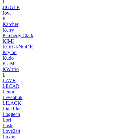
J
JIGGLE
Jovi
K
Karcher
Kerry
Kimberly Clark
KIMI
KOH-I-NOOR
Krylon
Kudo
KUM
KW-trio
L
LAVR
LECAR
Lenor
Levenhuk
LILACK
Line Plus
Logitech
Lori
Losk
Love2art
Luxor