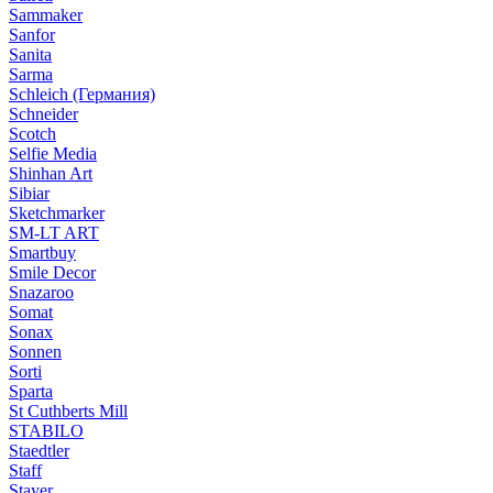
Sammaker
Sanfor
Sanita
Sarma
Schleich (Германия)
Schneider
Scotch
Selfie Media
Shinhan Art
Sibiar
Sketchmarker
SM-LT ART
Smartbuy
Smile Decor
Snazaroo
Somat
Sonax
Sonnen
Sorti
Sparta
St Cuthberts Mill
STABILO
Staedtler
Staff
Stayer