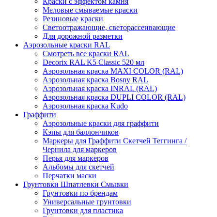
Краски с эффектом камня
Меловые смываемые краски
Резиновые краски
Светоотражающие, светорассеивающие
Для дорожной разметки
Аэрозольные краски RAL
Смотреть все краски RAL
Decorix RAL K5 Classic 520 мл
Аэрозольная краска MAXI COLOR (RAL)
Аэрозольная краска Bosny RAL
Аэрозольная краска INRAL (RAL)
Аэрозольная краска DUPLI COLOR (RAL)
Аэрозольная краска Kudo
Граффити
Аэрозольные краски для граффити
Кэпы для баллончиков
Маркеры для Граффити Скетчей Теггинга /
Чернила для маркеров
Перья для маркеров
Альбомы для скетчей
Перчатки маски
Грунтовки Шпатлевки Смывки
Грунтовки по брендам
Универсальные грунтовки
Грунтовки для пластика