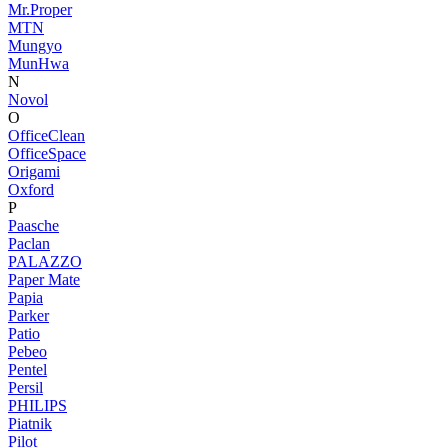
Mr.Proper
MTN
Mungyo
MunHwa
N
Novol
O
OfficeClean
OfficeSpace
Origami
Oxford
P
Paasche
Paclan
PALAZZO
Paper Mate
Papia
Parker
Patio
Pebeo
Pentel
Persil
PHILIPS
Piatnik
Pilot