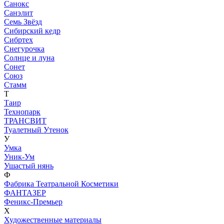
Санокс
Санэлит
Семь Звёзд
Сибирский кедр
Сибртех
Снегурочка
Солнце и луна
Сонет
Союз
Стамм
Т
Таир
Технопарк
ТРАНСВИТ
Туалетный Утенок
У
Умка
Уник-Ум
Ушастый нянь
Ф
Фабрика Театральной Косметики
ФАНТАЗЕР
Феникс-Премьер
Х
Художественные материалы