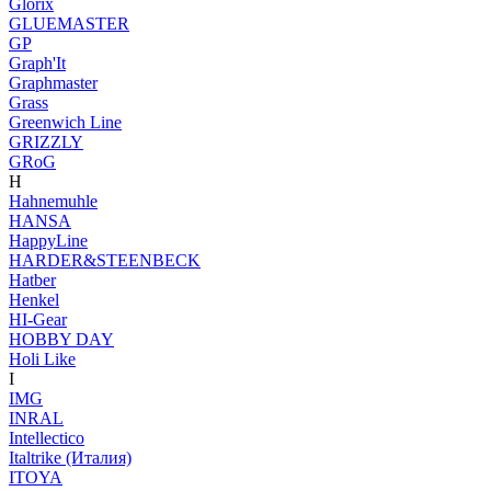
Glorix
GLUEMASTER
GP
Graph'It
Graphmaster
Grass
Greenwich Line
GRIZZLY
GRoG
H
Hahnemuhle
HANSA
HappyLine
HARDER&STEENBECK
Hatber
Henkel
HI-Gear
HOBBY DAY
Holi Like
I
IMG
INRAL
Intellectico
Italtrike (Италия)
ITOYA