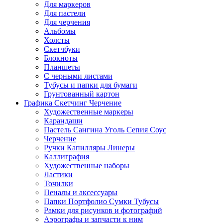
Для маркеров
Для пастели
Для черчения
Альбомы
Холсты
Скетчбуки
Блокноты
Планшеты
С черными листами
Тубусы и папки для бумаги
Грунтованный картон
Графика Скетчинг Черчение
Художественные маркеры
Карандаши
Пастель Сангина Уголь Сепия Соус
Черчение
Ручки Капилляры Линеры
Каллиграфия
Художественные наборы
Ластики
Точилки
Пеналы и аксессуары
Папки Портфолио Сумки Тубусы
Рамки для рисунков и фотографий
Аэрографы и запчасти к ним