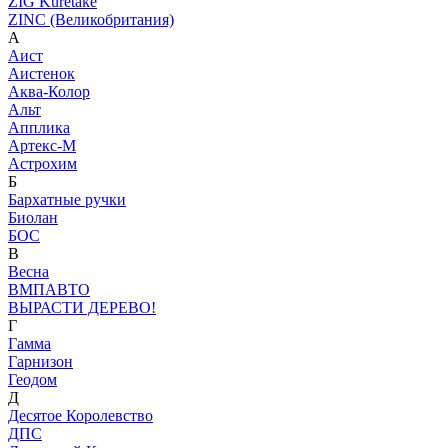
ZIG Kuretake
ZINC (Великобритания)
А
Аист
Аистенок
Аква-Колор
Альт
Апплика
Артекс-М
Астрохим
Б
Бархатные ручки
Биолан
БОС
В
Весна
ВМПАВТО
ВЫРАСТИ ДЕРЕВО!
Г
Гамма
Гарнизон
Геодом
Д
Десятое Королевство
ДПС