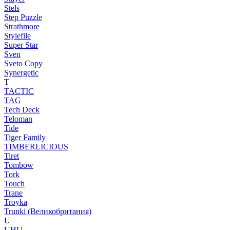
Stels
Step Puzzle
Strathmore
Stylefile
Super Star
Sven
Sveto Copy
Synergetic
T
TACTIC
TAG
Tech Deck
Teloman
Tide
Tiger Family
TIMBERLICIOUS
Tiret
Tombow
Tork
Touch
Trane
Troyka
Trunki (Великобритания)
U
UHU