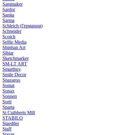
Sammaker
Sanfor
Sanita
Sarma
Schleich (Германия)
Schneider
Scotch
Selfie Media
Shinhan Art
Sibiar
Sketchmarker
SM-LT ART
Smartbuy
Smile Decor
Snazaroo
Somat
Sonax
Sonnen
Sorti
Sparta
St Cuthberts Mill
STABILO
Staedtler
Staff
Stayer