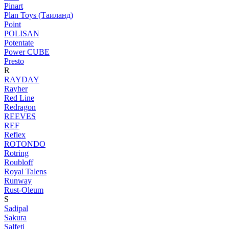
Pinart
Plan Toys (Таиланд)
Point
POLISAN
Potentate
Power CUBE
Presto
R
RAYDAY
Rayher
Red Line
Redragon
REEVES
REF
Reflex
ROTONDO
Rotring
Roubloff
Royal Talens
Runway
Rust-Oleum
S
Sadipal
Sakura
Salfeti