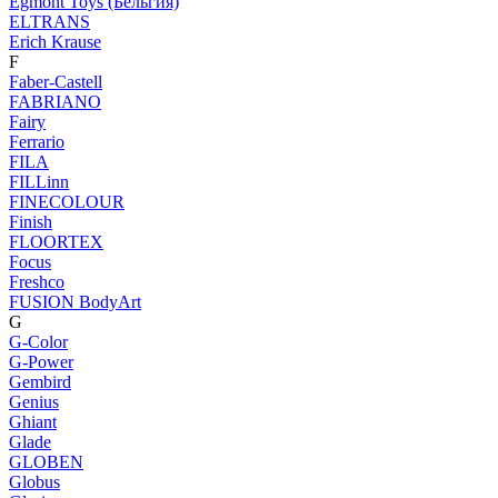
Egmont Toys (Бельгия)
ELTRANS
Erich Krause
F
Faber-Castell
FABRIANO
Fairy
Ferrario
FILA
FILLinn
FINECOLOUR
Finish
FLOORTEX
Focus
Freshco
FUSION BodyArt
G
G-Color
G-Power
Gembird
Genius
Ghiant
Glade
GLOBEN
Globus