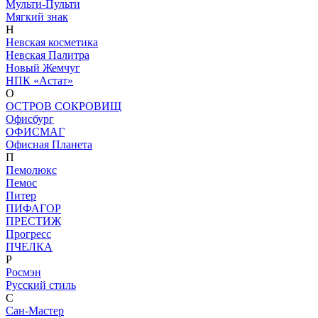
Мульти-Пульти
Мягкий знак
Н
Невская косметика
Невская Палитра
Новый Жемчуг
НПК «Астат»
О
ОСТРОВ СОКРОВИЩ
Офисбург
ОФИСМАГ
Офисная Планета
П
Пемолюкс
Пемос
Питер
ПИФАГОР
ПРЕСТИЖ
Прогресс
ПЧЕЛКА
Р
Росмэн
Русский стиль
С
Сан-Мастер