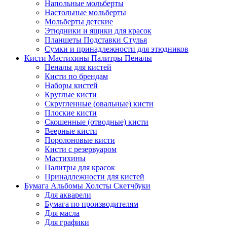
Напольные мольберты
Настольные мольберты
Мольберты детские
Этюдники и ящики для красок
Планшеты Подставки Стулья
Сумки и принадлежности для этюдников
Кисти Мастихины Палитры Пеналы
Пеналы для кистей
Кисти по брендам
Наборы кистей
Круглые кисти
Скругленные (овальные) кисти
Плоские кисти
Скошенные (отводные) кисти
Веерные кисти
Поролоновые кисти
Кисти с резервуаром
Мастихины
Палитры для красок
Принадлежности для кистей
Бумага Альбомы Холсты Скетчбуки
Для акварели
Бумага по производителям
Для масла
Для графики