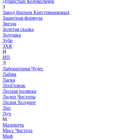
Душистый Колокольчик
З
Завод братьев Крестовниковых
Защитная формула
Звезда
Золотая сказка
Золушка
Зубр
ЗХК
И
ИП
Л
Лаборатория Чудес
Лайма
Ласка
ЛенГознак
Лесная полянка
Лидер Чистоты
Лилия Холдинг
Лис
Луч
М
Малевичъ
Мисс Чистота
Миф