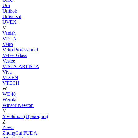
Uni
Unibob
Universal
UVEX
V
Vanish
VEGA
Veiro
Veiro Professional
Velvet Glass
Veslee
VISTA-ARTISTA
Viva
VIXEN
VTECH
W
WD40
Werola
Winsor-Newton
Y
YVolution (Ирландия)
Z
Zewa
ZhongCai FUDA