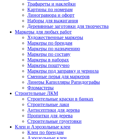
Трафареты и наклейки
Картины по номерам
Линогравюра и офорт
Наборы для выжигания
Деревянные заготовки для творчества
Маркеры для любых работ
Художественные маркеры
Маркеры по брендам
Маркеры по назначению
Маркеры по составу
Маркеры в наборах
Маркеры поштучно
Маркеры под заправку и чернила
Сменные перья для маркеров
Линеры Капилляры Рапидографы
Фломастеры
Строительные ЛКМ
Строительные краски в банках
Строительные лаки
Антисептики для дерева
Пропитки для дерева
Строительные грунтовки
Клеи и Аэрозольные клеи
Клеи по брендам
Аэрозольные клеи