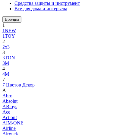
Средства защиты и инструмент
Все для дома и интерьера
Бренды
1
1NEW
1TOY
2
2x3
3
3TON
3М
4
4M
7
7 Цветов Декор
A
Abro
Absolut
ABtoys
Ace
Action!
AIM-ONE
Airline
Airwick