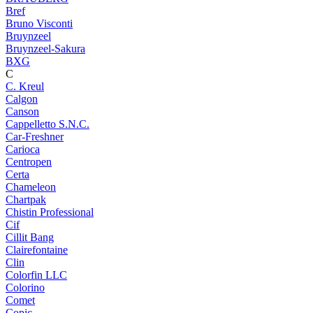
Bref
Bruno Visconti
Bruynzeel
Bruynzeel-Sakura
BXG
C
C. Kreul
Calgon
Canson
Cappelletto S.N.C.
Car-Freshner
Carioca
Centropen
Certa
Chameleon
Chartpak
Chistin Professional
Cif
Cillit Bang
Clairefontaine
Clin
Colorfin LLC
Colorino
Comet
Copic