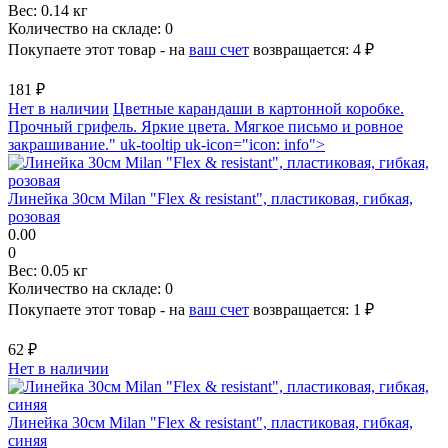
Вес:
0.14 кг
Количество на складе:
0
Покупаете этот товар - на
ваш счет
возвращается:
4 ₽
181 ₽
Нет в наличии
Цветные карандаши в картонной коробке.
Прочный грифель. Яркие цвета. Мягкое письмо и ровное
закрашивание." uk-tooltip uk-icon="icon: info">
Линейка 30см Milan "Flex & resistant", пластиковая, гибкая,
розовая
0.00
0
Вес:
0.05 кг
Количество на складе:
0
Покупаете этот товар - на
ваш счет
возвращается:
1 ₽
62 ₽
Нет в наличии
Линейка 30см Milan "Flex & resistant", пластиковая, гибкая,
синяя