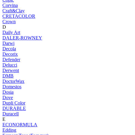
Corvina
Craft&Clay
CRETACOLOR
Crown
D
Daily Art
DALER-ROWNEY
Darwi
Decola
Decorix
Defender
Delucci
Derwent
DMB
DoctorWax
Domestos
Dosia
Dove
Dupli Color
DURABLE
Duracell
E
ECONORMULA
Edding