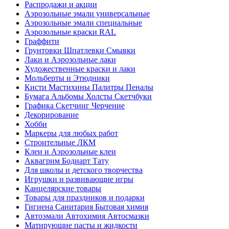
Распродажи и акции
Аэрозольные эмали универсальные
Аэрозольные эмали специальные
Аэрозольные краски RAL
Граффити
Грунтовки Шпатлевки Смывки
Лаки и Аэрозольные лаки
Художественные краски и лаки
Мольберты и Этюдники
Кисти Мастихины Палитры Пеналы
Бумага Альбомы Холсты Скетчбуки
Графика Скетчинг Черчение
Декорирование
Хобби
Маркеры для любых работ
Строительные ЛКМ
Клеи и Аэрозольные клеи
Аквагрим Бодиарт Тату
Для школы и детского творчества
Игрушки и развивающие игры
Канцелярские товары
Товары для праздников и подарки
Гигиена Санитария Бытовая химия
Автоэмали Автохимия Автосмазки
Матирующие пасты и жидкости