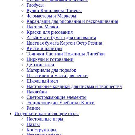
Глобусы
Ручки Капилляры Линеры
Фломастеры и Маркеры
Карандаши для рисования и раскрашивания
Пастель Мелки
Краски для рисования
Альбомы и бумага для рисования
Цветная бумага Картон Фетр Резина
Кисти и палитры
Точилки Ластики Ножницы Линейки
Циркули и готовальни
Детские клеи
Материалы для поделок
Пластилин и масса для лепки
Школьный мел
Настольные коврики для письма и творчества
Наклейки
Светоотражающие элементы
Энциклопедии Учебники Книги
Разное
Игрушки и развивающие игры
Настольные игры
Пазлы
Конструкторы