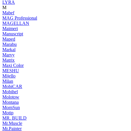
LYRA
M
Mabef
MAG Professional
MAGELLAN
Maimeri
Manuscript
Maped
Marabu
Markal
Marvy
Matrix
Maxi Color
MESHU
Mijello
Milan
MobiCAR
Mobihel
Molotow
Montana
MornSun
Motip
MR. BUILD
Mr.Muscle
Mr.Painter