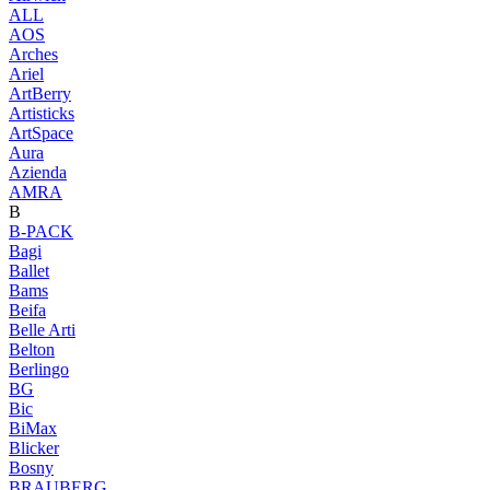
ALL
AOS
Arches
Ariel
ArtBerry
Artisticks
ArtSpace
Aura
Azienda
AМRA
B
B-PACK
Bagi
Ballet
Bams
Beifa
Belle Arti
Belton
Berlingo
BG
Bic
BiMax
Blicker
Bosny
BRAUBERG