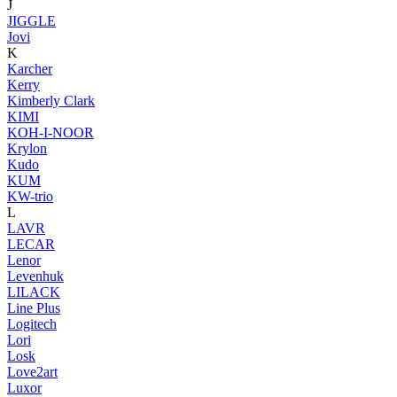
J
JIGGLE
Jovi
K
Karcher
Kerry
Kimberly Clark
KIMI
KOH-I-NOOR
Krylon
Kudo
KUM
KW-trio
L
LAVR
LECAR
Lenor
Levenhuk
LILACK
Line Plus
Logitech
Lori
Losk
Love2art
Luxor