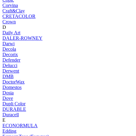
Corvina
Craft&Clay
CRETACOLOR
Crown
D
Daily Art
DALER-ROWNEY
Darwi
Decola
Decorix
Defender
Delucci
Derwent
DMB
DoctorWax
Domestos
Dosia
Dove
Dupli Color
DURABLE
Duracell
E
ECONORMULA
Edding