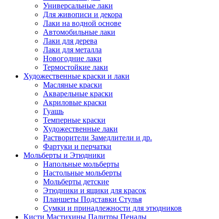
Универсальные лаки
Для живописи и декора
Лаки на водной основе
Автомобильные лаки
Лаки для дерева
Лаки для металла
Новогодние лаки
Термостойкие лаки
Художественные краски и лаки
Масляные краски
Акварельные краски
Акриловые краски
Гуашь
Темперные краски
Художественные лаки
Растворители Замедлители и др.
Фартуки и перчатки
Мольберты и Этюдники
Напольные мольберты
Настольные мольберты
Мольберты детские
Этюдники и ящики для красок
Планшеты Подставки Стулья
Сумки и принадлежности для этюдников
Кисти Мастихины Палитры Пеналы