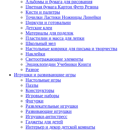
Альбомы и бумага для рисования
Цветная бумага Картон Фетр Резина
Кисти и палитры
Точилки Ластики Ножницы Линейки
Циркули и готовальни
Детские клеи
Материалы для поделок
Пластилин и масса для лепки
Школьный мел
Настольные коврики для письма и творчества
Наклейки
Светоотражающие элементы
Энциклопедии Учебники Книги
Разное
Игрушки и развивающие игры
Настольные игры
Пазлы
Конструкторы
Игровые наборы
Фигурки
Развлекательные игрушки
Развивающие игрушки
Игрушки-антистресс
Гаджеты для детей
Интерьер и декор детской комнаты