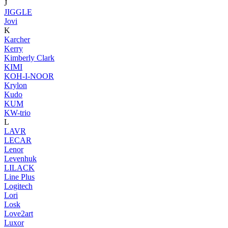
J
JIGGLE
Jovi
K
Karcher
Kerry
Kimberly Clark
KIMI
KOH-I-NOOR
Krylon
Kudo
KUM
KW-trio
L
LAVR
LECAR
Lenor
Levenhuk
LILACK
Line Plus
Logitech
Lori
Losk
Love2art
Luxor