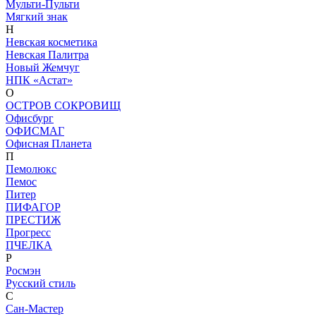
Мульти-Пульти
Мягкий знак
Н
Невская косметика
Невская Палитра
Новый Жемчуг
НПК «Астат»
О
ОСТРОВ СОКРОВИЩ
Офисбург
ОФИСМАГ
Офисная Планета
П
Пемолюкс
Пемос
Питер
ПИФАГОР
ПРЕСТИЖ
Прогресс
ПЧЕЛКА
Р
Росмэн
Русский стиль
С
Сан-Мастер