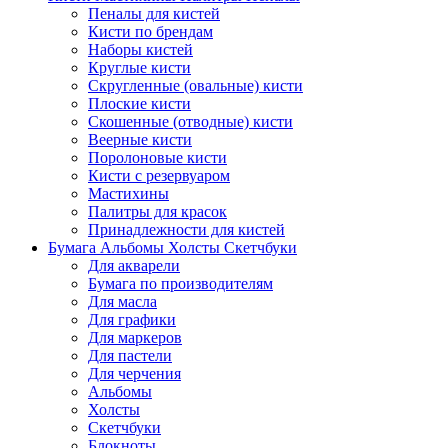
Пеналы для кистей
Кисти по брендам
Наборы кистей
Круглые кисти
Скругленные (овальные) кисти
Плоские кисти
Скошенные (отводные) кисти
Веерные кисти
Поролоновые кисти
Кисти с резервуаром
Мастихины
Палитры для красок
Принадлежности для кистей
Бумага Альбомы Холсты Скетчбуки
Для акварели
Бумага по производителям
Для масла
Для графики
Для маркеров
Для пастели
Для черчения
Альбомы
Холсты
Скетчбуки
Блокноты