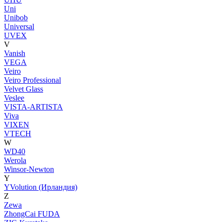
Uni
Unibob
Universal
UVEX
V
Vanish
VEGA
Veiro
Veiro Professional
Velvet Glass
Veslee
VISTA-ARTISTA
Viva
VIXEN
VTECH
W
WD40
Werola
Winsor-Newton
Y
YVolution (Ирландия)
Z
Zewa
ZhongCai FUDA