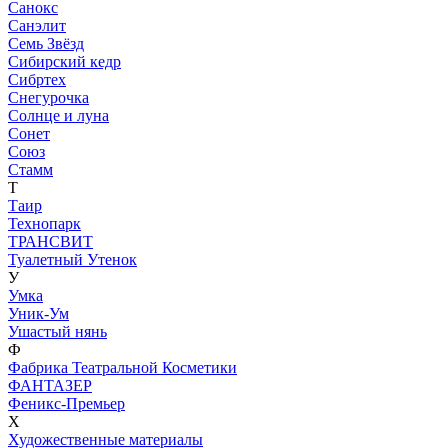
Санокс
Санэлит
Семь Звёзд
Сибирский кедр
Сибртех
Снегурочка
Солнце и луна
Сонет
Союз
Стамм
Т
Таир
Технопарк
ТРАНСВИТ
Туалетный Утенок
У
Умка
Уник-Ум
Ушастый нянь
Ф
Фабрика Театральной Косметики
ФАНТАЗЕР
Феникс-Премьер
Х
Художественные материалы