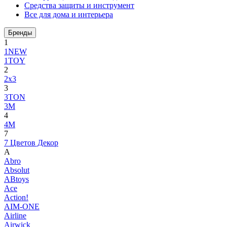
Средства защиты и инструмент
Все для дома и интерьера
Бренды
1
1NEW
1TOY
2
2x3
3
3TON
3М
4
4M
7
7 Цветов Декор
A
Abro
Absolut
ABtoys
Ace
Action!
AIM-ONE
Airline
Airwick