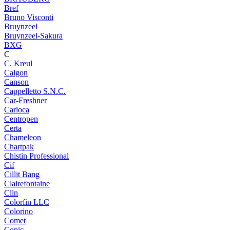
Bref
Bruno Visconti
Bruynzeel
Bruynzeel-Sakura
BXG
C
C. Kreul
Calgon
Canson
Cappelletto S.N.C.
Car-Freshner
Carioca
Centropen
Certa
Chameleon
Chartpak
Chistin Professional
Cif
Cillit Bang
Clairefontaine
Clin
Colorfin LLC
Colorino
Comet
Copic