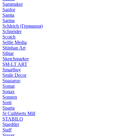
Sammaker
Sanfor
Sanita
Sarma
Schleich (Германия)
Schneider
Scotch
Selfie Media
Shinhan Art
Sibiar
Sketchmarker
SM-LT ART
Smartbuy
Smile Decor
Snazaroo
Somat
Sonax
Sonnen
Sorti
Sparta
St Cuthberts Mill
STABILO
Staedtler
Staff
Stayer