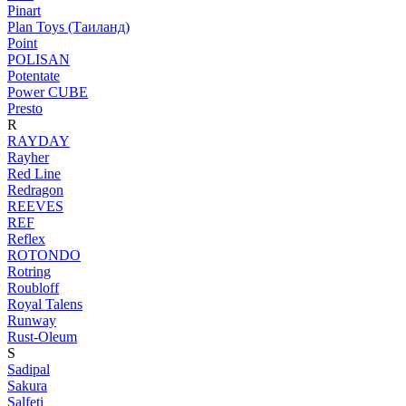
Pinart
Plan Toys (Таиланд)
Point
POLISAN
Potentate
Power CUBE
Presto
R
RAYDAY
Rayher
Red Line
Redragon
REEVES
REF
Reflex
ROTONDO
Rotring
Roubloff
Royal Talens
Runway
Rust-Oleum
S
Sadipal
Sakura
Salfeti