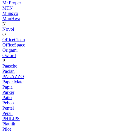
Mr.Proper
MTN
Mungyo
MunHwa
N
Novol
O
OfficeClean
OfficeSpace
Origami
Oxford
P
Paasche
Paclan
PALAZZO
Paper Mate
Papia
Parker
Patio
Pebeo
Pentel
Persil
PHILIPS
Piatnik
Pilot