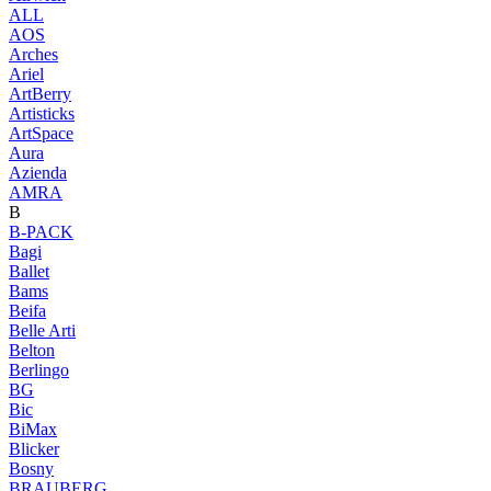
ALL
AOS
Arches
Ariel
ArtBerry
Artisticks
ArtSpace
Aura
Azienda
AМRA
B
B-PACK
Bagi
Ballet
Bams
Beifa
Belle Arti
Belton
Berlingo
BG
Bic
BiMax
Blicker
Bosny
BRAUBERG