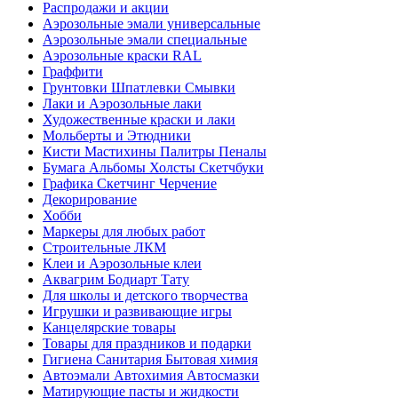
Распродажи и акции
Аэрозольные эмали универсальные
Аэрозольные эмали специальные
Аэрозольные краски RAL
Граффити
Грунтовки Шпатлевки Смывки
Лаки и Аэрозольные лаки
Художественные краски и лаки
Мольберты и Этюдники
Кисти Мастихины Палитры Пеналы
Бумага Альбомы Холсты Скетчбуки
Графика Скетчинг Черчение
Декорирование
Хобби
Маркеры для любых работ
Строительные ЛКМ
Клеи и Аэрозольные клеи
Аквагрим Бодиарт Тату
Для школы и детского творчества
Игрушки и развивающие игры
Канцелярские товары
Товары для праздников и подарки
Гигиена Санитария Бытовая химия
Автоэмали Автохимия Автосмазки
Матирующие пасты и жидкости