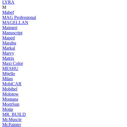
LYRA
M
Mabef
MAG Professional
MAGELLAN
Maimeri
Manuscript
Maped
Marabu
Markal
Marvy
Matrix
Maxi Color
MESHU
Mijello
Milan
MobiCAR
Mobihel
Molotow
Montana
MornSun
Motip
MR. BUILD
Mr.Muscle
Mr.Painter