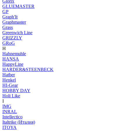
Glorix
GLUEMASTER
GP
Graph'It
Graphmaster
Grass
Greenwich Line
GRIZZLY
GRoG
H
Hahnemuhle
HANSA
HappyLine
HARDER&STEENBECK
Hatber
Henkel
HI-Gear
HOBBY DAY
Holi Like
I
IMG
INRAL
Intellectico
Italtrike (Италия)
ITOYA