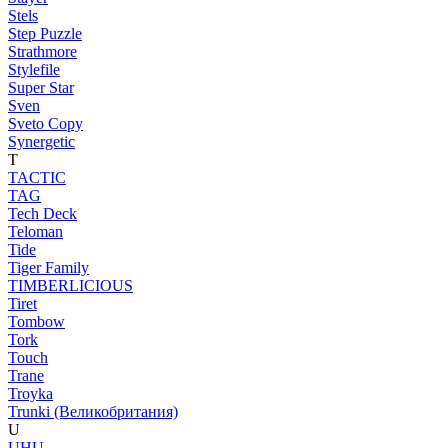
Stels
Step Puzzle
Strathmore
Stylefile
Super Star
Sven
Sveto Copy
Synergetic
T
TACTIC
TAG
Tech Deck
Teloman
Tide
Tiger Family
TIMBERLICIOUS
Tiret
Tombow
Tork
Touch
Trane
Troyka
Trunki (Великобритания)
U
UHU