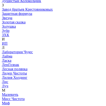
Душистый Колокольчик
З
Завод братьев Крестовниковых
Защитная формула
Звезда
Золотая сказка
Золушка
Зубр
ЗХК
И
ИП
Л
Лаборатория Чудес
Лайма
Ласка
ЛенГознак
Лесная полянка
Лидер Чистоты
Лилия Холдинг
Лис
Луч
М
Малевичъ
Мисс Чистота
Миф