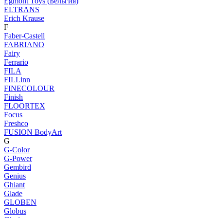
Egmont Toys (Бельгия)
ELTRANS
Erich Krause
F
Faber-Castell
FABRIANO
Fairy
Ferrario
FILA
FILLinn
FINECOLOUR
Finish
FLOORTEX
Focus
Freshco
FUSION BodyArt
G
G-Color
G-Power
Gembird
Genius
Ghiant
Glade
GLOBEN
Globus