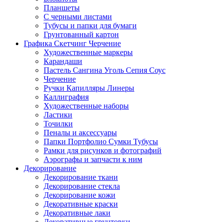
Планшеты
С черными листами
Тубусы и папки для бумаги
Грунтованный картон
Графика Скетчинг Черчение
Художественные маркеры
Карандаши
Пастель Сангина Уголь Сепия Соус
Черчение
Ручки Капилляры Линеры
Каллиграфия
Художественные наборы
Ластики
Точилки
Пеналы и аксессуары
Папки Портфолио Сумки Тубусы
Рамки для рисунков и фотографий
Аэрографы и запчасти к ним
Декорирование
Декорирование ткани
Декорирование стекла
Декорирование кожи
Декоративные краски
Декоративные лаки
Декоративные грунтовки