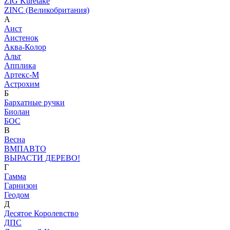
ZIG Kuretake
ZINC (Великобритания)
А
Аист
Аистенок
Аква-Колор
Альт
Апплика
Артекс-М
Астрохим
Б
Бархатные ручки
Биолан
БОС
В
Весна
ВМПАВТО
ВЫРАСТИ ДЕРЕВО!
Г
Гамма
Гарнизон
Геодом
Д
Десятое Королевство
ДПС