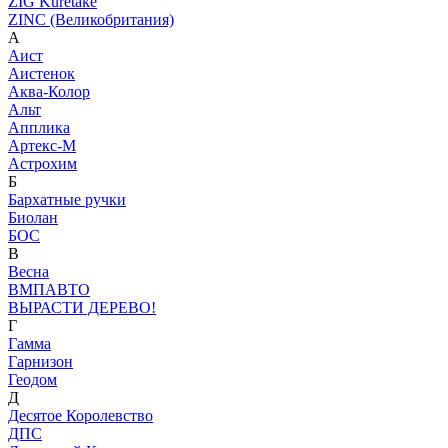
ZIG Kuretake
ZINC (Великобритания)
А
Аист
Аистенок
Аква-Колор
Альт
Апплика
Артекс-М
Астрохим
Б
Бархатные ручки
Биолан
БОС
В
Весна
ВМПАВТО
ВЫРАСТИ ДЕРЕВО!
Г
Гамма
Гарнизон
Геодом
Д
Десятое Королевство
ДПС