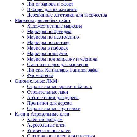
Линогравюра и офорт
Наборы для выжигания
Деревянные заготовки для творчества
Маркеры для любых работ
Художественные маркеры
Маркеры по брендам
Маркеры по назначению
Маркеры по составу
Маркеры в наборах
Маркеры поштучно
Маркеры под заправку и чернила
Сменные перья для маркеров
Линеры Капилляры Рапидографы
Фломастеры
Строительные ЛКМ
Строительные краски в банках
Строительные лаки
Антисептики для дерева
Пропитки для дерева
Строительные грунтовки
Клеи и Аэрозольные клеи
Клеи по брендам
Аэрозольные клеи
Универсальные клеи
Специальные клеи для пластика