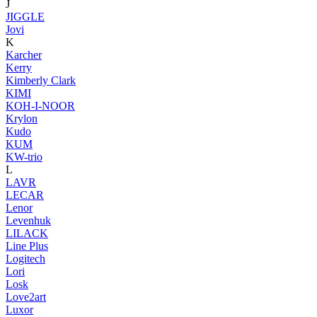
J
JIGGLE
Jovi
K
Karcher
Kerry
Kimberly Clark
KIMI
KOH-I-NOOR
Krylon
Kudo
KUM
KW-trio
L
LAVR
LECAR
Lenor
Levenhuk
LILACK
Line Plus
Logitech
Lori
Losk
Love2art
Luxor