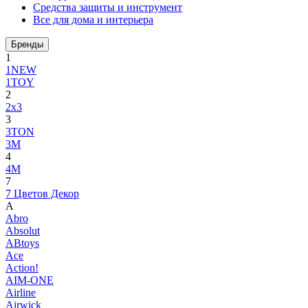
Средства защиты и инструмент
Все для дома и интерьера
Бренды
1
1NEW
1TOY
2
2x3
3
3TON
3М
4
4M
7
7 Цветов Декор
A
Abro
Absolut
ABtoys
Ace
Action!
AIM-ONE
Airline
Airwick