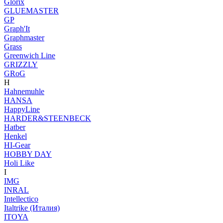
Glorix
GLUEMASTER
GP
Graph'It
Graphmaster
Grass
Greenwich Line
GRIZZLY
GRoG
H
Hahnemuhle
HANSA
HappyLine
HARDER&STEENBECK
Hatber
Henkel
HI-Gear
HOBBY DAY
Holi Like
I
IMG
INRAL
Intellectico
Italtrike (Италия)
ITOYA