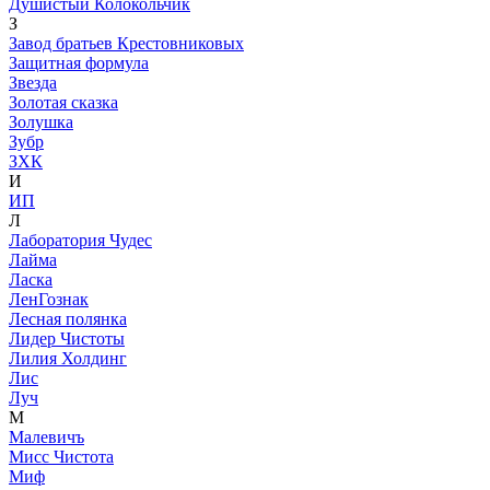
Душистый Колокольчик
З
Завод братьев Крестовниковых
Защитная формула
Звезда
Золотая сказка
Золушка
Зубр
ЗХК
И
ИП
Л
Лаборатория Чудес
Лайма
Ласка
ЛенГознак
Лесная полянка
Лидер Чистоты
Лилия Холдинг
Лис
Луч
М
Малевичъ
Мисс Чистота
Миф