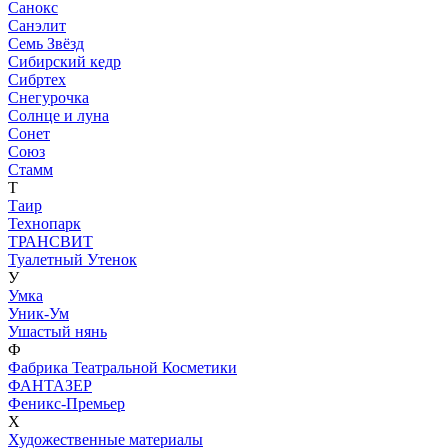
Санокс
Санэлит
Семь Звёзд
Сибирский кедр
Сибртех
Снегурочка
Солнце и луна
Сонет
Союз
Стамм
Т
Таир
Технопарк
ТРАНСВИТ
Туалетный Утенок
У
Умка
Уник-Ум
Ушастый нянь
Ф
Фабрика Театральной Косметики
ФАНТАЗЕР
Феникс-Премьер
Х
Художественные материалы