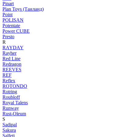
Pinart
Plan Toys (Таиланд)
Point
POLISAN
Potentate
Power CUBE
Presto
R
RAYDAY
Rayher
Red Line
Redragon
REEVES
REF
Reflex
ROTONDO
Rotring
Roubloff
Royal Talens
Runway
Rust-Oleum
S
Sadipal
Sakura
Salfeti