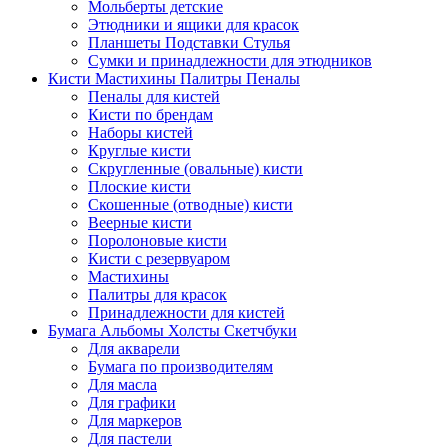
Мольберты детские
Этюдники и ящики для красок
Планшеты Подставки Стулья
Сумки и принадлежности для этюдников
Кисти Мастихины Палитры Пеналы
Пеналы для кистей
Кисти по брендам
Наборы кистей
Круглые кисти
Скругленные (овальные) кисти
Плоские кисти
Скошенные (отводные) кисти
Веерные кисти
Поролоновые кисти
Кисти с резервуаром
Мастихины
Палитры для красок
Принадлежности для кистей
Бумага Альбомы Холсты Скетчбуки
Для акварели
Бумага по производителям
Для масла
Для графики
Для маркеров
Для пастели