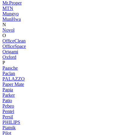
Mr.Proper
MTN
Mungyo
MunHwa
N
Novol
O
OfficeClean
OfficeSpace
Origami
Oxford
P
Paasche
Paclan
PALAZZO
Paper Mate
Papia
Parker
Patio
Pebeo
Pentel
Persil
PHILIPS
Piatnik
Pilot