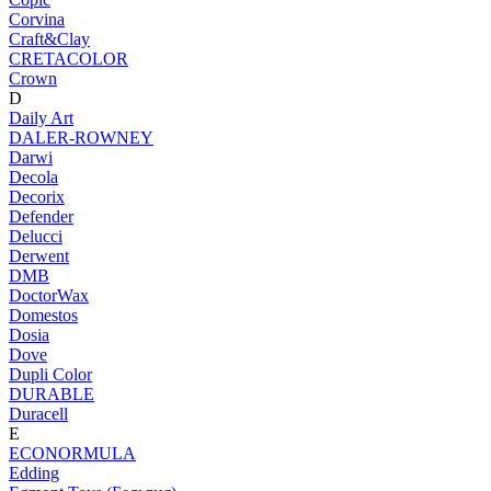
Corvina
Craft&Clay
CRETACOLOR
Crown
D
Daily Art
DALER-ROWNEY
Darwi
Decola
Decorix
Defender
Delucci
Derwent
DMB
DoctorWax
Domestos
Dosia
Dove
Dupli Color
DURABLE
Duracell
E
ECONORMULA
Edding