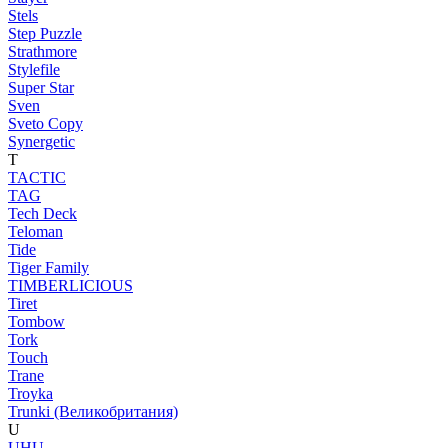
Stels
Step Puzzle
Strathmore
Stylefile
Super Star
Sven
Sveto Copy
Synergetic
T
TACTIC
TAG
Tech Deck
Teloman
Tide
Tiger Family
TIMBERLICIOUS
Tiret
Tombow
Tork
Touch
Trane
Troyka
Trunki (Великобритания)
U
UHU