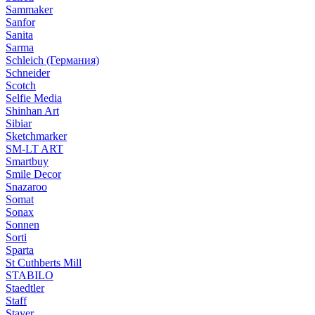
Sammaker
Sanfor
Sanita
Sarma
Schleich (Германия)
Schneider
Scotch
Selfie Media
Shinhan Art
Sibiar
Sketchmarker
SM-LT ART
Smartbuy
Smile Decor
Snazaroo
Somat
Sonax
Sonnen
Sorti
Sparta
St Cuthberts Mill
STABILO
Staedtler
Staff
Stayer