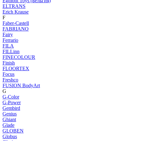
Egmont Toys (Бельгия)
ELTRANS
Erich Krause
F
Faber-Castell
FABRIANO
Fairy
Ferrario
FILA
FILLinn
FINECOLOUR
Finish
FLOORTEX
Focus
Freshco
FUSION BodyArt
G
G-Color
G-Power
Gembird
Genius
Ghiant
Glade
GLOBEN
Globus