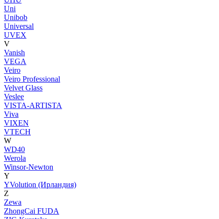
Uni
Unibob
Universal
UVEX
V
Vanish
VEGA
Veiro
Veiro Professional
Velvet Glass
Veslee
VISTA-ARTISTA
Viva
VIXEN
VTECH
W
WD40
Werola
Winsor-Newton
Y
YVolution (Ирландия)
Z
Zewa
ZhongCai FUDA