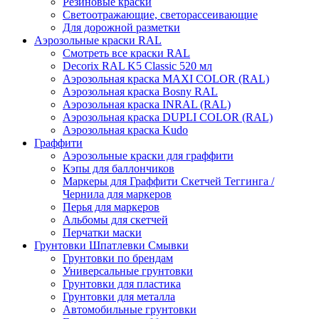
Резиновые краски
Светоотражающие, светорассеивающие
Для дорожной разметки
Аэрозольные краски RAL
Смотреть все краски RAL
Decorix RAL K5 Classic 520 мл
Аэрозольная краска MAXI COLOR (RAL)
Аэрозольная краска Bosny RAL
Аэрозольная краска INRAL (RAL)
Аэрозольная краска DUPLI COLOR (RAL)
Аэрозольная краска Kudo
Граффити
Аэрозольные краски для граффити
Кэпы для баллончиков
Маркеры для Граффити Скетчей Теггинга /
Чернила для маркеров
Перья для маркеров
Альбомы для скетчей
Перчатки маски
Грунтовки Шпатлевки Смывки
Грунтовки по брендам
Универсальные грунтовки
Грунтовки для пластика
Грунтовки для металла
Автомобильные грунтовки