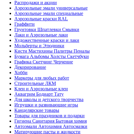
Распродажи и акции
Аэрозольные эмали универсальные
Аэрозольные эмали специальные
Аэрозольные краски RAL
Граффити
Грунтовки Шпатлевки Смывки
Лаки и Аэрозольные лаки
Художественные краски и лаки
Мольберты и Этюдники
Кисти Мастихины Палитры Пеналы
Бумага Альбомы Холсты Скетчбуки
Графика Скетчинг Черчение
Декорирование
Хобби
Маркеры для любых работ
Строительные ЛКМ
Клеи и Аэрозольные клеи
Аквагрим Бодиарт Тату
Для школы и детского творчества
Игрушки и развивающие игры
Канцелярские товары
Товары для праздников и подарки
Гигиена Санитария Бытовая химия
Автоэмали Автохимия Автосмазки
Матирующие пасты и жидкости