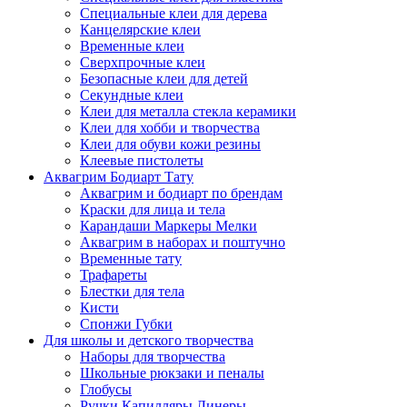
Специальные клеи для дерева
Канцелярские клеи
Временные клеи
Сверхпрочные клеи
Безопасные клеи для детей
Секундные клеи
Клеи для металла стекла керамики
Клеи для хобби и творчества
Клеи для обуви кожи резины
Клеевые пистолеты
Аквагрим Бодиарт Тату
Аквагрим и бодиарт по брендам
Краски для лица и тела
Карандаши Маркеры Мелки
Аквагрим в наборах и поштучно
Временные тату
Трафареты
Блестки для тела
Кисти
Спонжи Губки
Для школы и детского творчества
Наборы для творчества
Школьные рюкзаки и пеналы
Глобусы
Ручки Капилляры Линеры