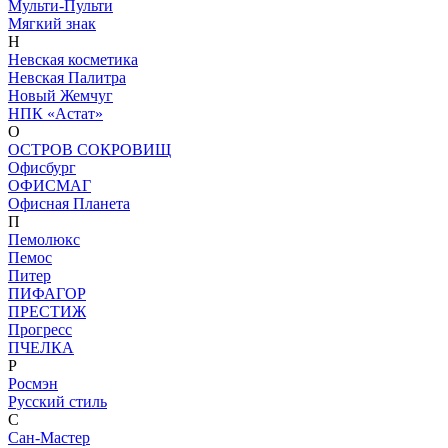
Мульти-Пульти
Мягкий знак
Н
Невская косметика
Невская Палитра
Новый Жемчуг
НПК «Астат»
О
ОСТРОВ СОКРОВИЩ
Офисбург
ОФИСМАГ
Офисная Планета
П
Пемолюкс
Пемос
Питер
ПИФАГОР
ПРЕСТИЖ
Прогресс
ПЧЕЛКА
Р
Росмэн
Русский стиль
С
Сан-Мастер