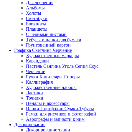
Для черчения
Альбомы
Холсты
Скетчбуки
Блокноты
Планшеты
С черными листами
Тубусы и папки для бумаги
Грунтованный картон
Графика Скетчинг Черчение
Художественные маркеры
Карандаши
Пастель Сангина Уголь Сепия Соус
Черчение
Ручки Капилляры Линеры
Каллиграфия
Художественные наборы
Ластики
Точилки
Пеналы и аксессуары
Папки Портфолио Сумки Тубусы
Рамки для рисунков и фотографий
Аэрографы и запчасти к ним
Декорирование
Декорирование ткани