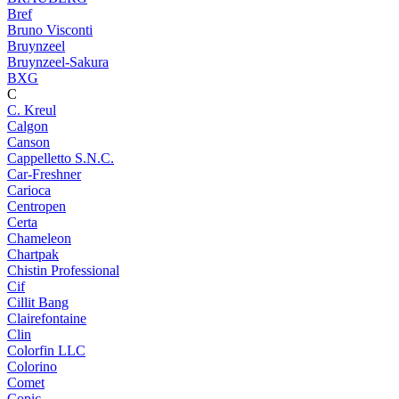
Bref
Bruno Visconti
Bruynzeel
Bruynzeel-Sakura
BXG
C
C. Kreul
Calgon
Canson
Cappelletto S.N.C.
Car-Freshner
Carioca
Centropen
Certa
Chameleon
Chartpak
Chistin Professional
Cif
Cillit Bang
Clairefontaine
Clin
Colorfin LLC
Colorino
Comet
Copic