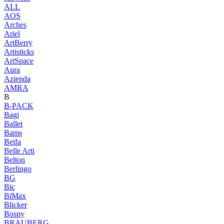
ALL
AOS
Arches
Ariel
ArtBerry
Artisticks
ArtSpace
Aura
Azienda
AМRA
B
B-PACK
Bagi
Ballet
Bams
Beifa
Belle Arti
Belton
Berlingo
BG
Bic
BiMax
Blicker
Bosny
BRAUBERG