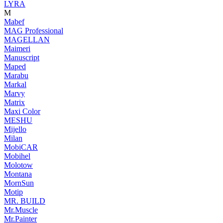
LYRA
M
Mabef
MAG Professional
MAGELLAN
Maimeri
Manuscript
Maped
Marabu
Markal
Marvy
Matrix
Maxi Color
MESHU
Mijello
Milan
MobiCAR
Mobihel
Molotow
Montana
MornSun
Motip
MR. BUILD
Mr.Muscle
Mr.Painter