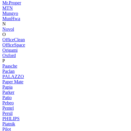
Mr.Proper
MTN
Mungyo
MunHwa
N
Novol
O
OfficeClean
OfficeSpace
Origami
Oxford
P
Paasche
Paclan
PALAZZO
Paper Mate
Papia
Parker
Patio
Pebeo
Pentel
Persil
PHILIPS
Piatnik
Pilot