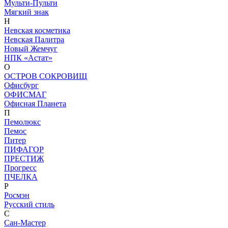
Мульти-Пульти
Мягкий знак
Н
Невская косметика
Невская Палитра
Новый Жемчуг
НПК «Астат»
О
ОСТРОВ СОКРОВИЩ
Офисбург
ОФИСМАГ
Офисная Планета
П
Пемолюкс
Пемос
Питер
ПИФАГОР
ПРЕСТИЖ
Прогресс
ПЧЕЛКА
Р
Росмэн
Русский стиль
С
Сан-Мастер