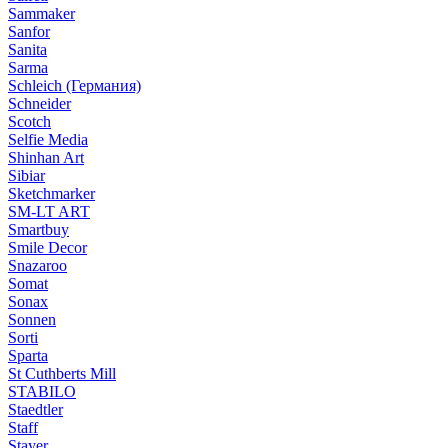
Sammaker
Sanfor
Sanita
Sarma
Schleich (Германия)
Schneider
Scotch
Selfie Media
Shinhan Art
Sibiar
Sketchmarker
SM-LT ART
Smartbuy
Smile Decor
Snazaroo
Somat
Sonax
Sonnen
Sorti
Sparta
St Cuthberts Mill
STABILO
Staedtler
Staff
Stayer