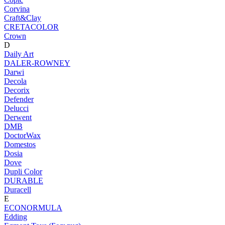
Corvina
Craft&Clay
CRETACOLOR
Crown
D
Daily Art
DALER-ROWNEY
Darwi
Decola
Decorix
Defender
Delucci
Derwent
DMB
DoctorWax
Domestos
Dosia
Dove
Dupli Color
DURABLE
Duracell
E
ECONORMULA
Edding