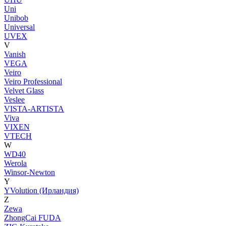
Uni
Unibob
Universal
UVEX
V
Vanish
VEGA
Veiro
Veiro Professional
Velvet Glass
Veslee
VISTA-ARTISTA
Viva
VIXEN
VTECH
W
WD40
Werola
Winsor-Newton
Y
YVolution (Ирландия)
Z
Zewa
ZhongCai FUDA