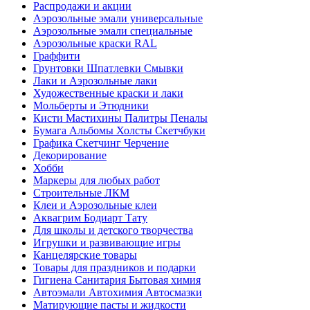
Распродажи и акции
Аэрозольные эмали универсальные
Аэрозольные эмали специальные
Аэрозольные краски RAL
Граффити
Грунтовки Шпатлевки Смывки
Лаки и Аэрозольные лаки
Художественные краски и лаки
Мольберты и Этюдники
Кисти Мастихины Палитры Пеналы
Бумага Альбомы Холсты Скетчбуки
Графика Скетчинг Черчение
Декорирование
Хобби
Маркеры для любых работ
Строительные ЛКМ
Клеи и Аэрозольные клеи
Аквагрим Бодиарт Тату
Для школы и детского творчества
Игрушки и развивающие игры
Канцелярские товары
Товары для праздников и подарки
Гигиена Санитария Бытовая химия
Автоэмали Автохимия Автосмазки
Матирующие пасты и жидкости