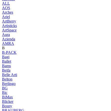
ALL
AOS
Arches
Ariel
ArtBerry
Artisticks
ArtSpace
Aura
Azienda
AМRA
B
B-PACK
Bagi
Ballet
Bams
Beifa
Belle Arti
Belton
Berlingo
BG
Bic
BiMax
Blicker
Bosny
BRAUBERG