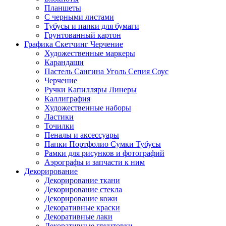
Планшеты
С черными листами
Тубусы и папки для бумаги
Грунтованный картон
Графика Скетчинг Черчение
Художественные маркеры
Карандаши
Пастель Сангина Уголь Сепия Соус
Черчение
Ручки Капилляры Линеры
Каллиграфия
Художественные наборы
Ластики
Точилки
Пеналы и аксессуары
Папки Портфолио Сумки Тубусы
Рамки для рисунков и фотографий
Аэрографы и запчасти к ним
Декорирование
Декорирование ткани
Декорирование стекла
Декорирование кожи
Декоративные краски
Декоративные лаки
Декоративные грунтовки