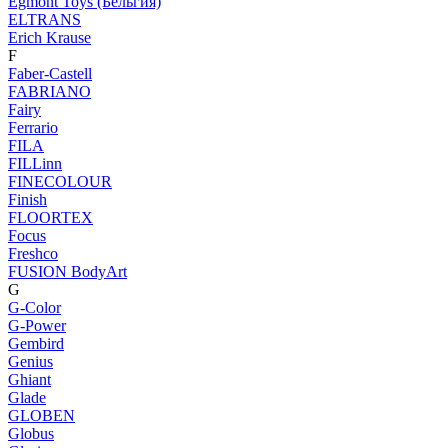
Egmont Toys (Бельгия)
ELTRANS
Erich Krause
F
Faber-Castell
FABRIANO
Fairy
Ferrario
FILA
FILLinn
FINECOLOUR
Finish
FLOORTEX
Focus
Freshco
FUSION BodyArt
G
G-Color
G-Power
Gembird
Genius
Ghiant
Glade
GLOBEN
Globus