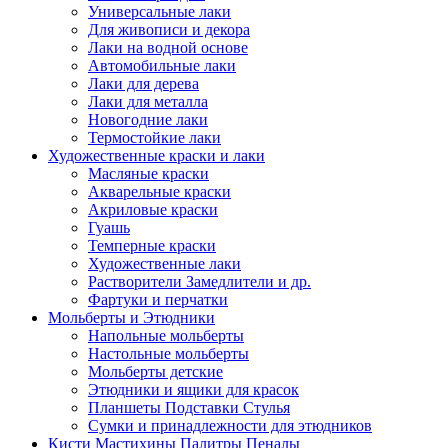
Универсальные лаки
Для живописи и декора
Лаки на водной основе
Автомобильные лаки
Лаки для дерева
Лаки для металла
Новогодние лаки
Термостойкие лаки
Художественные краски и лаки
Масляные краски
Акварельные краски
Акриловые краски
Гуашь
Темперные краски
Художественные лаки
Растворители Замедлители и др.
Фартуки и перчатки
Мольберты и Этюдники
Напольные мольберты
Настольные мольберты
Мольберты детские
Этюдники и ящики для красок
Планшеты Подставки Стулья
Сумки и принадлежности для этюдников
Кисти Мастихины Палитры Пеналы