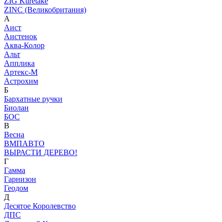
ZIG Kuretake
ZINC (Великобритания)
А
Аист
Аистенок
Аква-Колор
Альт
Апплика
Артекс-М
Астрохим
Б
Бархатные ручки
Биолан
БОС
В
Весна
ВМПАВТО
ВЫРАСТИ ДЕРЕВО!
Г
Гамма
Гарнизон
Геодом
Д
Десятое Королевство
ДПС