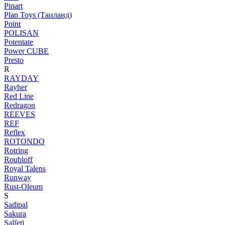
Pinart
Plan Toys (Таиланд)
Point
POLISAN
Potentate
Power CUBE
Presto
R
RAYDAY
Rayher
Red Line
Redragon
REEVES
REF
Reflex
ROTONDO
Rotring
Roubloff
Royal Talens
Runway
Rust-Oleum
S
Sadipal
Sakura
Salfeti