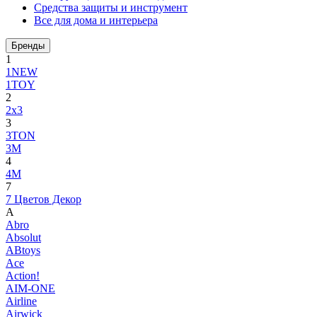
Средства защиты и инструмент
Все для дома и интерьера
Бренды
1
1NEW
1TOY
2
2x3
3
3TON
3М
4
4M
7
7 Цветов Декор
A
Abro
Absolut
ABtoys
Ace
Action!
AIM-ONE
Airline
Airwick