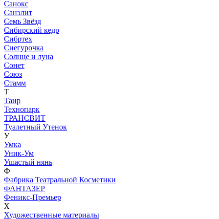
Санокс
Санэлит
Семь Звёзд
Сибирский кедр
Сибртех
Снегурочка
Солнце и луна
Сонет
Союз
Стамм
Т
Таир
Технопарк
ТРАНСВИТ
Туалетный Утенок
У
Умка
Уник-Ум
Ушастый нянь
Ф
Фабрика Театральной Косметики
ФАНТАЗЕР
Феникс-Премьер
Х
Художественные материалы