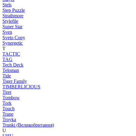
Stels
Step Puzzle
Strathmore
Stylefile
Super Star
Sven
Sveto Copy
Synergetic
T
TACTIC
TAG
Tech Deck
Teloman
Tide
Tiger Family
TIMBERLICIOUS
Tiret
Tombow
Tork
Touch
Trane
Troyka
Trunki (Великобритания)
U
UHU