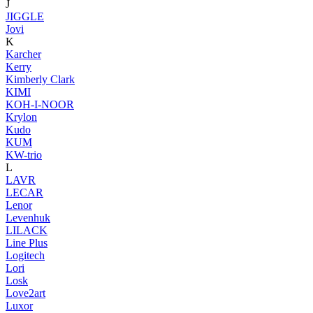
J
JIGGLE
Jovi
K
Karcher
Kerry
Kimberly Clark
KIMI
KOH-I-NOOR
Krylon
Kudo
KUM
KW-trio
L
LAVR
LECAR
Lenor
Levenhuk
LILACK
Line Plus
Logitech
Lori
Losk
Love2art
Luxor