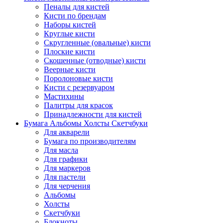
Пеналы для кистей
Кисти по брендам
Наборы кистей
Круглые кисти
Скругленные (овальные) кисти
Плоские кисти
Скошенные (отводные) кисти
Веерные кисти
Поролоновые кисти
Кисти с резервуаром
Мастихины
Палитры для красок
Принадлежности для кистей
Бумага Альбомы Холсты Скетчбуки
Для акварели
Бумага по производителям
Для масла
Для графики
Для маркеров
Для пастели
Для черчения
Альбомы
Холсты
Скетчбуки
Блокноты