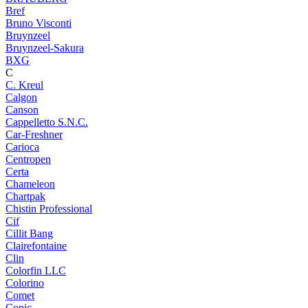
Bref
Bruno Visconti
Bruynzeel
Bruynzeel-Sakura
BXG
C
C. Kreul
Calgon
Canson
Cappelletto S.N.C.
Car-Freshner
Carioca
Centropen
Certa
Chameleon
Chartpak
Chistin Professional
Cif
Cillit Bang
Clairefontaine
Clin
Colorfin LLC
Colorino
Comet
Copic