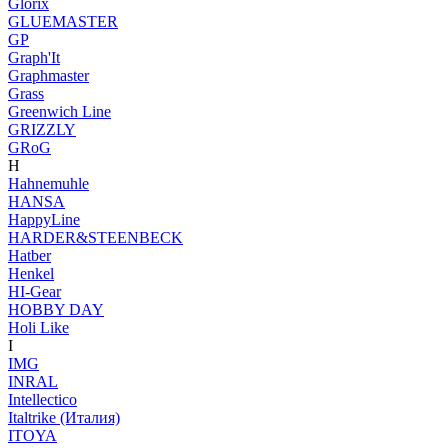
Glorix
GLUEMASTER
GP
Graph'It
Graphmaster
Grass
Greenwich Line
GRIZZLY
GRoG
H
Hahnemuhle
HANSA
HappyLine
HARDER&STEENBECK
Hatber
Henkel
HI-Gear
HOBBY DAY
Holi Like
I
IMG
INRAL
Intellectico
Italtrike (Италия)
ITOYA