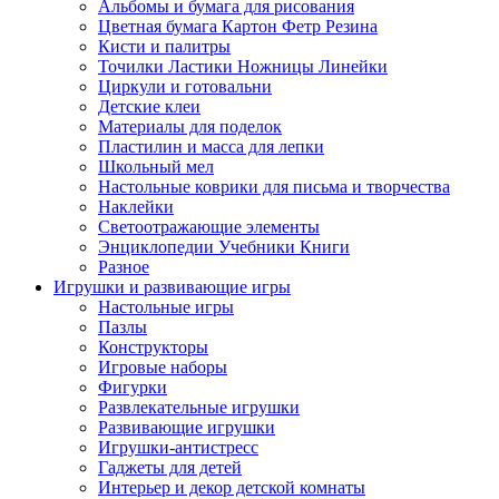
Альбомы и бумага для рисования
Цветная бумага Картон Фетр Резина
Кисти и палитры
Точилки Ластики Ножницы Линейки
Циркули и готовальни
Детские клеи
Материалы для поделок
Пластилин и масса для лепки
Школьный мел
Настольные коврики для письма и творчества
Наклейки
Светоотражающие элементы
Энциклопедии Учебники Книги
Разное
Игрушки и развивающие игры
Настольные игры
Пазлы
Конструкторы
Игровые наборы
Фигурки
Развлекательные игрушки
Развивающие игрушки
Игрушки-антистресс
Гаджеты для детей
Интерьер и декор детской комнаты