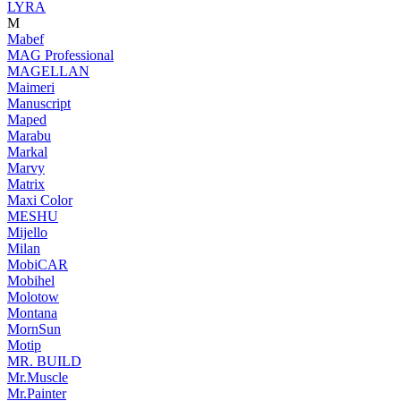
LYRA
M
Mabef
MAG Professional
MAGELLAN
Maimeri
Manuscript
Maped
Marabu
Markal
Marvy
Matrix
Maxi Color
MESHU
Mijello
Milan
MobiCAR
Mobihel
Molotow
Montana
MornSun
Motip
MR. BUILD
Mr.Muscle
Mr.Painter