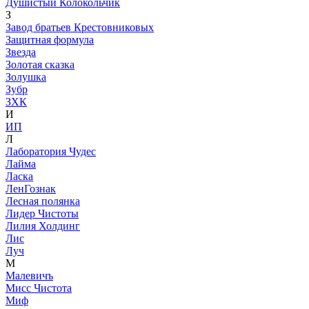
Душистый Колокольчик
З
Завод братьев Крестовниковых
Защитная формула
Звезда
Золотая сказка
Золушка
Зубр
ЗХК
И
ИП
Л
Лаборатория Чудес
Лайма
Ласка
ЛенГознак
Лесная полянка
Лидер Чистоты
Лилия Холдинг
Лис
Луч
М
Малевичъ
Мисс Чистота
Миф