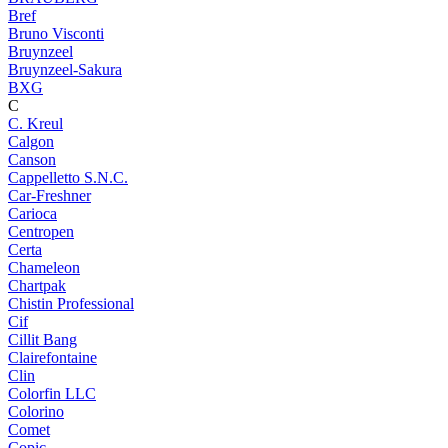
Bref
Bruno Visconti
Bruynzeel
Bruynzeel-Sakura
BXG
C
C. Kreul
Calgon
Canson
Cappelletto S.N.C.
Car-Freshner
Carioca
Centropen
Certa
Chameleon
Chartpak
Chistin Professional
Cif
Cillit Bang
Clairefontaine
Clin
Colorfin LLC
Colorino
Comet
Copic