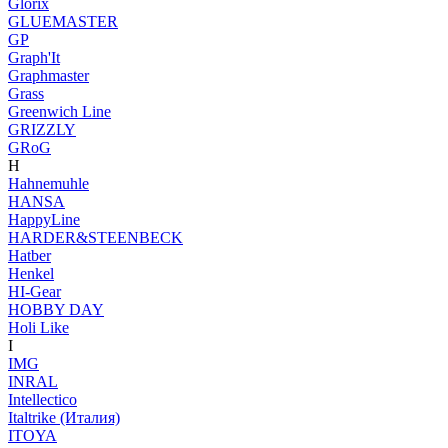
Glorix
GLUEMASTER
GP
Graph'It
Graphmaster
Grass
Greenwich Line
GRIZZLY
GRoG
H
Hahnemuhle
HANSA
HappyLine
HARDER&STEENBECK
Hatber
Henkel
HI-Gear
HOBBY DAY
Holi Like
I
IMG
INRAL
Intellectico
Italtrike (Италия)
ITOYA