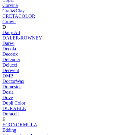
Corvina
Craft&Clay
CRETACOLOR
Crown
D
Daily Art
DALER-ROWNEY
Darwi
Decola
Decorix
Defender
Delucci
Derwent
DMB
DoctorWax
Domestos
Dosia
Dove
Dupli Color
DURABLE
Duracell
E
ECONORMULA
Edding