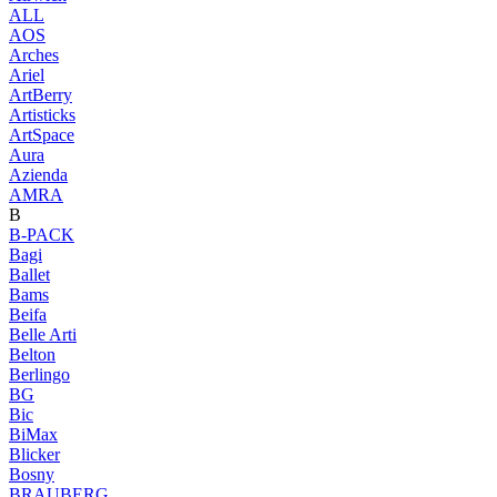
ALL
AOS
Arches
Ariel
ArtBerry
Artisticks
ArtSpace
Aura
Azienda
AМRA
B
B-PACK
Bagi
Ballet
Bams
Beifa
Belle Arti
Belton
Berlingo
BG
Bic
BiMax
Blicker
Bosny
BRAUBERG