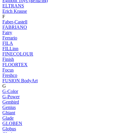
Egmont Toys (Бельгия)
ELTRANS
Erich Krause
F
Faber-Castell
FABRIANO
Fairy
Ferrario
FILA
FILLinn
FINECOLOUR
Finish
FLOORTEX
Focus
Freshco
FUSION BodyArt
G
G-Color
G-Power
Gembird
Genius
Ghiant
Glade
GLOBEN
Globus