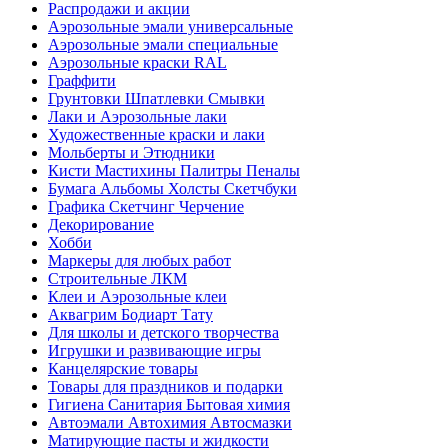
Распродажи и акции
Аэрозольные эмали универсальные
Аэрозольные эмали специальные
Аэрозольные краски RAL
Граффити
Грунтовки Шпатлевки Смывки
Лаки и Аэрозольные лаки
Художественные краски и лаки
Мольберты и Этюдники
Кисти Мастихины Палитры Пеналы
Бумага Альбомы Холсты Скетчбуки
Графика Скетчинг Черчение
Декорирование
Хобби
Маркеры для любых работ
Строительные ЛКМ
Клеи и Аэрозольные клеи
Аквагрим Бодиарт Тату
Для школы и детского творчества
Игрушки и развивающие игры
Канцелярские товары
Товары для праздников и подарки
Гигиена Санитария Бытовая химия
Автоэмали Автохимия Автосмазки
Матирующие пасты и жидкости