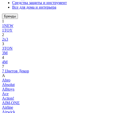
Средства защиты и инструмент
Все для дома и интерьера
Бренды
1
1NEW
1TOY
2
2x3
3
3TON
3М
4
4M
7
7 Цветов Декор
A
Abro
Absolut
ABtoys
Ace
Action!
AIM-ONE
Airline
Airwick