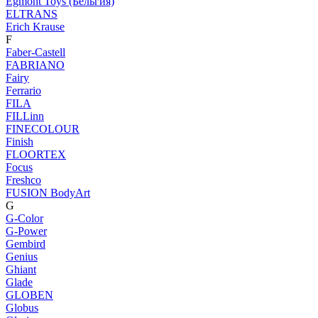
Egmont Toys (Бельгия)
ELTRANS
Erich Krause
F
Faber-Castell
FABRIANO
Fairy
Ferrario
FILA
FILLinn
FINECOLOUR
Finish
FLOORTEX
Focus
Freshco
FUSION BodyArt
G
G-Color
G-Power
Gembird
Genius
Ghiant
Glade
GLOBEN
Globus