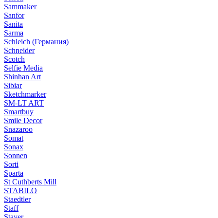
Sammaker
Sanfor
Sanita
Sarma
Schleich (Германия)
Schneider
Scotch
Selfie Media
Shinhan Art
Sibiar
Sketchmarker
SM-LT ART
Smartbuy
Smile Decor
Snazaroo
Somat
Sonax
Sonnen
Sorti
Sparta
St Cuthberts Mill
STABILO
Staedtler
Staff
Stayer