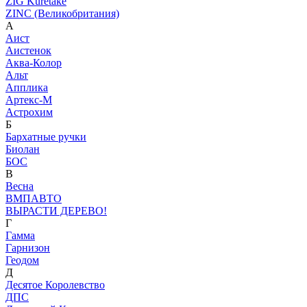
ZIG Kuretake
ZINC (Великобритания)
А
Аист
Аистенок
Аква-Колор
Альт
Апплика
Артекс-М
Астрохим
Б
Бархатные ручки
Биолан
БОС
В
Весна
ВМПАВТО
ВЫРАСТИ ДЕРЕВО!
Г
Гамма
Гарнизон
Геодом
Д
Десятое Королевство
ДПС