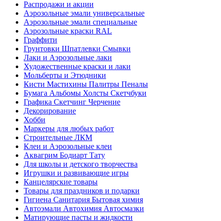
Распродажи и акции
Аэрозольные эмали универсальные
Аэрозольные эмали специальные
Аэрозольные краски RAL
Граффити
Грунтовки Шпатлевки Смывки
Лаки и Аэрозольные лаки
Художественные краски и лаки
Мольберты и Этюдники
Кисти Мастихины Палитры Пеналы
Бумага Альбомы Холсты Скетчбуки
Графика Скетчинг Черчение
Декорирование
Хобби
Маркеры для любых работ
Строительные ЛКМ
Клеи и Аэрозольные клеи
Аквагрим Бодиарт Тату
Для школы и детского творчества
Игрушки и развивающие игры
Канцелярские товары
Товары для праздников и подарки
Гигиена Санитария Бытовая химия
Автоэмали Автохимия Автосмазки
Матирующие пасты и жидкости