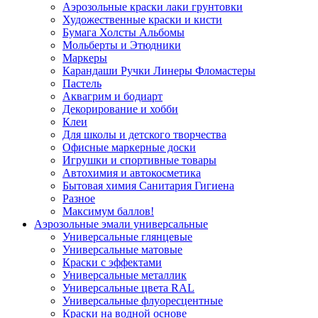
Аэрозольные краски лаки грунтовки
Художественные краски и кисти
Бумага Холсты Альбомы
Мольберты и Этюдники
Маркеры
Карандаши Ручки Линеры Фломастеры
Пастель
Аквагрим и бодиарт
Декорирование и хобби
Клеи
Для школы и детского творчества
Офисные маркерные доски
Игрушки и спортивные товары
Автохимия и автокосметика
Бытовая химия Санитария Гигиена
Разное
Максимум баллов!
Аэрозольные эмали универсальные
Универсальные глянцевые
Универсальные матовые
Краски с эффектами
Универсальные металлик
Универсальные цвета RAL
Универсальные флуоресцентные
Краски на водной основе