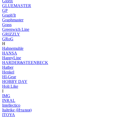
Glorix
GLUEMASTER
GP
Graph'It
Graphmaster
Grass
Greenwich Line
GRIZZLY
GRoG
H
Hahnemuhle
HANSA
HappyLine
HARDER&STEENBECK
Hatber
Henkel
HI-Gear
HOBBY DAY
Holi Like
I
IMG
INRAL
Intellectico
Italtrike (Италия)
ITOYA