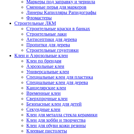
Маркеры под заправку и чернила
Сменные перья для маркеров
Линеры Капилляры Рапидографы
Фломастеры
Строительные ЛКМ
Строительные краски в банках
Строительные лаки
Антисептики для дерева
Пропитки для дерева
Строительные грунтовки
Клеи и Аэрозольные клеи
Клеи по брендам
Аэрозольные клеи
Универсальные клеи
Специальные клеи для пластика
Специальные клеи для дерева
Канцелярские клеи
Временные клеи
Сверхпрочные клеи
Безопасные клеи для детей
Секундные клеи
Клеи для металла стекла керамики
Клеи для хобби и творчества
Клеи для обуви кожи резины
Клеевые пистолеты