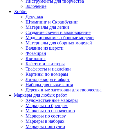
Инструменты для творчества
Золочение
Хобби
Декупаж
Штампинг и Скрапбукинг
Материалы для лепки
Создание свечей и мыловарение
Моделирование - сборные модели
Материалы для сборных моделей
Валяние из шерсти
Фоамиран
Квиллинг
Блёстки и глиттеры
Трафареты и наклейки
Картины по номерам
Линогравюра и офорт
Наборы для выжигания
Деревянные заготовки для творчества
Маркеры для любых работ
Художественные маркеры
Маркеры по брендам
Маркеры по назначению
Маркеры по составу
Маркеры в наборах
Маркеры поштучно