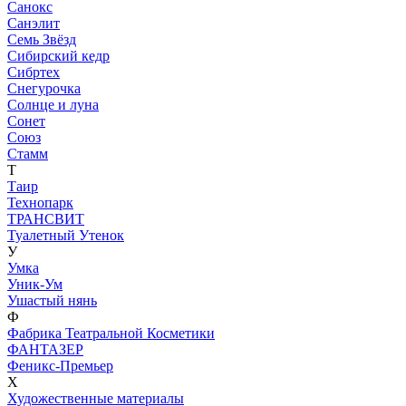
Санокс
Санэлит
Семь Звёзд
Сибирский кедр
Сибртех
Снегурочка
Солнце и луна
Сонет
Союз
Стамм
Т
Таир
Технопарк
ТРАНСВИТ
Туалетный Утенок
У
Умка
Уник-Ум
Ушастый нянь
Ф
Фабрика Театральной Косметики
ФАНТАЗЕР
Феникс-Премьер
Х
Художественные материалы