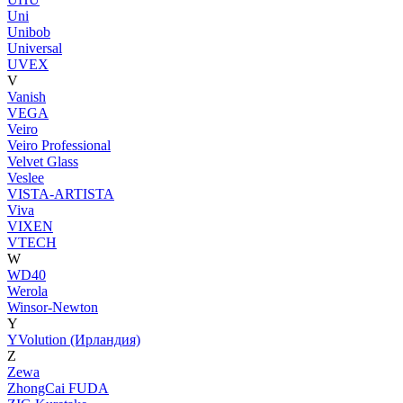
Uni
Unibob
Universal
UVEX
V
Vanish
VEGA
Veiro
Veiro Professional
Velvet Glass
Veslee
VISTA-ARTISTA
Viva
VIXEN
VTECH
W
WD40
Werola
Winsor-Newton
Y
YVolution (Ирландия)
Z
Zewa
ZhongCai FUDA