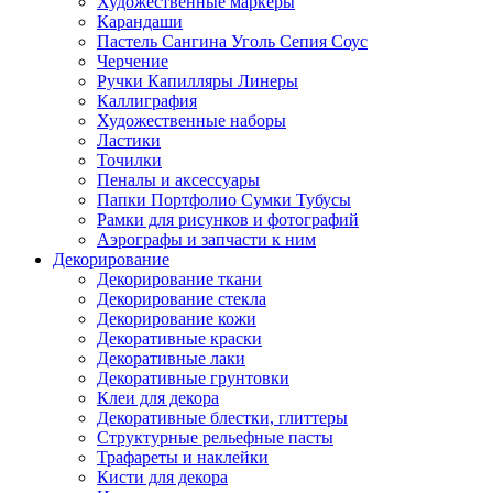
Художественные маркеры
Карандаши
Пастель Сангина Уголь Сепия Соус
Черчение
Ручки Капилляры Линеры
Каллиграфия
Художественные наборы
Ластики
Точилки
Пеналы и аксессуары
Папки Портфолио Сумки Тубусы
Рамки для рисунков и фотографий
Аэрографы и запчасти к ним
Декорирование
Декорирование ткани
Декорирование стекла
Декорирование кожи
Декоративные краски
Декоративные лаки
Декоративные грунтовки
Клеи для декора
Декоративные блестки, глиттеры
Структурные рельефные пасты
Трафареты и наклейки
Кисти для декора