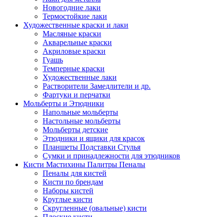
Новогодние лаки
Термостойкие лаки
Художественные краски и лаки
Масляные краски
Акварельные краски
Акриловые краски
Гуашь
Темперные краски
Художественные лаки
Растворители Замедлители и др.
Фартуки и перчатки
Мольберты и Этюдники
Напольные мольберты
Настольные мольберты
Мольберты детские
Этюдники и ящики для красок
Планшеты Подставки Стулья
Сумки и принадлежности для этюдников
Кисти Мастихины Палитры Пеналы
Пеналы для кистей
Кисти по брендам
Наборы кистей
Круглые кисти
Скругленные (овальные) кисти
Плоские кисти