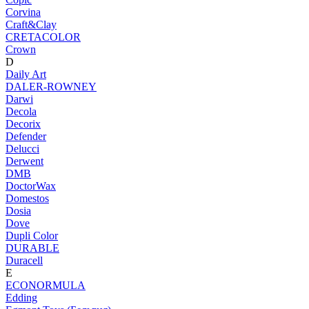
Corvina
Craft&Clay
CRETACOLOR
Crown
D
Daily Art
DALER-ROWNEY
Darwi
Decola
Decorix
Defender
Delucci
Derwent
DMB
DoctorWax
Domestos
Dosia
Dove
Dupli Color
DURABLE
Duracell
E
ECONORMULA
Edding