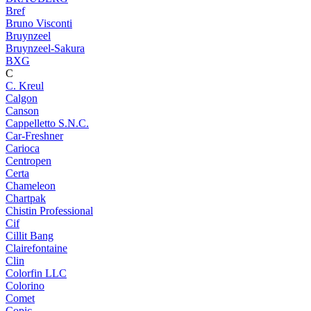
Bref
Bruno Visconti
Bruynzeel
Bruynzeel-Sakura
BXG
C
C. Kreul
Calgon
Canson
Cappelletto S.N.C.
Car-Freshner
Carioca
Centropen
Certa
Chameleon
Chartpak
Chistin Professional
Cif
Cillit Bang
Clairefontaine
Clin
Colorfin LLC
Colorino
Comet
Copic