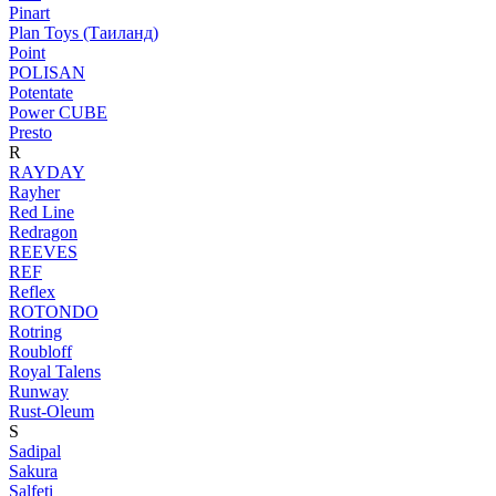
Pinart
Plan Toys (Таиланд)
Point
POLISAN
Potentate
Power CUBE
Presto
R
RAYDAY
Rayher
Red Line
Redragon
REEVES
REF
Reflex
ROTONDO
Rotring
Roubloff
Royal Talens
Runway
Rust-Oleum
S
Sadipal
Sakura
Salfeti