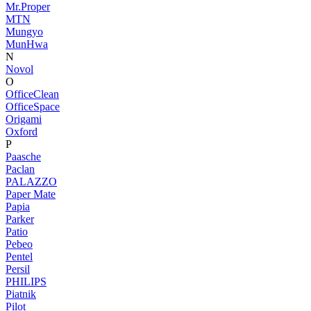
Mr.Proper
MTN
Mungyo
MunHwa
N
Novol
O
OfficeClean
OfficeSpace
Origami
Oxford
P
Paasche
Paclan
PALAZZO
Paper Mate
Papia
Parker
Patio
Pebeo
Pentel
Persil
PHILIPS
Piatnik
Pilot