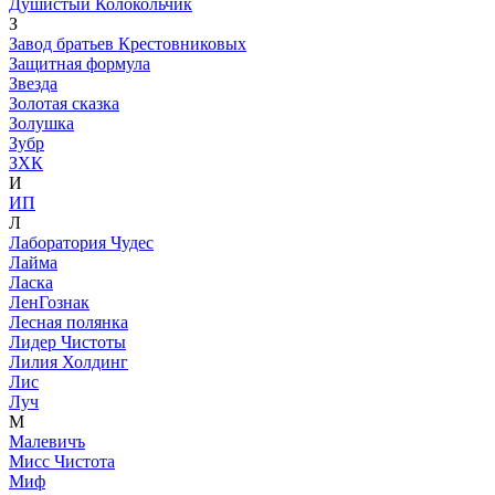
Душистый Колокольчик
З
Завод братьев Крестовниковых
Защитная формула
Звезда
Золотая сказка
Золушка
Зубр
ЗХК
И
ИП
Л
Лаборатория Чудес
Лайма
Ласка
ЛенГознак
Лесная полянка
Лидер Чистоты
Лилия Холдинг
Лис
Луч
М
Малевичъ
Мисс Чистота
Миф