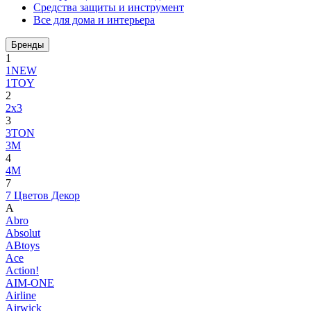
Средства защиты и инструмент
Все для дома и интерьера
Бренды
1
1NEW
1TOY
2
2x3
3
3TON
3М
4
4M
7
7 Цветов Декор
A
Abro
Absolut
ABtoys
Ace
Action!
AIM-ONE
Airline
Airwick