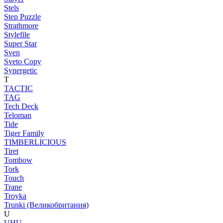
Stels
Step Puzzle
Strathmore
Stylefile
Super Star
Sven
Sveto Copy
Synergetic
T
TACTIC
TAG
Tech Deck
Teloman
Tide
Tiger Family
TIMBERLICIOUS
Tiret
Tombow
Tork
Touch
Trane
Troyka
Trunki (Великобритания)
U
UHU