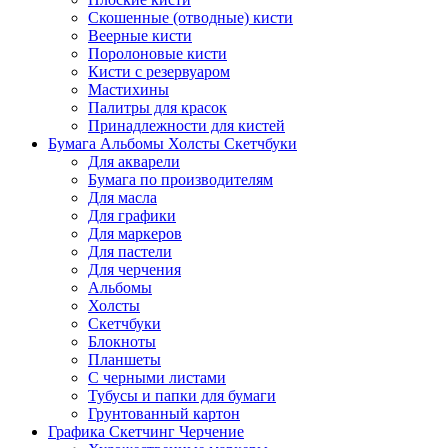
Скошенные (отводные) кисти
Веерные кисти
Поролоновые кисти
Кисти с резервуаром
Мастихины
Палитры для красок
Принадлежности для кистей
Бумага Альбомы Холсты Скетчбуки
Для акварели
Бумага по производителям
Для масла
Для графики
Для маркеров
Для пастели
Для черчения
Альбомы
Холсты
Скетчбуки
Блокноты
Планшеты
С черными листами
Тубусы и папки для бумаги
Грунтованный картон
Графика Скетчинг Черчение