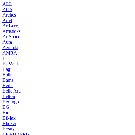
ALL
AOS
Arches
Ariel
ArtBerry
Artisticks
ArtSpace
Aura
Azienda
AМRA
B
B-PACK
Bagi
Ballet
Bams
Beifa
Belle Arti
Belton
Berlingo
BG
Bic
BiMax
Blicker
Bosny
BRAUBERG