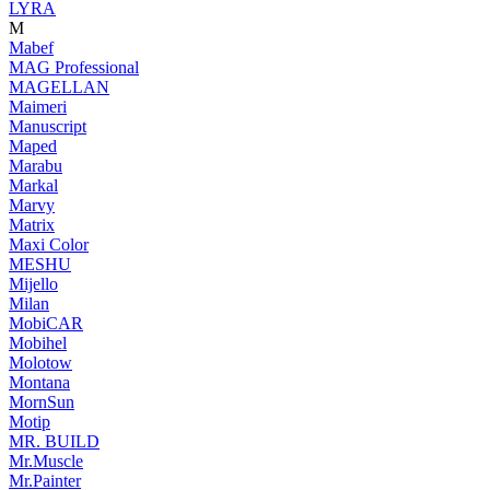
LYRA
M
Mabef
MAG Professional
MAGELLAN
Maimeri
Manuscript
Maped
Marabu
Markal
Marvy
Matrix
Maxi Color
MESHU
Mijello
Milan
MobiCAR
Mobihel
Molotow
Montana
MornSun
Motip
MR. BUILD
Mr.Muscle
Mr.Painter