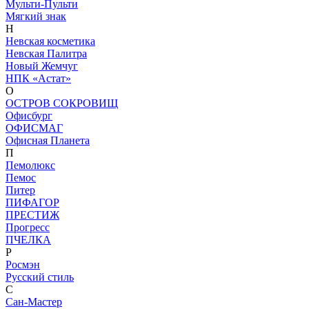
Мульти-Пульти
Мягкий знак
Н
Невская косметика
Невская Палитра
Новый Жемчуг
НПК «Астат»
О
ОСТРОВ СОКРОВИЩ
Офисбург
ОФИСМАГ
Офисная Планета
П
Пемолюкс
Пемос
Питер
ПИФАГОР
ПРЕСТИЖ
Прогресс
ПЧЕЛКА
Р
Росмэн
Русский стиль
С
Сан-Мастер