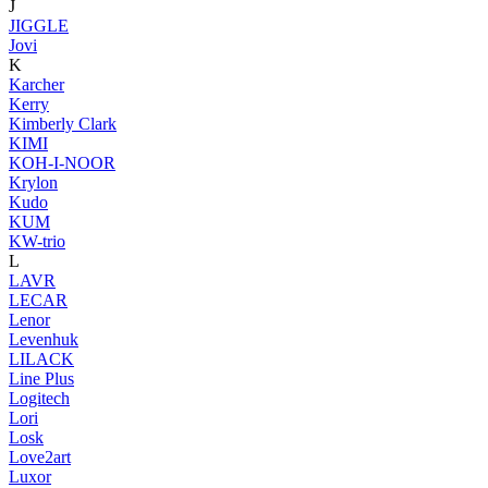
J
JIGGLE
Jovi
K
Karcher
Kerry
Kimberly Clark
KIMI
KOH-I-NOOR
Krylon
Kudo
KUM
KW-trio
L
LAVR
LECAR
Lenor
Levenhuk
LILACK
Line Plus
Logitech
Lori
Losk
Love2art
Luxor