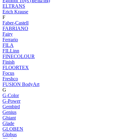
Egmont Toys (Бельгия)
ELTRANS
Erich Krause
F
Faber-Castell
FABRIANO
Fairy
Ferrario
FILA
FILLinn
FINECOLOUR
Finish
FLOORTEX
Focus
Freshco
FUSION BodyArt
G
G-Color
G-Power
Gembird
Genius
Ghiant
Glade
GLOBEN
Globus