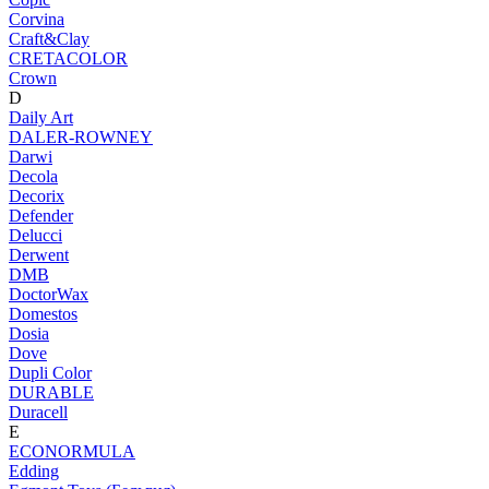
Corvina
Craft&Clay
CRETACOLOR
Crown
D
Daily Art
DALER-ROWNEY
Darwi
Decola
Decorix
Defender
Delucci
Derwent
DMB
DoctorWax
Domestos
Dosia
Dove
Dupli Color
DURABLE
Duracell
E
ECONORMULA
Edding