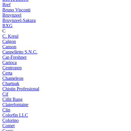
Bref
Bruno Visconti
Bruynzeel
Bruynzeel-Sakura
BXG
C
C. Kreul
Calgon
Canson
Cappelletto S.N.C.
Car-Freshner
Carioca
Centropen
Certa
Chameleon
Chartpak
Chistin Professional
Cif
Cillit Bang
Clairefontaine
Clin
Colorfin LLC
Colorino
Comet
Copic