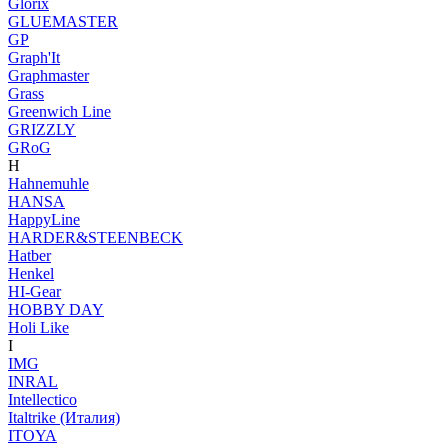
Glorix
GLUEMASTER
GP
Graph'It
Graphmaster
Grass
Greenwich Line
GRIZZLY
GRoG
H
Hahnemuhle
HANSA
HappyLine
HARDER&STEENBECK
Hatber
Henkel
HI-Gear
HOBBY DAY
Holi Like
I
IMG
INRAL
Intellectico
Italtrike (Италия)
ITOYA