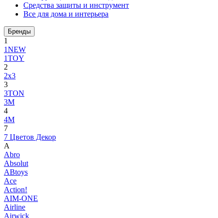
Средства защиты и инструмент
Все для дома и интерьера
Бренды
1
1NEW
1TOY
2
2x3
3
3TON
3М
4
4M
7
7 Цветов Декор
A
Abro
Absolut
ABtoys
Ace
Action!
AIM-ONE
Airline
Airwick