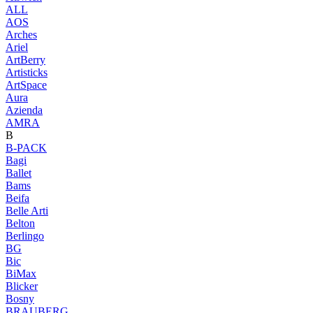
ALL
AOS
Arches
Ariel
ArtBerry
Artisticks
ArtSpace
Aura
Azienda
AМRA
B
B-PACK
Bagi
Ballet
Bams
Beifa
Belle Arti
Belton
Berlingo
BG
Bic
BiMax
Blicker
Bosny
BRAUBERG