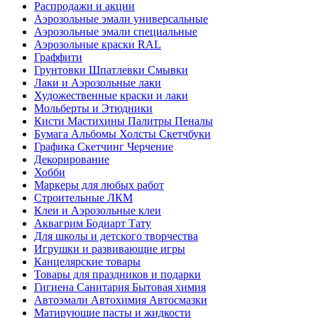
Распродажи и акции
Аэрозольные эмали универсальные
Аэрозольные эмали специальные
Аэрозольные краски RAL
Граффити
Грунтовки Шпатлевки Смывки
Лаки и Аэрозольные лаки
Художественные краски и лаки
Мольберты и Этюдники
Кисти Мастихины Палитры Пеналы
Бумага Альбомы Холсты Скетчбуки
Графика Скетчинг Черчение
Декорирование
Хобби
Маркеры для любых работ
Строительные ЛКМ
Клеи и Аэрозольные клеи
Аквагрим Бодиарт Тату
Для школы и детского творчества
Игрушки и развивающие игры
Канцелярские товары
Товары для праздников и подарки
Гигиена Санитария Бытовая химия
Автоэмали Автохимия Автосмазки
Матирующие пасты и жидкости