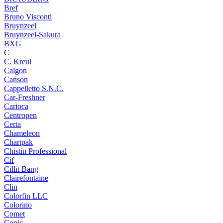
Bref
Bruno Visconti
Bruynzeel
Bruynzeel-Sakura
BXG
C
C. Kreul
Calgon
Canson
Cappelletto S.N.C.
Car-Freshner
Carioca
Centropen
Certa
Chameleon
Chartpak
Chistin Professional
Cif
Cillit Bang
Clairefontaine
Clin
Colorfin LLC
Colorino
Comet
Copic