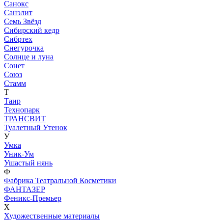
Санокс
Санэлит
Семь Звёзд
Сибирский кедр
Сибртех
Снегурочка
Солнце и луна
Сонет
Союз
Стамм
Т
Таир
Технопарк
ТРАНСВИТ
Туалетный Утенок
У
Умка
Уник-Ум
Ушастый нянь
Ф
Фабрика Театральной Косметики
ФАНТАЗЕР
Феникс-Премьер
Х
Художественные материалы