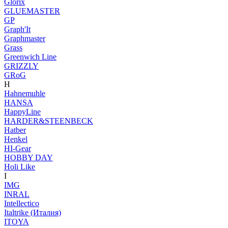
Glorix
GLUEMASTER
GP
Graph'It
Graphmaster
Grass
Greenwich Line
GRIZZLY
GRoG
H
Hahnemuhle
HANSA
HappyLine
HARDER&STEENBECK
Hatber
Henkel
HI-Gear
HOBBY DAY
Holi Like
I
IMG
INRAL
Intellectico
Italtrike (Италия)
ITOYA