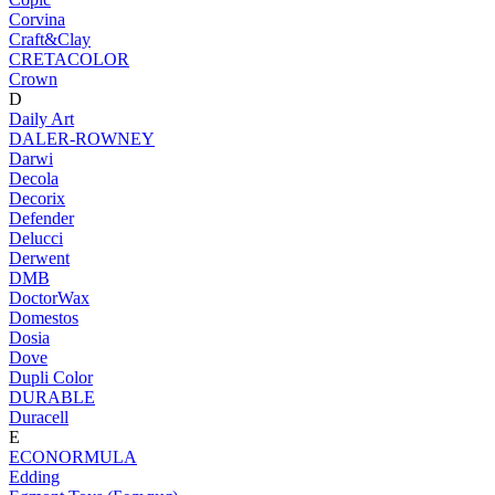
Corvina
Craft&Clay
CRETACOLOR
Crown
D
Daily Art
DALER-ROWNEY
Darwi
Decola
Decorix
Defender
Delucci
Derwent
DMB
DoctorWax
Domestos
Dosia
Dove
Dupli Color
DURABLE
Duracell
E
ECONORMULA
Edding