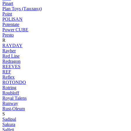
Pinart
Plan Toys (Таиланд)
Point
POLISAN
Potentate
Power CUBE
Presto
R
RAYDAY
Rayher
Red Line
Redragon
REEVES
REF
Reflex
ROTONDO
Rotring
Roubloff
Royal Talens
Runway
Rust-Oleum
S
Sadipal
Sakura
Salfeti