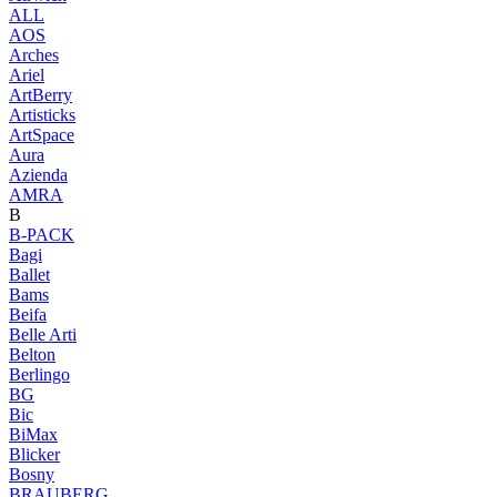
ALL
AOS
Arches
Ariel
ArtBerry
Artisticks
ArtSpace
Aura
Azienda
AМRA
B
B-PACK
Bagi
Ballet
Bams
Beifa
Belle Arti
Belton
Berlingo
BG
Bic
BiMax
Blicker
Bosny
BRAUBERG