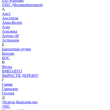
ZIG Kuretake
ZINC (Великобритания)
А
Аист
Аистенок
Аква-Колор
Альт
Апплика
Артекс-М
Астрохим
Б
Бархатные ручки
Биолан
БОС
В
Весна
ВМПАВТО
ВЫРАСТИ ДЕРЕВО!
Г
Гамма
Гарнизон
Геодом
Д
Десятое Королевство
ДПС