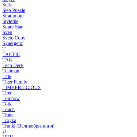
Stels
Step Puzzle
Strathmore
Stylefile
Super Star
Sven
Sveto Copy
Synergetic
T
TACTIC
TAG
Tech Deck
Teloman
Tide
Tiger Family
TIMBERLICIOUS
Tiret
Tombow
Tork
Touch
Trane
Troyka
Trunki (Великобритания)
U
UHU