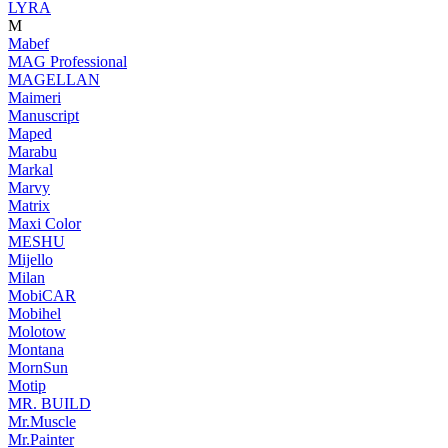
LYRA
M
Mabef
MAG Professional
MAGELLAN
Maimeri
Manuscript
Maped
Marabu
Markal
Marvy
Matrix
Maxi Color
MESHU
Mijello
Milan
MobiCAR
Mobihel
Molotow
Montana
MornSun
Motip
MR. BUILD
Mr.Muscle
Mr.Painter