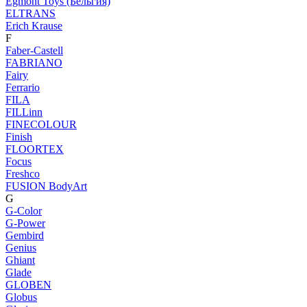
Egmont Toys (Бельгия)
ELTRANS
Erich Krause
F
Faber-Castell
FABRIANO
Fairy
Ferrario
FILA
FILLinn
FINECOLOUR
Finish
FLOORTEX
Focus
Freshco
FUSION BodyArt
G
G-Color
G-Power
Gembird
Genius
Ghiant
Glade
GLOBEN
Globus