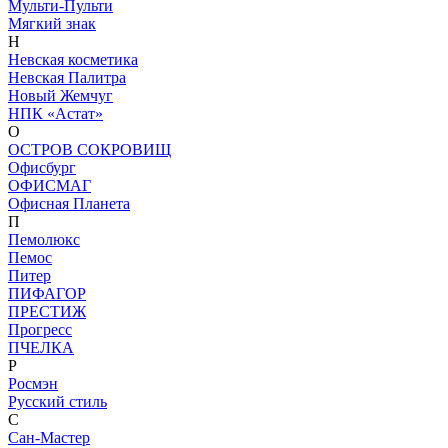
Мульти-Пульти
Мягкий знак
Н
Невская косметика
Невская Палитра
Новый Жемчуг
НПК «Астат»
О
ОСТРОВ СОКРОВИЩ
Офисбург
ОФИСМАГ
Офисная Планета
П
Пемолюкс
Пемос
Питер
ПИФАГОР
ПРЕСТИЖ
Прогресс
ПЧЕЛКА
Р
Росмэн
Русский стиль
С
Сан-Мастер