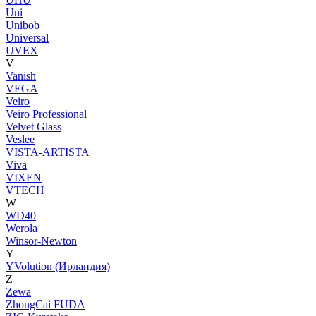
Uni
Unibob
Universal
UVEX
V
Vanish
VEGA
Veiro
Veiro Professional
Velvet Glass
Veslee
VISTA-ARTISTA
Viva
VIXEN
VTECH
W
WD40
Werola
Winsor-Newton
Y
YVolution (Ирландия)
Z
Zewa
ZhongCai FUDA