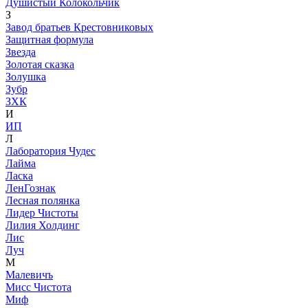
Душистый Колокольчик
З
Завод братьев Крестовниковых
Защитная формула
Звезда
Золотая сказка
Золушка
Зубр
ЗХК
И
ИП
Л
Лаборатория Чудес
Лайма
Ласка
ЛенГознак
Лесная полянка
Лидер Чистоты
Лилия Холдинг
Лис
Луч
М
Малевичъ
Мисс Чистота
Миф