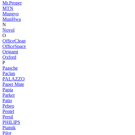
Mr.Proper
MTN
Mungyo
MunHwa
N
Novol
O
OfficeClean
OfficeSpace
Origami
Oxford
P
Paasche
Paclan
PALAZZO
Paper Mate
Papia
Parker
Patio
Pebeo
Pentel
Persil
PHILIPS
Piatnik
Pilot