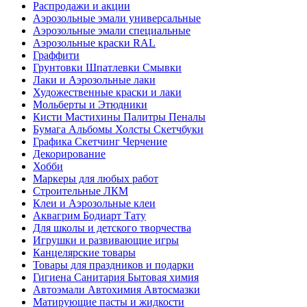
Распродажи и акции
Аэрозольные эмали универсальные
Аэрозольные эмали специальные
Аэрозольные краски RAL
Граффити
Грунтовки Шпатлевки Смывки
Лаки и Аэрозольные лаки
Художественные краски и лаки
Мольберты и Этюдники
Кисти Мастихины Палитры Пеналы
Бумага Альбомы Холсты Скетчбуки
Графика Скетчинг Черчение
Декорирование
Хобби
Маркеры для любых работ
Строительные ЛКМ
Клеи и Аэрозольные клеи
Аквагрим Бодиарт Тату
Для школы и детского творчества
Игрушки и развивающие игры
Канцелярские товары
Товары для праздников и подарки
Гигиена Санитария Бытовая химия
Автоэмали Автохимия Автосмазки
Матирующие пасты и жидкости