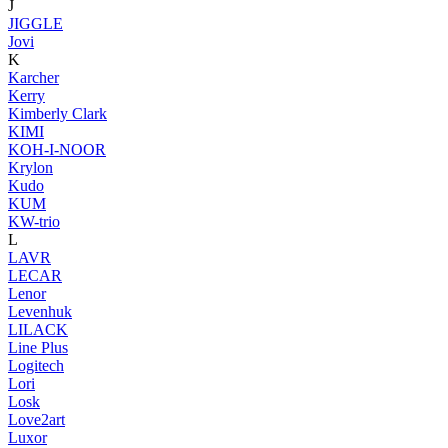
J
JIGGLE
Jovi
K
Karcher
Kerry
Kimberly Clark
KIMI
KOH-I-NOOR
Krylon
Kudo
KUM
KW-trio
L
LAVR
LECAR
Lenor
Levenhuk
LILACK
Line Plus
Logitech
Lori
Losk
Love2art
Luxor