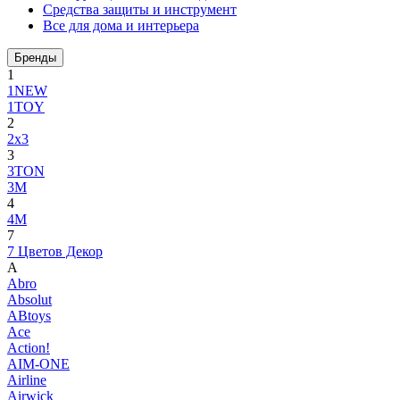
Средства защиты и инструмент
Все для дома и интерьера
Бренды
1
1NEW
1TOY
2
2x3
3
3TON
3М
4
4M
7
7 Цветов Декор
A
Abro
Absolut
ABtoys
Ace
Action!
AIM-ONE
Airline
Airwick